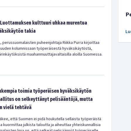
P
: Luottamuksen kulttuuri uhkaa murentua
äksikäytön takia
Lu
i, perussuomalaisten puheenjohtaja Riikka Purra kirjoittaa
uuden kolumnissaan työperäisestä hyväksikäytöstä,
ärinkäytöksistä maahanmuuttajavaltaisilla aloilla Suomessa.
iukempia toimia työperäisen hyväksikäytön
allitus on selkeyttänyt pelisääntöjä, mutta
on vielä tehtävä
kee, että Suomen ei pidä houkutella sellaista työperäistä
kuormittaa julkista taloutta ja aiheuttaa yhteiskunnallisia
laisten linja on, että selkeät pelisäännöt työperäiselle