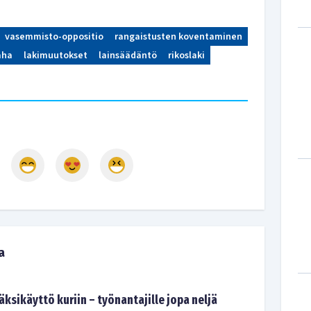
vasemmisto-oppositio
rangaistusten koventaminen
aha
lakimuutokset
lainsäädäntö
rikoslaki
a
ksikäyttö kuriin – työnantajille jopa neljä