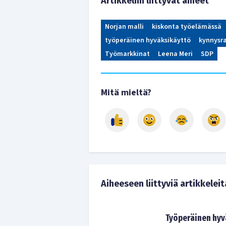
Artikkeliin liittyvät aiheet
Norjan malli
kiskonta työelämässä
työperäinen hyväksikäyttö
kynnysr
Työmarkkinat
Leena Meri
SDP
Mitä mieltä?
Aiheeseen liittyviä artikkeleit
Työperäinen hyvä