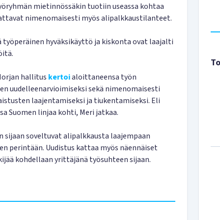
 työryhmän mietinnössäkin tuotiin useassa kohtaa
kattavat nimenomaisesti myös alipalkkaustilanteet.
 työperäinen hyväksikäyttö ja kiskonta ovat laajalti
itä.
To
Norjan hallitus
kertoi
aloittaneensa työn
en uudelleenarvioimiseksi sekä nimenomaisesti
stusten laajentamiseksi ja tiukentamiseksi. Eli
sa Suomen linjaa kohti, Meri jatkaa.
 sijaan soveltuvat alipalkkausta laajempaan
en perintään. Uudistus kattaa myös näennäiset
ijää kohdellaan yrittäjänä työsuhteen sijaan.