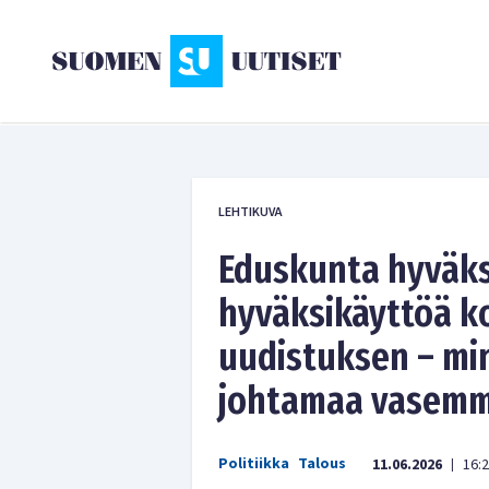
LEHTIKUVA
Eduskunta hyväks
hyväksikäyttöä k
uudistuksen – min
johtamaa vasemm
Politiikka
Talous
11.06.2026
16:
|