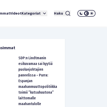
immat
Videot
Kategoriat
Haku
usimmat
SDP:n Lindtmanin
esikuvamaa sai kyytiä
puoluejohtajien
paneelissa – Purra:
Espanjan
maahanmuuttopolitiikka
toimii ”kutsuhuutona”
laittomalle
maahantulolle