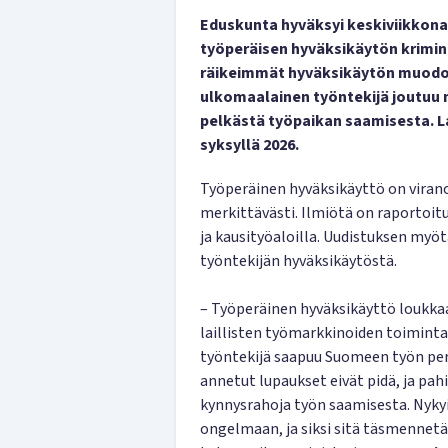
Eduskunta hyväksyi keskiviikkona
työperäisen hyväksikäytön krimin
räikeimmät hyväksikäytön muodot,
ulkomaalainen työntekijä joutuu 
pelkästä työpaikan saamisesta. L
syksyllä 2026.
Työperäinen hyväksikäyttö on vira
merkittävästi. Ilmiötä on raportoitu 
ja kausityöaloilla. Uudistuksen myöt
työntekijän hyväksikäytöstä.
– Työperäinen hyväksikäyttö loukkaa
laillisten työmarkkinoiden toimintaa
työntekijä saapuu Suomeen työn per
annetut lupaukset eivät pidä, ja p
kynnysrahoja työn saamisesta. Nyky
ongelmaan, ja siksi sitä täsmennetä