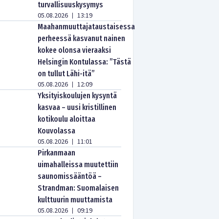
turvallisuuskysymys
05.08.2026
13:19
|
Maahanmuuttajataustaisessa
perheessä kasvanut nainen
kokee olonsa vieraaksi
Helsingin Kontulassa: ”Tästä
on tullut Lähi-itä”
05.08.2026
12:09
|
Yksityiskoulujen kysyntä
kasvaa – uusi kristillinen
kotikoulu aloittaa
Kouvolassa
05.08.2026
11:01
|
Pirkanmaan
uimahalleissa muutettiin
saunomissääntöä –
Strandman: Suomalaisen
kulttuurin muuttamista
05.08.2026
09:19
|