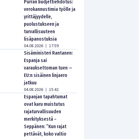
Purran budjettiehdotus:
verokannustimia työlle ja
yrittäjyydelle,
puolustukseen ja
turvallisuuteen
lisäpanostuksia
04.08.2026
17:59
|
Sisäministeri Rantanen:
Espanja sai
varauksettoman tuen —
EU:n sisäinen linjaero
jatkuu
04.08.2026
15:42
|
Espanjan tapahtumat
ovat karu muistutus
rajaturvallisuuden
merkityksestä –
Seppänen: ”Kun rajat
pettävät, koko valtio