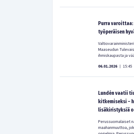
Purra varoittaa
työperäisen hyv
Valtiovarainminister
Maaseudun Tulevais
ihmiskaupasta ja vä
06.01.2026
15:45
|
Lundén vaatii t
kitkemiseksi – h
lisäkiristyksiä 
Perussuomalaiset nä
maahanmuuttoa, joka 
ongelmia. Perussuoma