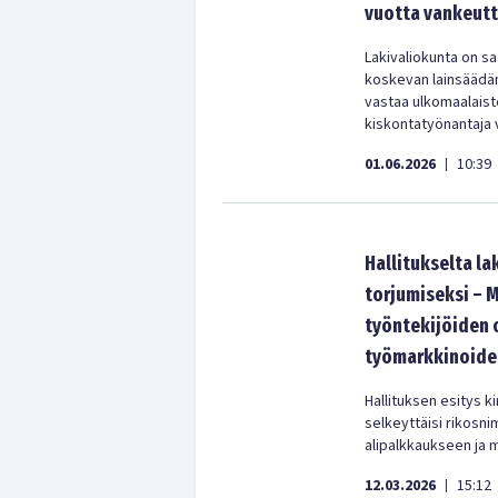
vuotta vankeut
Lakivaliokunta on s
koskevan lainsäädänn
vastaa ulkomaalaiste
kiskontatyönantaja v
01.06.2026
10:39
|
Hallitukselta l
torjumiseksi – 
työntekijöiden o
työmarkkinoide
Hallituksen esitys k
selkeyttäisi rikosn
alipalkkaukseen ja m
12.03.2026
15:12
|