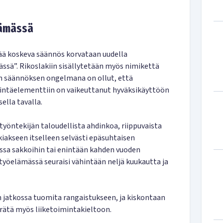
lämässä
ää koskeva säännös korvataan uudella
ssä”. Rikoslakiin sisällytetään myös nimikettä
n säännöksen ongelmana on ollut, että
intäelementtiin on vaikeuttanut hyväksikäyttöön
lla tavalla.
työntekijän taloudellista ahdinkoa, riippuvaista
akseen itselleen selvästi epäsuhtaisen
ssa sakkoihin tai enintään kahden vuoden
yöelämässä seuraisi vähintään neljä kuukautta ja
an jatkossa tuomita rangaistukseen, ja kiskontaan
rätä myös liiketoimintakieltoon.