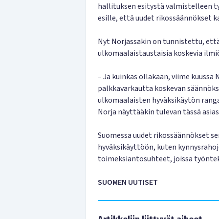
hallituksen esitystä valmistelleen
esille, että uudet rikossäännökset 
Nyt Norjassakin on tunnistettu, että
ulkomaalaistaustaisia koskevia ilmiö
– Ja kuinkas ollakaan, viime kuussa 
palkkavarkautta koskevan säännöks
ulkomaalaisten hyväksikäytön rangai
Norja näyttääkin tulevan tässä asias
Suomessa uudet rikossäännökset sen
hyväksikäyttöön, kuten kynnysrahoj
toimeksiantosuhteet, joissa työntek
SUOMEN UUTISET