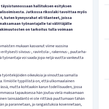
 täysistunnossaan hallituksen esityksen
alisoimisesta. Jatkossa rikoslaki tavoittaa myös
 kuten kynnysrahat eli tilanteet, joissa
maksamaan työnantajalle tai välittäjälle
akimuutosten on tarkoitus tulla voimaan
nomaisten mukaan kasvanut viime vuosina
erityisesti siivous-, ravintola-, rakennus-, puutarha-
ä työnantaja voi saada jopa neljä vuotta vankeutta
 työntekijöiden oikeuksia ja vinouttaa samalla
. Ilmiölle tyypillistä on, että ulkomaalainen
ässä, mutta kohtaakin karun todellisuuden, jossa
ahimmassa tapauksessa hän joutuu vielä maksamaan
inen lainsäädäntö ei ole riittävä puuttumaan tähän
än ja parannetaan, ja rangaistuksia kovennetaan,