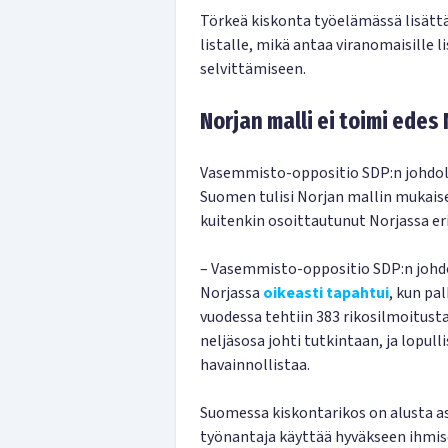
Törkeä kiskonta työelämässä lisätt
listalle, mikä antaa viranomaisille 
selvittämiseen.
Norjan malli ei toimi edes
Vasemmisto-oppositio SDP:n johdoll
Suomen tulisi Norjan mallin mukaise
kuitenkin osoittautunut Norjassa eri
– Vasemmisto-oppositio SDP:n johdo
Norjassa
oikeasti tapahtui
, kun pa
vuodessa tehtiin 383 rikosilmoitust
neljäsosa johti tutkintaan, ja lopull
havainnollistaa.
Suomessa kiskontarikos on alusta ast
työnantaja käyttää hyväkseen ihmis