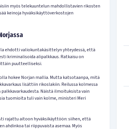
äisiin myös telekuuntelun mahdollistavien rikosten
lisää keinoja hyväksikäyttöverkostojen
 Norjassa
a ehdotti valiokuntakäsittelyn yhteydessä, että
sti kriminalisoida alipalkkaus. Ratkaisu on
ttäin puutteelliseksi.
lla hokee Norjan mallia. Mutta katsotaanpa, mitä
lkkavarkaus lisättiin rikoslakiin. Reilussa kolmessa
a palkkavarkaudesta. Näistä ilmoituksista vain
isia tuomioita tuli vain kolme, ministeri Meri
i rajattu aitoon hyväksikäyttöön: siihen, että
en ahdinkoa tai riippuvaista asemaa. Myös