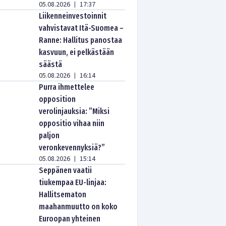
05.08.2026
17:37
|
Liikenneinvestoinnit
vahvistavat Itä-Suomea –
Ranne: Hallitus panostaa
kasvuun, ei pelkästään
säästä
05.08.2026
16:14
|
Purra ihmettelee
opposition
verolinjauksia: ”Miksi
oppositio vihaa niin
paljon
veronkevennyksiä?”
05.08.2026
15:14
|
Seppänen vaatii
tiukempaa EU-linjaa:
Hallitsematon
maahanmuutto on koko
Euroopan yhteinen