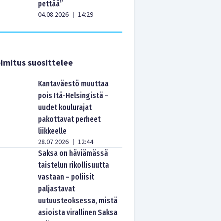
pettää”
04.08.2026
14:29
|
imitus suosittelee
Kantaväestö muuttaa
pois Itä-Helsingistä –
uudet koulurajat
pakottavat perheet
liikkeelle
28.07.2026
12:44
|
Saksa on häviämässä
taistelun rikollisuutta
vastaan – poliisit
paljastavat
uutuusteoksessa, mistä
asioista virallinen Saksa