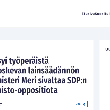
Etusivu
Suositu
U
yi työperäistä
oskevan lainsäädännön
isteri Meri sivaltaa SDP:n
isto-oppositiota
Jaa
27