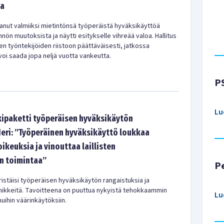
ta
aanut valmiiksi mietintönsä työperäistä hyväksikäyttöä
ön muutoksista ja näytti esitykselle vihreää valoa. Hallitus
n työntekijöiden riistoon päättäväisesti, jatkossa
oi saada jopa neljä vuotta vankeutta.
P
Lu
akipaketti työperäisen hyväksikäytön
Meri: ”Työperäinen hyväksikäyttö loukkaa
ikeuksia ja vinouttaa laillisten
n toimintaa”
P
iristäisi työperäisen hyväksikäytön rangaistuksia ja
imikkeitä. Tavoitteena on puuttua nykyistä tehokkaammin
Lu
uihin väärinkäytöksiin.