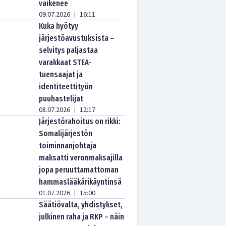
vaikenee
09.07.2026
16:11
|
Kuka hyötyy
järjestöavustuksista –
selvitys paljastaa
varakkaat STEA-
tuensaajat ja
identiteettityön
puuhastelijat
08.07.2026
12:17
|
Järjestörahoitus on rikki:
Somalijärjestön
toiminnanjohtaja
maksatti veronmaksajilla
jopa peruuttamattoman
hammaslääkärikäyntinsä
01.07.2026
15:00
|
Säätiövalta, yhdistykset,
julkinen raha ja RKP – näin