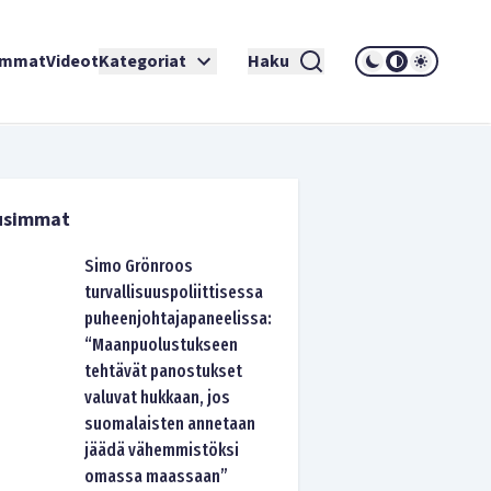
immat
Videot
Kategoriat
Haku
usimmat
Simo Grönroos
turvallisuuspoliittisessa
puheenjohtajapaneelissa:
“Maanpuolustukseen
tehtävät panostukset
valuvat hukkaan, jos
suomalaisten annetaan
jäädä vähemmistöksi
omassa maassaan”