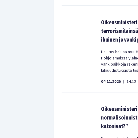
Oikeusministeri 
terrorismilains
ikuinen ja vanki
Hallitus haluaa muut
Pohjoismaissa yleine
vankipaikkoja rakenn
lakiuudistuksista tii
04.11.2025
14:12
|
Oikeusministeri
normalisoinnista
katosivat?”