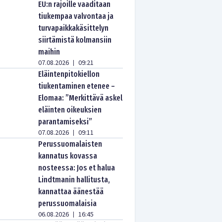
EU:n rajoille vaaditaan
tiukempaa valvontaa ja
turvapaikkakäsittelyn
siirtämistä kolmansiin
maihin
07.08.2026
09:21
|
Eläintenpitokiellon
tiukentaminen etenee –
Elomaa: ”Merkittävä askel
eläinten oikeuksien
parantamiseksi”
07.08.2026
09:11
|
Perussuomalaisten
kannatus kovassa
nosteessa: Jos et halua
Lindtmanin hallitusta,
kannattaa äänestää
perussuomalaisia
06.08.2026
16:45
|