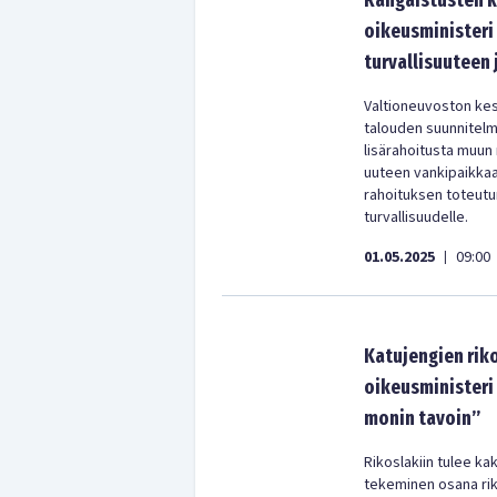
Rangaistusten k
oikeusministeri
turvallisuuteen
Valtioneuvoston kes
talouden suunnitelma
lisärahoitusta muun
uuteen vankipaikkaa
rahoituksen toteut
turvallisuudelle.
01.05.2025
09:00
|
Katujengien rik
oikeusministeri 
monin tavoin”
Rikoslakiin tulee k
tekeminen osana riko