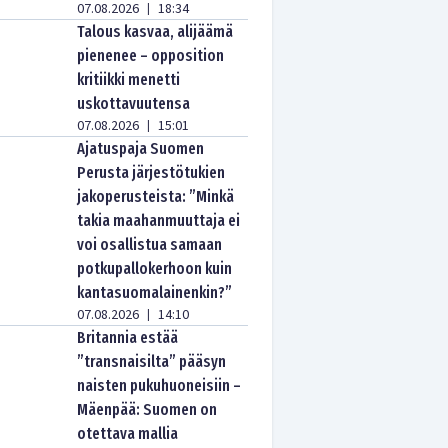
07.08.2026
18:34
|
Talous kasvaa, alijäämä
pienenee – opposition
kritiikki menetti
uskottavuutensa
07.08.2026
15:01
|
Ajatuspaja Suomen
Perusta järjestötukien
jakoperusteista: ”Minkä
takia maahanmuuttaja ei
voi osallistua samaan
potkupallokerhoon kuin
kantasuomalainenkin?”
07.08.2026
14:10
|
Britannia estää
”transnaisilta” pääsyn
naisten pukuhuoneisiin –
Mäenpää: Suomen on
otettava mallia