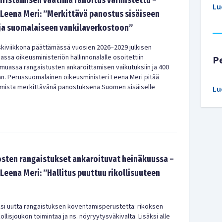
iristämisen vaatima rahoitus varmistettu –
Lu
 Leena Meri: ”Merkittävä panostus sisäiseen
 ja suomalaiseen vankilaverkostoon”
kiviikkona päättämässä vuosien 2026–2029 julkisen
ssa oikeusministeriön hallinnonalalle osoitettiin
P
 muassa rangaistusten ankaroittamisen vaikutuksiin ja 400
n. Perussuomalainen oikeusministeri Leena Meri pitää
umista merkittävänä panostuksena Suomen sisäiselle
Lu
osten rangaistukset ankaroituvat heinäkuussa –
Leena Meri: ”Hallitus puuttuu rikollisuuteen
aksi uutta rangaistuksen koventamisperustetta: rikoksen
llisjoukon toimintaa ja ns. nöyryytysväkivalta. Lisäksi alle