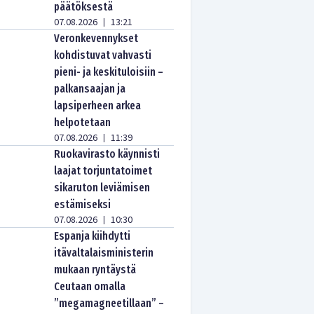
päätöksestä
07.08.2026
13:21
|
Veronkevennykset
kohdistuvat vahvasti
pieni- ja keskituloisiin –
palkansaajan ja
lapsiperheen arkea
helpotetaan
07.08.2026
11:39
|
Ruokavirasto käynnisti
laajat torjuntatoimet
sikaruton leviämisen
estämiseksi
07.08.2026
10:30
|
Espanja kiihdytti
itävaltalaisministerin
mukaan ryntäystä
Ceutaan omalla
”megamagneetillaan” –