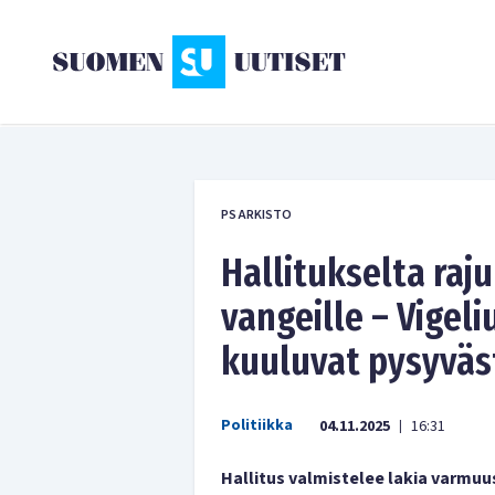
PS ARKISTO
Hallitukselta raju 
vangeille – Vigeli
kuuluvat pysyväst
Politiikka
04.11.2025
16:31
|
Hallitus valmistelee lakia varmu