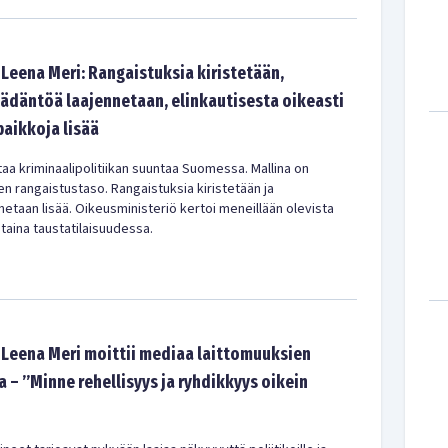
Leena Meri: Rangaistuksia kiristetään,
äädäntöä laajennetaan, elinkautisesta oikeasti
paikkoja lisää
taa kriminaalipolitiikan suuntaa Suomessa. Mallina on
n rangaistustaso. Rangaistuksia kiristetään ja
etaan lisää. Oikeusministeriö kertoi meneillään olevista
staina taustatilaisuudessa.
 Leena Meri moittii mediaa laittomuuksien
 – ”Minne rehellisyys ja ryhdikkyys oikein