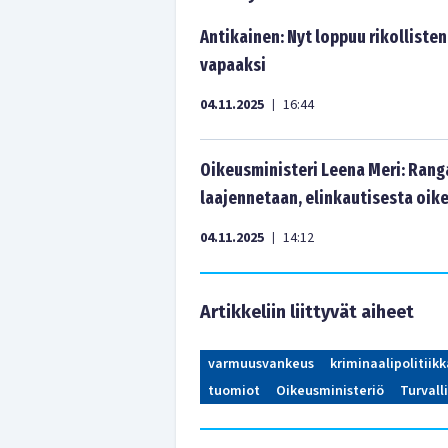
Antikainen: Nyt loppuu rikollisten
vapaaksi
04.11.2025
16:44
|
Oikeusministeri Leena Meri: Rang
laajennetaan, elinkautisesta oike
04.11.2025
14:12
|
Artikkeliin liittyvät aiheet
varmuusvankeus
kriminaalipolitiikk
tuomiot
Oikeusministeriö
Turvall