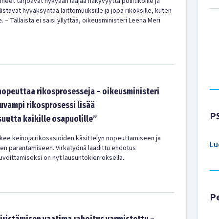
eet tarjoavat nykyään laajaa näkyvyyttä poliitikoille ja
julistavat hyväksyntää laittomuuksille ja jopa rikoksille, kuten
 – Tällaista ei saisi yllyttää, oikeusministeri Leena Meri
 nopeuttaa rikosprosesseja – oikeusministeri
uvampi rikosprosessi lisää
P
utta kaikille osapuolille”
kee keinoja rikosasioiden käsittelyn nopeuttamiseen ja
Lu
n parantamiseen. Virkatyönä laadittu ehdotus
uvoittamiseksi on nyt lausuntokierroksella.
P