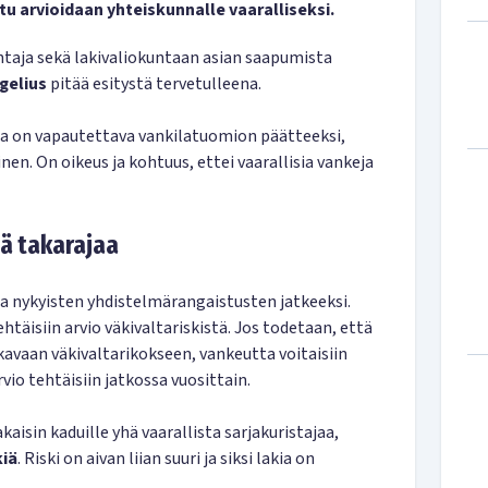
tu arvioidaan yhteiskunnalle vaaralliseksi.
taja sekä lakivaliokuntaan asian saapumista
gelius
pitää esitystä tervetulleena.
aja on vapautettava vankilatuomion päätteeksi,
nen. On oikeus ja kohtuus, ettei vaarallisia vankeja
ä takarajaa
a nykyisten yhdistelmärangaistusten jatkeeksi.
äisiin arvio väkivaltariskistä. Jos todetaan, että
kavaan väkivaltarikokseen, vankeutta voitaisiin
vio tehtäisiin jatkossa vuosittain.
aisin kaduille yhä vaarallista sarjakuristajaa,
kiä
. Riski on aivan liian suuri ja siksi lakia on