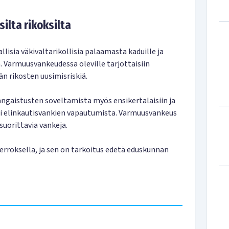
ilta rikoksilta
lisia väkivaltarikollisia palaamasta kaduille ja
a. Varmuusvankeudessa oleville tarjottaisiin
än rikosten uusimisriskiä.
ngaistusten soveltamista myös ensikertalaisiin ja
aksi elinkautisvankien vapautumista. Varmuusvankeus
suorittavia vankeja.
erroksella, ja sen on tarkoitus edetä eduskunnan