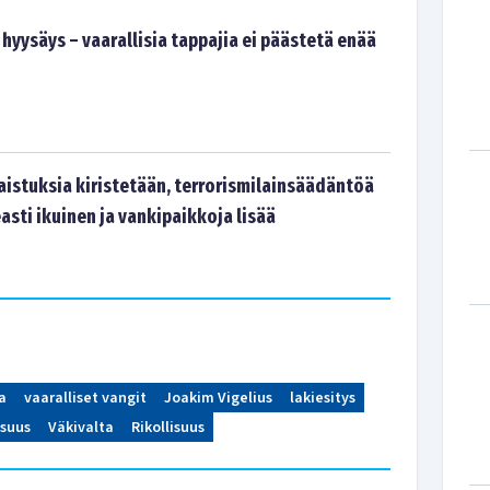
 hyysäys – vaarallisia tappajia ei päästetä enää
aistuksia kiristetään, terrorismilainsäädäntöä
asti ikuinen ja vankipaikkoja lisää
a
vaaralliset vangit
Joakim Vigelius
lakiesitys
isuus
Väkivalta
Rikollisuus