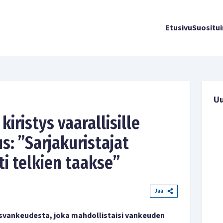
Etusivu
Suositu
U
kiristys vaarallisille
us: ”Sarjakuristajat
i telkien taakse”
Jaa
usvankeudesta, joka mahdollistaisi vankeuden