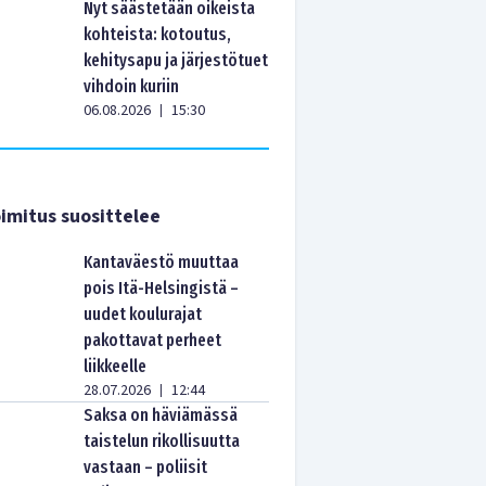
Nyt säästetään oikeista
kohteista: kotoutus,
kehitysapu ja järjestötuet
vihdoin kuriin
06.08.2026
15:30
|
imitus suosittelee
Kantaväestö muuttaa
pois Itä-Helsingistä –
uudet koulurajat
pakottavat perheet
liikkeelle
28.07.2026
12:44
|
Saksa on häviämässä
taistelun rikollisuutta
vastaan – poliisit