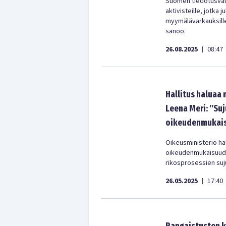
Suomen tiedotusvälin
aktivisteille, jotka 
myymälävarkauksille.
sanoo.
26.08.2025
08:47
|
Hallitus haluaa
Leena Meri: ”Suj
oikeudenmukaisu
Oikeusministeriö ha
oikeudenmukaisuude
rikosprosessien suj
26.05.2025
17:40
|