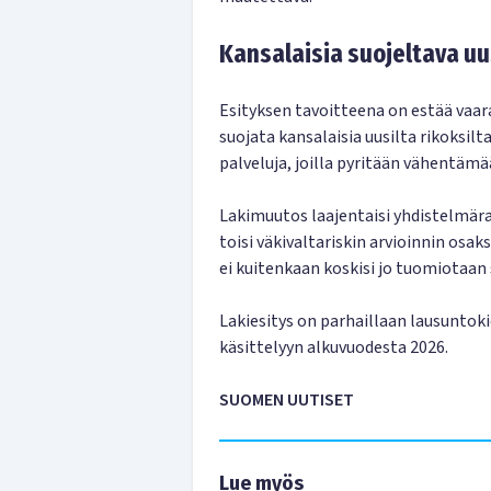
Kansalaisia suojeltava uus
Esityksen tavoitteena on estää vaaral
suojata kansalaisia uusilta rikoksilt
palveluja, joilla pyritään vähentämä
Lakimuutos laajentaisi yhdistelmära
toisi väkivaltariskin arvioinnin os
ei kuitenkaan koskisi jo tuomiotaan 
Lakiesitys on parhaillaan lausuntoki
käsittelyyn alkuvuodesta 2026.
SUOMEN UUTISET
Lue myös