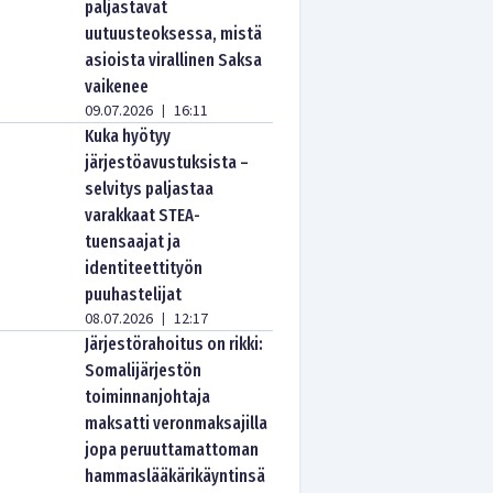
paljastavat
uutuusteoksessa, mistä
asioista virallinen Saksa
vaikenee
09.07.2026
16:11
|
Kuka hyötyy
järjestöavustuksista –
selvitys paljastaa
varakkaat STEA-
tuensaajat ja
identiteettityön
puuhastelijat
08.07.2026
12:17
|
Järjestörahoitus on rikki:
Somalijärjestön
toiminnanjohtaja
maksatti veronmaksajilla
jopa peruuttamattoman
hammaslääkärikäyntinsä