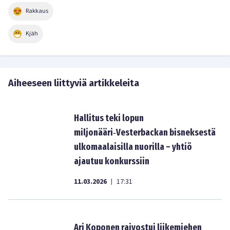
Rakkaus
Kjäh
Aiheeseen liittyviä artikkeleita
Hallitus teki lopun
miljonääri‑Vesterbackan bisneksestä
ulkomaalaisilla nuorilla – yhtiö
ajautuu konkurssiin
11.03.2026
17:31
|
Ari Koponen raivostui liikemiehen