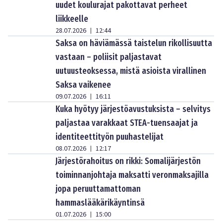
uudet koulurajat pakottavat perheet
liikkeelle
28.07.2026
12:44
|
Saksa on häviämässä taistelun rikollisuutta
vastaan – poliisit paljastavat
uutuusteoksessa, mistä asioista virallinen
Saksa vaikenee
09.07.2026
16:11
|
Kuka hyötyy järjestöavustuksista – selvitys
paljastaa varakkaat STEA-tuensaajat ja
identiteettityön puuhastelijat
08.07.2026
12:17
|
Järjestörahoitus on rikki: Somalijärjestön
toiminnanjohtaja maksatti veronmaksajilla
jopa peruuttamattoman
hammaslääkärikäyntinsä
01.07.2026
15:00
|