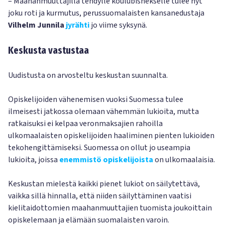
– Maahanmuuttajilla tehdylle koulubisnekselle tulee nyt
joku roti ja kurmutus, perussuomalaisten kansanedustaja
Vilhelm Junnila
jyrähti
jo viime syksynä.
Keskusta vastustaa
Uudistusta on arvosteltu keskustan suunnalta.
Opiskelijoiden vähenemisen vuoksi Suomessa tulee
ilmeisesti jatkossa olemaan vähemmän lukioita, mutta
ratkaisuksi ei kelpaa veronmaksajien rahoilla
ulkomaalaisten opiskelijoiden haaliminen pienten lukioiden
tekohengittämiseksi. Suomessa on ollut jo useampia
lukioita, joissa
enemmistö opiskelijoista
on ulkomaalaisia.
Keskustan mielestä kaikki pienet lukiot on säilytettävä,
vaikka sillä hinnalla, että niiden säilyttäminen vaatisi
kielitaidottomien maahanmuuttajien tuomista joukoittain
opiskelemaan ja elämään suomalaisten varoin.