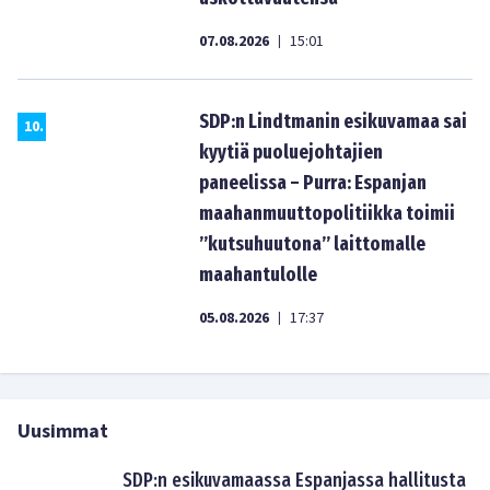
07.08.2026
15:01
|
SDP:n Lindtmanin esikuvamaa sai
10
.
kyytiä puoluejohtajien
paneelissa – Purra: Espanjan
maahanmuuttopolitiikka toimii
”kutsuhuutona” laittomalle
maahantulolle
05.08.2026
17:37
|
Uusimmat
SDP:n esikuvamaassa Espanjassa hallitusta