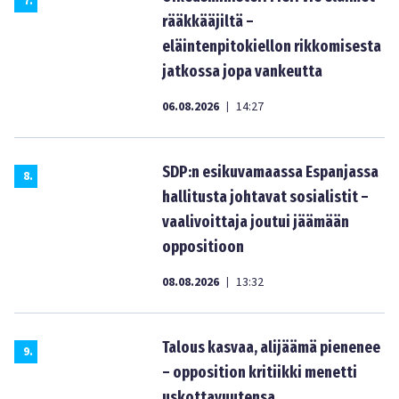
7
.
rääkkääjiltä –
eläintenpitokiellon rikkomisesta
jatkossa jopa vankeutta
06.08.2026
14:27
|
SDP:n esikuvamaassa Espanjassa
8
.
hallitusta johtavat sosialistit –
vaalivoittaja joutui jäämään
oppositioon
08.08.2026
13:32
|
Talous kasvaa, alijäämä pienenee
9
.
– opposition kritiikki menetti
uskottavuutensa