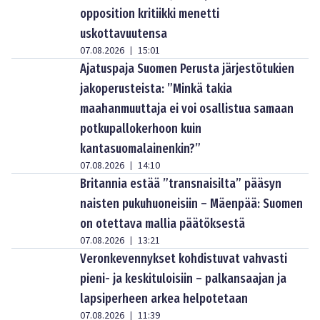
opposition kritiikki menetti
uskottavuutensa
07.08.2026
15:01
|
Ajatuspaja Suomen Perusta järjestötukien
jakoperusteista: ”Minkä takia
maahanmuuttaja ei voi osallistua samaan
potkupallokerhoon kuin
kantasuomalainenkin?”
07.08.2026
14:10
|
Britannia estää ”transnaisilta” pääsyn
naisten pukuhuoneisiin – Mäenpää: Suomen
on otettava mallia päätöksestä
07.08.2026
13:21
|
Veronkevennykset kohdistuvat vahvasti
pieni- ja keskituloisiin – palkansaajan ja
lapsiperheen arkea helpotetaan
07.08.2026
11:39
|