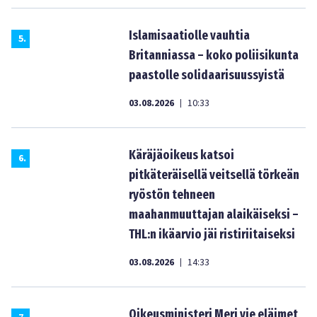
Islamisaatiolle vauhtia
5
.
Britanniassa – koko poliisikunta
paastolle solidaarisuussyistä
03.08.2026
10:33
|
Käräjäoikeus katsoi
6
.
pitkäteräisellä veitsellä törkeän
ryöstön tehneen
maahanmuuttajan alaikäiseksi –
THL:n ikäarvio jäi ristiriitaiseksi
03.08.2026
14:33
|
Oikeusministeri Meri vie eläimet