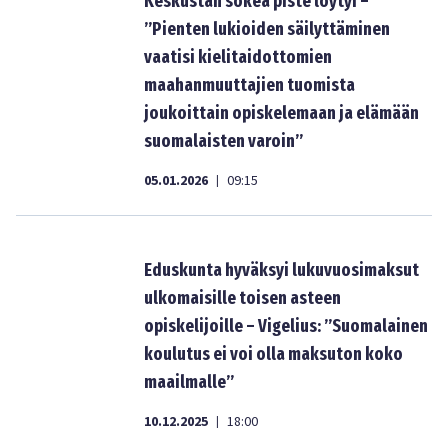
Keskustan sokea piste löytyi –
”Pienten lukioiden säilyttäminen
vaatisi kielitaidottomien
maahanmuuttajien tuomista
joukoittain opiskelemaan ja elämään
suomalaisten varoin”
05.01.2026
09:15
|
Eduskunta hyväksyi lukuvuosimaksut
ulkomaisille toisen asteen
opiskelijoille – Vigelius: ”Suomalainen
koulutus ei voi olla maksuton koko
maailmalle”
10.12.2025
18:00
|