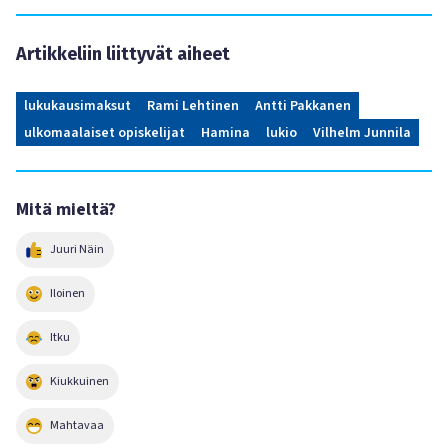
Artikkeliin liittyvät aiheet
lukukausimaksut
Rami Lehtinen
Antti Pakkanen
ulkomaalaiset opiskelijat
Hamina
lukio
Vilhelm Junnila
Mitä mieltä?
Juuri Näin
Iloinen
Itku
Kiukkuinen
Mahtavaa