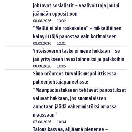
johtavat sosialistit – vaalivoittaja joutui
jäämään oppositioon
08.08.2026
13:32
|
”Meillä ei ole roskakalaa” – mikkeliläinen
kalayrittäjä panostaa vain kotimaiseen
08.08.2026
12:01
|
Yhteisöveron lasku ei mene hukkaan – se
jää yritykseen investoinneiksi ja palkkoihin
08.08.2026
10:05
|
Simo Grönroos turvallisuuspoliittisessa
puheenjohtajapaneelissa:
“Maanpuolustukseen tehtävät panostukset
valuvat hukkaan, jos suomalaisten
annetaan jäädä vähemmistöksi omassa
maassaan”
07.08.2026
18:34
|
Talous kasvaa, alijäämä pienenee –