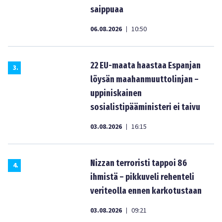
saippuaa
06.08.2026
10:50
|
22 EU-maata haastaa Espanjan
3
.
löysän maahanmuuttolinjan –
uppiniskainen
sosialistipääministeri ei taivu
03.08.2026
16:15
|
Nizzan terroristi tappoi 86
4
.
ihmistä – pikkuveli rehenteli
veriteolla ennen karkotustaan
03.08.2026
09:21
|