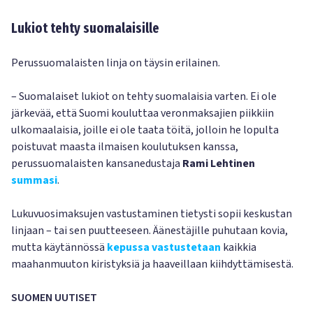
Lukiot tehty suomalaisille
Perussuomalaisten linja on täysin erilainen.
– Suomalaiset lukiot on tehty suomalaisia varten. Ei ole
järkevää, että Suomi kouluttaa veronmaksajien piikkiin
ulkomaalaisia, joille ei ole taata töitä, jolloin he lopulta
poistuvat maasta ilmaisen koulutuksen kanssa,
perussuomalaisten kansanedustaja
Rami Lehtinen
summasi
.
Lukuvuosimaksujen vastustaminen tietysti sopii keskustan
linjaan – tai sen puutteeseen. Äänestäjille puhutaan kovia,
mutta käytännössä
kepussa vastustetaan
kaikkia
maahanmuuton kiristyksiä ja haaveillaan kiihdyttämisestä.
SUOMEN UUTISET