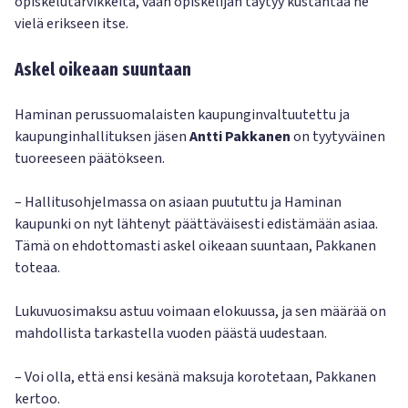
opiskelutarvikkeita, vaan opiskelijan täytyy kustantaa ne
vielä erikseen itse.
Askel oikeaan suuntaan
Haminan perussuomalaisten kaupunginvaltuutettu ja
kaupunginhallituksen jäsen
Antti Pakkanen
on tyytyväinen
tuoreeseen päätökseen.
– Hallitusohjelmassa on asiaan puututtu ja Haminan
kaupunki on nyt lähtenyt päättäväisesti edistämään asiaa.
Tämä on ehdottomasti askel oikeaan suuntaan, Pakkanen
toteaa.
Lukuvuosimaksu astuu voimaan elokuussa, ja sen määrää on
mahdollista tarkastella vuoden päästä uudestaan.
– Voi olla, että ensi kesänä maksuja korotetaan, Pakkanen
kertoo.