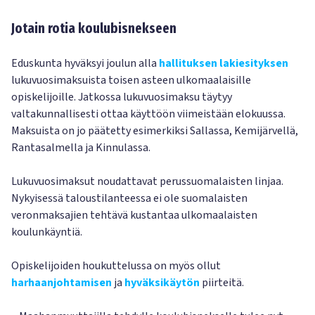
Jotain rotia koulubisnekseen
Eduskunta hyväksyi joulun alla
hallituksen lakiesityksen
lukuvuosimaksuista toisen asteen ulkomaalaisille
opiskelijoille. Jatkossa lukuvuosimaksu täytyy
valtakunnallisesti ottaa käyttöön viimeistään elokuussa.
Maksuista on jo päätetty esimerkiksi Sallassa, Kemijärvellä,
Rantasalmella ja Kinnulassa.
Lukuvuosimaksut noudattavat perussuomalaisten linjaa.
Nykyisessä taloustilanteessa ei ole suomalaisten
veronmaksajien tehtävä kustantaa ulkomaalaisten
koulunkäyntiä.
Opiskelijoiden houkuttelussa on myös ollut
harhaanjohtamisen
ja
hyväksikäytön
piirteitä.