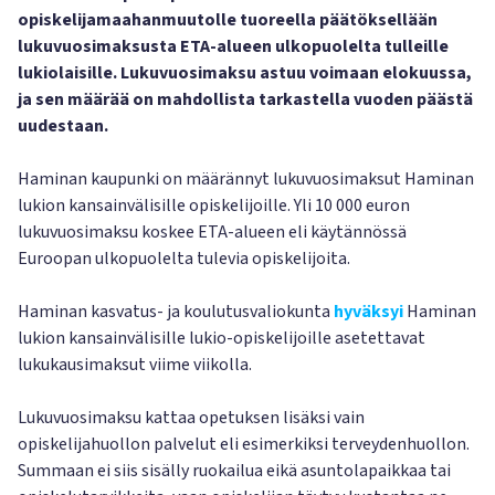
opiskelijamaahanmuutolle tuoreella päätöksellään
lukuvuosimaksusta ETA-alueen ulkopuolelta tulleille
lukiolaisille. Lukuvuosimaksu astuu voimaan elokuussa,
ja sen määrää on mahdollista tarkastella vuoden päästä
uudestaan.
Haminan kaupunki on määrännyt lukuvuosimaksut Haminan
lukion kansainvälisille opiskelijoille. Yli 10 000 euron
lukuvuosimaksu koskee ETA-alueen eli käytännössä
Euroopan ulkopuolelta tulevia opiskelijoita.
Haminan kasvatus- ja koulutusvaliokunta
hyväksyi
Haminan
lukion kansainvälisille lukio-opiskelijoille asetettavat
lukukausimaksut viime viikolla.
Lukuvuosimaksu kattaa opetuksen lisäksi vain
opiskelijahuollon palvelut eli esimerkiksi terveydenhuollon.
Summaan ei siis sisälly ruokailua eikä asuntolapaikkaa tai