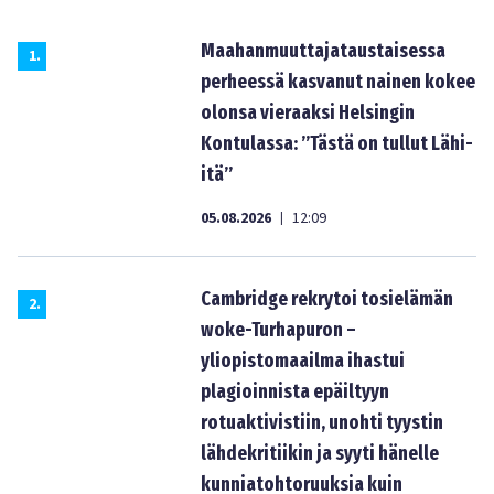
Maahanmuuttajataustaisessa
1
.
perheessä kasvanut nainen kokee
olonsa vieraaksi Helsingin
Kontulassa: ”Tästä on tullut Lähi-
itä”
05.08.2026
12:09
|
Cambridge rekrytoi tosielämän
2
.
woke-Turhapuron –
yliopistomaailma ihastui
plagioinnista epäiltyyn
rotuaktivistiin, unohti tyystin
lähdekritiikin ja syyti hänelle
kunniatohtoruuksia kuin