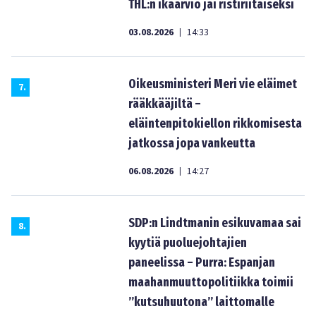
THL:n ikäarvio jäi ristiriitaiseksi
03.08.2026
14:33
|
Oikeusministeri Meri vie eläimet
7
.
rääkkääjiltä –
eläintenpitokiellon rikkomisesta
jatkossa jopa vankeutta
06.08.2026
14:27
|
SDP:n Lindtmanin esikuvamaa sai
8
.
kyytiä puoluejohtajien
paneelissa – Purra: Espanjan
maahanmuuttopolitiikka toimii
”kutsuhuutona” laittomalle