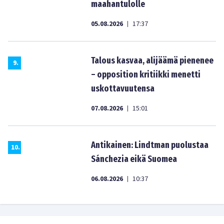
maahantulolle
05.08.2026
17:37
|
Talous kasvaa, alijäämä pienenee
9
.
– opposition kritiikki menetti
uskottavuutensa
07.08.2026
15:01
|
Antikainen: Lindtman puolustaa
10
.
Sánchezia eikä Suomea
06.08.2026
10:37
|