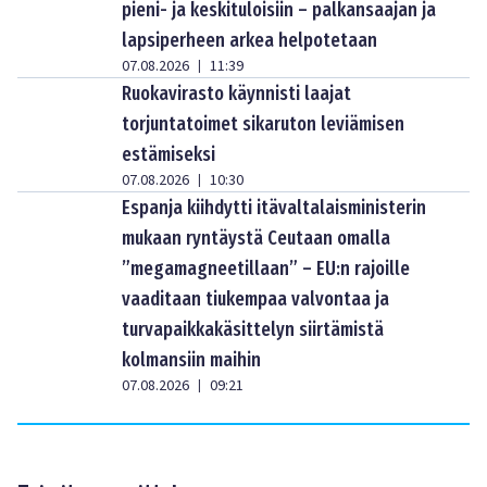
pieni- ja keskituloisiin – palkansaajan ja
lapsiperheen arkea helpotetaan
07.08.2026
11:39
|
Ruokavirasto käynnisti laajat
torjuntatoimet sikaruton leviämisen
estämiseksi
07.08.2026
10:30
|
Espanja kiihdytti itävaltalaisministerin
mukaan ryntäystä Ceutaan omalla
”megamagneetillaan” – EU:n rajoille
vaaditaan tiukempaa valvontaa ja
turvapaikkakäsittelyn siirtämistä
kolmansiin maihin
07.08.2026
09:21
|