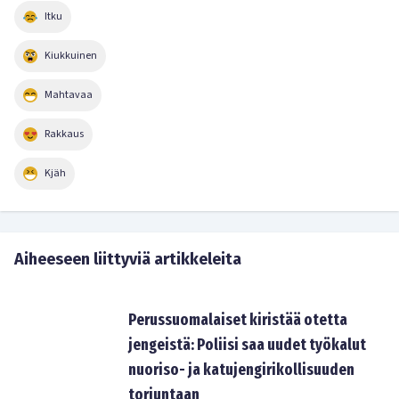
Itku
Kiukkuinen
Mahtavaa
Rakkaus
Kjäh
Aiheeseen liittyviä artikkeleita
Perussuomalaiset kiristää otetta
jengeistä: Poliisi saa uudet työkalut
nuoriso- ja katujengirikollisuuden
torjuntaan