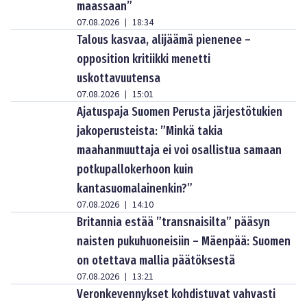
maassaan”
07.08.2026
18:34
|
Talous kasvaa, alijäämä pienenee –
opposition kritiikki menetti
uskottavuutensa
07.08.2026
15:01
|
Ajatuspaja Suomen Perusta järjestötukien
jakoperusteista: ”Minkä takia
maahanmuuttaja ei voi osallistua samaan
potkupallokerhoon kuin
kantasuomalainenkin?”
07.08.2026
14:10
|
Britannia estää ”transnaisilta” pääsyn
naisten pukuhuoneisiin – Mäenpää: Suomen
on otettava mallia päätöksestä
07.08.2026
13:21
|
Veronkevennykset kohdistuvat vahvasti