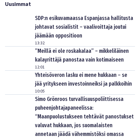
Uusimmat
SDP:n esikuvamaassa Espanjassa hallitusta
johtavat sosialistit – vaalivoittaja joutui
jäämään oppositioon
13:32
”Meillä ei ole roskakalaa” – mikkeliläinen
kalayrittäjä panostaa vain kotimaiseen
12:01
Yhteisöveron lasku ei mene hukkaan – se
jää yritykseen investoinneiksi ja palkkoihin
10:05
Simo Grönroos turvallisuuspoliittisessa
puheenjohtajapaneelissa:
“Maanpuolustukseen tehtävät panostukset
valuvat hukkaan, jos suomalaisten
annetaan jäädä vähemmistöksi omassa