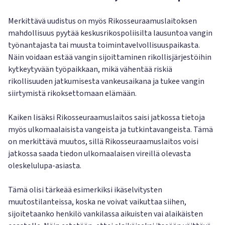
Merkittävä uudistus on myös Rikosseuraamuslaitoksen
mahdollisuus pyytää keskusrikospoliisilta lausuntoa vangin
työnantajasta tai muusta toimintavelvollisuuspaikasta.
Näin voidaan estää vangin sijoittaminen rikollisjärjestöihin
kytkeytyvään työpaikkaan, mikä vähentää riskiä
rikollisuuden jatkumisesta vankeusaikana ja tukee vangin
siirtymistä rikoksettomaan elämään.
Kaiken lisäksi Rikosseuraamuslaitos saisi jatkossa tietoja
myös ulkomaalaisista vangeista ja tutkintavangeista. Tämä
on merkittävä muutos, sillä Rikosseuraamuslaitos voisi
jatkossa saada tiedon ulkomaalaisen vireillä olevasta
oleskelulupa-asiasta.
Tämä olisi tärkeää esimerkiksi ikäselvitysten
muutostilanteissa, koska ne voivat vaikuttaa siihen,
sijoitetaanko henkilö vankilassa aikuisten vai alaikäisten