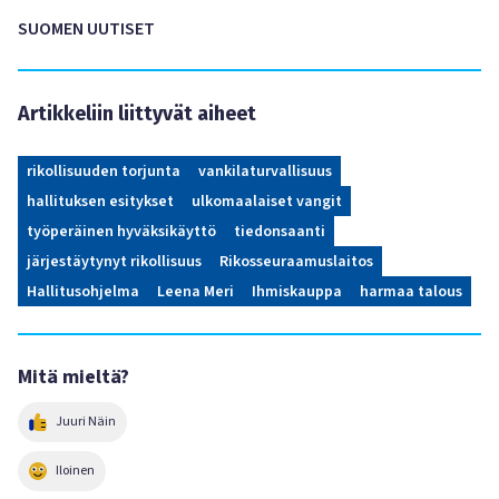
SUOMEN UUTISET
Artikkeliin liittyvät aiheet
rikollisuuden torjunta
vankilaturvallisuus
hallituksen esitykset
ulkomaalaiset vangit
työperäinen hyväksikäyttö
tiedonsaanti
järjestäytynyt rikollisuus
Rikosseuraamuslaitos
Hallitusohjelma
Leena Meri
Ihmiskauppa
harmaa talous
Mitä mieltä?
Juuri Näin
Iloinen