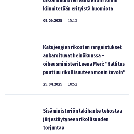
ulkomaalaisten vankien siirtoihin
kiinnitetään erityistä huomiota
09.05.2025
15:13
|
Katujengien rikosten rangaistukset
ankaroituvat heinäkuussa –
oikeusministeri Leena Meri: ”Hallitus
puuttuu rikollisuuteen monin tavoin”
25.04.2025
18:52
|
Sisäministeriön lakihanke tehostaa
järjestäytyneen rikollisuuden
torjuntaa