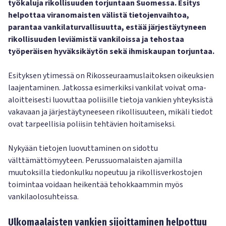
työkaluja rikollisuuden torjuntaan Suomessa. Esitys
helpottaa viranomaisten välistä tietojenvaihtoa,
parantaa vankilaturvallisuutta, estää järjestäytyneen
rikollisuuden leviämistä vankiloissa ja tehostaa
työperäisen hyväksikäytön sekä ihmiskaupan torjuntaa.
Esityksen ytimessä on Rikosseuraamuslaitoksen oikeuksien
laajentaminen. Jatkossa esimerkiksi vankilat voivat oma-
aloitteisesti luovuttaa poliisille tietoja vankien yhteyksistä
vakavaan ja järjestäytyneeseen rikollisuuteen, mikäli tiedot
ovat tarpeellisia poliisin tehtävien hoitamiseksi.
Nykyään tietojen luovuttaminen on sidottu
välttämättömyyteen. Perussuomalaisten ajamilla
muutoksilla tiedonkulku nopeutuu ja rikollisverkostojen
toimintaa voidaan heikentää tehokkaammin myös
vankilaolosuhteissa.
Ulkomaalaisten vankien sijoittaminen helpottuu