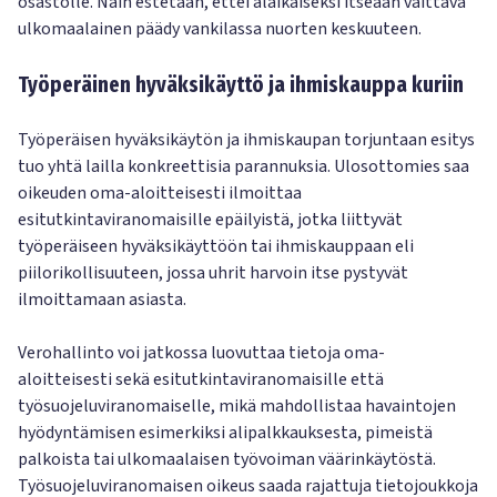
osastolle. Näin estetään, ettei alaikäiseksi itseään väittävä
ulkomaalainen päädy vankilassa nuorten keskuuteen.
Työperäinen hyväksikäyttö ja ihmiskauppa kuriin
Työperäisen hyväksikäytön ja ihmiskaupan torjuntaan esitys
tuo yhtä lailla konkreettisia parannuksia. Ulosottomies saa
oikeuden oma-aloitteisesti ilmoittaa
esitutkintaviranomaisille epäilyistä, jotka liittyvät
työperäiseen hyväksikäyttöön tai ihmiskauppaan eli
piilorikollisuuteen, jossa uhrit harvoin itse pystyvät
ilmoittamaan asiasta.
Verohallinto voi jatkossa luovuttaa tietoja oma-
aloitteisesti sekä esitutkintaviranomaisille että
työsuojeluviranomaiselle, mikä mahdollistaa havaintojen
hyödyntämisen esimerkiksi alipalkkauksesta, pimeistä
palkoista tai ulkomaalaisen työvoiman väärinkäytöstä.
Työsuojeluviranomaisen oikeus saada rajattuja tietojoukkoja