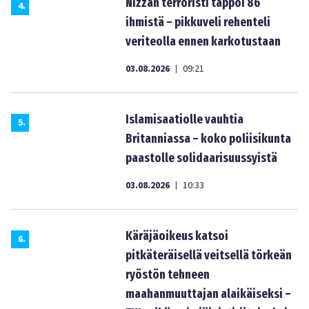
Nizzan terroristi tappoi 86
4
.
ihmistä – pikkuveli rehenteli
veriteolla ennen karkotustaan
03.08.2026
09:21
|
Islamisaatiolle vauhtia
5
.
Britanniassa – koko poliisikunta
paastolle solidaarisuussyistä
03.08.2026
10:33
|
Käräjäoikeus katsoi
6
.
pitkäteräisellä veitsellä törkeän
ryöstön tehneen
maahanmuuttajan alaikäiseksi –