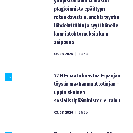
yliopistomaailma ihastui
plagioinnista epäiltyyn
rotuaktivistiin, unohti tyystin
lähdekritiikin ja syyti hänelle
kunniatohtoruuksia kuin
saippuaa
06.08.2026
10:50
|
22 EU-maata haastaa Espanjan
3
.
löysän maahanmuuttolinjan –
uppiniskainen
sosialistipääministeri ei taivu
03.08.2026
16:15
|