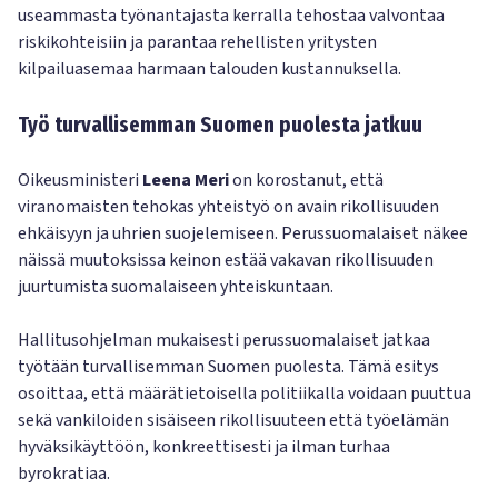
useammasta työnantajasta kerralla tehostaa valvontaa
riskikohteisiin ja parantaa rehellisten yritysten
kilpailuasemaa harmaan talouden kustannuksella.
Työ turvallisemman Suomen puolesta jatkuu
Oikeusministeri
Leena Meri
on korostanut, että
viranomaisten tehokas yhteistyö on avain rikollisuuden
ehkäisyyn ja uhrien suojelemiseen. Perussuomalaiset näkee
näissä muutoksissa keinon estää vakavan rikollisuuden
juurtumista suomalaiseen yhteiskuntaan.
Hallitusohjelman mukaisesti perussuomalaiset jatkaa
työtään turvallisemman Suomen puolesta. Tämä esitys
osoittaa, että määrätietoisella politiikalla voidaan puuttua
sekä vankiloiden sisäiseen rikollisuuteen että työelämän
hyväksikäyttöön, konkreettisesti ja ilman turhaa
byrokratiaa.