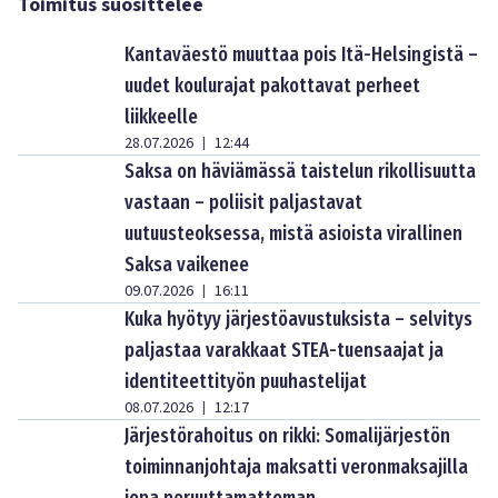
Toimitus suosittelee
Kantaväestö muuttaa pois Itä-Helsingistä –
uudet koulurajat pakottavat perheet
liikkeelle
28.07.2026
12:44
|
Saksa on häviämässä taistelun rikollisuutta
vastaan – poliisit paljastavat
uutuusteoksessa, mistä asioista virallinen
Saksa vaikenee
09.07.2026
16:11
|
Kuka hyötyy järjestöavustuksista – selvitys
paljastaa varakkaat STEA-tuensaajat ja
identiteettityön puuhastelijat
08.07.2026
12:17
|
Järjestörahoitus on rikki: Somalijärjestön
toiminnanjohtaja maksatti veronmaksajilla