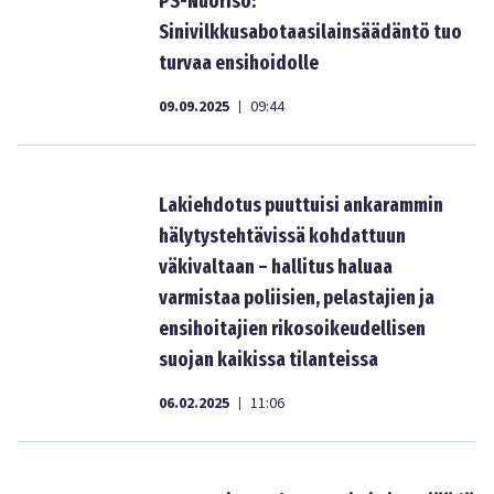
PS-Nuoriso:
Sinivilkkusabotaasilainsäädäntö tuo
turvaa ensihoidolle
09.09.2025
09:44
|
Lakiehdotus puuttuisi ankarammin
hälytystehtävissä kohdattuun
väkivaltaan – hallitus haluaa
varmistaa poliisien, pelastajien ja
ensihoitajien rikosoikeudellisen
suojan kaikissa tilanteissa
06.02.2025
11:06
|