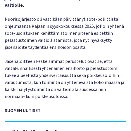
valtiolle.
Nuorisojärjestö oli vastikään päivittänyt sote-poliittista
ohjelmaansa Kajaanin syyskokouksessa 2025, jolloin yhtenä
sote-uudistuksen kehittämistoimenpiteenä esitettiin
pelastustoimen valtiollistamista, jota nyt hyväksytty
jäsenaloite täydentää ensihoidon osalta.
Jäsenaloitteen keskeisimmät perustelut ovat se, että
valtakunnallisesti yhtenäinen ensihoito ja pelastustoimi
tukee alueellista yhdenvertaisuutta sekä poikkeusoloihin
varautumista, kun toiminta on yhteneväistä koko maassa ja
kaikki hälytystoiminta on valtion alaisuudessa niin
normaali- kuin poikkeusoloissa.
SUOMEN UUTISET