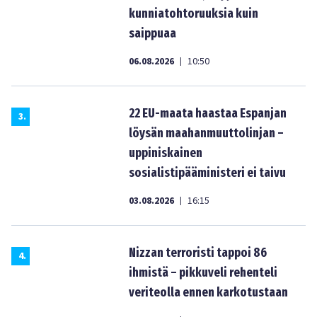
kunniatohtoruuksia kuin
saippuaa
06.08.2026
10:50
|
22 EU-maata haastaa Espanjan
3
.
löysän maahanmuuttolinjan –
uppiniskainen
sosialistipääministeri ei taivu
03.08.2026
16:15
|
Nizzan terroristi tappoi 86
4
.
ihmistä – pikkuveli rehenteli
veriteolla ennen karkotustaan