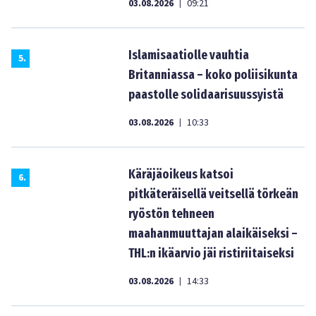
03.08.2026
09:21
|
Islamisaatiolle vauhtia
5
.
Britanniassa – koko poliisikunta
paastolle solidaarisuussyistä
03.08.2026
10:33
|
Käräjäoikeus katsoi
6
.
pitkäteräisellä veitsellä törkeän
ryöstön tehneen
maahanmuuttajan alaikäiseksi –
THL:n ikäarvio jäi ristiriitaiseksi
03.08.2026
14:33
|