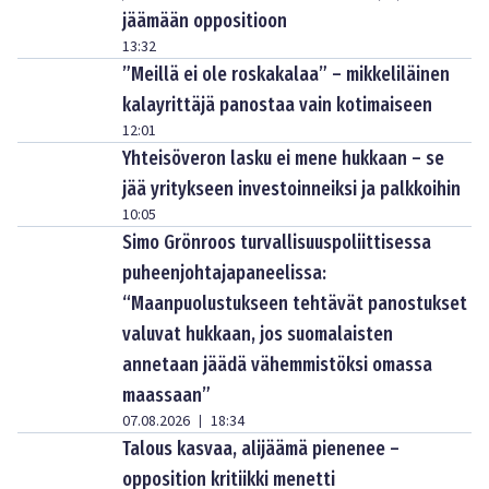
jäämään oppositioon
13:32
”Meillä ei ole roskakalaa” – mikkeliläinen
kalayrittäjä panostaa vain kotimaiseen
12:01
Yhteisöveron lasku ei mene hukkaan – se
jää yritykseen investoinneiksi ja palkkoihin
10:05
Simo Grönroos turvallisuuspoliittisessa
puheenjohtajapaneelissa:
“Maanpuolustukseen tehtävät panostukset
valuvat hukkaan, jos suomalaisten
annetaan jäädä vähemmistöksi omassa
maassaan”
07.08.2026
18:34
|
Talous kasvaa, alijäämä pienenee –
opposition kritiikki menetti