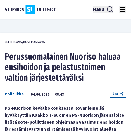
Haku
LEHTIKUVA/KUVITUSKUVA
Perussuomalainen Nuoriso haluaa
ensihoidon ja pelastustoimen
valtion järjestettäväksi
Politiikka
Jaa
04.06.2026
08:49
|
PS-Nuorison kevätkokouksessa Rovaniemellä
hyväksyttiin Kaakkois-Suomen PS-Nuorison jäsenaloite
lisätä sote-poliittiseen ohjelmaan vaatimus ensihoidon
järjestämisvastuun siirtämisestä hyvinvointialueilta