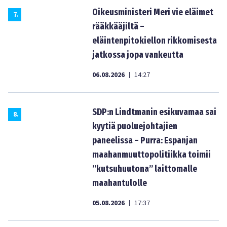
Oikeusministeri Meri vie eläimet
7
.
rääkkääjiltä –
eläintenpitokiellon rikkomisesta
jatkossa jopa vankeutta
06.08.2026
14:27
|
SDP:n Lindtmanin esikuvamaa sai
8
.
kyytiä puoluejohtajien
paneelissa – Purra: Espanjan
maahanmuuttopolitiikka toimii
”kutsuhuutona” laittomalle
maahantulolle
05.08.2026
17:37
|