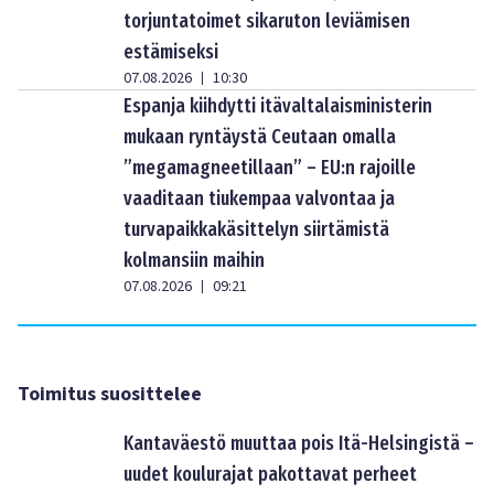
torjuntatoimet sikaruton leviämisen
estämiseksi
07.08.2026
10:30
|
Espanja kiihdytti itävaltalaisministerin
mukaan ryntäystä Ceutaan omalla
”megamagneetillaan” – EU:n rajoille
vaaditaan tiukempaa valvontaa ja
turvapaikkakäsittelyn siirtämistä
kolmansiin maihin
07.08.2026
09:21
|
Toimitus suosittelee
Kantaväestö muuttaa pois Itä-Helsingistä –
uudet koulurajat pakottavat perheet