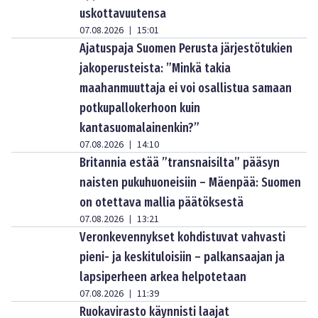
uskottavuutensa
07.08.2026
15:01
|
Ajatuspaja Suomen Perusta järjestötukien
jakoperusteista: ”Minkä takia
maahanmuuttaja ei voi osallistua samaan
potkupallokerhoon kuin
kantasuomalainenkin?”
07.08.2026
14:10
|
Britannia estää ”transnaisilta” pääsyn
naisten pukuhuoneisiin – Mäenpää: Suomen
on otettava mallia päätöksestä
07.08.2026
13:21
|
Veronkevennykset kohdistuvat vahvasti
pieni- ja keskituloisiin – palkansaajan ja
lapsiperheen arkea helpotetaan
07.08.2026
11:39
|
Ruokavirasto käynnisti laajat