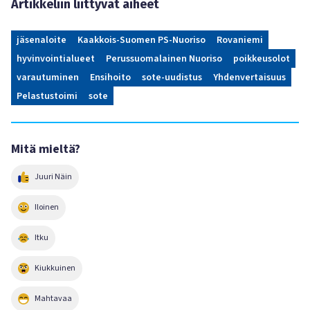
Artikkeliin liittyvät aiheet
jäsenaloite
Kaakkois-Suomen PS-Nuoriso
Rovaniemi
hyvinvointialueet
Perussuomalainen Nuoriso
poikkeusolot
varautuminen
Ensihoito
sote-uudistus
Yhdenvertaisuus
Pelastustoimi
sote
Mitä mieltä?
Juuri Näin
Iloinen
Itku
Kiukkuinen
Mahtavaa