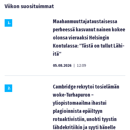
Viikon suosituimmat
Maahanmuuttajataustaisessa
1
.
perheessä kasvanut nainen kokee
olonsa vieraaksi Helsingin
Kontulassa: ”Tästä on tullut Lähi-
itä”
05.08.2026
12:09
|
Cambridge rekrytoi tosielämän
2
.
woke-Turhapuron –
yliopistomaailma ihastui
plagioinnista epäiltyyn
rotuaktivistiin, unohti tyystin
lähdekritiikin ja syyti hänelle