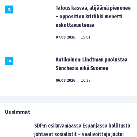
Talous kasvaa, alijäämä pienenee
9
.
– opposition kritiikki menetti
uskottavuutensa
07.08.2026
15:01
|
Antikainen: Lindtman puolustaa
10
.
Sánchezia eikä Suomea
06.08.2026
10:37
|
Uusimmat
SDP:n esikuvamaassa Espanjassa hallitusta
johtavat sosialistit – vaalivoittaja joutui