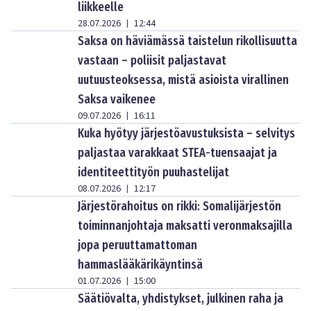
liikkeelle
28.07.2026
12:44
|
Saksa on häviämässä taistelun rikollisuutta
vastaan – poliisit paljastavat
uutuusteoksessa, mistä asioista virallinen
Saksa vaikenee
09.07.2026
16:11
|
Kuka hyötyy järjestöavustuksista – selvitys
paljastaa varakkaat STEA-tuensaajat ja
identiteettityön puuhastelijat
08.07.2026
12:17
|
Järjestörahoitus on rikki: Somalijärjestön
toiminnanjohtaja maksatti veronmaksajilla
jopa peruuttamattoman
hammaslääkärikäyntinsä
01.07.2026
15:00
|
Säätiövalta, yhdistykset, julkinen raha ja