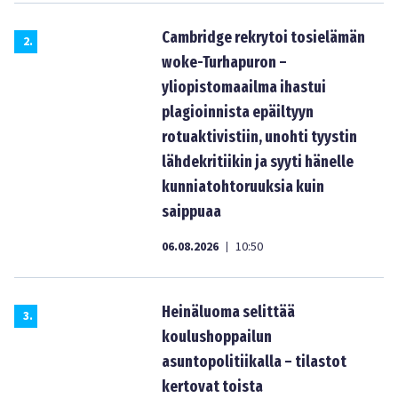
Cambridge rekrytoi tosielämän
2
.
woke-Turhapuron –
yliopistomaailma ihastui
plagioinnista epäiltyyn
rotuaktivistiin, unohti tyystin
lähdekritiikin ja syyti hänelle
kunniatohtoruuksia kuin
saippuaa
06.08.2026
10:50
|
Heinäluoma selittää
3
.
koulushoppailun
asuntopolitiikalla – tilastot
kertovat toista