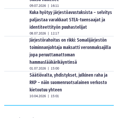
09.07.2026
16:11
|
Kuka hyötyy järjestöavustuksista – selvitys
paljastaa varakkaat STEA-tuensaajat ja
identiteettityön puuhastelijat
08.07.2026
12:17
|
Järjestörahoitus on rikki: Somalijärjestön
toiminnanjohtaja maksatti veronmaksajilla
jopa peruuttamattoman
hammaslääkärikäyntinsä
01.07.2026
15:00
|
Säätiövalta, yhdistykset, julkinen raha ja
RKP – näin suomenruotsalainen verkosto
kietoutuu yhteen
10.04.2026
15:01
|