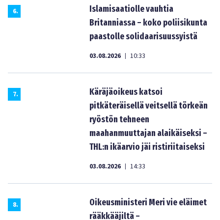
Islamisaatiolle vauhtia
6
.
Britanniassa – koko poliisikunta
paastolle solidaarisuussyistä
03.08.2026
10:33
|
Käräjäoikeus katsoi
7
.
pitkäteräisellä veitsellä törkeän
ryöstön tehneen
maahanmuuttajan alaikäiseksi –
THL:n ikäarvio jäi ristiriitaiseksi
03.08.2026
14:33
|
Oikeusministeri Meri vie eläimet
8
.
rääkkääjiltä –