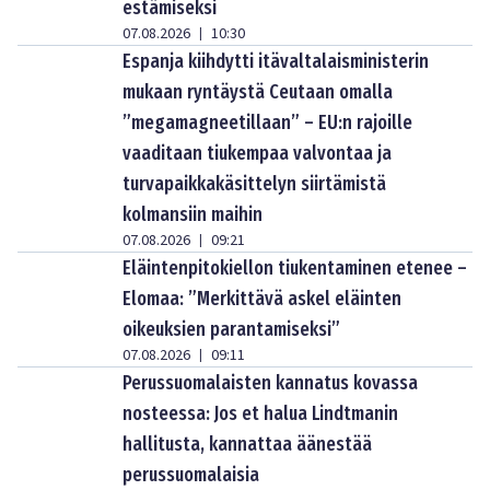
estämiseksi
07.08.2026
10:30
|
Espanja kiihdytti itävaltalaisministerin
mukaan ryntäystä Ceutaan omalla
”megamagneetillaan” – EU:n rajoille
vaaditaan tiukempaa valvontaa ja
turvapaikkakäsittelyn siirtämistä
kolmansiin maihin
07.08.2026
09:21
|
Eläintenpitokiellon tiukentaminen etenee –
Elomaa: ”Merkittävä askel eläinten
oikeuksien parantamiseksi”
07.08.2026
09:11
|
Perussuomalaisten kannatus kovassa
nosteessa: Jos et halua Lindtmanin
hallitusta, kannattaa äänestää
perussuomalaisia