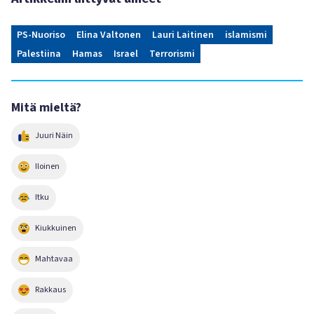
PS-Nuoriso
Elina Valtonen
Lauri Laitinen
islamismi
Palestiina
Hamas
Israel
Terrorismi
Mitä mieltä?
Juuri Näin
Iloinen
Itku
Kiukkuinen
Mahtavaa
Rakkaus