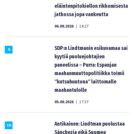
eläintenpitokiellon rikkomisesta
jatkossa jopa vankeutta
06.08.2026
14:27
|
SDP:n Lindtmanin esikuvamaa sai
9
.
kyytiä puoluejohtajien
paneelissa – Purra: Espanjan
maahanmuuttopolitiikka toimii
”kutsuhuutona” laittomalle
maahantulolle
05.08.2026
17:37
|
Antikainen: Lindtman puolustaa
10
.
Sánchezia eikä Suomea