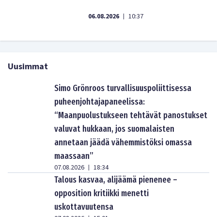
06.08.2026
10:37
|
Uusimmat
Simo Grönroos turvallisuuspoliittisessa
puheenjohtajapaneelissa:
“Maanpuolustukseen tehtävät panostukset
valuvat hukkaan, jos suomalaisten
annetaan jäädä vähemmistöksi omassa
maassaan”
07.08.2026
18:34
|
Talous kasvaa, alijäämä pienenee –
opposition kritiikki menetti
uskottavuutensa