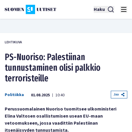
Haku
LEHTIKUVA
PS-Nuoriso: Palestiinan
tunnustaminen olisi palkkio
terroristeille
Politiikka
Jaa
01.08.2025
10:40
|
Perussuomalainen Nuoriso tuomitsee ulkoministeri
Elina Valtosen osallistumisen usean EU-maan
vetoomukseen, jossa vaadittiin Palestiinan
itsenäisyyden tunnustamista.