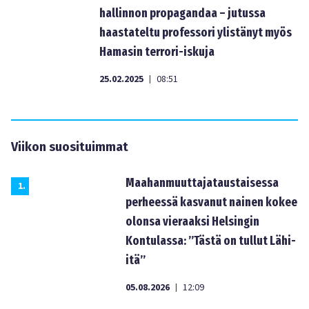
hallinnon propagandaa – jutussa
haastateltu professori ylistänyt myös
Hamasin terrori-iskuja
25.02.2025
08:51
|
Viikon suosituimmat
Maahanmuuttajataustaisessa
1
.
perheessä kasvanut nainen kokee
olonsa vieraaksi Helsingin
Kontulassa: ”Tästä on tullut Lähi-
itä”
05.08.2026
12:09
|