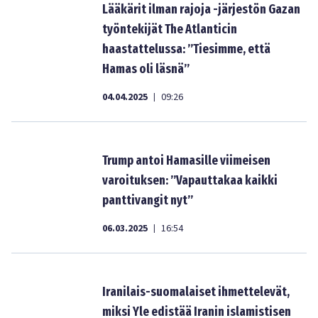
Lääkärit ilman rajoja -järjestön Gazan
työntekijät The Atlanticin
haastattelussa: ”Tiesimme, että
Hamas oli läsnä”
04.04.2025
09:26
|
Trump antoi Hamasille viimeisen
varoituksen: ”Vapauttakaa kaikki
panttivangit nyt”
06.03.2025
16:54
|
Iranilais-suomalaiset ihmettelevät,
miksi Yle edistää Iranin islamistisen