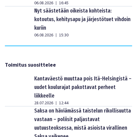
06.08.2026
16:45
|
Nyt säästetään oikeista kohteista:
kotoutus, kehitysapu ja järjestötuet vihdoin
kuriin
06.08.2026
15:30
|
Toimitus suosittelee
Kantaväestö muuttaa pois Itä-Helsingistä –
uudet koulurajat pakottavat perheet
liikkeelle
28.07.2026
12:44
|
Saksa on häviämässä taistelun rikollisuutta
vastaan – poliisit paljastavat
uutuusteoksessa, mistä asioista virallinen
Saksa vaikenee