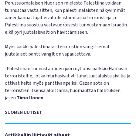
Perussuomalaisen Nuorison mielestä Palestiina voidaan
tunnustaa vasta sitten, kun palestiinalaisten näkyvimmät
äänenkannattajat eivät ole islamilaisia terroristeja ja
Palestiina suostuu vastavuoroisesti tunnustamaan Israelin
eikä pyri juutalaisvaltion hävittämiseen.
Myös kaikki palestiinalaisterroristien vangitsemat
juutalaiset panttivangit on vapautettava.
-Palestiinan tunnustaminen juuri nyt olisi palkkio Hamasin
terroristeille, jotka murhasivat yli tuhat juutalaista siviiliä ja
ottivat heitä myös panttivangeiksi. Gazan sota on
terroristien itsensä aloittama, huomauttaa hallituksen
jäsen
Timo Ilonen
.
SUOMEN UUTISET
Artikkeliin liittyvät aiheet