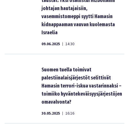
taustat: Yksi osallistui Hizbollahin
johtajan hautajaisiin,
vasemmistomeppi syytti Hamasin
kidnappaaman vauvan kuolemasta
Israelia
09.06.2025
14:30
|
Suomen tuella toimivat
palestiinalaisjärjestöt selittivät
Hamasin terrori-iskua vastarinnaksi –
toimiiko hyväntekeväisyysjärjestöjen
omavalvonta?
30.05.2025
16:16
|