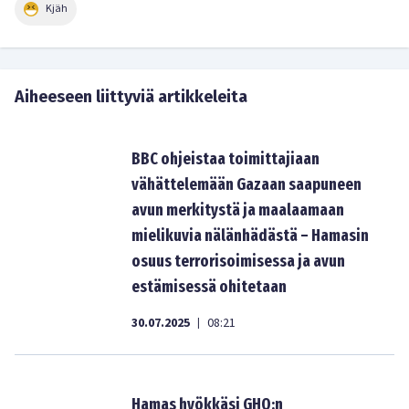
Kjäh
Aiheeseen liittyviä artikkeleita
BBC ohjeistaa toimittajiaan
vähättelemään Gazaan saapuneen
avun merkitystä ja maalaamaan
mielikuvia nälänhädästä – Hamasin
osuus terrorisoimisessa ja avun
estämisessä ohitetaan
30.07.2025
08:21
|
Hamas hyökkäsi GHO:n