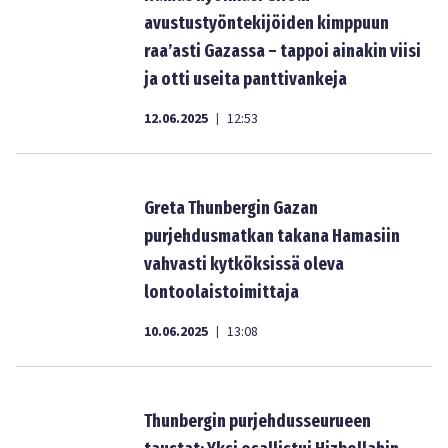
avustustyöntekijöiden kimppuun
raa’asti Gazassa – tappoi ainakin viisi
ja otti useita panttivankeja
12.06.2025
12:53
|
Greta Thunbergin Gazan
purjehdusmatkan takana Hamasiin
vahvasti kytköksissä oleva
lontoolaistoimittaja
10.06.2025
13:08
|
Thunbergin purjehdusseurueen