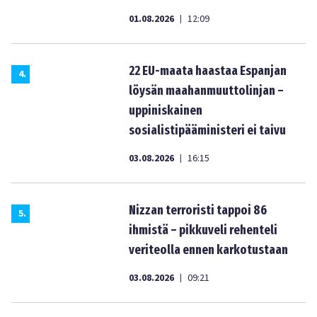
01.08.2026
12:09
|
22 EU-maata haastaa Espanjan
4
.
löysän maahanmuuttolinjan –
uppiniskainen
sosialistipääministeri ei taivu
03.08.2026
16:15
|
Nizzan terroristi tappoi 86
5
.
ihmistä – pikkuveli rehenteli
veriteolla ennen karkotustaan
03.08.2026
09:21
|