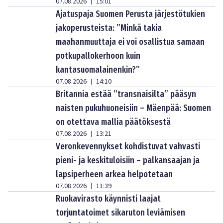
07.08.2026
15:01
|
Ajatuspaja Suomen Perusta järjestötukien
jakoperusteista: ”Minkä takia
maahanmuuttaja ei voi osallistua samaan
potkupallokerhoon kuin
kantasuomalainenkin?”
07.08.2026
14:10
|
Britannia estää ”transnaisilta” pääsyn
naisten pukuhuoneisiin – Mäenpää: Suomen
on otettava mallia päätöksestä
07.08.2026
13:21
|
Veronkevennykset kohdistuvat vahvasti
pieni- ja keskituloisiin – palkansaajan ja
lapsiperheen arkea helpotetaan
07.08.2026
11:39
|
Ruokavirasto käynnisti laajat
torjuntatoimet sikaruton leviämisen