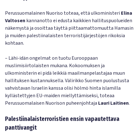
Perussuomalainen Nuoriso toteaa, että ulkoministeri
Elina
Valtosen
kannanotto ei edusta kaikkien hallituspuolueiden
näkemystä ja osoittaa täyttä piittaamattomuutta Hamasin
ja muiden palestiinalaisten terroristijärjestöjen rikoksia
kohtaan.
– Lähi-idän ongelmat on tuotu Eurooppaan
muslimisiirtolaisten mukana. Kokoomuksen ja
ulkoministerin ei pidä leikkiä maailmanpelastajaa muun
hallituksen kustannuksella. Välirikko Suomen puolustusta
vahvistavan Israelin kanssa olisi hölmö hinta islamilla
kyllästettyjen EU-maiden miellyttämiseksi, toteaa
Perussuomalaisen Nuorison puheenjohtaja
Lauri Laitinen
.
Palestiinalaisterroristien ensin vapautettava
panttivangit