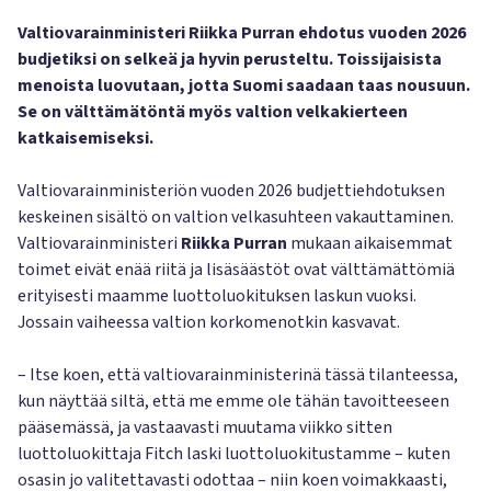
Valtiovarainministeri Riikka Purran ehdotus vuoden 2026
budjetiksi on selkeä ja hyvin perusteltu. Toissijaisista
menoista luovutaan, jotta Suomi saadaan taas nousuun.
Se on välttämätöntä myös valtion velkakierteen
katkaisemiseksi.
Valtiovarainministeriön vuoden 2026 budjettiehdotuksen
keskeinen sisältö on valtion velkasuhteen vakauttaminen.
Valtiovarainministeri
Riikka Purran
mukaan aikaisemmat
toimet eivät enää riitä ja lisäsäästöt ovat välttämättömiä
erityisesti maamme luottoluokituksen laskun vuoksi.
Jossain vaiheessa valtion korkomenotkin kasvavat.
– Itse koen, että valtiovarainministerinä tässä tilanteessa,
kun näyttää siltä, että me emme ole tähän tavoitteeseen
pääsemässä, ja vastaavasti muutama viikko sitten
luottoluokittaja Fitch laski luottoluokitustamme – kuten
osasin jo valitettavasti odottaa – niin koen voimakkaasti,