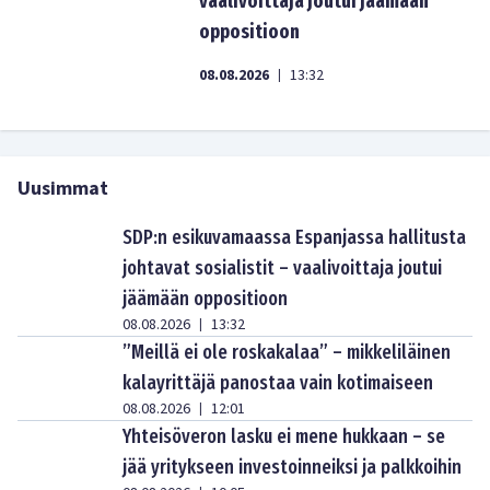
vaalivoittaja joutui jäämään
oppositioon
08.08.2026
13:32
|
Uusimmat
SDP:n esikuvamaassa Espanjassa hallitusta
johtavat sosialistit – vaalivoittaja joutui
jäämään oppositioon
08.08.2026
13:32
|
”Meillä ei ole roskakalaa” – mikkeliläinen
kalayrittäjä panostaa vain kotimaiseen
08.08.2026
12:01
|
Yhteisöveron lasku ei mene hukkaan – se
jää yritykseen investoinneiksi ja palkkoihin