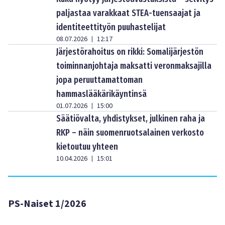
paljastaa varakkaat STEA-tuensaajat ja
identiteettityön puuhastelijat
08.07.2026
12:17
|
Järjestörahoitus on rikki: Somalijärjestön
toiminnanjohtaja maksatti veronmaksajilla
jopa peruuttamattoman
hammaslääkärikäyntinsä
01.07.2026
15:00
|
Säätiövalta, yhdistykset, julkinen raha ja
RKP – näin suomenruotsalainen verkosto
kietoutuu yhteen
10.04.2026
15:01
|
PS-Naiset 1/2026