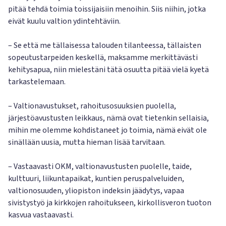
pitää tehdä toimia toissijaisiin menoihin. Siis niihin, jotka
eivät kuulu valtion ydintehtäviin.
– Se että me tällaisessa talouden tilanteessa, tällaisten
sopeutustarpeiden keskellä, maksamme merkittävästi
kehitysapua, niin mielestäni tätä osuutta pitää vielä kyetä
tarkastelemaan.
– Valtionavustukset, rahoitusosuuksien puolella,
järjestöavustusten leikkaus, nämä ovat tietenkin sellaisia,
mihin me olemme kohdistaneet jo toimia, nämä eivät ole
sinällään uusia, mutta hieman lisää tarvitaan.
– Vastaavasti OKM, valtionavustusten puolelle, taide,
kulttuuri, liikuntapaikat, kuntien peruspalveluiden,
valtionosuuden, yliopiston indeksin jäädytys, vapaa
sivistystyö ja kirkkojen rahoitukseen, kirkollisveron tuoton
kasvua vastaavasti.