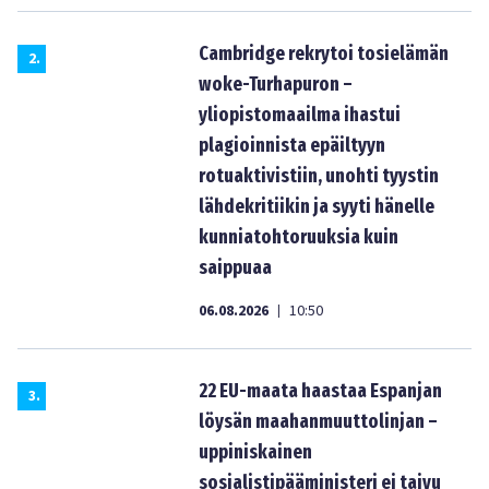
Cambridge rekrytoi tosielämän
2
.
woke-Turhapuron –
yliopistomaailma ihastui
plagioinnista epäiltyyn
rotuaktivistiin, unohti tyystin
lähdekritiikin ja syyti hänelle
kunniatohtoruuksia kuin
saippuaa
06.08.2026
10:50
|
22 EU-maata haastaa Espanjan
3
.
löysän maahanmuuttolinjan –
uppiniskainen
sosialistipääministeri ei taivu