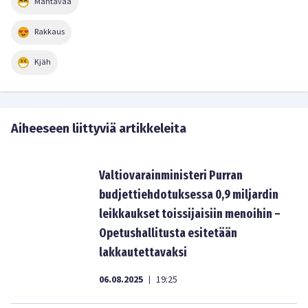
Mahtavaa
Rakkaus
Kjäh
Aiheeseen liittyviä artikkeleita
Valtiovarainministeri Purran
budjettiehdotuksessa 0,9 miljardin
leikkaukset toissijaisiin menoihin –
Opetushallitusta esitetään
lakkautettavaksi
06.08.2025
19:25
|