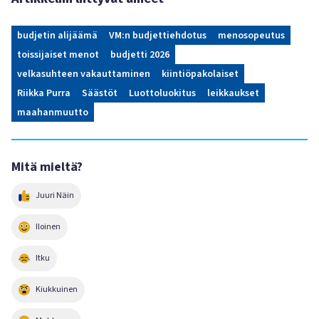
budjetin alijäämä
VM:n budjettiehdotus
menosopeutus
toissijaiset menot
budjetti 2026
velkasuhteen vakauttaminen
kiintiöpakolaiset
Riikka Purra
Säästöt
Luottoluokitus
leikkaukset
maahanmuutto
Mitä mieltä?
Juuri Näin
Iloinen
Itku
Kiukkuinen