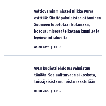
Valtiovarainministeri Riikka Purra
esittää: Kiintiöpakolaisten ottaminen
Suomeen lopetetaan kokonaan,
kotoutumisesta leikataan kunnilta ja
hyvinvointialueilta
06.08.2025
18:50
|
VM:n budjettiehdotus valmistuu
tänään: Sosiaaliturvaan ei kosketa,
toissijaisista menoista säästetään
06.08.2025
13:55
|