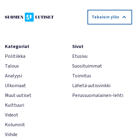
Takaisin ylös
Kategoriat
Sivut
Politiikka
Etusivu
Talous
Suosituimmat
Analyysi
Toimitus
Ulkomaat
Lähetä uutisvinkki
Muut uutiset
Perussuomalainen-lehti
Kulttuuri
Videot
Kolumnit
Viihde