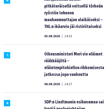
6
.
pitkäteräisellä veitsellä törkeän
ryöstön tehneen
maahanmuuttajan alaikäiseksi –
THL:n ikäarvio jäi ristiriitaiseksi
03.08.2026
14:33
|
Oikeusministeri Meri vie eläimet
7
.
rääkkääjiltä –
eläintenpitokiellon rikkomisesta
jatkossa jopa vankeutta
06.08.2026
14:27
|
SDP:n Lindtmanin esikuvamaa sai
8
.
kyytiä puoluejohtajien