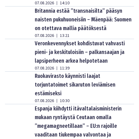
07.08.2026
14:10
|
Britannia estää ”transnaisilta” pääsyn
naisten pukuhuoneisiin – Mäenpää: Suomen
on otettava mallia päätöksestä
07.08.2026
13:21
|
Veronkevennykset kohdistuvat vahvasti
pieni- ja keskituloisiin – palkansaajan ja
lapsiperheen arkea helpotetaan
07.08.2026
11:39
|
Ruokavirasto käynnisti laajat
torjuntatoimet sikaruton leviämisen
estämiseksi
07.08.2026
10:30
|
Espanja kiihdytti itävaltalaisministerin
mukaan ryntäystä Ceutaan omalla
”megamagneetillaan” – EU:n rajoille
vaaditaan tiukempaa valvontaa ja