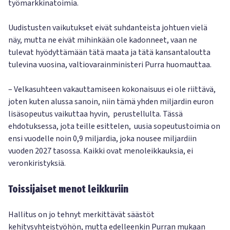
työmarkkinatoimia.
Uudistusten vaikutukset eivät suhdanteista johtuen vielä
näy, mutta ne eivät mihinkään ole kadonneet, vaan ne
tulevat hyödyttämään tätä maata ja tätä kansantaloutta
tulevina vuosina, valtiovarainministeri Purra huomauttaa.
– Velkasuhteen vakauttamiseen kokonaisuus ei ole riittävä,
joten kuten alussa sanoin, niin tämä yhden miljardin euron
lisäsopeutus vaikuttaa hyvin, perustellulta. Tässä
ehdotuksessa, jota teille esittelen, uusia sopeutustoimia on
ensi vuodelle noin 0,9 miljardia, joka nousee miljardiin
vuoden 2027 tasossa. Kaikki ovat menoleikkauksia, ei
veronkiristyksiä.
Toissijaiset menot leikkuriin
Hallitus on jo tehnyt merkittävät säästöt
kehitysyhteistyöhön, mutta edelleenkin Purran mukaan