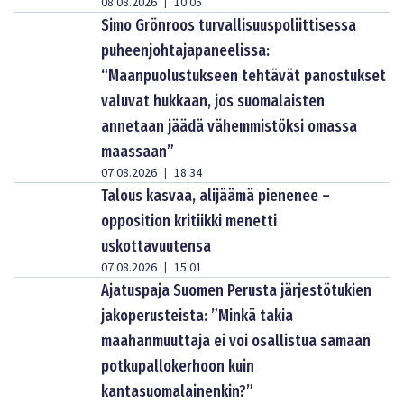
08.08.2026
10:05
|
Simo Grönroos turvallisuuspoliittisessa
puheenjohtajapaneelissa:
“Maanpuolustukseen tehtävät panostukset
valuvat hukkaan, jos suomalaisten
annetaan jäädä vähemmistöksi omassa
maassaan”
07.08.2026
18:34
|
Talous kasvaa, alijäämä pienenee –
opposition kritiikki menetti
uskottavuutensa
07.08.2026
15:01
|
Ajatuspaja Suomen Perusta järjestötukien
jakoperusteista: ”Minkä takia
maahanmuuttaja ei voi osallistua samaan
potkupallokerhoon kuin
kantasuomalainenkin?”