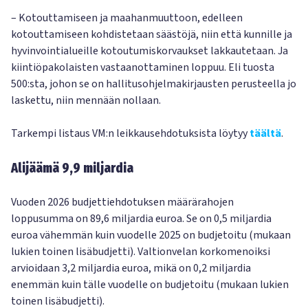
– Kotouttamiseen ja maahanmuuttoon, edelleen
kotouttamiseen kohdistetaan säästöjä, niin että kunnille ja
hyvinvointialueille kotoutumiskorvaukset lakkautetaan. Ja
kiintiöpakolaisten vastaanottaminen loppuu. Eli tuosta
500:sta, johon se on hallitusohjelmakirjausten perusteella jo
laskettu, niin mennään nollaan.
Tarkempi listaus VM:n leikkausehdotuksista löytyy
täältä
.
Alijäämä 9,9 miljardia
Vuoden 2026 budjettiehdotuksen määrärahojen
loppusumma on 89,6 miljardia euroa. Se on 0,5 miljardia
euroa vähemmän kuin vuodelle 2025 on budjetoitu (mukaan
lukien toinen lisäbudjetti). Valtionvelan korkomenoiksi
arvioidaan 3,2 miljardia euroa, mikä on 0,2 miljardia
enemmän kuin tälle vuodelle on budjetoitu (mukaan lukien
toinen lisäbudjetti).