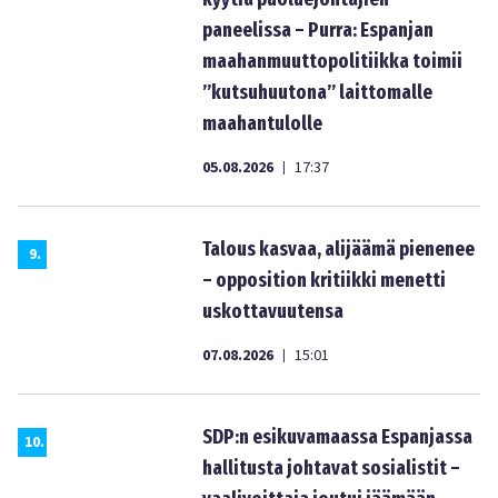
paneelissa – Purra: Espanjan
maahanmuuttopolitiikka toimii
”kutsuhuutona” laittomalle
maahantulolle
05.08.2026
17:37
|
Talous kasvaa, alijäämä pienenee
9
.
– opposition kritiikki menetti
uskottavuutensa
07.08.2026
15:01
|
SDP:n esikuvamaassa Espanjassa
10
.
hallitusta johtavat sosialistit –