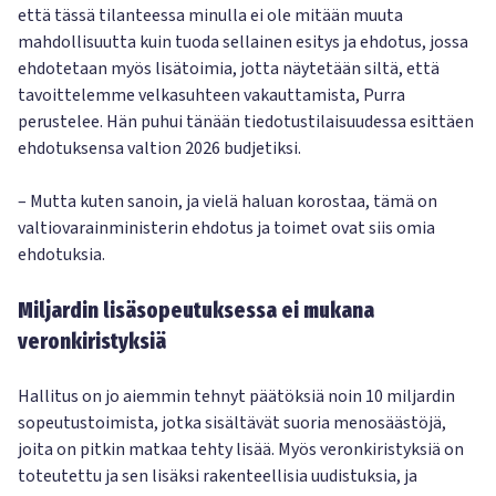
että tässä tilanteessa minulla ei ole mitään muuta
mahdollisuutta kuin tuoda sellainen esitys ja ehdotus, jossa
ehdotetaan myös lisätoimia, jotta näytetään siltä, että
tavoittelemme velkasuhteen vakauttamista, Purra
perustelee. Hän puhui tänään tiedotustilaisuudessa esittäen
ehdotuksensa valtion 2026 budjetiksi.
– Mutta kuten sanoin, ja vielä haluan korostaa, tämä on
valtiovarainministerin ehdotus ja toimet ovat siis omia
ehdotuksia.
Miljardin lisäsopeutuksessa ei mukana
veronkiristyksiä
Hallitus on jo aiemmin tehnyt päätöksiä noin 10 miljardin
sopeutustoimista, jotka sisältävät suoria menosäästöjä,
joita on pitkin matkaa tehty lisää. Myös veronkiristyksiä on
toteutettu ja sen lisäksi rakenteellisia uudistuksia, ja