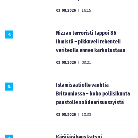
03.08.2026
16:15
|
Nizzan terroristi tappoi 86
4
.
ihmistä – pikkuveli rehenteli
veriteolla ennen karkotustaan
03.08.2026
09:21
|
Islamisaatiolle vauhtia
5
.
Britanniassa – koko poliisikunta
paastolle solidaarisuussyistä
03.08.2026
10:33
|
Käräjäoikeus katsoi