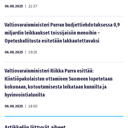
06.08.2025
21:37
|
Valtiovarainministeri Purran budjettiehdotuksessa 0,9
miljardin leikkaukset toissijaisiin menoihin –
Opetushallitusta esitetään lakkautettavaksi
06.08.2025
19:25
|
Valtiovarainministeri Riikka Purra esittää:
Kiintiöpakolaisten ottaminen Suomeen lopetetaan
kokonaan, kotoutumisesta leikataan kunnilta ja
hyvinvointialueilta
06.08.2025
18:50
|
Artikkeliin liittyvät aiheet