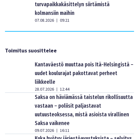
turvapaikkakäsittelyn siirtämistä
kolmansiin maihin
07.08.2026
09:21
|
Toimitus suosittelee
Kantaväestö muuttaa pois Itä-Helsingistä –
uudet koulurajat pakottavat perheet
liikkeelle
28.07.2026
12:44
|
Saksa on häviämässä taistelun rikollisuutta
vastaan – poliisit paljastavat
uutuusteoksessa, mistä asioista virallinen
Saksa vaikenee
09.07.2026
16:11
|
Kuka hyötyy järjestöavustuksista – selvitys