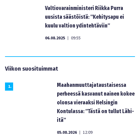
Valtiovarainministeri Riikka Purra
uusista säästöistä: ”Kehitysapu ei
kuulu valtion ydintehtäviin”
06.08.2025
09:55
|
Viikon suosituimmat
Maahanmuuttajataustaisessa
1
.
perheessä kasvanut nainen kokee
olonsa vieraaksi Helsingin
Kontulassa: ”Tästä on tullut Lähi-
itä”
05.08.2026
12:09
|