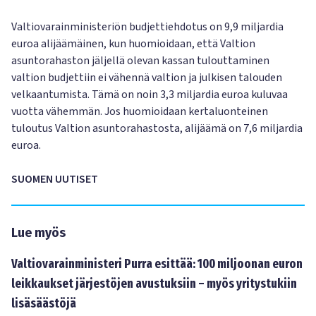
Valtiovarainministeriön budjettiehdotus on 9,9 miljardia
euroa alijäämäinen, kun huomioidaan, että Valtion
asuntorahaston jäljellä olevan kassan tulouttaminen
valtion budjettiin ei vähennä valtion ja julkisen talouden
velkaantumista. Tämä on noin 3,3 miljardia euroa kuluvaa
vuotta vähemmän. Jos huomioidaan kertaluonteinen
tuloutus Valtion asuntorahastosta, alijäämä on 7,6 miljardia
euroa.
SUOMEN UUTISET
Lue myös
Valtiovarainministeri Purra esittää: 100 miljoonan euron
leikkaukset järjestöjen avustuksiin – myös yritystukiin
lisäsäästöjä