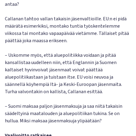
antaa?
Callanan tahtoo vallan takaisin jäsenvaltioille. EU:n ei pidä
määrätä esimerkiksi, montako tuntia työskentelemme
viikossa tai montako vapaapäivää vietämme. Tällaiset pitää
päättää joka maassa erikseen.
– Uskomme myös, että aluepolitiikka voidaan ja pitää
kansallistaa uudelleen niin, että Englannin ja Suomen
kaltaiset hyvinvoivat jäsenmaat voivat päättää
aluepolitiikastaan ja tuistaan itse. EU voisi neuvoa ja
säännellä köyhempiä Itä- ja Keski-Euroopan jäsenmaita.
Turha valvontakin on kallista, Callanan esittää.
– Suomi maksaa paljon jäsenmaksuja ja saa niitä takaisin
säädeltyinä maatalouden ja aluepolitiikan tukina. Se on
hullua. Miksi maksaa jäsenmaksuja ylipäätään?
Vaalivoitto ratkaisee