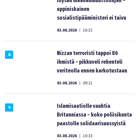
löysän maahanmuuttolinjan –
uppiniskainen
sosialistipääministeri ei taivu
03.08.2026
16:15
|
Nizzan terroristi tappoi 86
8
.
ihmistä – pikkuveli rehenteli
veriteolla ennen karkotustaan
03.08.2026
09:21
|
Islamisaatiolle vauhtia
9
.
Britanniassa – koko poliisikunta
paastolle solidaarisuussyistä
03.08.2026
10:33
|