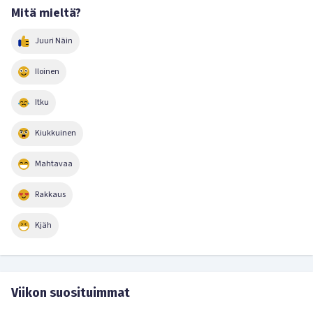
Mitä mieltä?
Juuri Näin
Iloinen
Itku
Kiukkuinen
Mahtavaa
Rakkaus
Kjäh
Viikon suosituimmat