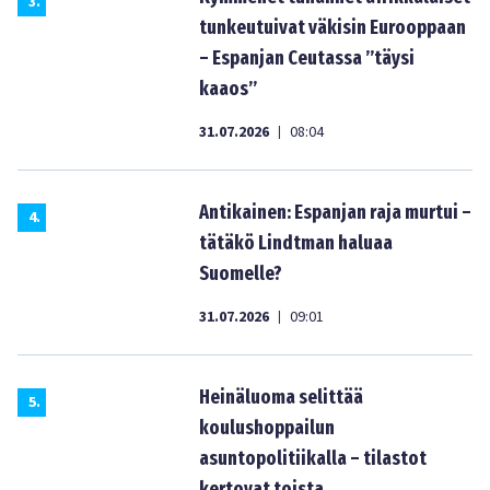
3
.
tunkeutuivat väkisin Eurooppaan
– Espanjan Ceutassa ”täysi
kaaos”
31.07.2026
08:04
|
Antikainen: Espanjan raja murtui –
4
.
tätäkö Lindtman haluaa
Suomelle?
31.07.2026
09:01
|
Heinäluoma selittää
5
.
koulushoppailun
asuntopolitiikalla – tilastot
kertovat toista