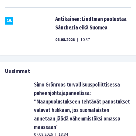
Antikainen: Lindtman puolustaa
10
.
Sánchezia eikä Suomea
06.08.2026
10:37
|
Uusimmat
Simo Grönroos turvallisuuspoliittisessa
puheenjohtajapaneelissa:
“Maanpuolustukseen tehtävät panostukset
valuvat hukkaan, jos suomalaisten
annetaan jäädä vähemmistöksi omassa
maassaan”
07.08.2026
18:34
|