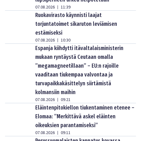
07.08.2026
11:39
|
Ruokavirasto käynnisti laajat
torjuntatoimet sikaruton leviämisen
estämiseksi
07.08.2026
10:30
|
Espanja kiihdytti itävaltalaisministerin
mukaan ryntäystä Ceutaan omalla
”megamagneetillaan” – EU:n rajoille
vaaditaan tiukempaa valvontaa ja
turvapaikkakäsittelyn siirtämistä
kolmansiin maihin
07.08.2026
09:21
|
Eläintenpitokiellon tiukentaminen etenee –
Elomaa: ”Merkittävä askel eläinten
oikeuksien parantamiseksi”
07.08.2026
09:11
|
Perussuomalaisten kannatus kovassa