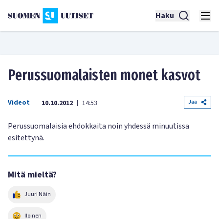
Haku
Perussuomalaisten monet kasvot
Videot
Jaa
10.10.2012
14:53
|
Perussuomalaisia ehdokkaita noin yhdessä minuutissa
esitettynä.
Mitä mieltä?
Juuri Näin
Iloinen