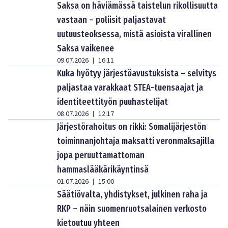
Saksa on häviämässä taistelun rikollisuutta
vastaan – poliisit paljastavat
uutuusteoksessa, mistä asioista virallinen
Saksa vaikenee
09.07.2026
16:11
|
Kuka hyötyy järjestöavustuksista – selvitys
paljastaa varakkaat STEA-tuensaajat ja
identiteettityön puuhastelijat
08.07.2026
12:17
|
Järjestörahoitus on rikki: Somalijärjestön
toiminnanjohtaja maksatti veronmaksajilla
jopa peruuttamattoman
hammaslääkärikäyntinsä
01.07.2026
15:00
|
Säätiövalta, yhdistykset, julkinen raha ja
RKP – näin suomenruotsalainen verkosto
kietoutuu yhteen