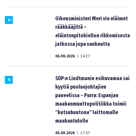
Oikeusministeri Meri vie eläimet
8
.
rääkkääjiltä –
eläintenpitokiellon rikkomisesta
jatkossa jopa vankeutta
06.08.2026
14:27
|
SDP:n Lindtmanin esikuvamaa sai
9
.
kyytiä puoluejohtajien
paneelissa – Purra: Espanjan
maahanmuuttopolitiikka toimii
”kutsuhuutona” laittomalle
maahantulolle
05.08.2026
17:37
|