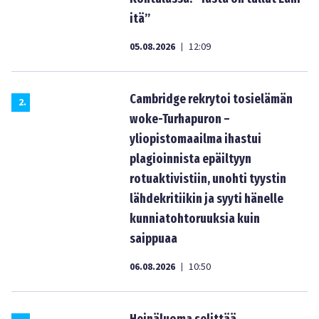
itä”
05.08.2026
12:09
|
Cambridge rekrytoi tosielämän
2
.
woke-Turhapuron –
yliopistomaailma ihastui
plagioinnista epäiltyyn
rotuaktivistiin, unohti tyystin
lähdekritiikin ja syyti hänelle
kunniatohtoruuksia kuin
saippuaa
06.08.2026
10:50
|