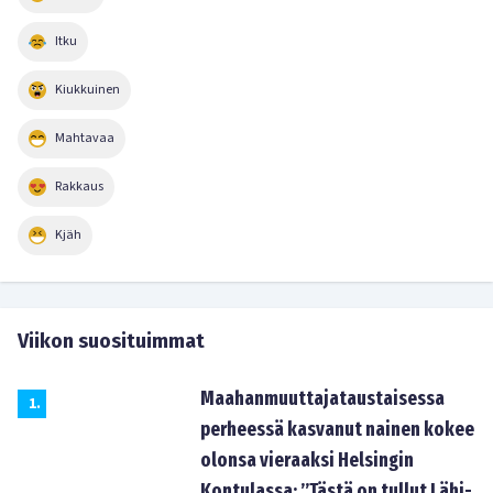
Itku
Kiukkuinen
Mahtavaa
Rakkaus
Kjäh
Viikon suosituimmat
Maahanmuuttajataustaisessa
1
.
perheessä kasvanut nainen kokee
olonsa vieraaksi Helsingin
Kontulassa: ”Tästä on tullut Lähi-