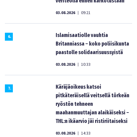
veriteolla ennen karkotustaan
03.08.2026
09:21
|
Islamisaatiolle vauhtia
6
.
Britanniassa – koko poliisikunta
paastolle solidaarisuussyistä
03.08.2026
10:33
|
Käräjäoikeus katsoi
7
.
pitkäteräisellä veitsellä törkeän
ryöstön tehneen
maahanmuuttajan alaikäiseksi –
THL:n ikäarvio jäi ristiriitaiseksi
03.08.2026
14:33
|