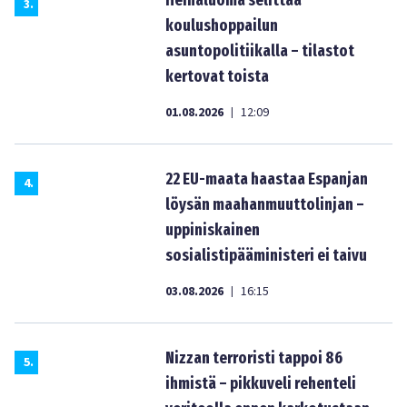
Heinäluoma selittää
3
.
koulushoppailun
asuntopolitiikalla – tilastot
kertovat toista
01.08.2026
12:09
|
22 EU-maata haastaa Espanjan
4
.
löysän maahanmuuttolinjan –
uppiniskainen
sosialistipääministeri ei taivu
03.08.2026
16:15
|
Nizzan terroristi tappoi 86
5
.
ihmistä – pikkuveli rehenteli