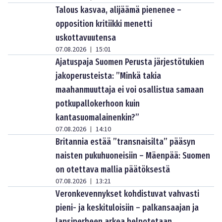
Talous kasvaa, alijäämä pienenee –
opposition kritiikki menetti
uskottavuutensa
07.08.2026
15:01
|
Ajatuspaja Suomen Perusta järjestötukien
jakoperusteista: ”Minkä takia
maahanmuuttaja ei voi osallistua samaan
potkupallokerhoon kuin
kantasuomalainenkin?”
07.08.2026
14:10
|
Britannia estää ”transnaisilta” pääsyn
naisten pukuhuoneisiin – Mäenpää: Suomen
on otettava mallia päätöksestä
07.08.2026
13:21
|
Veronkevennykset kohdistuvat vahvasti
pieni- ja keskituloisiin – palkansaajan ja
lapsiperheen arkea helpotetaan