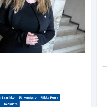
a Saarikko
EU-komissio
Riikka Purra
t
Keskusta