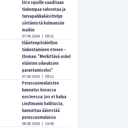
EU:n rajoille vaaditaan
tiukempaa valvontaa ja
turvapaikkakäsittelyn
siirtämistä kolmansiin
maihin
07.08.2026
09:21
|
Eläintenpitokiellon
tiukentaminen etenee –
Elomaa: ”Merkittävä askel
eläinten oikeuksien
parantamiseksi”
07.08.2026
09:11
|
Perussuomalaisten
kannatus kovassa
nosteessa: Jos et halua
Lindtmanin hallitusta,
kannattaa äänestää
perussuomalaisia
06.08.2026
16:45
|