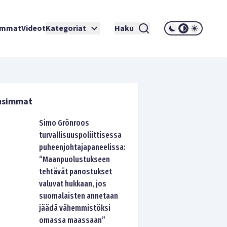
immat
Videot
Kategoriat
Haku
usimmat
Simo Grönroos
turvallisuuspoliittisessa
puheenjohtajapaneelissa:
“Maanpuolustukseen
tehtävät panostukset
valuvat hukkaan, jos
suomalaisten annetaan
jäädä vähemmistöksi
omassa maassaan”