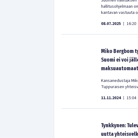
Suomen hallituksen k
hallitusohjelmaan on
kantavan vastuuta o
08.07.2025
16:20
|
Miko Bergbom ty
Suomi ei voi jä
maksuautomaat
Kansanedustaja Mik
Tuppuraisen yhteis
11.11.2024
15:04
|
Tynkkynen: Tulev
uutta yhteisvelk