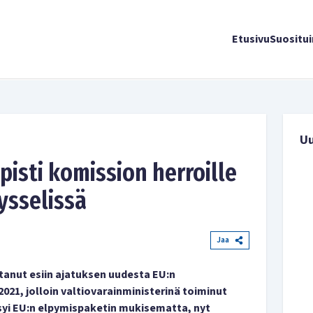
Etusivu
Suositu
U
pisti komission herroille
ysselissä
Jaa
tanut esiin ajatuksen uudesta EU:n
2021, jolloin valtiovarainministerinä toiminut
yi EU:n elpymispaketin mukisematta, nyt