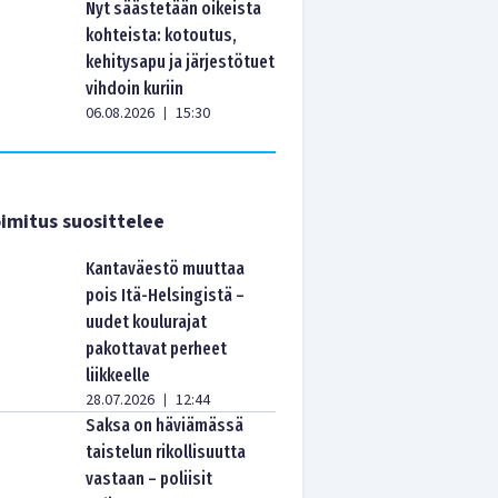
Nyt säästetään oikeista
kohteista: kotoutus,
kehitysapu ja järjestötuet
vihdoin kuriin
06.08.2026
15:30
|
imitus suosittelee
Kantaväestö muuttaa
pois Itä-Helsingistä –
uudet koulurajat
pakottavat perheet
liikkeelle
28.07.2026
12:44
|
Saksa on häviämässä
taistelun rikollisuutta
vastaan – poliisit