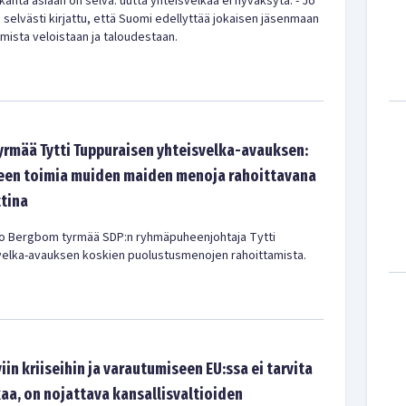
anta asiaan on selvä: uutta yhteisvelkaa ei hyväksytä. - Jo
 selvästi kirjattu, että Suomi edellyttää jokaisen jäsenmaan
mista veloistaan ja taloudestaan.
rmää Tytti Tuppuraisen yhteisvelka-avauksen:
lleen toimia muiden maiden menoja rahoittavana
tina
o Bergbom tyrmää SDP:n ryhmäpuheenjohtaja Tytti
velka-avauksen koskien puolustusmenojen rahoittamista.
iin kriiseihin ja varautumiseen EU:ssa ei tarvita
aa, on nojattava kansallisvaltioiden