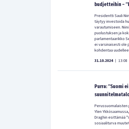
budjetteihin – 
Presidentti Sauli Ni
täytyy investoida h
varautumiseen. Niini
puolustuksen ja kok
parlamentaarikko S
ei varsinaisesti ole
kohdentaa uudellee
31.10.2024
13:08
|
Purra: ”Suomi ei
suunnitelmatal
Perussuomalaisten pu
Ylen Ykkösaamussa, e
Draghin esittämää "s
sosiaaliturva muutet