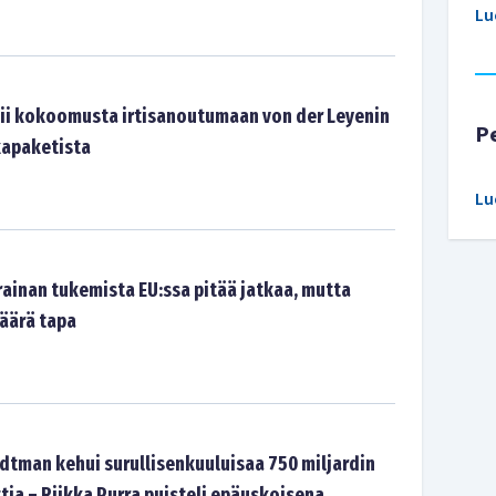
Lu
ii kokoomusta irtisanoutumaan von der Leyenin
P
kapaketista
Lu
rainan tukemista EU:ssa pitää jatkaa, mutta
väärä tapa
tman kehui surullisenkuuluisaa 750 miljardin
tia – Riikka Purra puisteli epäuskoisena