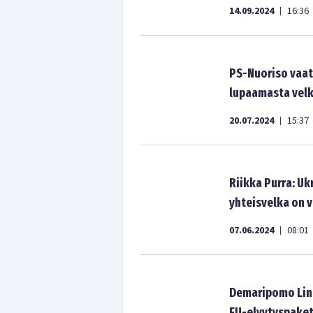
14.09.2024
16:36
|
PS-Nuoriso vaat
lupaamasta vel
20.07.2024
15:37
|
Riikka Purra: Uk
yhteisvelka on 
07.06.2024
08:01
|
Demaripomo Lind
EU-elvytyspaket