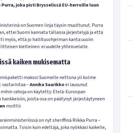
Purra, joka pisti Brysselissä EU-herroille luun
inisterinä on Suomen linja täysin muuttunut. Purra
n, ettei Suomi kannata tällaisia järjestelyjä ja että
ti myös, että jo hallitusohjelman kanta uusiin
tteisen kielteinen: ei uudelle yhteisvelalle.
lissä kaiken mukisematta
ymispaketti maksoi Suomelle nettona yli kolme
t vastarintaa –
Annika Saarikko
ei lausunut
, mihin rahoja on käytetty: Etelä-Euroopan
n hankkeisiin, joista osa on päätynyt järjestäytyneen
nen
moittii.
arainministeriössä on nyt sheriffinä Riikka Purra –
ioimatta. Toisin kuin edeltäjä, joka nyökkäsi kaikelle,