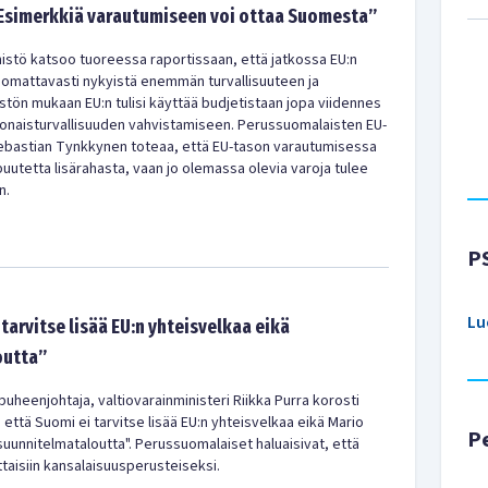
”Esimerkkiä varautumiseen voi ottaa Suomesta”
inistö katsoo tuoreessa raportissaan, että jatkossa EU:n
uomattavasti nykyistä enemmän turvallisuuteen ja
stön mukaan EU:n tulisi käyttää budjetistaan jopa viidennes
onaisturvallisuuden vahvistamiseen. Perussuomalaisten EU-
ebastian Tynkkynen toteaa, että EU-tason varautumisessa
 puutetta lisärahasta, vaan jo olemassa olevia varoja tulee
n.
P
Lu
 tarvitse lisää EU:n yhteisvelkaa eikä
outta”
heenjohtaja, valtiovarainministeri Riikka Purra korosti
ttä Suomi ei tarvitse lisää EU:n yhteisvelkaa eikä Mario
P
uunnitelmataloutta". Perussuomalaiset haluaisivat, että
taisiin kansalaisuusperusteiseksi.