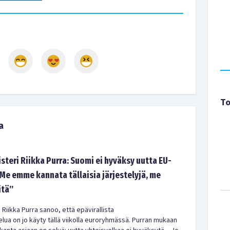
To
a
steri Riikka Purra: Suomi ei hyväksy uutta EU-
Me emme kannata tällaisia järjestelyjä, me
itä”
 Riikka Purra sanoo, että epävirallista
lua on jo käyty tällä viikolla euroryhmässä. Purran mukaan