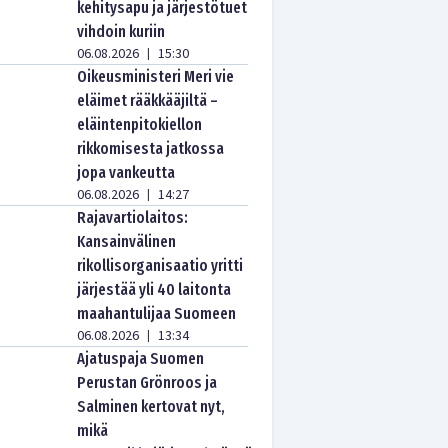
kehitysapu ja järjestötuet
vihdoin kuriin
06.08.2026
15:30
|
Oikeusministeri Meri vie
eläimet rääkkääjiltä –
eläintenpitokiellon
rikkomisesta jatkossa
jopa vankeutta
06.08.2026
14:27
|
Rajavartiolaitos:
Kansainvälinen
rikollisorganisaatio yritti
järjestää yli 40 laitonta
maahantulijaa Suomeen
06.08.2026
13:34
|
Ajatuspaja Suomen
Perustan Grönroos ja
Salminen kertovat nyt,
mikä