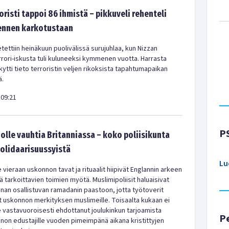
oristi tappoi 86 ihmistä – pikkuveli rehenteli
 ennen karkotustaan
tettiin heinäkuun puolivälissä surujuhlaa, kun Nizzan
rrori-iskusta tuli kuluneeksi kymmenen vuotta. Harrasta
ytti tieto terroristin veljen rikoksista tapahtumapaikan
ä.
09:21
P
olle vauhtia Britanniassa – koko poliisikunta
solidaarisuussyistä
Lu
 vieraan uskonnon tavat ja rituaalit hiipivät Englannin arkeen
 tarkoittavien toimien myötä. Muslimipoliisit haluaisivat
nan osallistuvan ramadanin paastoon, jotta työtoverit
 uskonnon merkityksen muslimeille. Toisaalta kukaan ei
le vastavuoroisesti ehdottanut joulukinkun tarjoamista
P
non edustajille vuoden pimeimpänä aikana kristittyjen