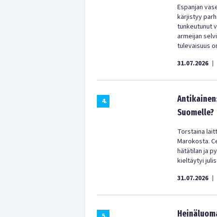
Espanjan vas
kärjistyy parh
tunkeutunut vä
armeijan selv
tulevaisuus on
31.07.2026
|
Antikainen
4
.
Suomelle?
Torstaina lai
Marokosta. Ceu
hätätilan ja p
kieltäytyi jul
31.07.2026
|
Heinäluoma
5
.