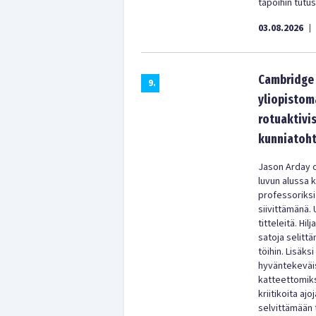
tapoihin tutu
03.08.2026
|
Cambridge 
9
.
yliopistom
rotuaktivis
kunniatoht
Jason Arday o
luvun alussa 
professoriksi
siivittämänä. 
titteleitä. Hi
satoja selitt
töihin. Lisäks
hyväntekeväisy
katteettomiks
kriitikoita aj
selvittämään 