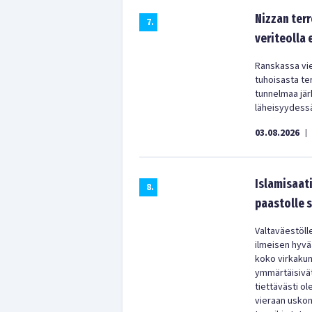
Nizzan terr
7
.
veriteolla
Ranskassa vie
tuhoisasta te
tunnelmaa järk
läheisyydess
03.08.2026
|
Islamisaati
8
.
paastolle 
Valtaväestölle
ilmeisen hyvää
koko virkakun
ymmärtäisivät
tiettävästi o
vieraan uskon