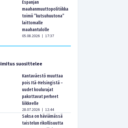
Espanjan
maahanmuuttopolitiikka
toimii ”kutsuhuutona”
laittomalle
maahantulolle
05.08.2026
17:37
|
imitus suosittelee
Kantaväestö muuttaa
pois Itä-Helsingistä –
uudet koulurajat
pakottavat perheet
liikkeelle
28.07.2026
12:44
|
Saksa on häviämässä
taistelun rikollisuutta