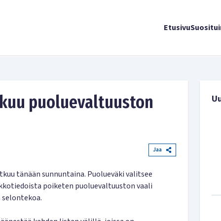
Etusivu
Suositu
tkuu puoluevaltuuston
U
Jaa
kuu tänään sunnuntaina. Puolueväki valitsee
kkotiedoista poiketen puoluevaltuuston vaali
 selontekoa.