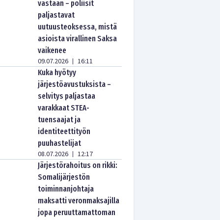
vastaan – poliisit
paljastavat
uutuusteoksessa, mistä
asioista virallinen Saksa
vaikenee
09.07.2026
16:11
|
Kuka hyötyy
järjestöavustuksista –
selvitys paljastaa
varakkaat STEA-
tuensaajat ja
identiteettityön
puuhastelijat
08.07.2026
12:17
|
Järjestörahoitus on rikki:
Somalijärjestön
toiminnanjohtaja
maksatti veronmaksajilla
jopa peruuttamattoman