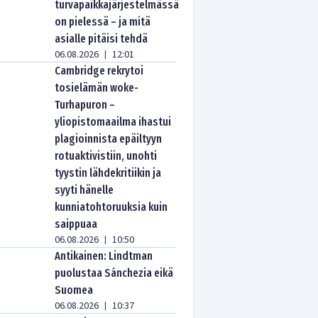
turvapaikkajärjestelmässä
on pielessä – ja mitä
asialle pitäisi tehdä
06.08.2026
12:01
|
Cambridge rekrytoi
tosielämän woke-
Turhapuron –
yliopistomaailma ihastui
plagioinnista epäiltyyn
rotuaktivistiin, unohti
tyystin lähdekritiikin ja
syyti hänelle
kunniatohtoruuksia kuin
saippuaa
06.08.2026
10:50
|
Antikainen: Lindtman
puolustaa Sánchezia eikä
Suomea
06.08.2026
10:37
|