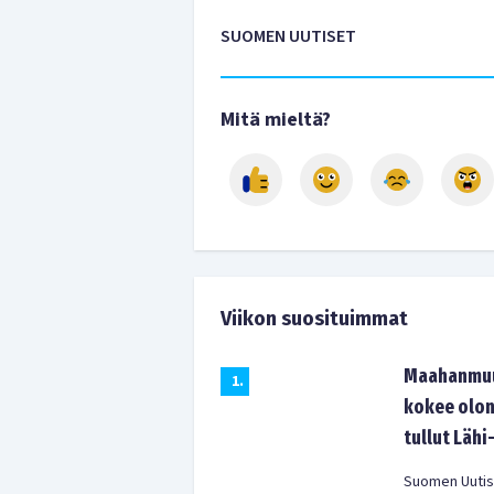
SUOMEN UUTISET
Mitä mieltä?
Viikon suosituimmat
Maahanmuut
1
.
kokee olon
tullut Lähi
Suomen Uutist