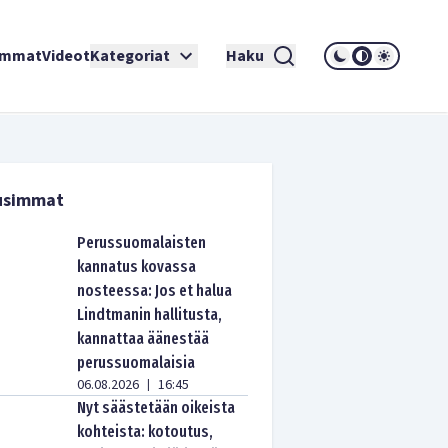
immat
Videot
Kategoriat
Haku
usimmat
Perussuomalaisten
kannatus kovassa
nosteessa: Jos et halua
Lindtmanin hallitusta,
kannattaa äänestää
perussuomalaisia
06.08.2026
16:45
|
Nyt säästetään oikeista
kohteista: kotoutus,