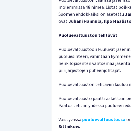
Puoluevaltuuston vaalissa jäsenistö 
molemmissa 48 nimeä. Listat poikkea
Suomen ehdokkaiksi on asetettu
Jan
ovat
Juhani Hannula, Ilpo Haalist
Puoluevaltuuston tehtävät
Puoluevaltuustoon kuuluvat jäsenin
puoluesihteeri, vähintään kymmene
henkilöjäsenten valitsemaa jäsentä 
piirijärjestöjen puheenjohtajat.
Puoluevaltuuston tehtäviin kuuluu 
Puoluevaltuusto päätti äskettäin p
Päätös tehtiin yhdessä puolueen ed
Väistyvässä
puoluevaltuustossa
on
Sittnikow.