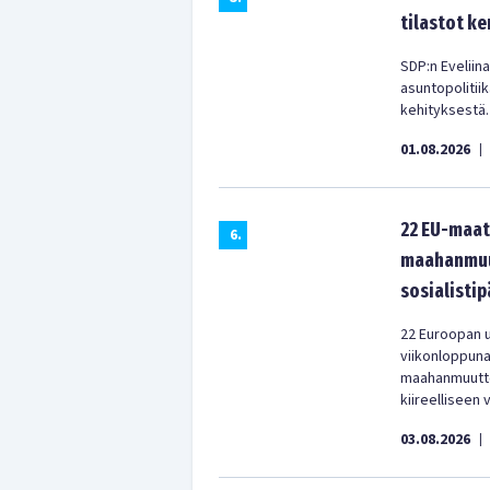
tilastot ke
SDP:n Eveliina
asuntopolitii
kehityksestä.
01.08.2026
|
22 EU-maat
6
.
maahanmuut
sosialistip
22 Euroopan u
viikonloppun
maahanmuuttop
kiireelliseen 
03.08.2026
|