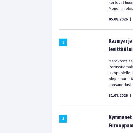
kertovat huu
Monen mielest
05.08.2026
|
Razmyar ja 
2
.
levittää la
Marokosta saa
Perussuomala
ulkopuolelle,
olojen parant
kansanedustaj
31.07.2026
|
Kymmenet t
3
.
Eurooppaan