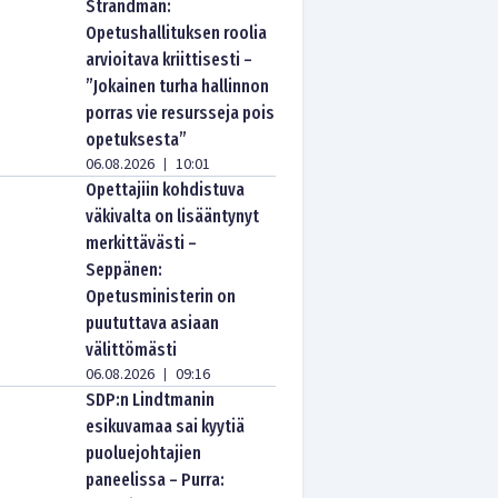
Strandman:
Opetushallituksen roolia
arvioitava kriittisesti –
”Jokainen turha hallinnon
porras vie resursseja pois
opetuksesta”
06.08.2026
10:01
|
Opettajiin kohdistuva
väkivalta on lisääntynyt
merkittävästi –
Seppänen:
Opetusministerin on
puututtava asiaan
välittömästi
06.08.2026
09:16
|
SDP:n Lindtmanin
esikuvamaa sai kyytiä
puoluejohtajien
paneelissa – Purra: