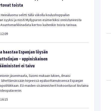
rtovat toista
 Heinäluoma selitti tällä viikolla koulushoppailun
kan syyksi ja nosti Myllypuron esimerkiksi onnistuneesta
 Asuntomarkkinadata kertoo kuitenkin toista tarinaa.
12:09
a haastaa Espanjan löysän
tolinjan – uppiniskainen
ääministeri ei taivu
nionin jäsenmaata, Suomi mukaan lukien, ilmaisi
a lähettämässään kirjeessä epäluottamuksensa Espanjan
olitiikkaan. EU-maiden sisäministerit kokoontuvat tiistaina
videopalaveriin.
16:15