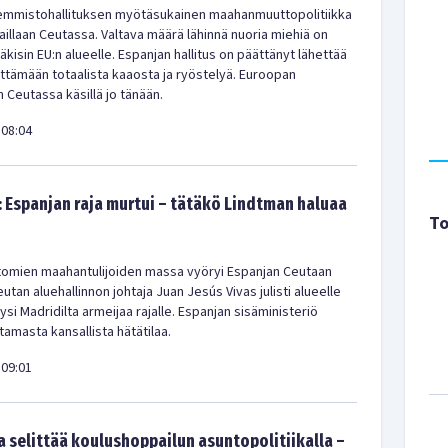
emmistohallituksen myötäsukainen maahanmuuttopolitiikka
aillaan Ceutassa. Valtava määrä lähinnä nuoria miehiä on
kisin EU:n alueelle. Espanjan hallitus on päättänyt lähettää
ittämään totaalista kaaosta ja ryöstelyä. Euroopan
 Ceutassa käsillä jo tänään.
08:04
: Espanjan raja murtui – tätäkö Lindtman haluaa
To
ttomien maahantulijoiden massa vyöryi Espanjan Ceutaan
tan aluehallinnon johtaja Juan Jesús Vivas julisti alueelle
yysi Madridilta armeijaa rajalle. Espanjan sisäministeriö
istamasta kansallista hätätilaa.
09:01
 selittää koulushoppailun asuntopolitiikalla –