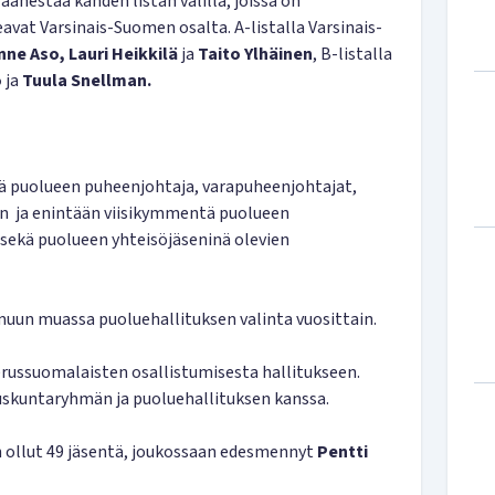
äänestää kahden listan välillä, joissa on
vat Varsinais-Suomen osalta. A-listalla Varsinais-
ne Aso, Lauri Heikkilä
ja
Taito Ylhäinen
, B-listalla
o
ja
Tuula Snellman.
ä puolueen puheenjohtaja, varapuheenjohtajat,
n ja enintään viisikymmentä puolueen
sekä puolueen yhteisöjäseninä olevien
muun muassa puoluehallituksen valinta vuosittain.
erussuomalaisten osallistumisesta hallitukseen.
uskuntaryhmän ja puoluehallituksen kanssa.
 ollut 49 jäsentä, joukossaan edesmennyt
Pentti