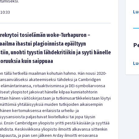
stumiseksi.
Lu
10:33
rekrytoi tosielämän woke-Turhapuron –
aailma ihastui plagioinnista epäiltyyn
P
tiin, unohti tyystin lähdekritiikin ja syyti hänelle
oruuksia kuin saippuaa
Lu
n tällä hetkellä maailman kohutuin hahmo. Hän nousi 2020-
kansainväliseksi akateemiseksi tähdeksi ja Cambridgen
 elämäntarinansa, rotuaktivisminsa ja DEI-symboliarvonsa
Useat yliopistot jakoivat hänelle kilpaa kunniatohtorin
ljattain hänen väitöskirjastaan ja tutkimusartikkeleistaan löytyi
ämättömiä yhtäläisyyksiä muiden tutkijoiden aikaisempiin
i hänen kertomuksensa erilaisista urheilu- ja
ysansioista paljastuivat liioitelluiksi tai jopa täysin
i. Ensin Cambridgen yliopisto yritti pestä käsiään ja syyttää
ojahdista. Keskiviikkona yliopisto ilmoitti alkavansa sittenkin
tapausta, ja pian sen jälkeen Arday ilmoitti eroavansa