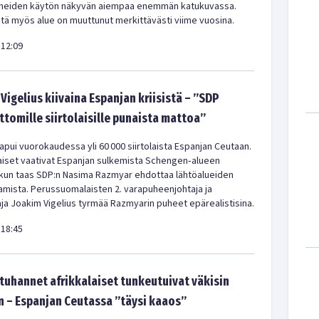
meiden käytön näkyvän aiempaa enemmän katukuvassa.
ä myös alue on muuttunut merkittävästi viime vuosina.
12:09
Vigelius kiivaina Espanjan kriisistä – ”SDP
ittomille siirtolaisille punaista mattoa”
pui vuorokaudessa yli 60 000 siirtolaista Espanjan Ceutaan.
iset vaativat Espanjan sulkemista Schengen‑alueen
 kun taas SDP:n Nasima Razmyar ehdottaa lähtöalueiden
amista. Perussuomalaisten 2. varapuheenjohtaja ja
a Joakim Vigelius tyrmää Razmyarin puheet epärealistisina.
18:45
uhannet afrikkalaiset tunkeutuivat väkisin
 – Espanjan Ceutassa ”täysi kaaos”