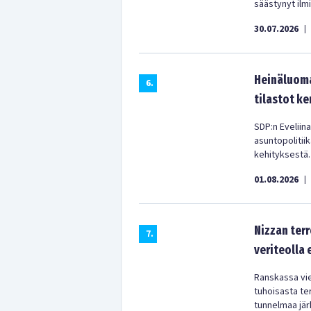
säästynyt ilm
30.07.2026
|
Heinäluoma
6
.
tilastot ke
SDP:n Eveliina
asuntopolitii
kehityksestä.
01.08.2026
|
Nizzan terr
7
.
veriteolla
Ranskassa vie
tuhoisasta te
tunnelmaa järk