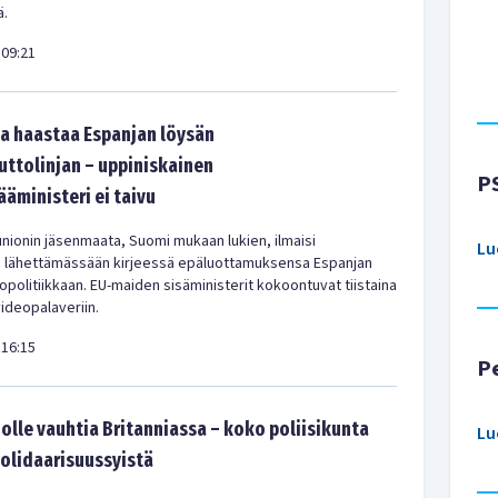
ä.
09:21
a haastaa Espanjan löysän
tolinjan – uppiniskainen
P
ääministeri ei taivu
nionin jäsenmaata, Suomi mukaan lukien, ilmaisi
Lu
a lähettämässään kirjeessä epäluottamuksensa Espanjan
olitiikkaan. EU-maiden sisäministerit kokoontuvat tiistaina
videopalaveriin.
16:15
P
olle vauhtia Britanniassa – koko poliisikunta
Lu
solidaarisuussyistä