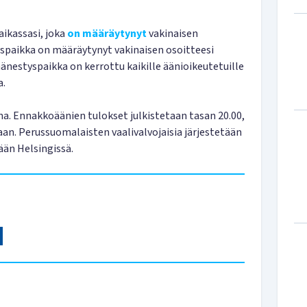
ikassasi, joka
on määräytynyt
vakinaisen
yspaikka on määräytynyt vakinaisen osoitteesi
 äänestyspaikka on kerrottu kaikille äänioikeutetuille
a.
na. Ennakkoäänien tulokset julkistetaan tasan 20.00,
aan. Perussuomalaisten vaalivalvojaisia järjestetään
än Helsingissä.