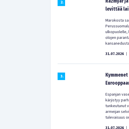
Razmyar ja 
2
.
levittää la
Marokosta saa
Perussuomala
ulkopuolelle,
olojen parant
kansanedustaj
31.07.2026
|
Kymmenet t
3
.
Eurooppaan
Espanjan vas
kärjistyy parh
tunkeutunut vä
armeijan selv
tulevaisuus on
31.07.2026
|