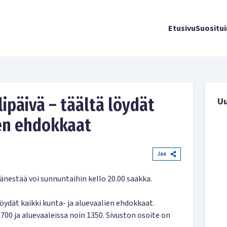
Etusivu
Suositu
ipäivä – täältä löydät
U
en ehdokkaat
Jaa
Äänestää voi sunnuntaihin kello 20.00 saakka.
ydät kaikki kunta- ja aluevaalien ehdokkaat.
00 ja aluevaaleissa noin 1350. Sivuston osoite on