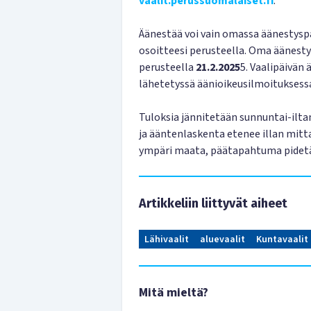
vaalit.perussuomalaiset.fi
.
Äänestää voi vain omassa äänestyspa
osoitteesi perusteella. Oma äänest
perusteella
21.2.2025
5
. Vaalipäivän
lähetetyssä äänioikeusilmoituksess
Tuloksia jännitetään sunnuntai-ilta
ja ääntenlaskenta etenee illan mitt
ympäri maata, päätapahtuma pidetä
Artikkeliin liittyvät aiheet
Lähivaalit
aluevaalit
Kuntavaalit
Mitä mieltä?