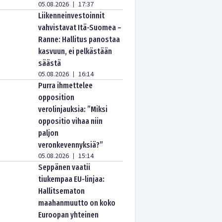
05.08.2026
17:37
|
Liikenneinvestoinnit
vahvistavat Itä-Suomea –
Ranne: Hallitus panostaa
kasvuun, ei pelkästään
säästä
05.08.2026
16:14
|
Purra ihmettelee
opposition
verolinjauksia: ”Miksi
oppositio vihaa niin
paljon
veronkevennyksiä?”
05.08.2026
15:14
|
Seppänen vaatii
tiukempaa EU-linjaa:
Hallitsematon
maahanmuutto on koko
Euroopan yhteinen