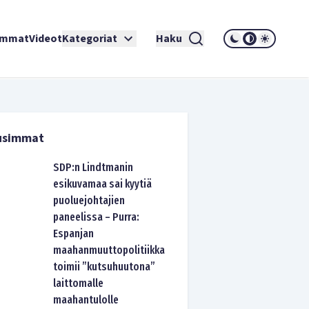
immat
Videot
Kategoriat
Haku
usimmat
SDP:n Lindtmanin
esikuvamaa sai kyytiä
puoluejohtajien
paneelissa – Purra:
Espanjan
maahanmuuttopolitiikka
toimii ”kutsuhuutona”
laittomalle
maahantulolle