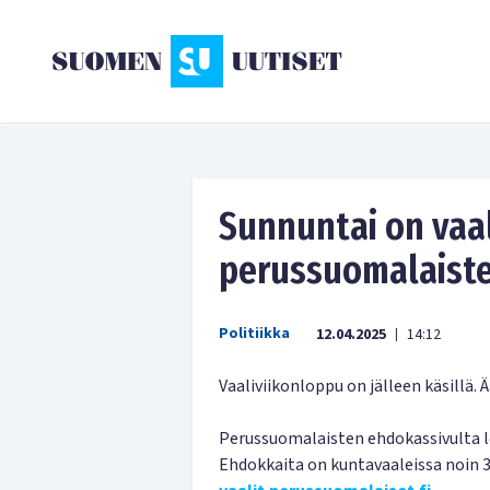
Sunnuntai on vaal
perussuomalaist
Politiikka
12.04.2025
14:12
|
Vaaliviikonloppu on jälleen käsillä. 
Perussuomalaisten ehdokassivulta lö
Ehdokkaita on kuntavaaleissa noin 37