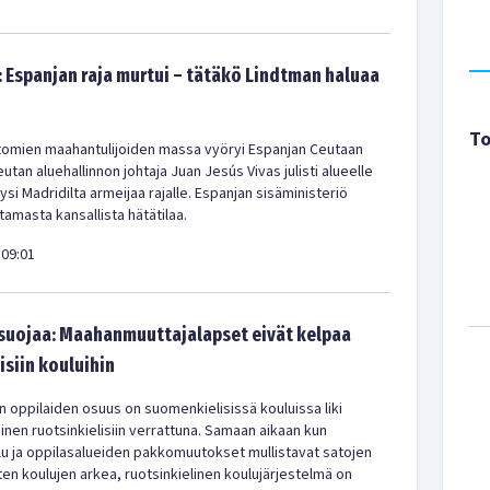
: Espanjan raja murtui – tätäkö Lindtman haluaa
To
ttomien maahantulijoiden massa vyöryi Espanjan Ceutaan
tan aluehallinnon johtaja Juan Jesús Vivas julisti alueelle
yysi Madridilta armeijaa rajalle. Espanjan sisäministeriö
istamasta kansallista hätätilaa.
09:01
 suojaa: Maahanmuuttajalapset eivät kelpaa
isiin kouluihin
en oppilaiden osuus on suomenkielisissä kouluissa liki
en ruotsinkielisiin verrattuna. Samaan aikaan kun
u ja oppilasalueiden pakkomuutokset mullistavat satojen
en koulujen arkea, ruotsinkielinen koulujärjestelmä on