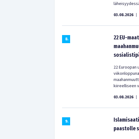
läheisyydess
03.08.2026
|
22 EU-maat
8
.
maahanmuut
sosialistip
22 Euroopan u
viikonloppun
maahanmuuttop
kiireelliseen 
03.08.2026
|
Islamisaati
9
.
paastolle 