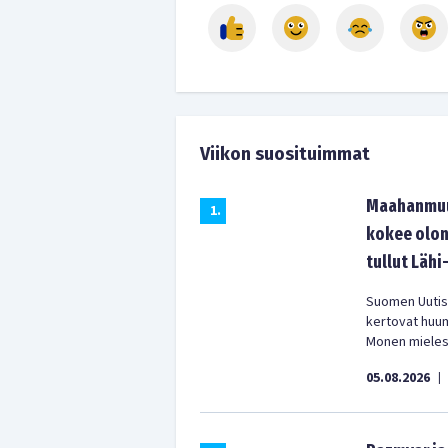
Viikon suosituimmat
Maahanmuut
1
.
kokee olon
tullut Lähi
Suomen Uutist
kertovat huu
Monen mielest
05.08.2026
|