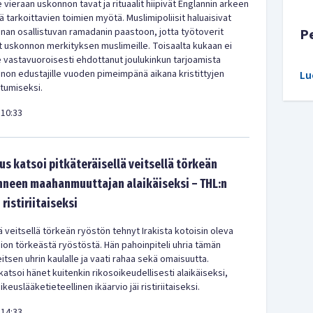
 vieraan uskonnon tavat ja rituaalit hiipivät Englannin arkeen
 tarkoittavien toimien myötä. Muslimipoliisit haluaisivat
nan osallistuvan ramadanin paastoon, jotta työtoverit
P
 uskonnon merkityksen muslimeille. Toisaalta kukaan ei
le vastavuoroisesti ehdottanut joulukinkun tarjoamista
non edustajille vuoden pimeimpänä aikana kristittyjen
Lu
stumiseksi.
10:33
s katsoi pitkäteräisellä veitsellä törkeän
hneen maahanmuuttajan alaikäiseksi – THL:n
 ristiriitaiseksi
ä veitsellä törkeän ryöstön tehnyt Irakista kotoisin oleva
ion törkeästä ryöstöstä. Hän pahoinpiteli uhria tämän
itsen uhrin kaulalle ja vaati rahaa sekä omaisuutta.
atsoi hänet kuitenkin rikosoikeudellisesti alaikäiseksi,
keuslääketieteellinen ikäarvio jäi ristiriitaiseksi.
14:33