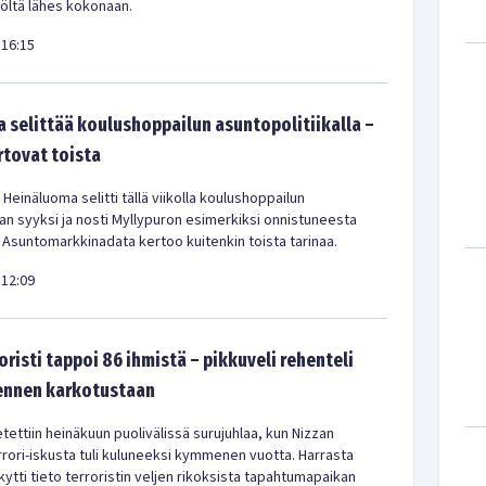
iöltä lähes kokonaan.
16:15
 selittää koulushoppailun asuntopolitiikalla –
rtovat toista
 Heinäluoma selitti tällä viikolla koulushoppailun
kan syyksi ja nosti Myllypuron esimerkiksi onnistuneesta
 Asuntomarkkinadata kertoo kuitenkin toista tarinaa.
12:09
oristi tappoi 86 ihmistä – pikkuveli rehenteli
 ennen karkotustaan
tettiin heinäkuun puolivälissä surujuhlaa, kun Nizzan
rrori-iskusta tuli kuluneeksi kymmenen vuotta. Harrasta
ytti tieto terroristin veljen rikoksista tapahtumapaikan