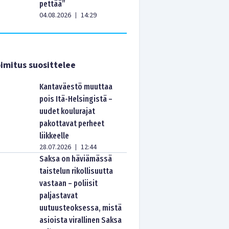
pettää”
04.08.2026
14:29
|
imitus suosittelee
Kantaväestö muuttaa
pois Itä-Helsingistä –
uudet koulurajat
pakottavat perheet
liikkeelle
28.07.2026
12:44
|
Saksa on häviämässä
taistelun rikollisuutta
vastaan – poliisit
paljastavat
uutuusteoksessa, mistä
asioista virallinen Saksa