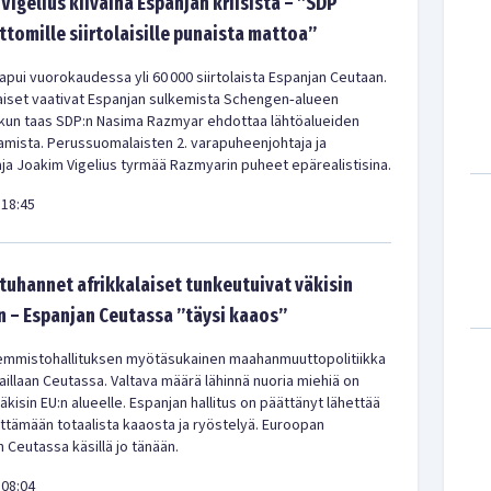
Vigelius kiivaina Espanjan kriisistä – ”SDP
ittomille siirtolaisille punaista mattoa”
pui vuorokaudessa yli 60 000 siirtolaista Espanjan Ceutaan.
iset vaativat Espanjan sulkemista Schengen‑alueen
 kun taas SDP:n Nasima Razmyar ehdottaa lähtöalueiden
amista. Perussuomalaisten 2. varapuheenjohtaja ja
a Joakim Vigelius tyrmää Razmyarin puheet epärealistisina.
18:45
uhannet afrikkalaiset tunkeutuivat väkisin
 – Espanjan Ceutassa ”täysi kaaos”
emmistohallituksen myötäsukainen maahanmuuttopolitiikka
aillaan Ceutassa. Valtava määrä lähinnä nuoria miehiä on
kisin EU:n alueelle. Espanjan hallitus on päättänyt lähettää
ittämään totaalista kaaosta ja ryöstelyä. Euroopan
 Ceutassa käsillä jo tänään.
08:04