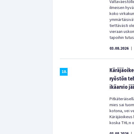
Valtaväestölle
ilmeisen hyvää
koko virkakun
ymmärtäisivät
tiettävästi o
vieraan uskon
tapoihin tutu
03.08.2026
|
Käräjäoikeu
10
.
ryöstön te
ikäarvio jäi
Pitkäteräisell
mies sai tuom
kotona, vei ve
Käräjäoikeus k
koska THL:n oi
03.08.2026
|