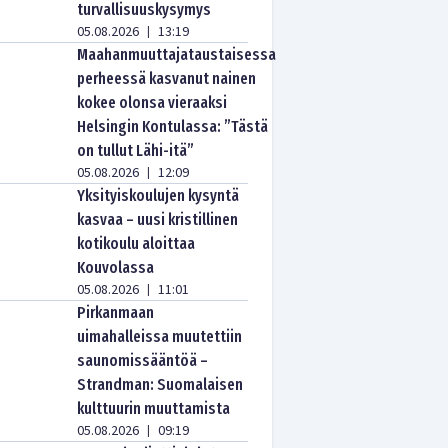
turvallisuuskysymys
05.08.2026
13:19
|
Maahanmuuttajataustaisessa
perheessä kasvanut nainen
kokee olonsa vieraaksi
Helsingin Kontulassa: ”Tästä
on tullut Lähi-itä”
05.08.2026
12:09
|
Yksityiskoulujen kysyntä
kasvaa – uusi kristillinen
kotikoulu aloittaa
Kouvolassa
05.08.2026
11:01
|
Pirkanmaan
uimahalleissa muutettiin
saunomissääntöä –
Strandman: Suomalaisen
kulttuurin muuttamista
05.08.2026
09:19
|