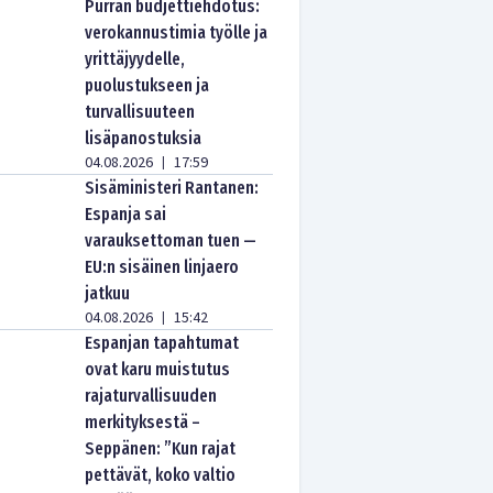
Purran budjettiehdotus:
verokannustimia työlle ja
yrittäjyydelle,
puolustukseen ja
turvallisuuteen
lisäpanostuksia
04.08.2026
17:59
|
Sisäministeri Rantanen:
Espanja sai
varauksettoman tuen —
EU:n sisäinen linjaero
jatkuu
04.08.2026
15:42
|
Espanjan tapahtumat
ovat karu muistutus
rajaturvallisuuden
merkityksestä –
Seppänen: ”Kun rajat
pettävät, koko valtio