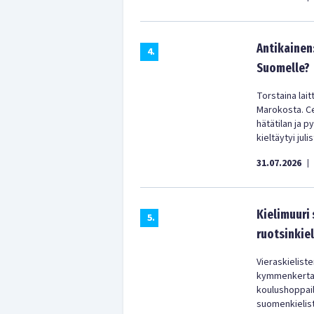
Antikainen
4
.
Suomelle?
Torstaina lai
Marokosta. Ceu
hätätilan ja p
kieltäytyi jul
31.07.2026
|
Kielimuuri
5
.
ruotsinkiel
Vieraskielist
kymmenkertain
koulushoppail
suomenkielist