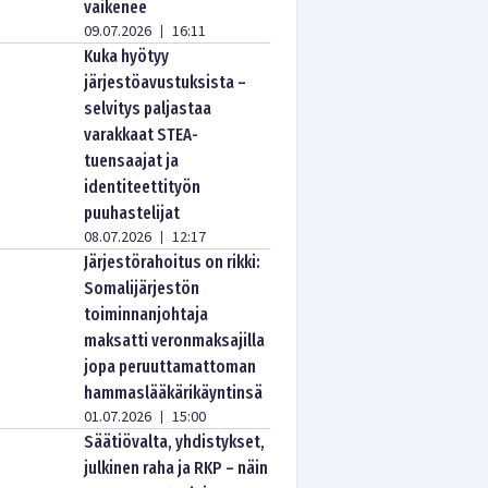
vaikenee
09.07.2026
16:11
|
Kuka hyötyy
järjestöavustuksista –
selvitys paljastaa
varakkaat STEA-
tuensaajat ja
identiteettityön
puuhastelijat
08.07.2026
12:17
|
Järjestörahoitus on rikki:
Somalijärjestön
toiminnanjohtaja
maksatti veronmaksajilla
jopa peruuttamattoman
hammaslääkärikäyntinsä
01.07.2026
15:00
|
Säätiövalta, yhdistykset,
julkinen raha ja RKP – näin