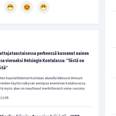
tajataustaisessa perheessä kasvanut nainen
sa vieraaksi Helsingin Kontulassa: ”Tästä on
-itä”
en haastattelemat Kontulan alueella liikkuvat ihmiset
meiden käytön näkyvän aiempaa enemmän katukuvassa.
ä myös alue on muuttunut merkittävästi viime vuosina.
12:09