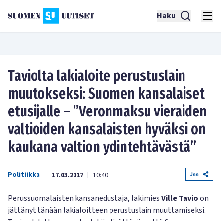
Haku
Taviolta lakialoite perustuslain
muutokseksi: Suomen kansalaiset
etusijalle – ”Veronmaksu vieraiden
valtioiden kansalaisten hyväksi on
kaukana valtion ydintehtävästä”
Politiikka
Jaa
17.03.2017
10:40
|
Perussuomalaisten kansanedustaja, lakimies
Ville Tavio
on
jättänyt tänään lakialoitteen perustuslain muuttamiseksi.