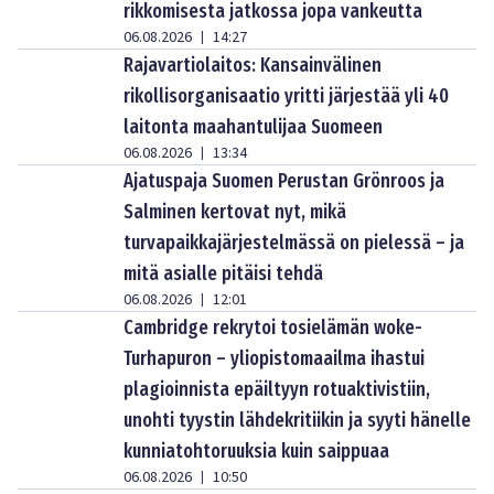
rikkomisesta jatkossa jopa vankeutta
06.08.2026
14:27
|
Rajavartiolaitos: Kansainvälinen
rikollisorganisaatio yritti järjestää yli 40
laitonta maahantulijaa Suomeen
06.08.2026
13:34
|
Ajatuspaja Suomen Perustan Grönroos ja
Salminen kertovat nyt, mikä
turvapaikkajärjestelmässä on pielessä – ja
mitä asialle pitäisi tehdä
06.08.2026
12:01
|
Cambridge rekrytoi tosielämän woke-
Turhapuron – yliopistomaailma ihastui
plagioinnista epäiltyyn rotuaktivistiin,
unohti tyystin lähdekritiikin ja syyti hänelle
kunniatohtoruuksia kuin saippuaa
06.08.2026
10:50
|