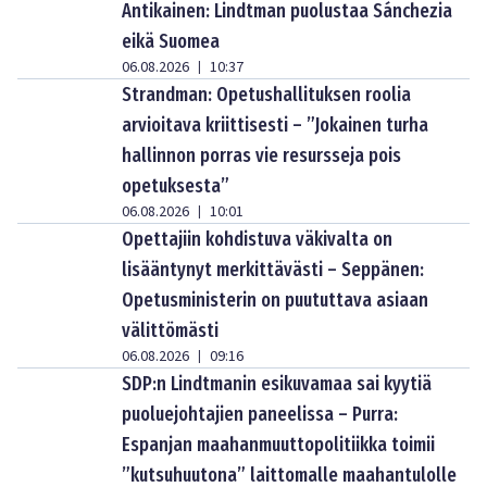
Antikainen: Lindtman puolustaa Sánchezia
eikä Suomea
06.08.2026
10:37
|
Strandman: Opetushallituksen roolia
arvioitava kriittisesti – ”Jokainen turha
hallinnon porras vie resursseja pois
opetuksesta”
06.08.2026
10:01
|
Opettajiin kohdistuva väkivalta on
lisääntynyt merkittävästi – Seppänen:
Opetusministerin on puututtava asiaan
välittömästi
06.08.2026
09:16
|
SDP:n Lindtmanin esikuvamaa sai kyytiä
puoluejohtajien paneelissa – Purra:
Espanjan maahanmuuttopolitiikka toimii
”kutsuhuutona” laittomalle maahantulolle