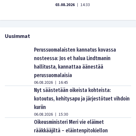
03.08.2026
14:33
|
Uusimmat
Perussuomalaisten kannatus kovassa
nosteessa: Jos et halua Lindtmanin
hallitusta, kannattaa äänestää
perussuomalaisia
06.08.2026
16:45
|
Nyt säästetään oikeista kohteista:
kotoutus, kehitysapu ja järjestötuet vihdoin
kuriin
06.08.2026
15:30
|
Oikeusministeri Meri vie eläimet
rääkkääjiltä – eläintenpitokiellon