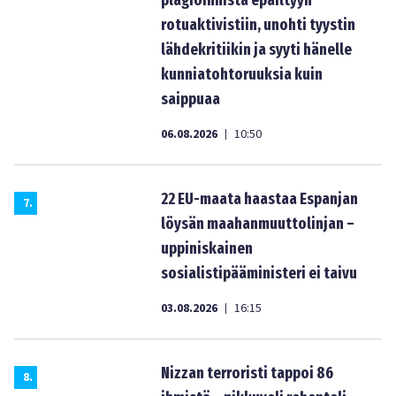
plagioinnista epäiltyyn
rotuaktivistiin, unohti tyystin
lähdekritiikin ja syyti hänelle
kunniatohtoruuksia kuin
saippuaa
06.08.2026
10:50
|
22 EU-maata haastaa Espanjan
7
.
löysän maahanmuuttolinjan –
uppiniskainen
sosialistipääministeri ei taivu
03.08.2026
16:15
|
Nizzan terroristi tappoi 86
8
.