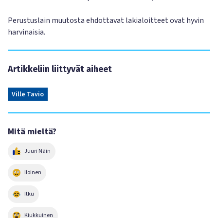
Perustuslain muutosta ehdottavat lakialoitteet ovat hyvin
harvinaisia.
Artikkeliin liittyvät aiheet
Ville Tavio
Mitä mieltä?
Juuri Näin
Iloinen
Itku
Kiukkuinen