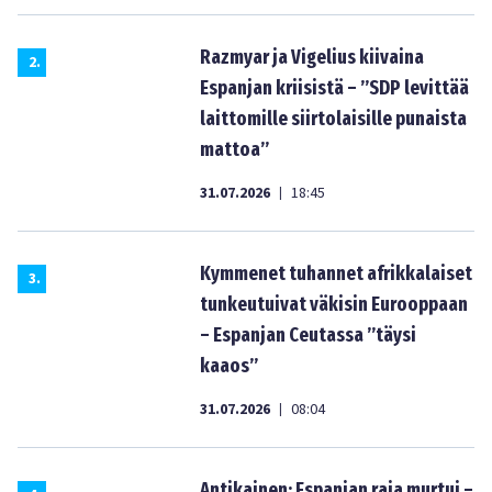
Razmyar ja Vigelius kiivaina
2
.
Espanjan kriisistä – ”SDP levittää
laittomille siirtolaisille punaista
mattoa”
31.07.2026
18:45
|
Kymmenet tuhannet afrikkalaiset
3
.
tunkeutuivat väkisin Eurooppaan
– Espanjan Ceutassa ”täysi
kaaos”
31.07.2026
08:04
|
Antikainen: Espanjan raja murtui –