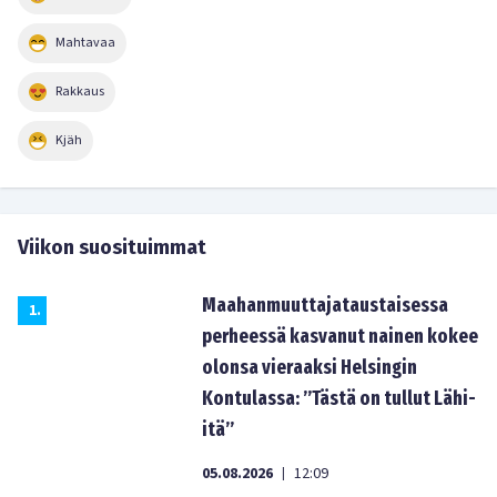
Mahtavaa
Rakkaus
Kjäh
Viikon suosituimmat
Maahanmuuttajataustaisessa
1
.
perheessä kasvanut nainen kokee
olonsa vieraaksi Helsingin
Kontulassa: ”Tästä on tullut Lähi-
itä”
05.08.2026
12:09
|