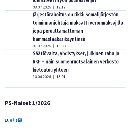
identiteettityön puuhastelijat
08.07.2026
12:17
|
Järjestörahoitus on rikki: Somalijärjestön
toiminnanjohtaja maksatti veronmaksajilla
jopa peruuttamattoman
hammaslääkärikäyntinsä
01.07.2026
15:00
|
Säätiövalta, yhdistykset, julkinen raha ja
RKP – näin suomenruotsalainen verkosto
kietoutuu yhteen
10.04.2026
15:01
|
PS-Naiset 1/2026
Lue lisää