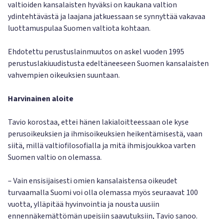
valtioiden kansalaisten hyväksi on kaukana valtion
ydintehtävästä ja laajana jatkuessaan se synnyttää vakavaa
luottamuspulaa Suomen valtiota kohtaan.
Ehdotettu perustuslainmuutos on askel vuoden 1995
perustuslakiuudistusta edeltäneeseen Suomen kansalaisten
vahvempien oikeuksien suuntaan.
Harvinainen aloite
Tavio korostaa, ettei hänen lakialoitteessaan ole kyse
perusoikeuksien ja ihmisoikeuksien heikentämisestä, vaan
siitä, millä valtiofilosofialla ja mitä ihmisjoukkoa varten
Suomen valtio on olemassa.
– Vain ensisijaisesti omien kansalaistensa oikeudet
turvaamalla Suomi voi olla olemassa myös seuraavat 100
vuotta, ylläpitää hyvinvointia ja nousta uusiin
ennennäkemättömän upeisiin saavutuksiin, Tavio sanoo.