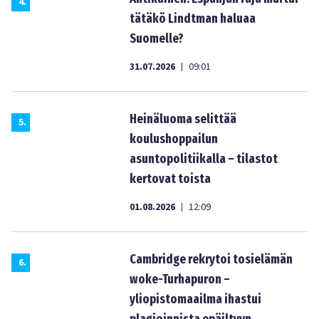
4
.
tätäkö Lindtman haluaa
Suomelle?
31.07.2026
09:01
|
Heinäluoma selittää
5
.
koulushoppailun
asuntopolitiikalla – tilastot
kertovat toista
01.08.2026
12:09
|
Cambridge rekrytoi tosielämän
6
.
woke-Turhapuron –
yliopistomaailma ihastui