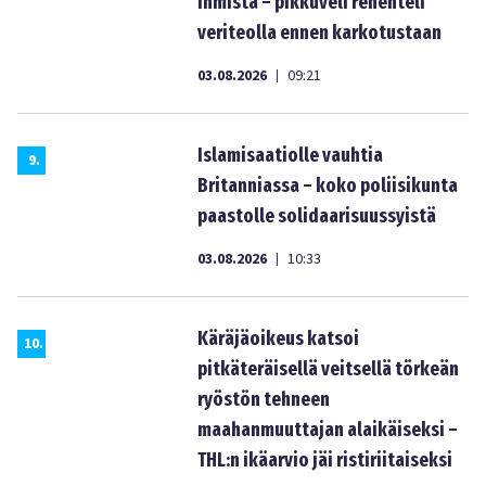
ihmistä – pikkuveli rehenteli
veriteolla ennen karkotustaan
03.08.2026
09:21
|
Islamisaatiolle vauhtia
9
.
Britanniassa – koko poliisikunta
paastolle solidaarisuussyistä
03.08.2026
10:33
|
Käräjäoikeus katsoi
10
.
pitkäteräisellä veitsellä törkeän
ryöstön tehneen
maahanmuuttajan alaikäiseksi –
THL:n ikäarvio jäi ristiriitaiseksi