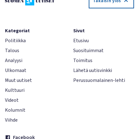
Takaisin ylös
Kategoriat
Sivut
Politiikka
Etusivu
Talous
Suosituimmat
Analyysi
Toimitus
Ulkomaat
Lähetä uutisvinkki
Muut uutiset
Perussuomalainen-lehti
Kulttuuri
Videot
Kolumnit
Viihde
Facebook