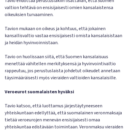
Tavio ehdottaa perustuslakiin lisättävän, että Suomen
valtion tehtävä on ensisijaisesti omien kansalaistensa
oikeuksien turvaaminen.
Tavion mukaan on oikeus ja kohtuus, että jokainen
kansallisvaltio vastaa ensisijaisesti omista kansalaisistaan
ja heidän hyvinvoinnistaan.
Tavio on huolissaan siitä, että Suomen kansalaisuus
menettää vähitellen merkityksensä ja hyvinvointivaltio
rappeutuu, jos perustuslaista johdetut oikeudet annetaan
täysimääräisesti myös vieraiden valtioiden kansalaisille.
Veroeurot suomalaisten hyväksi
Tavio katsoo, että luottamus järjestäytyneeseen
yhteiskuntaan edellyttää, että suomalainen veronmaksaja
tietää veroeurojen menevän ensisijaisesti omaa
yhteiskuntaa edistävään toimintaan. Veronmaksu vieraiden