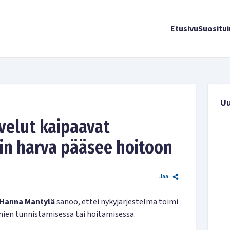
Etusivu
Suositu
U
velut kaipaavat
ain harva pääsee hoitoon
Jaa
Hanna Mantylä
sanoo, ettei nykyjärjestelmä toimi
mien tunnistamisessa tai hoitamisessa.