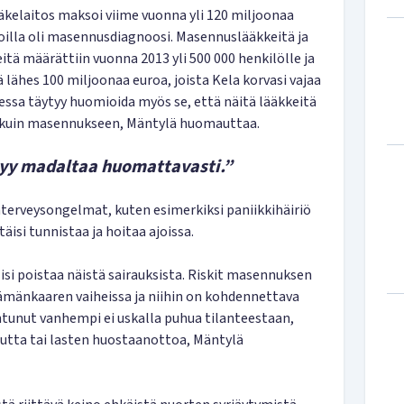
äkelaitos maksoi viime vuonna yli 120 miljoonaa
joilla oli masennusdiagnoosi. Masennuslääkkeitä ja
tä määrättiin vuonna 2013 yli 500 000 henkilölle ja
lähes 100 miljoonaa euroa, joista Kela korvasi vajaa
essa täytyy huomioida myös se, että näitä lääkkeitä
 kuin masennukseen, Mäntylä huomauttaa.
tyy madaltaa huomattavasti.”
nterveysongelmat, kuten esimerkiksi paniikkihäiriö
täisi tunnistaa ja hoitaa ajoissa.
isi poistaa näistä sairauksista. Riskit masennuksen
ämänkaaren vaiheissa ja niihin on kohdennettava
ntunut vanhempi ei uskalla puhua tilanteestaan,
uutta tai lasten huostaanottoa, Mäntylä