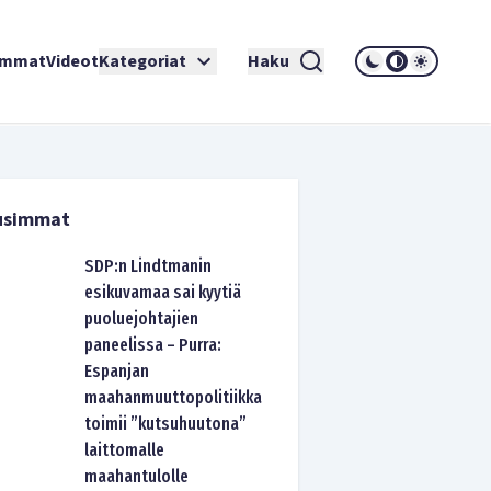
immat
Videot
Kategoriat
Haku
usimmat
SDP:n Lindtmanin
esikuvamaa sai kyytiä
puoluejohtajien
paneelissa – Purra:
Espanjan
maahanmuuttopolitiikka
toimii ”kutsuhuutona”
laittomalle
maahantulolle