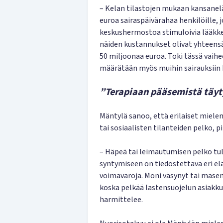
– Kelan tilastojen mukaan kansanel
euroa sairaspäivärahaa henkilöille, 
keskushermostoa stimuloivia lääkkei
näiden kustannukset olivat yhteensä 
50 miljoonaa euroa. Toki tässä vaihe
määrätään myös muihin sairauksiin
”Terapiaan pääsemistä täy
Mäntylä sanoo, että erilaiset miele
tai sosiaalisten tilanteiden pelko, pi
– Häpeä tai leimautumisen pelko tul
syntymiseen on tiedostettava eri el
voimavaroja. Moni väsynyt tai mase
koska pelkää lastensuojelun asiakk
harmittelee.