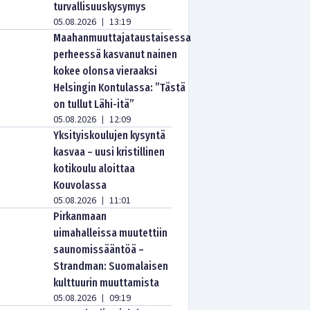
turvallisuuskysymys
05.08.2026
13:19
|
Maahanmuuttajataustaisessa
perheessä kasvanut nainen
kokee olonsa vieraaksi
Helsingin Kontulassa: ”Tästä
on tullut Lähi-itä”
05.08.2026
12:09
|
Yksityiskoulujen kysyntä
kasvaa – uusi kristillinen
kotikoulu aloittaa
Kouvolassa
05.08.2026
11:01
|
Pirkanmaan
uimahalleissa muutettiin
saunomissääntöä –
Strandman: Suomalaisen
kulttuurin muuttamista
05.08.2026
09:19
|