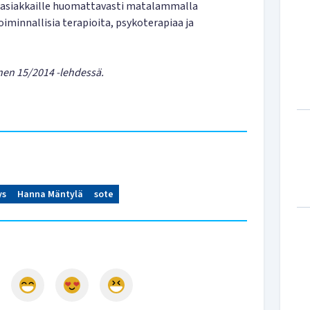
a asiakkaille huomattavasti matalammalla
iminnallisia terapioita, psykoterapiaa ja
nen 15/2014 -lehdessä.
ys
Hanna Mäntylä
sote