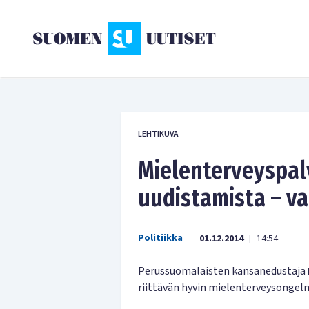
LEHTIKUVA
Mielenterveyspal
uudistamista – v
Politiikka
01.12.2014
14:54
|
Perussuomalaisten kansanedustaja
riittävän hyvin mielenterveysongel