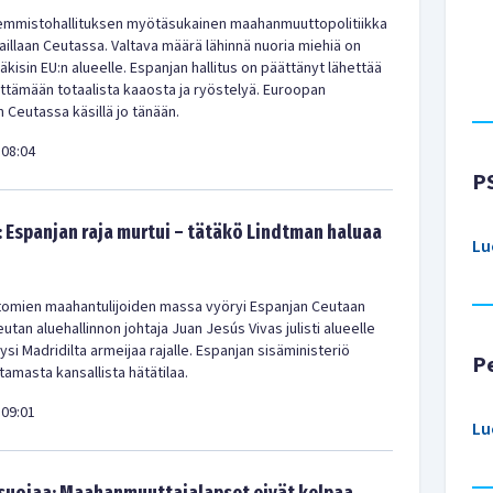
emmistohallituksen myötäsukainen maahanmuuttopolitiikka
aillaan Ceutassa. Valtava määrä lähinnä nuoria miehiä on
kisin EU:n alueelle. Espanjan hallitus on päättänyt lähettää
ittämään totaalista kaaosta ja ryöstelyä. Euroopan
 Ceutassa käsillä jo tänään.
08:04
P
: Espanjan raja murtui – tätäkö Lindtman haluaa
Lu
ttomien maahantulijoiden massa vyöryi Espanjan Ceutaan
tan aluehallinnon johtaja Juan Jesús Vivas julisti alueelle
yysi Madridilta armeijaa rajalle. Espanjan sisäministeriö
P
istamasta kansallista hätätilaa.
09:01
Lu