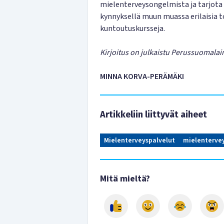
mielenterveysongelmista ja tarjot
kynnyksellä muun muassa erilaisia to
kuntoutuskursseja.
Kirjoitus on julkaistu Perussuomalai
MINNA KORVA-PERÄMÄKI
Artikkeliin liittyvät aiheet
Mielenterveyspalvelut
mielenterve
Mitä mieltä?