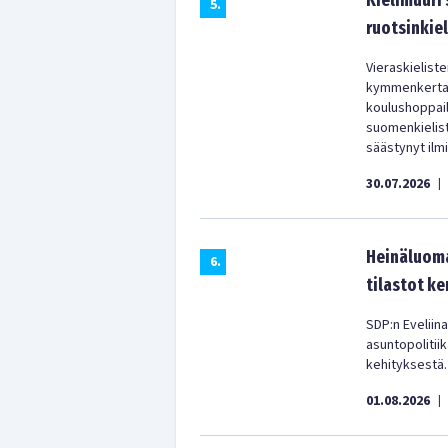
Kielimuuri
5
.
ruotsinkiel
Vieraskielist
kymmenkertain
koulushoppail
suomenkielist
säästynyt ilm
30.07.2026
|
Heinäluoma
6
.
tilastot ke
SDP:n Eveliina
asuntopolitii
kehityksestä.
01.08.2026
|