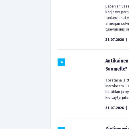
Espanjan vas
kärjistyy parh
tunkeutunut vä
armeijan selv
tulevaisuus on
31.07.2026
|
Antikainen
4
.
Suomelle?
Torstaina lai
Marokosta. Ceu
hätätilan ja p
kieltäytyi jul
31.07.2026
|