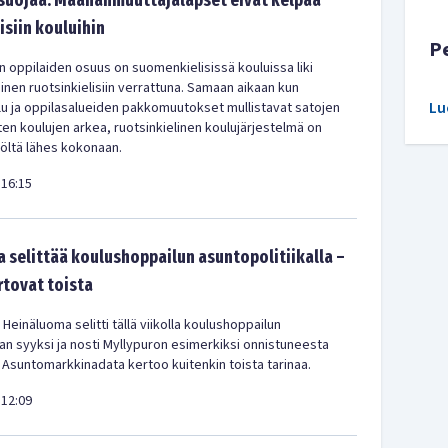
 suojaa: Maahanmuuttajalapset eivät kelpaa
isiin kouluihin
P
en oppilaiden osuus on suomenkielisissä kouluissa liki
en ruotsinkielisiin verrattuna. Samaan aikaan kun
Lu
u ja oppilasalueiden pakkomuutokset mullistavat satojen
en koulujen arkea, ruotsinkielinen koulujärjestelmä on
iöltä lähes kokonaan.
16:15
 selittää koulushoppailun asuntopolitiikalla –
rtovat toista
 Heinäluoma selitti tällä viikolla koulushoppailun
kan syyksi ja nosti Myllypuron esimerkiksi onnistuneesta
 Asuntomarkkinadata kertoo kuitenkin toista tarinaa.
12:09