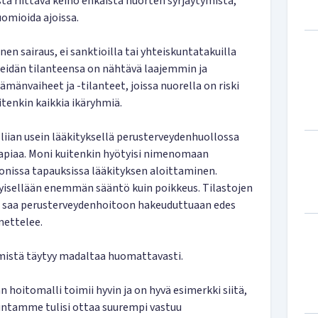
tä riittävä keino ehkäistä nuorten syrjäytymistä,
huomioida ajoissa.
en sairaus, ei sanktioilla tai yhteiskuntatakuilla
Heidän tilanteensa on nähtävä laajemmin ja
lämänvaiheet ja -tilanteet, joissa nuorella on riski
tenkin kaikkia ikäryhmiä.
iian usein lääkityksellä perusterveydenhuollossa
erapiaa. Moni kuitenkin hyötyisi nimenomaan
 monissa tapauksissa lääkityksen aloittaminen.
yisellään enemmän sääntö kuin poikkeus. Tilastojen
 saa perusterveydenhoitoon hakeuduttuaan edes
mettelee.
mistä täytyy madaltaa huomattavasti.
hoitomalli toimii hyvin ja on hyvä esimerkki siitä,
skuntamme tulisi ottaa suurempi vastuu