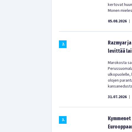
kertovat huu
Monen mielest
05.08.2026
|
Razmyar ja 
2
.
levittää la
Marokosta saa
Perussuomala
ulkopuolelle,
olojen parant
kansanedustaj
31.07.2026
|
Kymmenet t
3
.
Eurooppaan