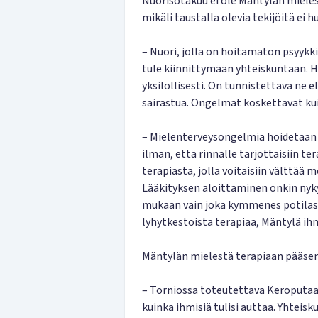
Nuorisotakuu ei ole Mäntylän mieles
mikäli taustalla olevia tekijöitä ei 
– Nuori, jolla on hoitamaton psyykkin
tule kiinnittymään yhteiskuntaan. 
yksilöllisesti. On tunnistettava ne e
sairastua. Ongelmat koskettavat kui
– Mielenterveysongelmia hoidetaan l
ilman, että rinnalle tarjottaisiin t
terapiasta, jolla voitaisiin välttää
Lääkityksen aloittaminen onkin nyk
mukaan vain joka kymmenes potilas
lyhytkestoista terapiaa, Mäntylä ih
Mäntylän mielestä terapiaan pääse
– Torniossa toteutettava Keroputaan 
kuinka ihmisiä tulisi auttaa. Yhtei