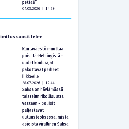
pettää”
04.08.2026
14:29
|
imitus suosittelee
Kantaväestö muuttaa
pois Itä-Helsingistä –
uudet koulurajat
pakottavat perheet
liikkeelle
28.07.2026
12:44
|
Saksa on häviämässä
taistelun rikollisuutta
vastaan – poliisit
paljastavat
uutuusteoksessa, mistä
asioista virallinen Saksa