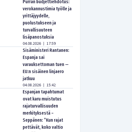
Purran budjettiehdotus:
verokannustimia työlle ja
yrittäjyydelle,
puolustukseen ja
turvallisuuteen
lisäpanostuksia
04.08.2026
17:59
|
Sisäministeri Rantanen:
Espanja sai
varauksettoman tuen —
EU:n sisäinen linjaero
jatkuu
04.08.2026
15:42
|
Espanjan tapahtumat
ovat karu muistutus
rajaturvallisuuden
merkityksestä –
Seppänen: ”Kun rajat
pettävät, koko valtio