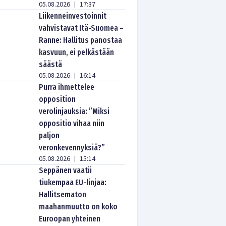
05.08.2026
17:37
|
Liikenneinvestoinnit
vahvistavat Itä-Suomea –
Ranne: Hallitus panostaa
kasvuun, ei pelkästään
säästä
05.08.2026
16:14
|
Purra ihmettelee
opposition
verolinjauksia: ”Miksi
oppositio vihaa niin
paljon
veronkevennyksiä?”
05.08.2026
15:14
|
Seppänen vaatii
tiukempaa EU-linjaa:
Hallitsematon
maahanmuutto on koko
Euroopan yhteinen