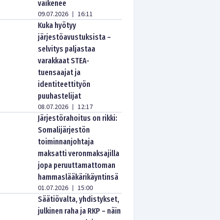
vaikenee
09.07.2026
16:11
|
Kuka hyötyy
järjestöavustuksista –
selvitys paljastaa
varakkaat STEA-
tuensaajat ja
identiteettityön
puuhastelijat
08.07.2026
12:17
|
Järjestörahoitus on rikki:
Somalijärjestön
toiminnanjohtaja
maksatti veronmaksajilla
jopa peruuttamattoman
hammaslääkärikäyntinsä
01.07.2026
15:00
|
Säätiövalta, yhdistykset,
julkinen raha ja RKP – näin