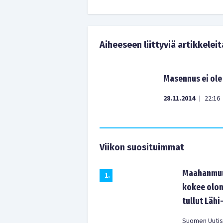
Aiheeseen liittyviä artikkeleit
Masennus ei ole
28.11.2014
22:16
|
Viikon suosituimmat
Maahanmuut
1
.
kokee olon
tullut Lähi
Suomen Uutist