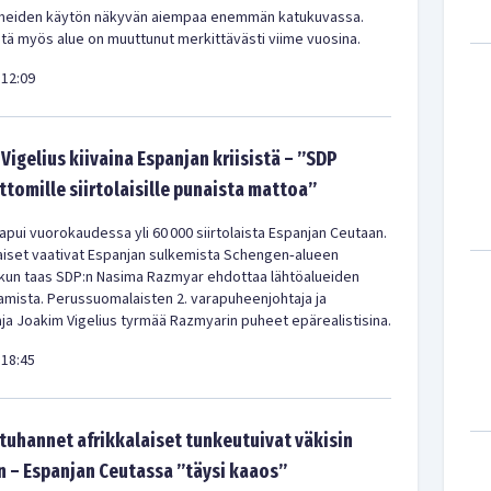
meiden käytön näkyvän aiempaa enemmän katukuvassa.
ä myös alue on muuttunut merkittävästi viime vuosina.
12:09
Vigelius kiivaina Espanjan kriisistä – ”SDP
ittomille siirtolaisille punaista mattoa”
pui vuorokaudessa yli 60 000 siirtolaista Espanjan Ceutaan.
iset vaativat Espanjan sulkemista Schengen‑alueen
 kun taas SDP:n Nasima Razmyar ehdottaa lähtöalueiden
amista. Perussuomalaisten 2. varapuheenjohtaja ja
a Joakim Vigelius tyrmää Razmyarin puheet epärealistisina.
18:45
uhannet afrikkalaiset tunkeutuivat väkisin
 – Espanjan Ceutassa ”täysi kaaos”