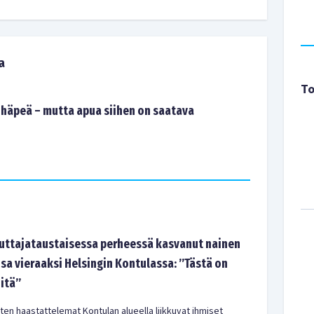
a
To
 häpeä – mutta apua siihen on saatava
tajataustaisessa perheessä kasvanut nainen
sa vieraaksi Helsingin Kontulassa: ”Tästä on
-itä”
en haastattelemat Kontulan alueella liikkuvat ihmiset