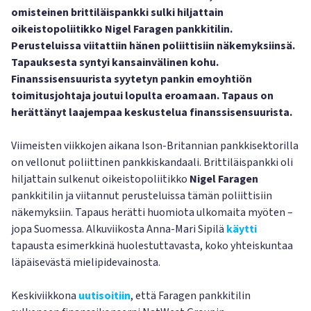
omisteinen brittiläispankki sulki hiljattain
oikeistopoliitikko Nigel Faragen pankkitilin.
Perusteluissa viitattiin hänen poliittisiin näkemyksiinsä.
Tapauksesta syntyi kansainvälinen kohu.
Finanssisensuurista syytetyn pankin emoyhtiön
toimitusjohtaja joutui lopulta eroamaan. Tapaus on
herättänyt laajempaa keskustelua finanssisensuurista.
Viimeisten viikkojen aikana Ison-Britannian pankkisektorilla
on vellonut poliittinen pankkiskandaali. Brittiläispankki oli
hiljattain sulkenut oikeistopoliitikko
Nigel Faragen
pankkitilin ja viitannut perusteluissa tämän poliittisiin
näkemyksiin. Tapaus herätti huomiota ulkomaita myöten –
jopa Suomessa. Alkuviikosta Anna-Mari Sipilä
käytti
tapausta esimerkkinä huolestuttavasta, koko yhteiskuntaa
läpäisevästä mielipidevainosta.
Keskiviikkona
uutisoitiin
, että Faragen pankkitilin