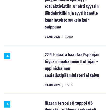
rotuaktivistiin, unohti tyystin
lähdekritiikin ja syyti hänelle
kunniatohtoruuksia kuin
saippuaa
06.08.2026
10:50
|
22 EU-maata haastaa Espanjan
3
.
löysän maahanmuuttolinjan –
uppiniskainen
sosialistipääministeri ei taivu
03.08.2026
16:15
|
Nizzan terroristi tappoi 86
4
.