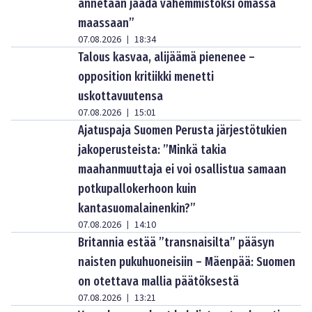
annetaan jäädä vähemmistöksi omassa
maassaan”
07.08.2026
18:34
|
Talous kasvaa, alijäämä pienenee –
opposition kritiikki menetti
uskottavuutensa
07.08.2026
15:01
|
Ajatuspaja Suomen Perusta järjestötukien
jakoperusteista: ”Minkä takia
maahanmuuttaja ei voi osallistua samaan
potkupallokerhoon kuin
kantasuomalainenkin?”
07.08.2026
14:10
|
Britannia estää ”transnaisilta” pääsyn
naisten pukuhuoneisiin – Mäenpää: Suomen
on otettava mallia päätöksestä
07.08.2026
13:21
|