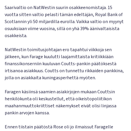
Saarivaltio on NatWestin suurin osakkeenomistaja. 15
vuotta sitten valtio pelasti tämän edeltäjän, Royal Bank of
Scotlannin yli 50 miljardilla eurolla. Vaikka valtio on myynyt
osuuksiaan viime vuosina, sillä on yhä 39% äänivaltaisista
osakkeista.
NatWestin toimitusjohtajan ero tapahtui viikkoja sen
jälkeen, kun Farage kuulutti laajamittaista kritiikkiään
finanssikonserniin kuuluvan Coutts-pankin päätöksestä
irtisanoa asiakkuus. Coutts on tunnettu rikkaiden pankkina,
jolla on asiakkaita kuningasperhettä myöten.
Faragen käsiinsä saamien asiakirjojen mukaan Couttsin
henkilökunta oli keskustellut, että oikeistopoliitikon
maahanmuuttokriittiset näkemykset eivät olisi linjassa
pankin arvojen kanssa.
Ennen tiistain päätöstä Rose oli jo ilmaissut Faragelle