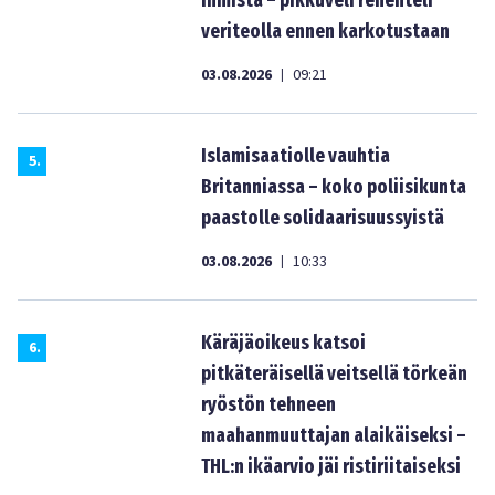
ihmistä – pikkuveli rehenteli
veriteolla ennen karkotustaan
03.08.2026
09:21
|
Islamisaatiolle vauhtia
5
.
Britanniassa – koko poliisikunta
paastolle solidaarisuussyistä
03.08.2026
10:33
|
Käräjäoikeus katsoi
6
.
pitkäteräisellä veitsellä törkeän
ryöstön tehneen
maahanmuuttajan alaikäiseksi –
THL:n ikäarvio jäi ristiriitaiseksi