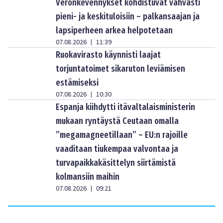
Veronkevennykset kohdistuvat vahvasti
pieni- ja keskituloisiin – palkansaajan ja
lapsiperheen arkea helpotetaan
07.08.2026
11:39
|
Ruokavirasto käynnisti laajat
torjuntatoimet sikaruton leviämisen
estämiseksi
07.08.2026
10:30
|
Espanja kiihdytti itävaltalaisministerin
mukaan ryntäystä Ceutaan omalla
”megamagneetillaan” – EU:n rajoille
vaaditaan tiukempaa valvontaa ja
turvapaikkakäsittelyn siirtämistä
kolmansiin maihin
07.08.2026
09:21
|