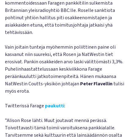
kommentoidessaan Faragen pankkitilin sulkemista
Britannian yleisradioyhtiö BBC:lle. Roselle sanktiota
pohtinut yhtiön hallitus piti osakkeenomistajien ja
asiakkaiden etuna, että toimitusjohtaja jatkaisi yhä
tehtävissään.
Vain joitain tunteja myöhemmin poliittinen paine oli
kasvanut niin suureksi, että Rosen ja NatWestin tiet
erosivat. Pankin osakkeiden arvo laski välittömästi 3,3%.
Puhelinhaastattelussaan keskiviikkona Farage
peräänkuulutti jatkotoimenpiteitä. Hänen mukaansa
NatWestin Coutts-yksikön johtajan
Peter Flavellin
tulisi
myös erota.
Twitterissä Farage
paukutti
:
”Alison Rose lähti. Muut joutavat mennä perässä.
Toivottavasti tämä toimii varoituksena pankkialalle.
Tarvitsemme sekä kulttuurin että lainsäädännön osalta