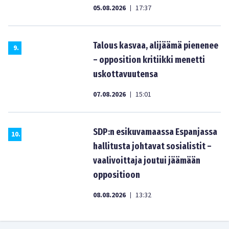
05.08.2026
17:37
|
Talous kasvaa, alijäämä pienenee
9
.
– opposition kritiikki menetti
uskottavuutensa
07.08.2026
15:01
|
SDP:n esikuvamaassa Espanjassa
10
.
hallitusta johtavat sosialistit –
vaalivoittaja joutui jäämään
oppositioon
08.08.2026
13:32
|