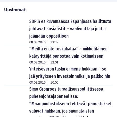
Uusimmat
SDP:n esikuvamaassa Espanjassa hallitusta
johtavat sosialistit – vaalivoittaja joutui
jäämään oppositioon
08.08.2026
13:32
|
”Meillä ei ole roskakalaa” – mikkeliläinen
kalayrittäjä panostaa vain kotimaiseen
08.08.2026
12:01
|
Yhteisöveron lasku ei mene hukkaan – se
jää yritykseen investoinneiksi ja palkkoihin
08.08.2026
10:05
|
Simo Grönroos turvallisuuspoliittisessa
puheenjohtajapaneelissa:
“Maanpuolustukseen tehtävät panostukset
valuvat hukkaan, jos suomalaisten