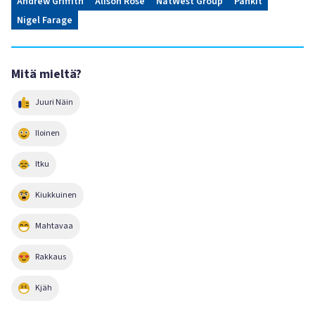
Andrew Griffith
Alison Rose
NatWest Group
Pankit
Nigel Farage
Mitä mieltä?
Juuri Näin
Iloinen
Itku
Kiukkuinen
Mahtavaa
Rakkaus
Kjäh