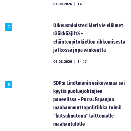
03.08.2026
14:33
|
Oikeusministeri Meri vie eläimet
7
.
rääkkääjiltä –
eläintenpitokiellon rikkomisesta
jatkossa jopa vankeutta
06.08.2026
14:27
|
SDP:n Lindtmanin esikuvamaa sai
8
.
kyytiä puoluejohtajien
paneelissa – Purra: Espanjan
maahanmuuttopolitiikka toimii
”kutsuhuutona” laittomalle
maahantulolle