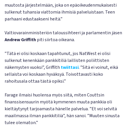
muutosta järjestelmään, joka on epäoikeudenmukaisesti
sulkenut tuhansia viattomia ihmisiä palveluistaan. Teen
parhaani edustaakseni heitä.”
Valtiovarainministeriön taloussihteeri ja parlamentin jäsen
Andrew Griffith
piti siirtoa oikeana.
”Tätä ei olisi koskaan tapahtunut, jos NatWest ei olisi
sulkenut kenenkään pankkitiliä laillisten poliittisten
näkemysten vuoksi”, Griffith
twiittasi
. ”Sitä ei voinut, eikä
sellaista voi koskaan hyväksyä. Toivottavasti koko
rahoitusala ottaa tästä opiksi.”
Farage ilmaisi huolensa myös siitä, miten Couttsin
finanssisensuurin myötä kymmenen muuta pankkia oli
kieltäytynyt tarjoamasta hänelle palvelua. ”Et voi selvitä
maailmassa ilman pankkitiliä”, hän sanoi. ”Muuten sinusta
tulee olematon.”