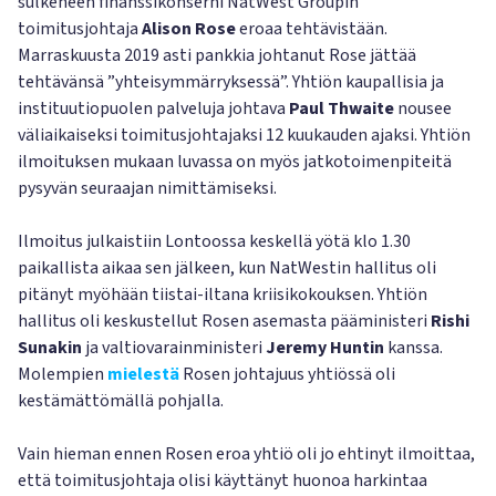
sulkeneen finanssikonserni NatWest Groupin
toimitusjohtaja
Alison Rose
eroaa tehtävistään.
Marraskuusta 2019 asti pankkia johtanut Rose jättää
tehtävänsä ”yhteisymmärryksessä”. Yhtiön kaupallisia ja
instituutiopuolen palveluja johtava
Paul Thwaite
nousee
väliaikaiseksi toimitusjohtajaksi 12 kuukauden ajaksi. Yhtiön
ilmoituksen mukaan luvassa on myös jatkotoimenpiteitä
pysyvän seuraajan nimittämiseksi.
Ilmoitus julkaistiin Lontoossa keskellä yötä klo 1.30
paikallista aikaa sen jälkeen, kun NatWestin hallitus oli
pitänyt myöhään tiistai-iltana kriisikokouksen. Yhtiön
hallitus oli keskustellut Rosen asemasta pääministeri
Rishi
Sunakin
ja valtiovarainministeri
Jeremy Huntin
kanssa.
Molempien
mielestä
Rosen johtajuus yhtiössä oli
kestämättömällä pohjalla.
Vain hieman ennen Rosen eroa yhtiö oli jo ehtinyt ilmoittaa,
että toimitusjohtaja olisi käyttänyt huonoa harkintaa