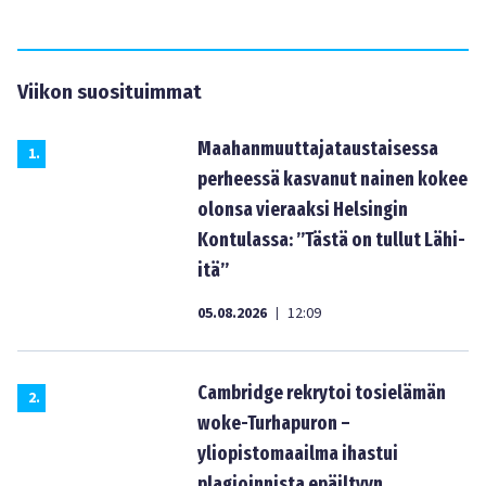
Viikon suosituimmat
Maahanmuuttajataustaisessa
1
.
perheessä kasvanut nainen kokee
olonsa vieraaksi Helsingin
Kontulassa: ”Tästä on tullut Lähi-
itä”
05.08.2026
12:09
|
Cambridge rekrytoi tosielämän
2
.
woke-Turhapuron –
yliopistomaailma ihastui
plagioinnista epäiltyyn