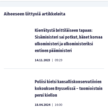
Aiheeseen liittyviä artikkeleita
Kierrätystä brittiläiseen tapaan:
Sisäministeri sai potkut, hänet korvaa
ulkoministeri ja ulkoministeriksi
entinen pääministeri
14.11.2023
09:29
|
Poliisi kielsi kansalliskonservatiivien
kokouksen Brysselissä – tuomioistuin
perui kiellon
18.04.2024
16:00
|