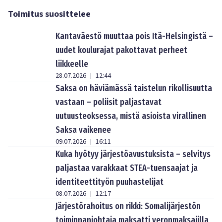
Toimitus suosittelee
Kantaväestö muuttaa pois Itä-Helsingistä –
uudet koulurajat pakottavat perheet
liikkeelle
28.07.2026
12:44
|
Saksa on häviämässä taistelun rikollisuutta
vastaan – poliisit paljastavat
uutuusteoksessa, mistä asioista virallinen
Saksa vaikenee
09.07.2026
16:11
|
Kuka hyötyy järjestöavustuksista – selvitys
paljastaa varakkaat STEA-tuensaajat ja
identiteettityön puuhastelijat
08.07.2026
12:17
|
Järjestörahoitus on rikki: Somalijärjestön
toiminnanjohtaja maksatti veronmaksajilla