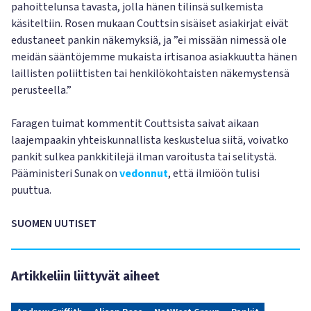
pahoittelunsa tavasta, jolla hänen tilinsä sulkemista
käsiteltiin. Rosen mukaan Couttsin sisäiset asiakirjat eivät
edustaneet pankin näkemyksiä, ja ”ei missään nimessä ole
meidän sääntöjemme mukaista irtisanoa asiakkuutta hänen
laillisten poliittisten tai henkilökohtaisten näkemystensä
perusteella.”
Faragen tuimat kommentit Couttsista saivat aikaan
laajempaakin yhteiskunnallista keskustelua siitä, voivatko
pankit sulkea pankkitilejä ilman varoitusta tai selitystä.
Pääministeri Sunak on
vedonnut
, että ilmiöön tulisi
puuttua.
SUOMEN UUTISET
Artikkeliin liittyvät aiheet