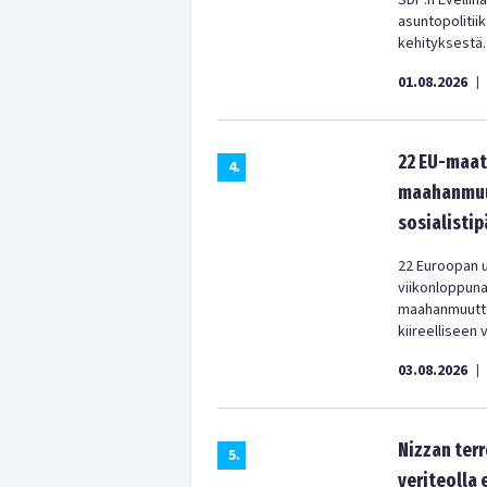
SDP:n Eveliina
asuntopolitii
kehityksestä.
01.08.2026
|
22 EU-maat
4
.
maahanmuut
sosialistip
22 Euroopan u
viikonloppun
maahanmuuttop
kiireelliseen 
03.08.2026
|
Nizzan terr
5
.
veriteolla