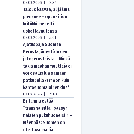
07.08.2026
18:34
|
Talous kasvaa, alijäämä
pienenee – opposition
kritiikki menetti
uskottavuutensa
07.08.2026
15:01
|
Ajatuspaja Suomen
Perusta järjestötukien
jakoperusteista: ”Minkä
takia maahanmuuttaja ei
voi osallistua samaan
potkupallokerhoon kuin
kantasuomalainenkin?”
07.08.2026
14:10
|
Britannia estää
”transnaisilta” pääsyn
naisten pukuhuoneisiin –
Mäenpää: Suomen on
otettava mallia