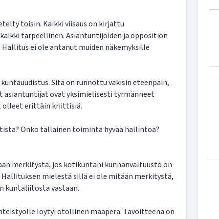
lty toisin. Kaikki viisaus on kirjattu
kaikki tarpeellinen. Asiantuntijoiden ja opposition
 Hallitus ei ole antanut muiden näkemyksille
a kuntauudistus. Sitä on runnottu väkisin eteenpäin,
 asiantuntijat ovat yksimielisesti tyrmänneet
lleet erittäin kriittisiä.
ista? Onko tällainen toiminta hyvää hallintoa?
itään merkitystä, jos kotikuntani kunnanvaltuusto on
 Hallituksen mielestä sillä ei ole mitään merkitystä,
on kuntaliitosta vastaan.
hteistyölle löytyi otollinen maaperä. Tavoitteena on