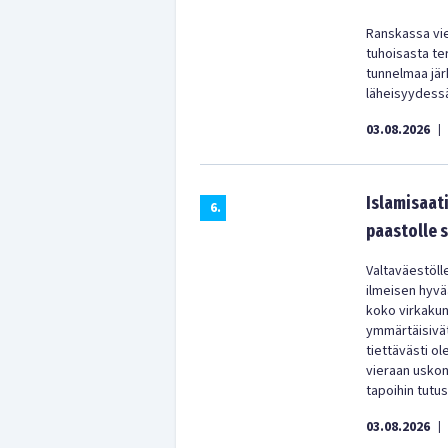
Ranskassa vie
tuhoisasta te
tunnelmaa järk
läheisyydess
03.08.2026
|
Islamisaati
6
.
paastolle 
Valtaväestölle
ilmeisen hyvää
koko virkakun
ymmärtäisivät
tiettävästi o
vieraan uskon
tapoihin tutu
03.08.2026
|