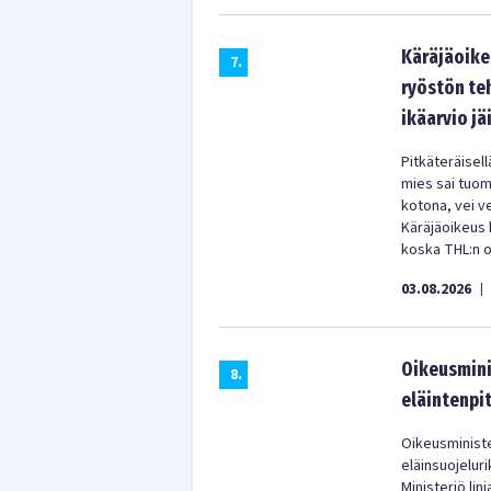
Käräjäoikeu
7
.
ryöstön te
ikäarvio jäi
Pitkäteräisell
mies sai tuom
kotona, vei ve
Käräjäoikeus k
koska THL:n oi
03.08.2026
|
Oikeusminis
8
.
eläintenpi
Oikeusministe
eläinsuojelur
Ministeriö lin