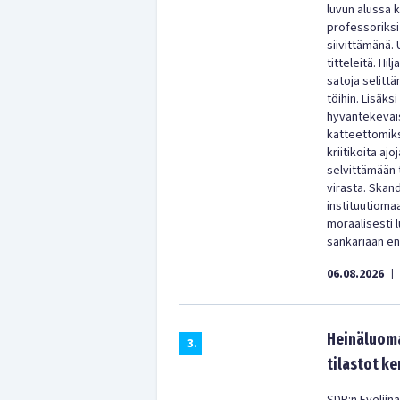
luvun alussa 
professoriksi
siivittämänä. 
titteleitä. Hi
satoja selitt
töihin. Lisäks
hyväntekeväisy
katteettomiks
kriitikoita aj
selvittämään 
virasta. Skan
instituutioma
moraalisesti
sankariaan enn
06.08.2026
|
Heinäluoma
3
.
tilastot ke