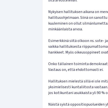
sitä arvostelevan.
Nykyisen hallituksen aikana on menete
hallitusohjelmaan. Siinä on sanottu 
kuuleminen on ollut silmänlumetta.
minkäänlaista arvoa.
Esimerkkinä siitä olkoon ns. sote- j
vaikka hallituksesta riippumattomat
hankkeet. Myös oikeusoppineet ovat o
Onko tällainen toiminta demokraatt
Vastaus on, että ehdottomasti ei.
Hallituksen mielestä sillä ei ole m
yksimielisesti kuntaliitosta vastaan.
jos kotikuntani asukkaista yli 90 % 
Näistä syistä oppositiopuolueiden y