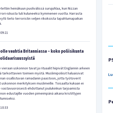
tettiin heinäkuun puolivälissä surujuhlaa, kun Nizzan
rrori-iskusta tuli kuluneeksi kymmenen vuotta. Harrasta
ytti tieto terroristin veljen rikoksista tapahtumapaikan
ä.
09:21
olle vauhtia Britanniassa – koko poliisikunta
solidaarisuussyistä
P
 vieraan uskonnon tavat ja rituaalit hiipivät Englannin arkeen
 tarkoittavien toimien myötä. Muslimipoliisit haluaisivat
Lu
nan osallistuvan ramadanin paastoon, jotta työtoverit
 uskonnon merkityksen muslimeille. Toisaalta kukaan ei
le vastavuoroisesti ehdottanut joulukinkun tarjoamista
non edustajille vuoden pimeimpänä aikana kristittyjen
stumiseksi.
P
10:33