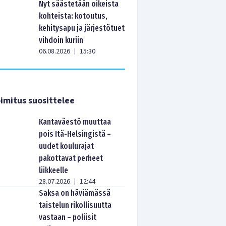
Nyt säästetään oikeista
kohteista: kotoutus,
kehitysapu ja järjestötuet
vihdoin kuriin
06.08.2026
15:30
|
imitus suosittelee
Kantaväestö muuttaa
pois Itä-Helsingistä –
uudet koulurajat
pakottavat perheet
liikkeelle
28.07.2026
12:44
|
Saksa on häviämässä
taistelun rikollisuutta
vastaan – poliisit