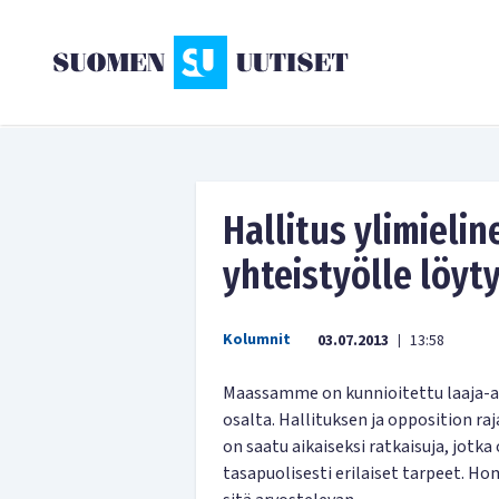
Hallitus ylimieli
yhteistyölle löyt
Kolumnit
03.07.2013
13:58
|
Maassamme on kunnioitettu laaja-ala
osalta. Hallituksen ja opposition ra
on saatu aikaiseksi ratkaisuja, jo
tasapuolisesti erilaiset tarpeet. H