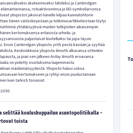
kansainväliseksi akateemiseksi tähdeksi ja Cambridgen
 elämäntarinansa, rotuaktivisminsa ja DEI-symboliarvonsa
Useat yliopistot jakoivat hänelle kilpaa kunniatohtorin
ljattain hänen väitöskirjastaan ja tutkimusartikkeleistaan löytyi
ämättömiä yhtäläisyyksiä muiden tutkijoiden aikaisempiin
i hänen kertomuksensa erilaisista urheilu- ja
ysansioista paljastuivat liioitelluiksi tai jopa täysin
i. Ensin Cambridgen yliopisto yritti pestä käsiään ja syyttää
ojahdista. Keskiviikkona yliopisto ilmoitti alkavansa sittenkin
tapausta, ja pian sen jälkeen Arday ilmoitti eroavansa
To
daalia on pidetty osoituksena laajemmasta
ailman mädännäisyydestä. Yliopisto halusi uskoa
 lumoavaan kertomukseen ja ryhtyi ensin puolustamaan
en kuin tarkisti tosiasiat.
10:50
 selittää koulushoppailun asuntopolitiikalla –
rtovat toista