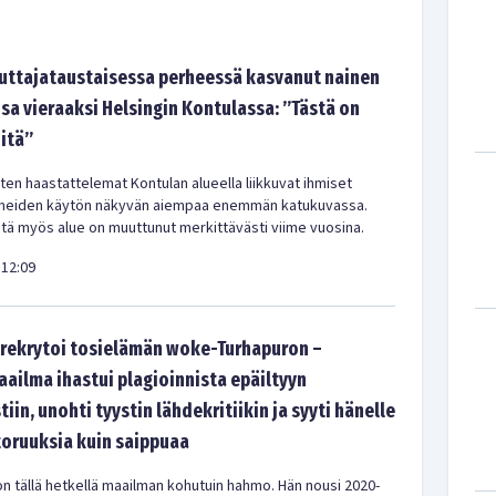
tajataustaisessa perheessä kasvanut nainen
sa vieraaksi Helsingin Kontulassa: ”Tästä on
-itä”
en haastattelemat Kontulan alueella liikkuvat ihmiset
meiden käytön näkyvän aiempaa enemmän katukuvassa.
ä myös alue on muuttunut merkittävästi viime vuosina.
12:09
rekrytoi tosielämän woke-Turhapuron –
aailma ihastui plagioinnista epäiltyyn
tiin, unohti tyystin lähdekritiikin ja syyti hänelle
oruuksia kuin saippuaa
n tällä hetkellä maailman kohutuin hahmo. Hän nousi 2020-