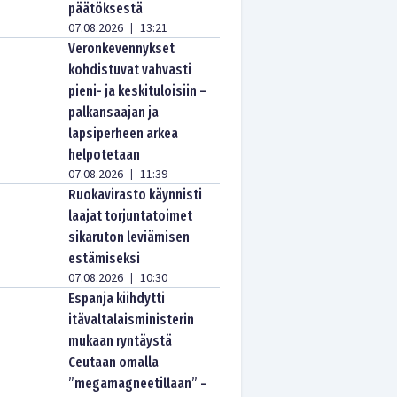
päätöksestä
07.08.2026
13:21
|
Veronkevennykset
kohdistuvat vahvasti
pieni- ja keskituloisiin –
palkansaajan ja
lapsiperheen arkea
helpotetaan
07.08.2026
11:39
|
Ruokavirasto käynnisti
laajat torjuntatoimet
sikaruton leviämisen
estämiseksi
07.08.2026
10:30
|
Espanja kiihdytti
itävaltalaisministerin
mukaan ryntäystä
Ceutaan omalla
”megamagneetillaan” –