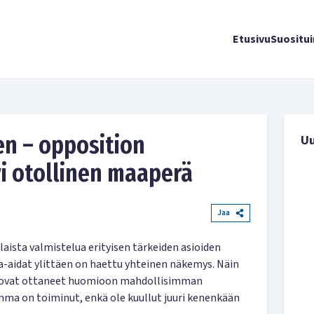
Etusivu
Suositu
nen – opposition
U
yi otollinen maaperä
Jaa
ista valmistelua erityisen tärkeiden asioiden
ja-aidat ylittäen on haettu yhteinen näkemys. Näin
tka ovat ottaneet huomioon mahdollisimman
omma on toiminut, enkä ole kuullut juuri kenenkään