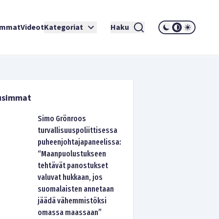
immat
Videot
Kategoriat
Haku
usimmat
Simo Grönroos
turvallisuuspoliittisessa
puheenjohtajapaneelissa:
“Maanpuolustukseen
tehtävät panostukset
valuvat hukkaan, jos
suomalaisten annetaan
jäädä vähemmistöksi
omassa maassaan”