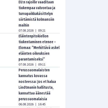
EU:n rajoille vaaditaan
tiukempaa valvontaa ja
turvapaikkakäsittelyn
siirtämistä kolmansiin
maihin
07.08.2026
09:21
|
Eläintenpitokiellon
tiukentaminen etenee –
Elomaa: ”Merkittävä askel
eläinten oikeuksien
parantamiseksi”
07.08.2026
09:11
|
Perussuomalaisten
kannatus kovassa
nosteessa: Jos et halua
Lindtmanin hallitusta,
kannattaa äänestää
perussuomalaisia
06.08.2026
16:45
|