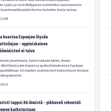
 Heinäluoma selitti tällä viikolla koulushoppailun
kan syyksi ja nosti Myllypuron esimerkiksi onnistuneesta
 Asuntomarkkinadata kertoo kuitenkin toista tarinaa.
12:09
a haastaa Espanjan löysän
tolinjan – uppiniskainen
ääministeri ei taivu
nionin jäsenmaata, Suomi mukaan lukien, ilmaisi
a lähettämässään kirjeessä epäluottamuksensa Espanjan
olitiikkaan. EU-maiden sisäministerit kokoontuvat tiistaina
videopalaveriin.
16:15
oristi tappoi 86 ihmistä – pikkuveli rehenteli
 ennen karkotustaan