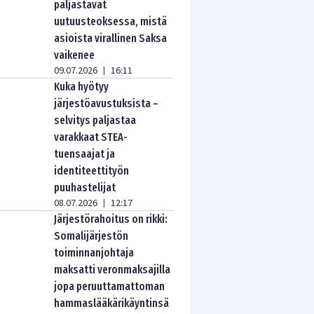
paljastavat
uutuusteoksessa, mistä
asioista virallinen Saksa
vaikenee
09.07.2026
16:11
|
Kuka hyötyy
järjestöavustuksista –
selvitys paljastaa
varakkaat STEA-
tuensaajat ja
identiteettityön
puuhastelijat
08.07.2026
12:17
|
Järjestörahoitus on rikki:
Somalijärjestön
toiminnanjohtaja
maksatti veronmaksajilla
jopa peruuttamattoman
hammaslääkärikäyntinsä