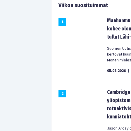
Viikon suosituimmat
Maahanmuut
1
.
kokee olon
tullut Lähi
Suomen Uutist
kertovat huu
Monen mielest
05.08.2026
|
Cambridge 
2
.
yliopistom
rotuaktivis
kunniatoht
Jason Arday o