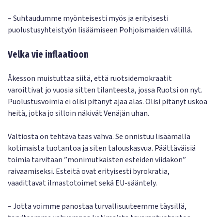
– Suhtaudumme myönteisesti myös ja erityisesti
puolustusyhteistyön lisäämiseen Pohjoismaiden välillä.
Velka vie inflaatioon
Åkesson muistuttaa siitä, että ruotsidemokraatit
varoittivat jo vuosia sitten tilanteesta, jossa Ruotsi on nyt.
Puolustusvoimia ei olisi pitänyt ajaa alas. Olisi pitänyt uskoa
heitä, jotka jo silloin näkivät Venäjän uhan.
Valtiosta on tehtävä taas vahva. Se onnistuu lisäämällä
kotimaista tuotantoa ja siten talouskasvua. Päättäväisiä
toimia tarvitaan ”monimutkaisten esteiden viidakon”
raivaamiseksi. Esteitä ovat erityisesti byrokratia,
vaadittavat ilmastotoimet sekä EU-sääntely.
– Jotta voimme panostaa turvallisuuteemme täysillä,