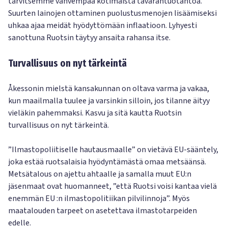
tarvitsemme vahvempaa kotimaista tavarantuotantoa.
Suurten lainojen ottaminen puolustusmenojen lisäämiseksi
uhkaa ajaa meidät hyödyttömään inflaatioon. Lyhyesti
sanottuna Ruotsin täytyy ansaita rahansa itse.
Turvallisuus on nyt tärkeintä
Åkessonin mielstä kansakunnan on oltava varma ja vakaa,
kun maailmalla tuulee ja varsinkin silloin, jos tilanne äityy
vieläkin pahemmaksi. Kasvu ja sitä kautta Ruotsin
turvallisuus on nyt tärkeintä.
”Ilmastopoliitiselle hautausmaalle” on vietävä EU-sääntely,
joka estää ruotsalaisia hyödyntämästä omaa metsäänsä.
Metsätalous on ajettu ahtaalle ja samalla muut EU:n
jäsenmaat ovat huomanneet, ”että Ruotsi voisi kantaa vielä
enemmän EU :n ilmastopolitiikan pilvilinnoja”. Myös
maatalouden tarpeet on asetettava ilmastotarpeiden
edelle.