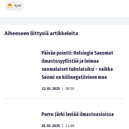
Kjäh
Aiheeseen liittyviä artikkeleita
Päivän pointti: Helsingin Sanomat
ilmastosyyllistää ja leimaa
suomalaiset tuholaisiksi – vaikka
Suomi on hiilinegatiivinen maa
22.03.2025
08:58
|
Purra: Järki leviää ilmastoasioissa
03.03.2025
12:46
|