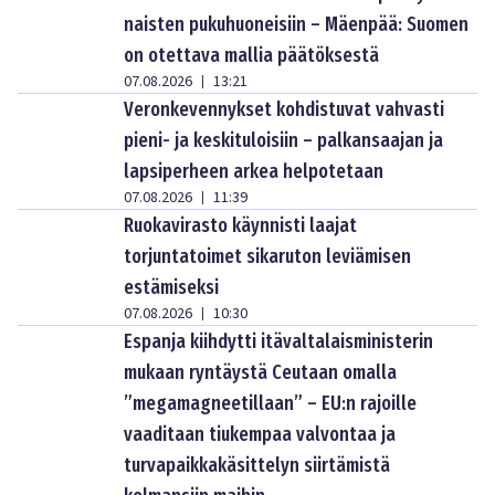
naisten pukuhuoneisiin – Mäenpää: Suomen
on otettava mallia päätöksestä
07.08.2026
13:21
|
Veronkevennykset kohdistuvat vahvasti
pieni- ja keskituloisiin – palkansaajan ja
lapsiperheen arkea helpotetaan
07.08.2026
11:39
|
Ruokavirasto käynnisti laajat
torjuntatoimet sikaruton leviämisen
estämiseksi
07.08.2026
10:30
|
Espanja kiihdytti itävaltalaisministerin
mukaan ryntäystä Ceutaan omalla
”megamagneetillaan” – EU:n rajoille
vaaditaan tiukempaa valvontaa ja
turvapaikkakäsittelyn siirtämistä