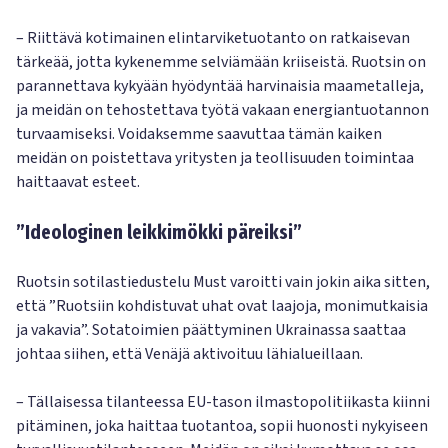
– Riittävä kotimainen elintarviketuotanto on ratkaisevan
tärkeää, jotta kykenemme selviämään kriiseistä. Ruotsin on
parannettava kykyään hyödyntää harvinaisia maametalleja,
ja meidän on tehostettava työtä vakaan energiantuotannon
turvaamiseksi. Voidaksemme saavuttaa tämän kaiken
meidän on poistettava yritysten ja teollisuuden toimintaa
haittaavat esteet.
”Ideologinen leikkimökki päreiksi”
Ruotsin sotilastiedustelu Must varoitti vain jokin aika sitten,
että ”Ruotsiin kohdistuvat uhat ovat laajoja, monimutkaisia
ja vakavia”. Sotatoimien päättyminen Ukrainassa saattaa
johtaa siihen, että Venäjä aktivoituu lähialueillaan.
– Tällaisessa tilanteessa EU-tason ilmastopolitiikasta kiinni
pitäminen, joka haittaa tuotantoa, sopii huonosti nykyiseen