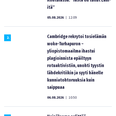
Kontulassa: ”Tästä on tullut Lähi-
itä”
05.08.2026
12:09
|
Cambridge rekrytoi tosielämän
2
.
woke-Turhapuron –
yliopistomaailma ihastui
plagioinnista epäiltyyn
rotuaktivistiin, unohti tyystin
lähdekritiikin ja syyti hänelle
kunniatohtoruuksia kuin
saippuaa
06.08.2026
10:50
|