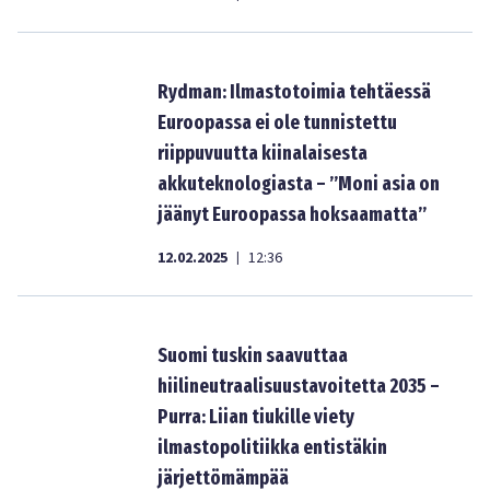
Rydman: Ilmastotoimia tehtäessä
Euroopassa ei ole tunnistettu
riippuvuutta kiinalaisesta
akkuteknologiasta – ”Moni asia on
jäänyt Euroopassa hoksaamatta”
12.02.2025
12:36
|
Suomi tuskin saavuttaa
hiilineutraalisuustavoitetta 2035 –
Purra: Liian tiukille viety
ilmastopolitiikka entistäkin
järjettömämpää