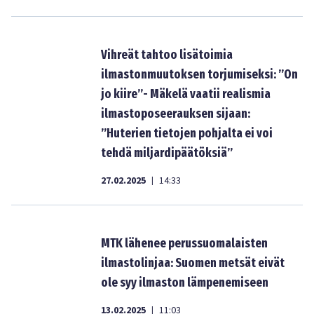
Vihreät tahtoo lisätoimia
ilmastonmuutoksen torjumiseksi: ”On
jo kiire”- Mäkelä vaatii realismia
ilmastoposeerauksen sijaan:
”Huterien tietojen pohjalta ei voi
tehdä miljardipäätöksiä”
27.02.2025
14:33
|
MTK lähenee perussuomalaisten
ilmastolinjaa: Suomen metsät eivät
ole syy ilmaston lämpenemiseen
13.02.2025
11:03
|