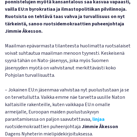
ponnistelujen myötä kansantalous saa kasvaa vapaasti,
vailla EU:n byrokratiaa ja ilmastopolitiikan pilvilinnoja.
Ruotsista on tehtävä taas vahva ja turvallisuus on nyt
tärkeintä, sanoo ruotsidemokraattien puheenjohtaja
Jimmie Åkesson.
Maailman epävarmasta tilanteesta huolimatta ruotsalaiset
voivat suhtautua maailman menoon tyynesti. Keskeisenä
syynä tähän on Nato-jäsenyys, joka myös Suomen
jäsenyyden myötä on vahvistanut merkittävästi koko
Pohjolan turvallisuutta.
– Jokainen EU:n jäsenmaa vahvistaa nyt puolustustaan ja se
on tervetullutta. Vaikka emme näe tarvetta uusille Naton
kaltaisille rakenteille, kuten vaikkapa EU:n omalle
armeijalle, Euroopan maiden puolustuskyvyn
parantamisessa on paljon saavutettavaa,
linjaa
ruotsidemokraattien puheenjohtaja
Jimmie Åkesson
Dagens Nyheterin mielipidekirjoituksessa.