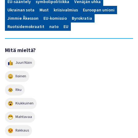
EU-sääntely
symbolipolitiikka
Venäjän uhka
Ukrainan sota
Must
kriisivalmius
Euroopan unioni
Jimmie Åkesson
EU-komissio
Byrokratia
Ruotsidemokraatit
nato
EU
Mitä mieltä?
Juuri Näin
Iloinen
Itku
Kiukkuinen
Mahtavaa
Rakkaus