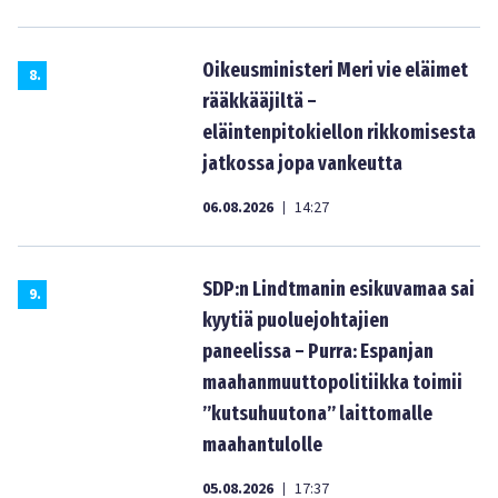
Oikeusministeri Meri vie eläimet
8
.
rääkkääjiltä –
eläintenpitokiellon rikkomisesta
jatkossa jopa vankeutta
06.08.2026
14:27
|
SDP:n Lindtmanin esikuvamaa sai
9
.
kyytiä puoluejohtajien
paneelissa – Purra: Espanjan
maahanmuuttopolitiikka toimii
”kutsuhuutona” laittomalle
maahantulolle
05.08.2026
17:37
|