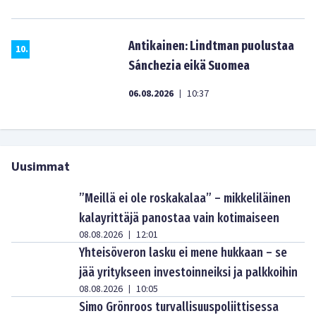
Antikainen: Lindtman puolustaa
10
.
Sánchezia eikä Suomea
06.08.2026
10:37
|
Uusimmat
”Meillä ei ole roskakalaa” – mikkeliläinen
kalayrittäjä panostaa vain kotimaiseen
08.08.2026
12:01
|
Yhteisöveron lasku ei mene hukkaan – se
jää yritykseen investoinneiksi ja palkkoihin
08.08.2026
10:05
|
Simo Grönroos turvallisuuspoliittisessa