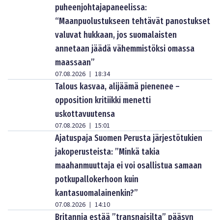
puheenjohtajapaneelissa:
“Maanpuolustukseen tehtävät panostukset
valuvat hukkaan, jos suomalaisten
annetaan jäädä vähemmistöksi omassa
maassaan”
07.08.2026
18:34
|
Talous kasvaa, alijäämä pienenee –
opposition kritiikki menetti
uskottavuutensa
07.08.2026
15:01
|
Ajatuspaja Suomen Perusta järjestötukien
jakoperusteista: ”Minkä takia
maahanmuuttaja ei voi osallistua samaan
potkupallokerhoon kuin
kantasuomalainenkin?”
07.08.2026
14:10
|
Britannia estää ”transnaisilta” pääsyn