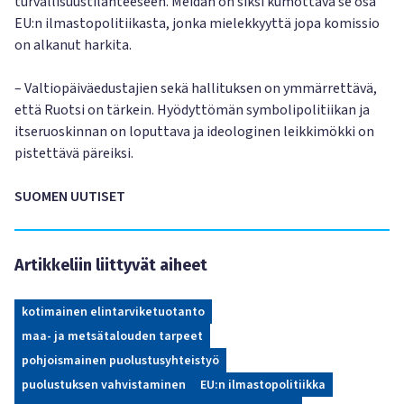
turvallisuustilanteeseen. Meidän on siksi kumottava se osa
EU:n ilmastopolitiikasta, jonka mielekkyyttä jopa komissio
on alkanut harkita.
– Valtiopäiväedustajien sekä hallituksen on ymmärrettävä,
että Ruotsi on tärkein. Hyödyttömän symbolipolitiikan ja
itseruoskinnan on loputtava ja ideologinen leikkimökki on
pistettävä päreiksi.
SUOMEN UUTISET
Artikkeliin liittyvät aiheet
kotimainen elintarviketuotanto
maa- ja metsätalouden tarpeet
pohjoismainen puolustusyhteistyö
puolustuksen vahvistaminen
EU:n ilmastopolitiikka