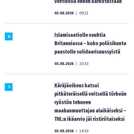
veriteolla ennen karkotustaan
03.08.2026
09:21
|
Islamisaatiolle vauhtia
6
.
Britanniassa – koko poliisikunta
paastolle solidaarisuussyistä
03.08.2026
10:33
|
Käräjäoikeus katsoi
7
.
pitkäteräisellä veitsellä törkeän
ryöstön tehneen
maahanmuuttajan alaikäiseksi –
THL:n ikäarvio jäi ristiriitaiseksi
03.08.2026
14:33
|