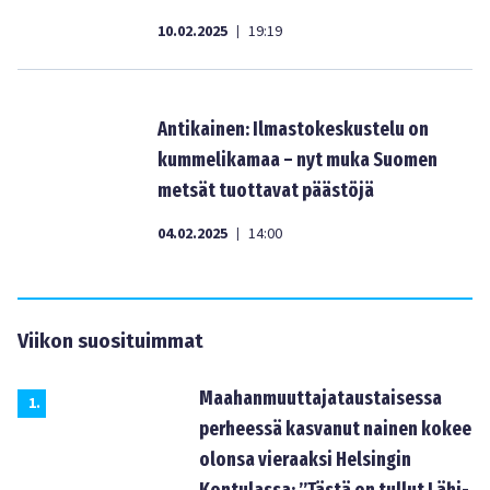
10.02.2025
19:19
|
Antikainen: Ilmastokeskustelu on
kummelikamaa – nyt muka Suomen
metsät tuottavat päästöjä
04.02.2025
14:00
|
Viikon suosituimmat
Maahanmuuttajataustaisessa
1
.
perheessä kasvanut nainen kokee
olonsa vieraaksi Helsingin