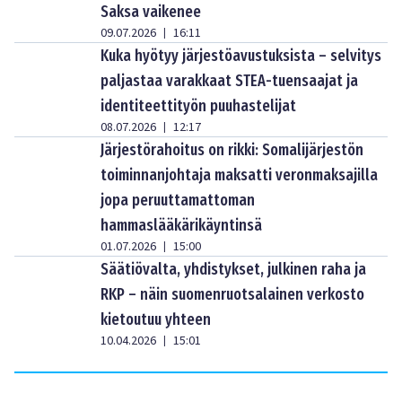
Saksa vaikenee
09.07.2026
16:11
|
Kuka hyötyy järjestöavustuksista – selvitys
paljastaa varakkaat STEA-tuensaajat ja
identiteettityön puuhastelijat
08.07.2026
12:17
|
Järjestörahoitus on rikki: Somalijärjestön
toiminnanjohtaja maksatti veronmaksajilla
jopa peruuttamattoman
hammaslääkärikäyntinsä
01.07.2026
15:00
|
Säätiövalta, yhdistykset, julkinen raha ja
RKP – näin suomenruotsalainen verkosto
kietoutuu yhteen
10.04.2026
15:01
|