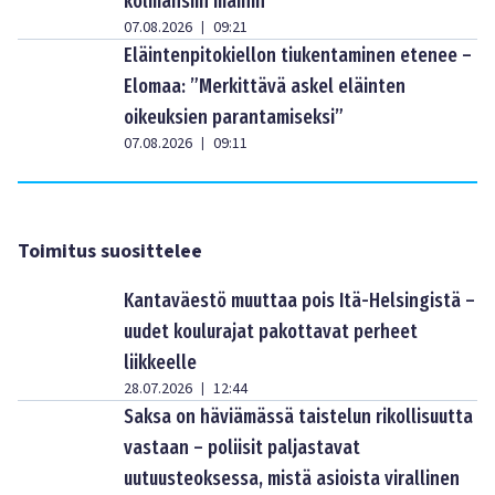
kolmansiin maihin
07.08.2026
09:21
|
Eläintenpitokiellon tiukentaminen etenee –
Elomaa: ”Merkittävä askel eläinten
oikeuksien parantamiseksi”
07.08.2026
09:11
|
Toimitus suosittelee
Kantaväestö muuttaa pois Itä-Helsingistä –
uudet koulurajat pakottavat perheet
liikkeelle
28.07.2026
12:44
|
Saksa on häviämässä taistelun rikollisuutta
vastaan – poliisit paljastavat
uutuusteoksessa, mistä asioista virallinen