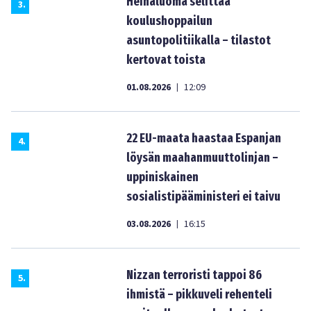
Heinäluoma selittää
3
.
koulushoppailun
asuntopolitiikalla – tilastot
kertovat toista
01.08.2026
12:09
|
22 EU-maata haastaa Espanjan
4
.
löysän maahanmuuttolinjan –
uppiniskainen
sosialistipääministeri ei taivu
03.08.2026
16:15
|
Nizzan terroristi tappoi 86
5
.
ihmistä – pikkuveli rehenteli