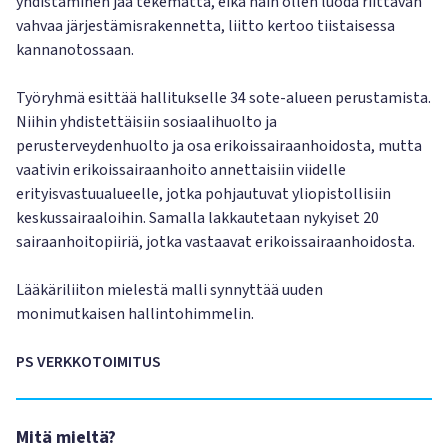
yhdistäminen jää tekemättä, eikä näin ollen luoda riittävän
vahvaa järjestämisrakennetta, liitto kertoo tiistaisessa
kannanotossaan.
Työryhmä esittää hallitukselle 34 sote-alueen perustamista.
Niihin yhdistettäisiin sosiaalihuolto ja
perusterveydenhuolto ja osa erikoissairaanhoidosta, mutta
vaativin erikoissairaanhoito annettaisiin viidelle
erityisvastuualueelle, jotka pohjautuvat yliopistollisiin
keskussairaaloihin. Samalla lakkautetaan nykyiset 20
sairaanhoitopiiriä, jotka vastaavat erikoissairaanhoidosta.
Lääkäriliiton mielestä malli synnyttää uuden
monimutkaisen hallintohimmelin.
PS VERKKOTOIMITUS
Mitä mieltä?