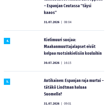
– Espanjan Ceutassa ”täysi
kaaos”
31.07.2026
08:04
|
Kielimuuri suojaa:
4
.
Maahanmuuttajalapset eivät
kelpaa ruotsinkielisiin kouluihin
30.07.2026
16:15
|
Antikainen: Espanjan raja murtui –
5
.
tätäkö Lindtman haluaa
Suomelle?
31.07.2026
09:01
|