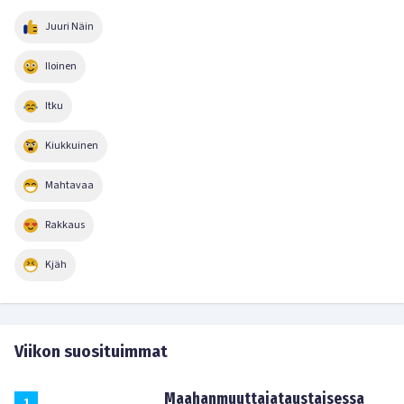
Juuri Näin
Iloinen
Itku
Kiukkuinen
Mahtavaa
Rakkaus
Kjäh
Viikon suosituimmat
Maahanmuuttajataustaisessa
1
.