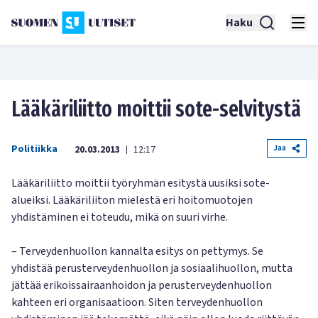
Haku
Lääkäriliitto moittii sote-selvitystä
Politiikka
Jaa
20.03.2013
12:17
|
Lääkäriliitto moittii työryhmän esitystä uusiksi sote-
alueiksi. Lääkäriliiton mielestä eri hoitomuotojen
yhdistäminen ei toteudu, mikä on suuri virhe.
– Terveydenhuollon kannalta esitys on pettymys. Se
yhdistää perusterveydenhuollon ja sosiaalihuollon, mutta
jättää erikoissairaanhoidon ja perusterveydenhuollon
kahteen eri organisaatioon. Siten terveydenhuollon