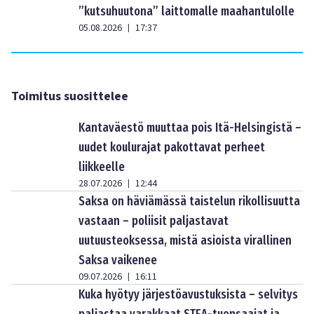
”kutsuhuutona” laittomalle maahantulolle
05.08.2026
17:37
|
Toimitus suosittelee
Kantaväestö muuttaa pois Itä-Helsingistä –
uudet koulurajat pakottavat perheet
liikkeelle
28.07.2026
12:44
|
Saksa on häviämässä taistelun rikollisuutta
vastaan – poliisit paljastavat
uutuusteoksessa, mistä asioista virallinen
Saksa vaikenee
09.07.2026
16:11
|
Kuka hyötyy järjestöavustuksista – selvitys