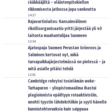
rääkkääjiltä – eläintenpitokiellon
rikkomisesta jatkossa jopa vankeutta
14:27
Rajavartiolaitos: Kansainvälinen
rikollisorganisaatio yritti järjestää yli 40
laitonta maahantulijaa Suomeen
13:34
Ajatuspaja Suomen Perustan Grönroos ja
Salminen kertovat nyt, mikä
turvapaikkajärjestelmässä on pielessä – ja
mitä asialle pitäisi tehdä
12:01
Cambridge rekrytoi tosielämän woke-
Turhapuron – yliopistomaailma ihastui
plagioinnista epäiltyyn rotuaktivistiin,
unohti tyystin lähdekritiikin ja syyti hänelle
kunniatohtoruuksia kuin saippuaa