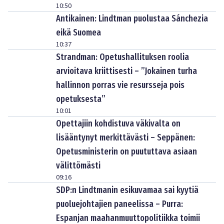
10:50
Antikainen: Lindtman puolustaa Sánchezia
eikä Suomea
10:37
Strandman: Opetushallituksen roolia
arvioitava kriittisesti – ”Jokainen turha
hallinnon porras vie resursseja pois
opetuksesta”
10:01
Opettajiin kohdistuva väkivalta on
lisääntynyt merkittävästi – Seppänen:
Opetusministerin on puututtava asiaan
välittömästi
09:16
SDP:n Lindtmanin esikuvamaa sai kyytiä
puoluejohtajien paneelissa – Purra:
Espanjan maahanmuuttopolitiikka toimii