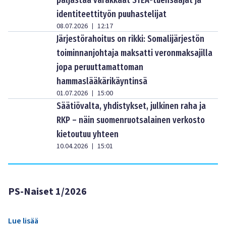
paljastaa varakkaat STEA-tuensaajat ja
identiteettityön puuhastelijat
08.07.2026
12:17
|
Järjestörahoitus on rikki: Somalijärjestön
toiminnanjohtaja maksatti veronmaksajilla
jopa peruuttamattoman
hammaslääkärikäyntinsä
01.07.2026
15:00
|
Säätiövalta, yhdistykset, julkinen raha ja
RKP – näin suomenruotsalainen verkosto
kietoutuu yhteen
10.04.2026
15:01
|
PS-Naiset 1/2026
Lue lisää