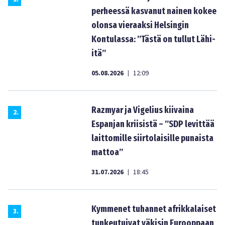
perheessä kasvanut nainen kokee
olonsa vieraaksi Helsingin
Kontulassa: ”Tästä on tullut Lähi-
itä”
05.08.2026
12:09
|
Razmyar ja Vigelius kiivaina
2
.
Espanjan kriisistä – ”SDP levittää
laittomille siirtolaisille punaista
mattoa”
31.07.2026
18:45
|
Kymmenet tuhannet afrikkalaiset
3
.
tunkeutuivat väkisin Eurooppaan