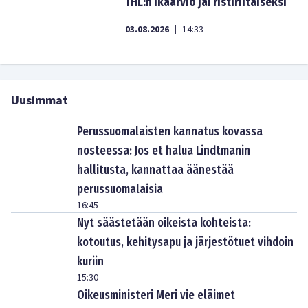
THL:n ikäarvio jäi ristiriitaiseksi
03.08.2026
14:33
|
Uusimmat
Perussuomalaisten kannatus kovassa
nosteessa: Jos et halua Lindtmanin
hallitusta, kannattaa äänestää
perussuomalaisia
16:45
Nyt säästetään oikeista kohteista:
kotoutus, kehitysapu ja järjestötuet vihdoin
kuriin
15:30
Oikeusministeri Meri vie eläimet