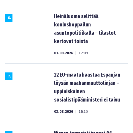
Heinäluoma selittää
6
.
koulushoppailun
asuntopolitiikalla – tilastot
kertovat toista
01.08.2026
12:09
|
22 EU-maata haastaa Espanjan
7
.
löysän maahanmuuttolinjan –
uppiniskainen
sosialistipääministeri ei taivu
03.08.2026
16:15
|