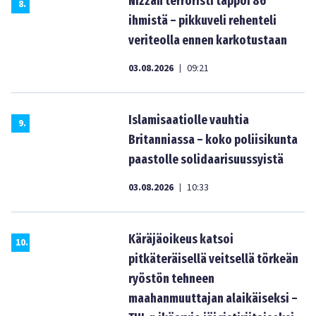
Nizzan terroristi tappoi 86
8
.
ihmistä – pikkuveli rehenteli
veriteolla ennen karkotustaan
03.08.2026
09:21
|
Islamisaatiolle vauhtia
9
.
Britanniassa – koko poliisikunta
paastolle solidaarisuussyistä
03.08.2026
10:33
|
Käräjäoikeus katsoi
10
.
pitkäteräisellä veitsellä törkeän
ryöstön tehneen
maahanmuuttajan alaikäiseksi –