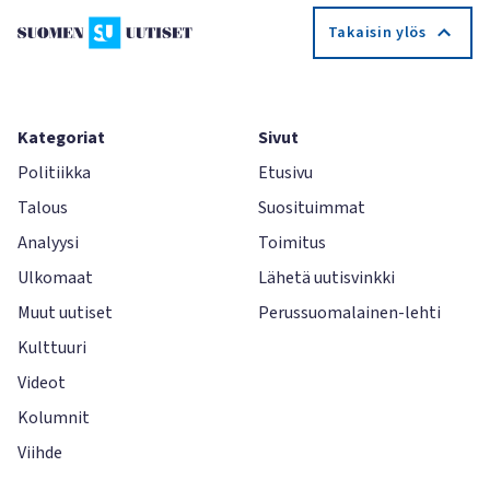
Takaisin ylös
Kategoriat
Sivut
Politiikka
Etusivu
Talous
Suosituimmat
Analyysi
Toimitus
Ulkomaat
Lähetä uutisvinkki
Muut uutiset
Perussuomalainen-lehti
Kulttuuri
Videot
Kolumnit
Viihde