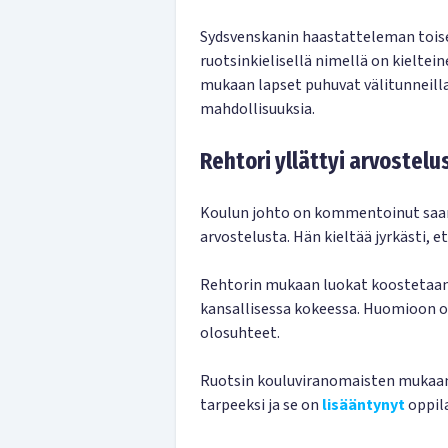
Sydsvenskanin haastatteleman toi
ruotsinkielisellä nimellä on kielte
mukaan lapset puhuvat välitunneilla
mahdollisuuksia.
Rehtori yllättyi arvostelu
Koulun johto on kommentoinut saama
arvostelusta. Hän kieltää jyrkästi, e
Rehtorin mukaan luokat koostetaan
kansallisessa kokeessa. Huomioon o
olosuhteet.
Ruotsin kouluviranomaisten mukaan 
tarpeeksi ja se on
lisääntynyt
oppila