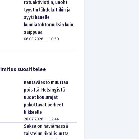
rotuaktivistiin, unohti
tyystin lähdekritiikin ja
syyti hänelle
kunniatohtoruuksia kuin
saippuaa
06.08.2026
10:50
|
imitus suosittelee
Kantaväestö muuttaa
pois Itä-Helsingistä –
uudet koulurajat
pakottavat perheet
liikkeelle
28.07.2026
12:44
|
Saksa on häviämässä
taistelun rikollisuutta