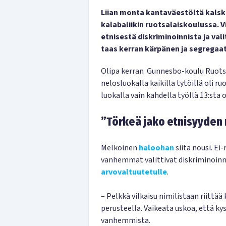
Liian monta kantaväestöltä kalsk
kalabaliikin ruotsalaiskoulussa. 
etnisestä diskriminoinnista ja vali
taas kerran kärpänen ja segregaat
Olipa kerran Gunnesbo-koulu Ruotsis
nelosluokalla kaikilla tytöillä oli r
luokalla vain kahdella työllä 13:sta 
”Törkeä jako etnisyyden
Melkoinen
haloohan
siitä nousi. E
vanhemmat valittivat diskriminoinn
arvovaltuutetulle
.
– Pelkkä vilkaisu nimilistaan riittä
perusteella. Vaikeata uskoa, että ky
vanhemmista.