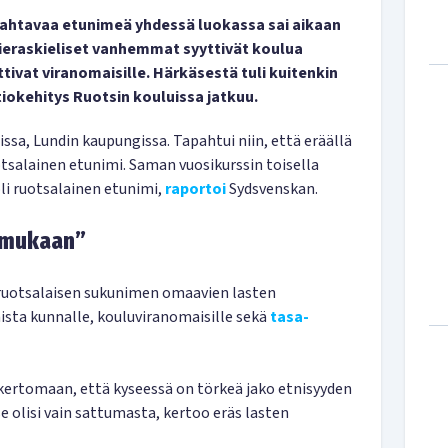
ahtavaa etunimeä yhdessä luokassa sai aikaan
Vieraskieliset vanhemmat syyttivät koulua
ttivat viranomaisille. Härkäsestä tuli kuitenkin
iokehitys Ruotsin kouluissa jatkuu.
sa, Lundin kaupungissa. Tapahtui niin, että eräällä
uotsalainen etunimi. Saman vuosikurssin toisella
oli ruotsalainen etunimi,
raportoi
Sydsvenskan.
 mukaan”
i-ruotsalaisen sukunimen omaavien lasten
ista kunnalle, kouluviranomaisille sekä
tasa-
ä kertomaan, että kyseessä on törkeä jako etnisyyden
se olisi vain sattumasta, kertoo eräs lasten