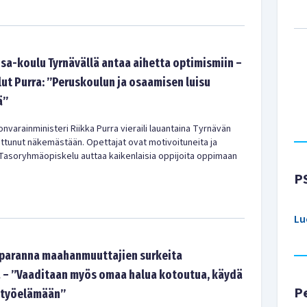
sa-koulu Tyrnävällä antaa aihetta optimismiin –
lut Purra: ”Peruskoulun ja osaamisen luisu
ä”
onvarainministeri Riikka Purra vieraili lauantaina Tyrnävän
kuttunut näkemästään. Opettajat ovat motivoituneita ja
. Tasoryhmäopiskelu auttaa kaikenlaisia oppijoita oppimaan
P
Lu
 paranna maahanmuuttajien surkeita
 – ”Vaaditaan myös omaa halua kotoutua, käydä
P
ä työelämään”