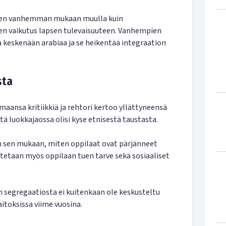
sen vanhemman mukaan muulla kuin
inen vaikutus lapsen tulevaisuuteen. Vanhempien
 keskenään arabiaa ja se heikentää integraation
sta
ansa kritiikkiä ja rehtori kertoo yllättyneensä
ttä luokkajaossa olisi kyse etnisestä taustasta.
 sen mukaan, miten oppilaat ovat pärjänneet
tetaan myös oppilaan tuen tarve sekä sosiaaliset
segregaatiosta ei kuitenkaan ole keskusteltu
itoksissa viime vuosina.