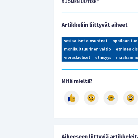
SUOMEN UUTISET
Artikkeliin liittyvät aiheet
sosiaaliset olosuhteet
oppilaan tue
monikulttuurinen valtio
etninen dis
vieraskieliset
etnisyys
maahanmuu
Mitä mieltä?
Aiheeseen liittyviä artikkeleit