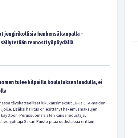
t jengirikollisia henkensä kaupalla –
 säilytetään rennosti yöpöydällä
uomen tulee kilpailla koulutuksen laadulla, ei
lla
amassa täyskatteelliset lukukausimaksut EU- ja ETA-maiden
elijoille. Lisäksi hallitus on esittänyt hakemusmaksujen
n käyttöön. Perussuomalaisten kansanedustaja,
heenjohtaja Sakari Puisto pitää uudistuksia erittäin