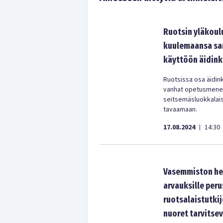
Ruotsin yläkoul
kuulemaansa san
käyttöön äidink
Ruotsissa osa äidin
vanhat opetusmenete
seitsemäsluokkalais
tavaamaan.
17.08.2024
14:30
|
Vasemmiston heh
arvauksille per
ruotsalaistutkij
nuoret tarvitsev