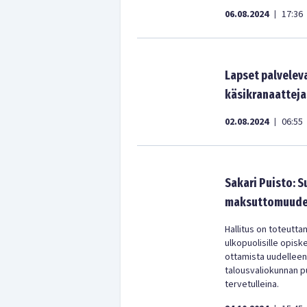
06.08.2024
17:36
|
Lapset palveleva
käsikranaatteja
02.08.2024
06:55
|
Sakari Puisto: S
maksuttomuude
Hallitus on toteutt
ulkopuolisille opisk
ottamista uudellee
talousvaliokunnan pu
tervetulleina.