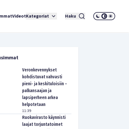
immat
Videot
Kategoriat
Haku
usimmat
Veronkevennykset
kohdistuvat vahvasti
pieni- ja keskituloisiin –
palkansaajan ja
lapsiperheen arkea
helpotetaan
11:39
Ruokavirasto käynnisti
laajat torjuntatoimet