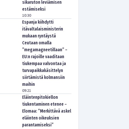
sikaruton leviämisen
estämiseksi
10:30
Espanja kiihdytti
itävaltalaisministerin
mukaan ryntäystä
Ceutaan omalla
”megamagneetillaan” –
EU:n rajoille vaaditaan
tiukempaa valvontaa ja
turvapaikkakäsittelyn
siirtämistä kolmansiin
maihin
09:21
Eläintenpitokiellon
tiukentaminen etenee –
Elomaa: ”Merkittävä askel
eläinten oikeuksien
parantamiseksi”