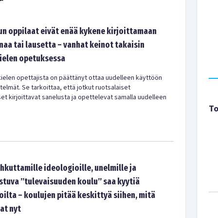
un oppilaat eivät enää kykene kirjoittamaan
aa tai lausetta – vanhat keinot takaisin
ielen opetuksessa
kielen opettajista on päättänyt ottaa uudelleen käyttöön
lmät. Se tarkoittaa, että jotkut ruotsalaiset
et kirjoittavat sanelusta ja opettelevat samalla uudelleen
To
kuttamille ideologioille, unelmille ja
ustuva ”tulevaisuuden koulu” saa kyytiä
oilta – koulujen pitää keskittyä siihen, mitä
at nyt