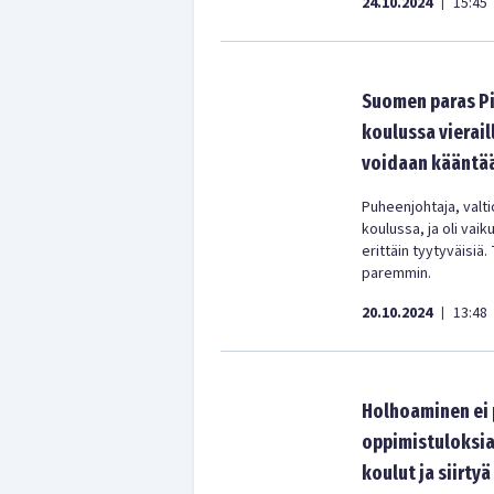
24.10.2024
15:45
|
Suomen paras Pi
koulussa vierail
voidaan kääntä
Puheenjohtaja, valti
koulussa, ja oli vai
erittäin tyytyväisiä
paremmin.
20.10.2024
13:48
|
Holhoaminen ei
oppimistuloksia
koulut ja siirty