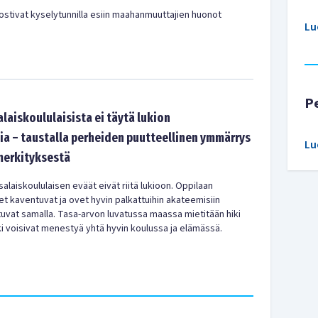
stivat kyselytunnilla esiin maahanmuuttajien huonot
Lu
P
laiskoululaisista ei täytä lukion
a – taustalla perheiden puutteellinen ymmärrys
Lu
merkityksestä
alaiskoululaisen eväät eivät riitä lukioon. Oppilaan
t kaventuvat ja ovet hyvin palkattuihin akateemisiin
uvat samalla. Tasa-arvon luvatussa maassa mietitään hiki
ki voisivat menestyä yhtä hyvin koulussa ja elämässä.