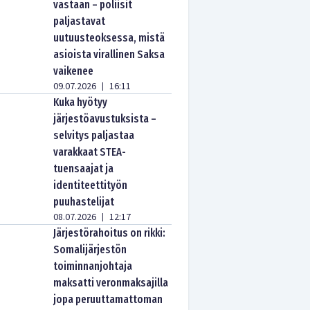
vastaan – poliisit
paljastavat
uutuusteoksessa, mistä
asioista virallinen Saksa
vaikenee
09.07.2026
16:11
|
Kuka hyötyy
järjestöavustuksista –
selvitys paljastaa
varakkaat STEA-
tuensaajat ja
identiteettityön
puuhastelijat
08.07.2026
12:17
|
Järjestörahoitus on rikki:
Somalijärjestön
toiminnanjohtaja
maksatti veronmaksajilla
jopa peruuttamattoman