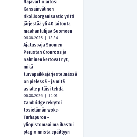
Rajavartiolaitos:
Kansainvälinen
rikollisorganisaatio yritti
järjestää yli 40 laitonta
maahantulijaa Suomeen
06.08.2026
13:34
|
Ajatuspaja Suomen
Perustan Grönroos ja
Salminen kertovat nyt,
mikä
turvapaikkajärjestelmässä
on pielessä – ja mitä
asialle pitäisi tehdä
06.08.2026
12:01
|
Cambridge rekrytoi
tosielämän woke-
Turhapuron –
yliopistomaailma ihastui
plagioinnista epäiltyyn