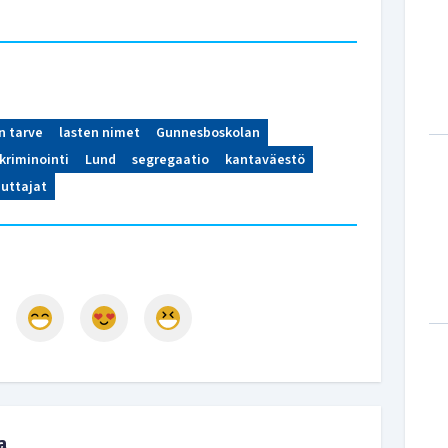
n tarve
lasten nimet
Gunnesboskolan
kriminointi
Lund
segregaatio
kantaväestö
ttajat
a