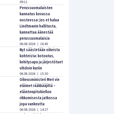
09:11
Perussuomalaisten
kannatus kovassa
nosteessa: Jos et halua
Lindtmanin hallitusta,
kannattaa äänestää
perussuomalaisia
06.08.2026
16:45
|
Nyt säästetään oikeista
kohteista: kotoutus,
kehitysapu ja järjestötuet
vihdoin kuriin
06.08.2026
15:30
|
Oikeusministeri Meri vie
eläimet rääkkääjiltä –
eläintenpitokiellon
rikkomisesta jatkossa
jopa vankeutta
06.08.2026
14:27
|