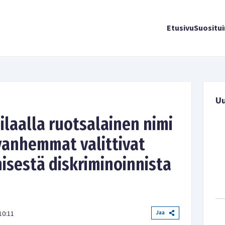
Etusivu
Suositu
U
ilaalla ruotsalainen nimi
 vanhemmat valittivat
nisestä diskriminoinnista
Jaa
10:11