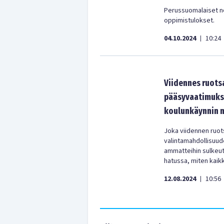
Perussuomalaiset no
oppimistulokset.
04.10.2024
10:24
|
Viidennes ruotsa
pääsyvaatimuksi
koulunkäynnin 
Joka viidennen ruots
valintamahdollisuude
ammatteihin sulkeut
hatussa, miten kaik
12.08.2024
10:56
|