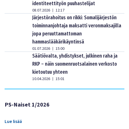
identiteettityön puuhastelijat
08.07.2026
12:17
|
Järjestörahoitus on rikki: Somalijärjestön
toiminnanjohtaja maksatti veronmaksajilla
jopa peruuttamattoman
hammaslääkärikäyntinsä
01.07.2026
15:00
|
Säätiövalta, yhdistykset, julkinen raha ja
RKP – näin suomenruotsalainen verkosto
kietoutuu yhteen
10.04.2026
15:01
|
PS-Naiset 1/2026
Lue lisää