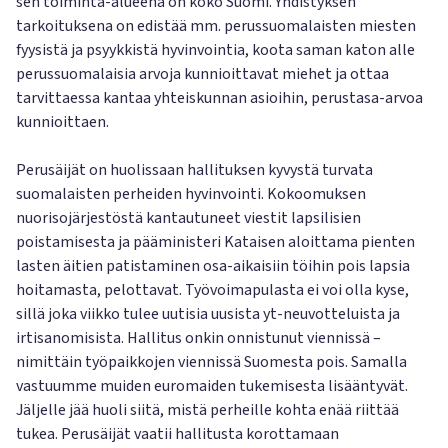
sen toiminta-alueena on koko Suomi. Yhdistyksen
tarkoituksena on edistää mm. perussuomalaisten miesten
fyysistä ja psyykkistä hyvinvointia, koota saman katon alle
perussuomalaisia arvoja kunnioittavat miehet ja ottaa
tarvittaessa kantaa yhteiskunnan asioihin, perustasa-arvoa
kunnioittaen.
Perusäijät on huolissaan hallituksen kyvystä turvata
suomalaisten perheiden hyvinvointi. Kokoomuksen
nuorisojärjestöstä kantautuneet viestit lapsilisien
poistamisesta ja pääministeri Kataisen aloittama pienten
lasten äitien patistaminen osa-aikaisiin töihin pois lapsia
hoitamasta, pelottavat. Työvoimapulasta ei voi olla kyse,
sillä joka viikko tulee uutisia uusista yt-neuvotteluista ja
irtisanomisista. Hallitus onkin onnistunut viennissä –
nimittäin työpaikkojen viennissä Suomesta pois. Samalla
vastuumme muiden euromaiden tukemisesta lisääntyvät.
Jäljelle jää huoli siitä, mistä perheille kohta enää riittää
tukea. Perusäijät vaatii hallitusta korottamaan