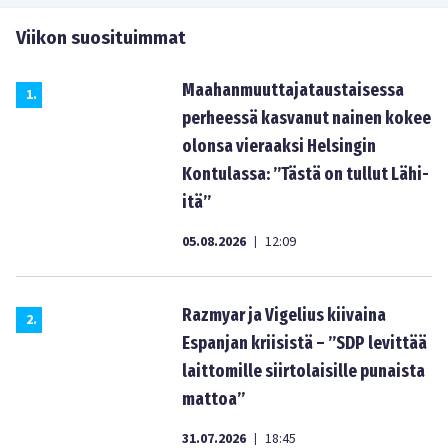
Viikon suosituimmat
Maahanmuuttajataustaisessa
1
.
perheessä kasvanut nainen kokee
olonsa vieraaksi Helsingin
Kontulassa: ”Tästä on tullut Lähi-
itä”
05.08.2026
12:09
|
Razmyar ja Vigelius kiivaina
2
.
Espanjan kriisistä – ”SDP levittää
laittomille siirtolaisille punaista
mattoa”
31.07.2026
18:45
|