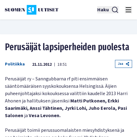
Haku
Perusäijät lapsiperheiden puolesta
Politiikka
Jaa
21.11.2012
18:51
|
Perusäijät ry – Sanngubbarna rf piti ensimmäisen
sääntömääräisen syyskokouksensa Helsingissä. Äijien
puheenjohtajaksi kokouksessa valittiin kaudelle 2013 Harri
Ahonen ja hallituksen jäseniksi
Matti Putkonen, Erkki
Saarimäki, Anssi Tähtinen, Jyrki Lohi, Juho Eerola, Pasi
Salonen
ja
Vesa Levonen.
Perusäijät toimii perussuomalaisten miesyhdistyksenä ja