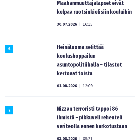
Maahanmuuttajalapset eivät
kelpaa ruotsinkielisiin kouluihin
30.07.2026
16:15
|
Heinäluoma selittää
6
.
koulushoppailun
asuntopolitiikalla – tilastot
kertovat toista
01.08.2026
12:09
|
Nizzan terroristi tappoi 86
7
.
ihmistä – pikkuveli rehenteli
veriteolla ennen karkotustaan
03.08.2026
09:21
|