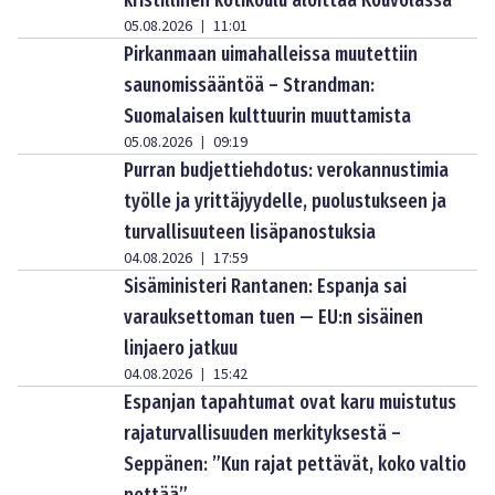
kristillinen kotikoulu aloittaa Kouvolassa
05.08.2026
11:01
|
Pirkanmaan uimahalleissa muutettiin
saunomissääntöä – Strandman:
Suomalaisen kulttuurin muuttamista
05.08.2026
09:19
|
Purran budjettiehdotus: verokannustimia
työlle ja yrittäjyydelle, puolustukseen ja
turvallisuuteen lisäpanostuksia
04.08.2026
17:59
|
Sisäministeri Rantanen: Espanja sai
varauksettoman tuen — EU:n sisäinen
linjaero jatkuu
04.08.2026
15:42
|
Espanjan tapahtumat ovat karu muistutus
rajaturvallisuuden merkityksestä –
Seppänen: ”Kun rajat pettävät, koko valtio