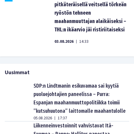
pitkäteräisellä veitsellä törkeän
ryöstön tehneen
maahanmuuttajan alaikäiseksi –
THL:n ikäarvio jäi ristiriitaiseksi
03.08.2026
14:33
|
Uusimmat
SDP:n Lindtmanin esikuvamaa sai kyytiä
puoluejohtajien paneelissa – Purra:
Espanjan maahanmuuttopolitiikka toimii
”kutsuhuutona” laittomalle maahantulolle
05.08.2026
17:37
|
Liikenneinvestoinnit vahvistavat Itä-