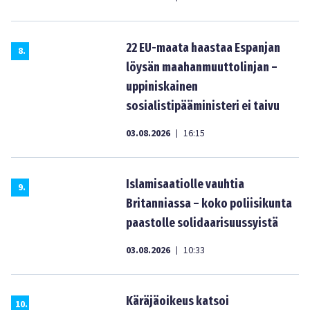
22 EU-maata haastaa Espanjan
8
.
löysän maahanmuuttolinjan –
uppiniskainen
sosialistipääministeri ei taivu
03.08.2026
16:15
|
Islamisaatiolle vauhtia
9
.
Britanniassa – koko poliisikunta
paastolle solidaarisuussyistä
03.08.2026
10:33
|
Käräjäoikeus katsoi
10
.