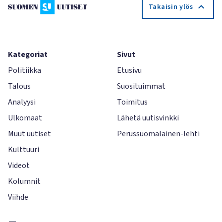
Takaisin ylös
Kategoriat
Sivut
Politiikka
Etusivu
Talous
Suosituimmat
Analyysi
Toimitus
Ulkomaat
Lähetä uutisvinkki
Muut uutiset
Perussuomalainen-lehti
Kulttuuri
Videot
Kolumnit
Viihde