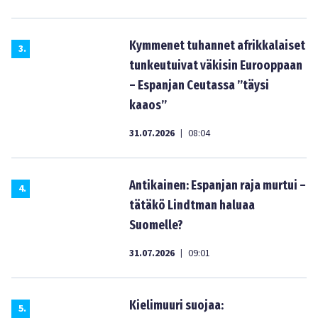
Kymmenet tuhannet afrikkalaiset
3
.
tunkeutuivat väkisin Eurooppaan
– Espanjan Ceutassa ”täysi
kaaos”
31.07.2026
08:04
|
Antikainen: Espanjan raja murtui –
4
.
tätäkö Lindtman haluaa
Suomelle?
31.07.2026
09:01
|
Kielimuuri suojaa:
5
.