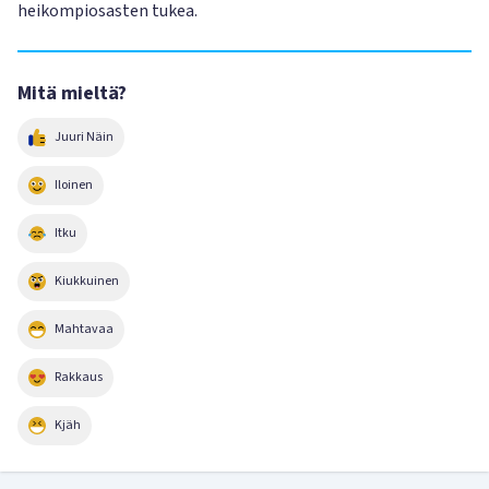
heikompiosasten tukea.
Mitä mieltä?
Juuri Näin
Iloinen
Itku
Kiukkuinen
Mahtavaa
Rakkaus
Kjäh