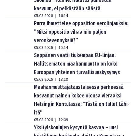
Suomea – Ranne: Hallitus panostaa
kasvuun, ei pelkästään säästä
05.08.2026
16:14
|
Purra ihmettelee opposition verolinjauksia:
”Miksi oppositio vihaa niin paljon
veronkevennyksiä?”
05.08.2026
15:14
|
Seppänen vaatii tiukempaa EU-linjaa:
Hallitsematon maahanmuutto on koko
Euroopan yhteinen turvallisuuskysymys
05.08.2026
13:19
|
Maahanmuuttajataustaisessa perheessä
kasvanut nainen kokee olonsa vieraaksi
Helsingin Kontulassa: ”Tästä on tullut Lähi-
itä”
05.08.2026
12:09
|
Yksityiskoulujen kysyntä kasvaa – uusi