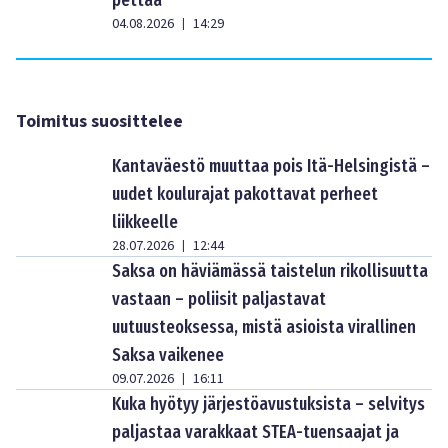
pettää”
04.08.2026
14:29
|
Toimitus suosittelee
Kantaväestö muuttaa pois Itä-Helsingistä –
uudet koulurajat pakottavat perheet
liikkeelle
28.07.2026
12:44
|
Saksa on häviämässä taistelun rikollisuutta
vastaan – poliisit paljastavat
uutuusteoksessa, mistä asioista virallinen
Saksa vaikenee
09.07.2026
16:11
|
Kuka hyötyy järjestöavustuksista – selvitys
paljastaa varakkaat STEA-tuensaajat ja