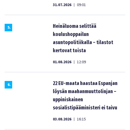
31.07.2026
09:01
|
Heinäluoma selittää
5
.
koulushoppailun
asuntopolitiikalla – tilastot
kertovat toista
01.08.2026
12:09
|
22 EU-maata haastaa Espanjan
6
.
löysän maahanmuuttolinjan –
uppiniskainen
sosialistipääministeri ei taivu
03.08.2026
16:15
|