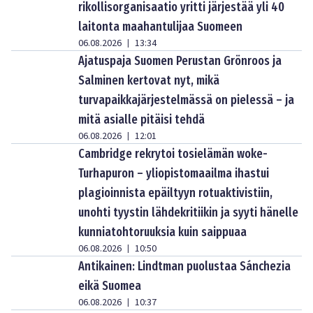
rikollisorganisaatio yritti järjestää yli 40
laitonta maahantulijaa Suomeen
06.08.2026
13:34
|
Ajatuspaja Suomen Perustan Grönroos ja
Salminen kertovat nyt, mikä
turvapaikkajärjestelmässä on pielessä – ja
mitä asialle pitäisi tehdä
06.08.2026
12:01
|
Cambridge rekrytoi tosielämän woke-
Turhapuron – yliopistomaailma ihastui
plagioinnista epäiltyyn rotuaktivistiin,
unohti tyystin lähdekritiikin ja syyti hänelle
kunniatohtoruuksia kuin saippuaa
06.08.2026
10:50
|
Antikainen: Lindtman puolustaa Sánchezia
eikä Suomea
06.08.2026
10:37
|