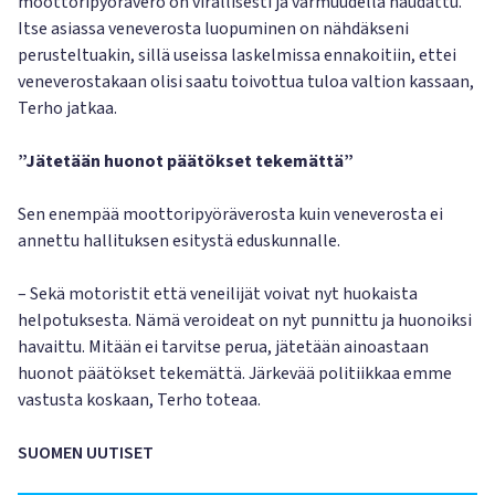
moottoripyörävero on virallisesti ja varmuudella haudattu.
Itse asiassa veneverosta luopuminen on nähdäkseni
perusteltuakin, sillä useissa laskelmissa ennakoitiin, ettei
veneverostakaan olisi saatu toivottua tuloa valtion kassaan,
Terho jatkaa.
”Jätetään huonot päätökset tekemättä”
Sen enempää moottoripyöräverosta kuin veneverosta ei
annettu hallituksen esitystä eduskunnalle.
– Sekä motoristit että veneilijät voivat nyt huokaista
helpotuksesta. Nämä veroideat on nyt punnittu ja huonoiksi
havaittu. Mitään ei tarvitse perua, jätetään ainoastaan
huonot päätökset tekemättä. Järkevää politiikkaa emme
vastusta koskaan, Terho toteaa.
SUOMEN UUTISET