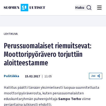
Haku
LEHTIKUVA
Perussuomalaiset riemuitsevat:
Moottoripyörävero torjuttiin
aloitteestamme
Politiikka
Jaa
15.02.2017
11:05
|
Hallitus päätti tänään yksimielisesti luopua suunnitellusta
moottoripyöräverosta, kuten perussuomalaisten
eduskuntaryhmän puheenjohtaja
Sampo Terho
viime
perjantaina julkisesti ehdotti.