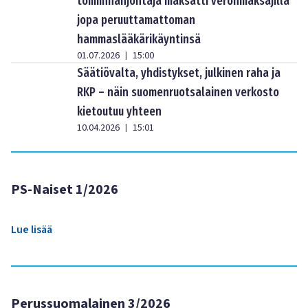
toiminnanjohtaja maksatti veronmaksajilla
jopa peruuttamattoman
hammaslääkärikäyntinsä
01.07.2026
15:00
|
Säätiövalta, yhdistykset, julkinen raha ja
RKP – näin suomenruotsalainen verkosto
kietoutuu yhteen
10.04.2026
15:01
|
PS-Naiset 1/2026
Lue lisää
Perussuomalainen 3/2026