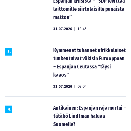
Espanjan kriisistä – ”SDP levittää
laittomille siirtolaisille punaista
mattoa”
31.07.2026
18:45
|
Kymmenet tuhannet afrikkalaiset
3
.
tunkeutuivat väkisin Eurooppaan
– Espanjan Ceutassa ”täysi
kaaos”
31.07.2026
08:04
|
Antikainen: Espanjan raja murtui –
4
.
tätäkö Lindtman haluaa
Suomelle?