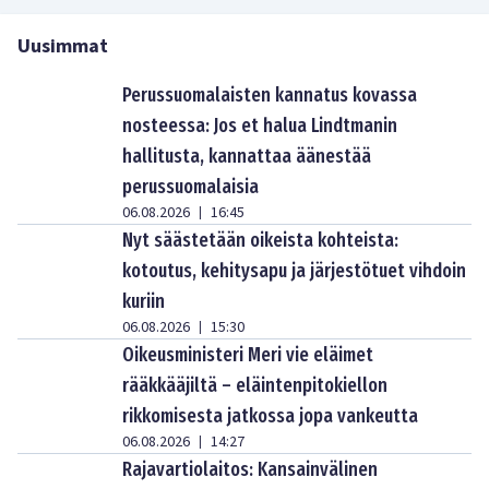
Uusimmat
Perussuomalaisten kannatus kovassa
nosteessa: Jos et halua Lindtmanin
hallitusta, kannattaa äänestää
perussuomalaisia
06.08.2026
16:45
|
Nyt säästetään oikeista kohteista:
kotoutus, kehitysapu ja järjestötuet vihdoin
kuriin
06.08.2026
15:30
|
Oikeusministeri Meri vie eläimet
rääkkääjiltä – eläintenpitokiellon
rikkomisesta jatkossa jopa vankeutta
06.08.2026
14:27
|
Rajavartiolaitos: Kansainvälinen