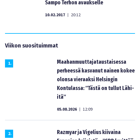
Sampo Terhon avaukselle
10.02.2017
20:12
|
Viikon suosituimmat
Maahanmuuttajataustaisessa
1
.
perheessä kasvanut nainen kokee
olonsa vieraaksi Helsingin
Kontulassa: ”Tästä on tullut Lähi-
itä”
05.08.2026
12:09
|
Razmyar ja Vigelius kiivaina
2
.