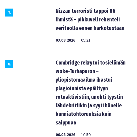
Nizzan terroristi tappoi 86
7
.
ihmistä – pikkuveli rehenteli
veriteolla ennen karkotustaan
03.08.2026
09:21
|
Cambridge rekrytoi tosielämän
8
.
woke-Turhapuron –
yliopistomaailma ihastui
plagioinnista epäiltyyn
rotuaktivistiin, unohti tyystin
lähdekritiikin ja syyti hänelle
kunniatohtoruuksia kuin
saippuaa
06.08.2026
10:50
|