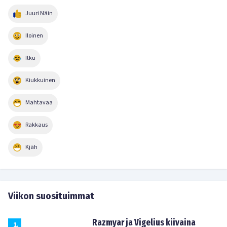
Juuri Näin
Iloinen
Itku
Kiukkuinen
Mahtavaa
Rakkaus
Kjäh
Viikon suosituimmat
Razmyar ja Vigelius kiivaina
1
.