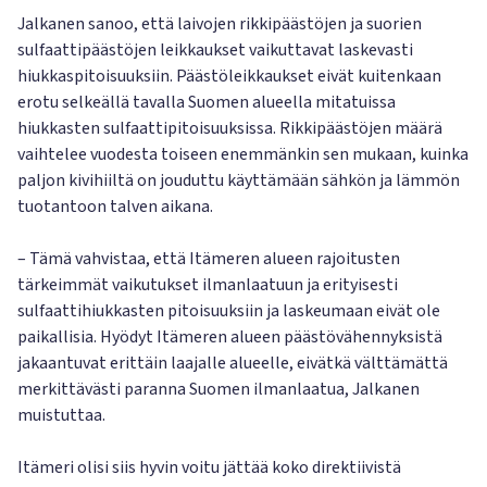
Jalkanen sanoo, että laivojen rikkipäästöjen ja suorien
sulfaattipäästöjen leikkaukset vaikuttavat laskevasti
hiukkaspitoisuuksiin. Päästöleikkaukset eivät kuitenkaan
erotu selkeällä tavalla Suomen alueella mitatuissa
hiukkasten sulfaattipitoisuuksissa. Rikkipäästöjen määrä
vaihtelee vuodesta toiseen enemmänkin sen mukaan, kuinka
paljon kivihiiltä on jouduttu käyttämään sähkön ja lämmön
tuotantoon talven aikana.
– Tämä vahvistaa, että Itämeren alueen rajoitusten
tärkeimmät vaikutukset ilmanlaatuun ja erityisesti
sulfaattihiukkasten pitoisuuksiin ja laskeumaan eivät ole
paikallisia. Hyödyt Itämeren alueen päästövähennyksistä
jakaantuvat erittäin laajalle alueelle, eivätkä välttämättä
merkittävästi paranna Suomen ilmanlaatua, Jalkanen
muistuttaa.
Itämeri olisi siis hyvin voitu jättää koko direktiivistä