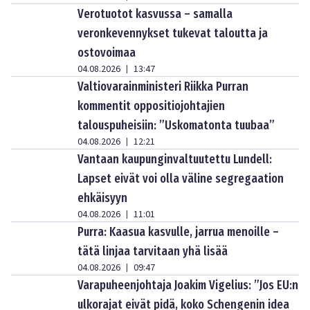
Verotuotot kasvussa – samalla
veronkevennykset tukevat taloutta ja
ostovoimaa
04.08.2026
13:47
|
Valtiovarainministeri Riikka Purran
kommentit oppositiojohtajien
talouspuheisiin: ”Uskomatonta tuubaa”
04.08.2026
12:21
|
Vantaan kaupunginvaltuutettu Lundell:
Lapset eivät voi olla väline segregaation
ehkäisyyn
04.08.2026
11:01
|
Purra: Kaasua kasvulle, jarrua menoille –
tätä linjaa tarvitaan yhä lisää
04.08.2026
09:47
|
Varapuheenjohtaja Joakim Vigelius: ”Jos EU:n
ulkorajat eivät pidä, koko Schengenin idea