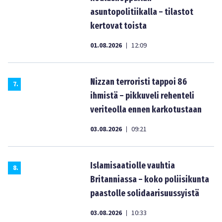
asuntopolitiikalla – tilastot
kertovat toista
01.08.2026
12:09
|
Nizzan terroristi tappoi 86
7
.
ihmistä – pikkuveli rehenteli
veriteolla ennen karkotustaan
03.08.2026
09:21
|
Islamisaatiolle vauhtia
8
.
Britanniassa – koko poliisikunta
paastolle solidaarisuussyistä
03.08.2026
10:33
|