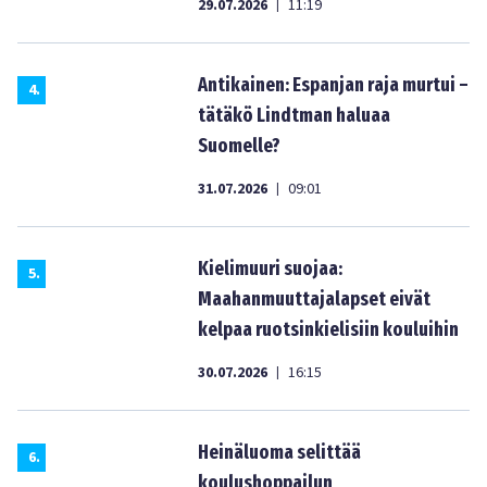
29.07.2026
11:19
|
Antikainen: Espanjan raja murtui –
4
.
tätäkö Lindtman haluaa
Suomelle?
31.07.2026
09:01
|
Kielimuuri suojaa:
5
.
Maahanmuuttajalapset eivät
kelpaa ruotsinkielisiin kouluihin
30.07.2026
16:15
|
Heinäluoma selittää
6
.
koulushoppailun