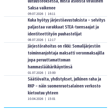
uutuusteoksessa, mistä asioista virallinen
Saksa vaikenee
09.07.2026
16:11
|
Kuka hyötyy järjestöavustuksista – selvitys
paljastaa varakkaat STEA-tuensaajat ja
identiteettityön puuhastelijat
08.07.2026
12:17
|
Järjestörahoitus on rikki: Somalijärjestön
toiminnanjohtaja maksatti veronmaksajilla
jopa peruuttamattoman
hammaslääkärikäyntinsä
01.07.2026
15:00
|
Säätiövalta, yhdistykset, julkinen raha ja
RKP – näin suomenruotsalainen verkosto
kietoutuu yhteen
10.04.2026
15:01
|