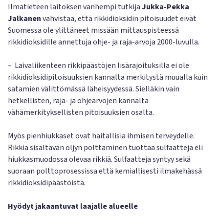
Ilmatieteen laitoksen vanhempi tutkija
Jukka-Pekka
Jalkanen
vahvistaa, että rikkidioksidin pitoisuudet eivät
Suomessa ole ylittäneet missään mittauspisteessä
rikkidioksidille annettuja ohje- ja raja-arvoja 2000-luvulla.
– Laivaliikenteen rikkipäästöjen lisärajoituksilla ei ole
rikkidioksidipitoisuuksien kannalta merkitystä muualla kuin
satamien välittömässä läheisyydessä. Sielläkin vain
hetkellisten, raja- ja ohjearvojen kannalta
vähämerkityksellisten pitoisuuksien osalta.
Myös pienhiukkaset ovat haitallisia ihmisen terveydelle.
Rikkiä sisältävän öljyn polttaminen tuottaa sulfaatteja eli
hiukkasmuodossa olevaa rikkiä. Sulfaatteja syntyy sekä
suoraan polttoprosessissa että kemiallisesti ilmakehässä
rikkidioksidipäästöistä.
Hyödyt jakaantuvat laajalle alueelle