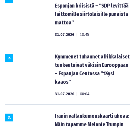
Espanjan kriisistä – ”SDP levittää
laittomille siirtolaisille punaista
mattoa”
31.07.2026
18:45
|
Kymmenet tuhannet afrikkalaiset
2
.
tunkeutuivat väkisin Eurooppaan
– Espanjan Ceutassa ”täysi
kaaos”
31.07.2026
08:04
|
Iranin vallankumouskaarti uhoaa:
3
.
Näin tapamme Melanie Trumpin