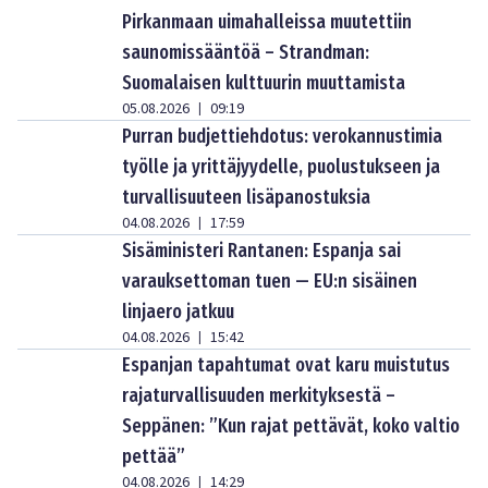
Pirkanmaan uimahalleissa muutettiin
saunomissääntöä – Strandman:
Suomalaisen kulttuurin muuttamista
05.08.2026
09:19
|
Purran budjettiehdotus: verokannustimia
työlle ja yrittäjyydelle, puolustukseen ja
turvallisuuteen lisäpanostuksia
04.08.2026
17:59
|
Sisäministeri Rantanen: Espanja sai
varauksettoman tuen — EU:n sisäinen
linjaero jatkuu
04.08.2026
15:42
|
Espanjan tapahtumat ovat karu muistutus
rajaturvallisuuden merkityksestä –
Seppänen: ”Kun rajat pettävät, koko valtio
pettää”
04.08.2026
14:29
|