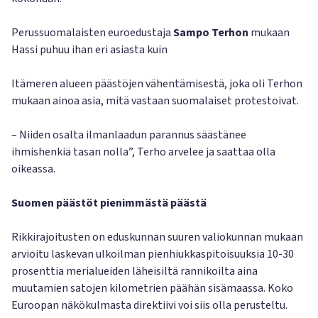
Perussuomalaisten euroedustaja
Sampo Terhon
mukaan
Hassi puhuu ihan eri asiasta kuin
Itämeren alueen päästöjen vähentämisestä, joka oli Terhon
mukaan ainoa asia, mitä vastaan suomalaiset protestoivat.
– Niiden osalta ilmanlaadun parannus säästänee
ihmishenkiä tasan nolla”, Terho arvelee ja saattaa olla
oikeassa.
Suomen päästöt pienimmästä päästä
Rikkirajoitusten on eduskunnan suuren valiokunnan mukaan
arvioitu laskevan ulkoilman pienhiukkaspitoisuuksia 10-30
prosenttia merialueiden läheisiltä rannikoilta aina
muutamien satojen kilometrien päähän sisämaassa. Koko
Euroopan näkökulmasta direktiivi voi siis olla perusteltu.