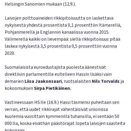
Helsingin Sanomien mukaan (12.9.).
Laivojen polttoaineiden rikkipitoisuutta on laskettava
nykyisestä yhdestä prosentista 0,1 prosenttiin Itämerellä,
Pohjanmerellä ja Englannin kanaalissa vuonna 2015.
Välimerellä kaikki on lievempää: siellä rikkipitoisuus pitää
laskea nykyisestä 3,5 prosentista 0,5 prosenttiin vuonna
2020.
Suomalaisista euroedustajista puolesta äänestivät
direktiivin parlamentille esitelleen Hassin lisäksi vain
demarien
Liisa Jaakonsaari
, ruotsalaisten
Nils Torvalds
ja
kokoomuksen
Sirpa Pietikäinen.
Vastineessaan HS:lle (16.9.) Hassi täsmensi puheitaan sen
verran, että uudet rikkirajat vähentäisivät unionissa
kuolemia vuosittain kymmenillä tuhansilla, ei sentään 50
000:lla, koska eiväthän päästörajat lopeta laivojen saasteita
kokonaan.