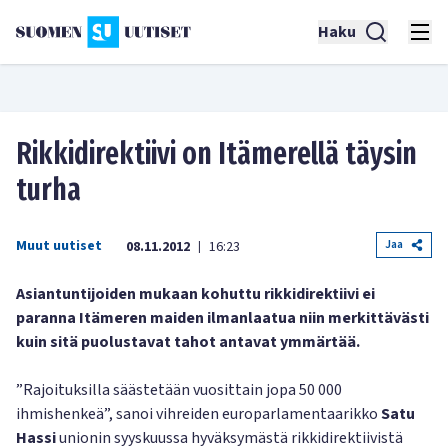
Haku
Rikkidirektiivi on Itämerellä täysin
turha
Muut uutiset
Jaa
08.11.2012
16:23
|
Asiantuntijoiden mukaan kohuttu rikkidirektiivi ei
paranna Itämeren maiden ilmanlaatua niin merkittävästi
kuin sitä puolustavat tahot antavat ymmärtää.
”Rajoituksilla säästetään vuosittain jopa 50 000
ihmishenkeä”, sanoi vihreiden europarlamentaarikko
Satu
Hassi
unionin syyskuussa hyväksymästä rikkidirektiivistä