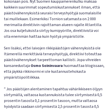
kokonaan pois. Nyt Suomen kauppamerenkulku maksaa
kaikkein suurimmat sopeutumiskustannukset ilman, että
päästövähennyksistä seuraisi terveyshyötyjä suomalaisille
tai muillekaan. Esimerkiksi Tornion satamasta on 2 000
merimailia direktiivin rajoittaman alueen rajalle Atlantilla.
Jos osa kuljetuksista siirtyy kumipyörille, direktiivistä voi
olla enemmän haittaa kuin hyötyä ympäristölle.
Sen lisäksi, ettei laivojen rikkipäästöjen vähennyksistä ole
Itämerellä merkittäviä terveyshyötyjä, direktiivi toteuttaa
päästövähennykset tarpeettoman kalliisti. Jopa vihreiden
kansanedustaja
Osmo Soininvaara
huomauttaa blogissaan,
että jäykkä rikkinormi ei ole kustannustehokasta
ympäristöpolitiikkaa.
” Jos päästöjen alentaminen tapahtuu vähärikkiseen öljyyn
siirtymällä, valtaosa kustannuksista tulee siirtymisestä 0,5
prosentin tasosta 0,1 prosentin tasoon, mutta valtaosa
hyödyistä saadaan siirtymisestä 2,5 prosentin tasosta 0,5