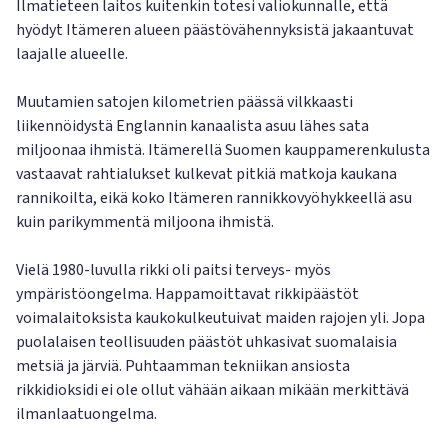
Ilmatieteen laitos kuitenkin totesi valiokunnalle, että
hyödyt Itämeren alueen päästövähennyksistä jakaantuvat
laajalle alueelle.
Muutamien satojen kilometrien päässä vilkkaasti
liikennöidystä Englannin kanaalista asuu lähes sata
miljoonaa ihmistä. Itämerellä Suomen kauppamerenkulusta
vastaavat rahtialukset kulkevat pitkiä matkoja kaukana
rannikoilta, eikä koko Itämeren rannikkovyöhykkeellä asu
kuin parikymmentä miljoona ihmistä.
Vielä 1980-luvulla rikki oli paitsi terveys- myös
ympäristöongelma. Happamoittavat rikkipäästöt
voimalaitoksista kaukokulkeutuivat maiden rajojen yli. Jopa
puolalaisen teollisuuden päästöt uhkasivat suomalaisia
metsiä ja järviä. Puhtaamman tekniikan ansiosta
rikkidioksidi ei ole ollut vähään aikaan mikään merkittävä
ilmanlaatuongelma.