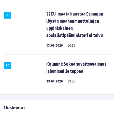
22 EU-maata haastaa Espanjan
9
.
löysän maahanmuuttolinjan –
uppiniskainen
sosialistipääministeri ei taivu
03.08.2026
16:15
|
Kolumni: Sokea suvaitsevaisuus
10
.
islamismille tappaa
29.07.2026
13:26
|
Uusimmat