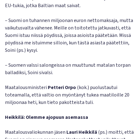
EU-tukia, jotka Baltian maat saivat.
– Suomi on tuhannen miljoonan euron nettomaksaja, mutta
vaikutusvalta vähenee. Meille on toitotettu jatkuvasti, että
Suomi istuu niissä pöydissä, joissa asioista päätetään. Missä
pöydissä me istuimme silloin, kun tästä asiasta päätettiin,
Soini (ps.) kysyi.
– Suomen valssi salongeissa on muuttunut matalan torpan
balladiksi, Soini sivalsi.
Maatalousministeri
Petteri Orpo
(kok.) puolustautui
toteamalla, että valtio on myöntänyt tukea maatiloille 20
miljoonaa heti, kun tieto pakotteista tuli.
Heikkilä: Olemme ajopuun asemassa
Maatalousvaliokunnan jäsen
Lauri Heikkilä
(ps.) moitti, että