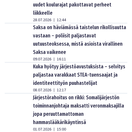
uudet koulurajat pakottavat perheet
liikkeelle
28.07.2026
12:44
|
Saksa on häviämässä taistelun rikollisuutta
vastaan – poliisit paljastavat
uutuusteoksessa, mistä asioista virallinen
Saksa vaikenee
09.07.2026
16:11
|
Kuka hyötyy järjestöavustuksista – selvitys
paljastaa varakkaat STEA-tuensaajat ja
identiteettityön puuhastelijat
08.07.2026
12:17
|
Järjestörahoitus on rikki: Somalijärjestön
toiminnanjohtaja maksatti veronmaksajilla
jopa peruuttamattoman
hammaslääkärikäyntinsä
01.07.2026
15:00
|