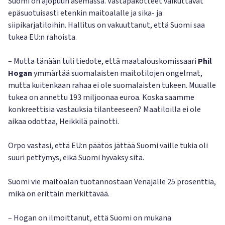
Suomi on ajopuun asemassa. Vastapakotteet vaikuttavat
epäsuotuisasti etenkin maitoalalle ja sika- ja
siipikarjatiloihin. Hallitus on vakuuttanut, että Suomi saa
tukea EU:n rahoista.
– Mutta tänään tuli tiedote, että maatalouskomissaari
Phil
Hogan
ymmärtää suomalaisten maitotilojen ongelmat,
mutta kuitenkaan rahaa ei ole suomalaisten tukeen. Muualle
tukea on annettu 193 miljoonaa euroa. Koska saamme
konkreettisia vastauksia tilanteeseen? Maatiloilla ei ole
aikaa odottaa, Heikkilä painotti.
Orpo vastasi, että EU:n päätös jättää Suomi vaille tukia oli
suuri pettymys, eikä Suomi hyväksy sitä.
Suomi vie maitoalan tuotannostaan Venäjälle 25 prosenttia,
mikä on erittäin merkittävää.
– Hogan on ilmoittanut, että Suomi on mukana