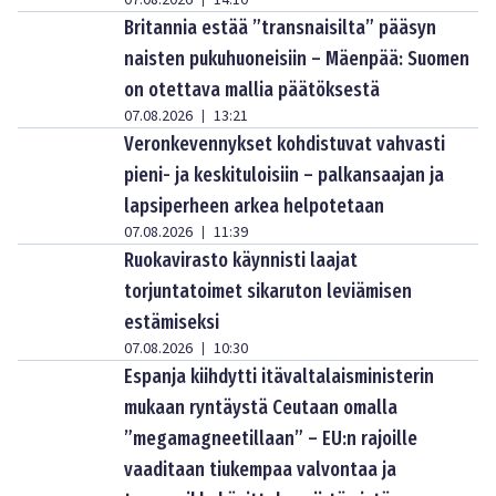
07.08.2026
14:10
Britannia estää ”transnaisilta” pääsyn
naisten pukuhuoneisiin – Mäenpää: Suomen
on otettava mallia päätöksestä
07.08.2026
13:21
|
Veronkevennykset kohdistuvat vahvasti
pieni- ja keskituloisiin – palkansaajan ja
lapsiperheen arkea helpotetaan
07.08.2026
11:39
|
Ruokavirasto käynnisti laajat
torjuntatoimet sikaruton leviämisen
estämiseksi
07.08.2026
10:30
|
Espanja kiihdytti itävaltalaisministerin
mukaan ryntäystä Ceutaan omalla
”megamagneetillaan” – EU:n rajoille
vaaditaan tiukempaa valvontaa ja