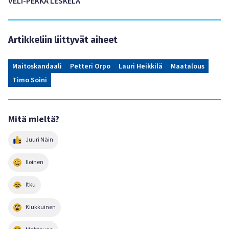
VELI-PEKKA LESKELÄ
Artikkeliin liittyvät aiheet
Maitoskandaali
Petteri Orpo
Lauri Heikkilä
Maatalous
Timo Soini
Mitä mieltä?
Juuri Näin
Iloinen
Itku
Kiukkuinen