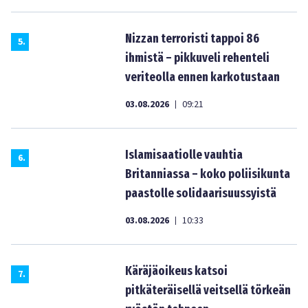
Nizzan terroristi tappoi 86
5
.
ihmistä – pikkuveli rehenteli
veriteolla ennen karkotustaan
03.08.2026
09:21
|
Islamisaatiolle vauhtia
6
.
Britanniassa – koko poliisikunta
paastolle solidaarisuussyistä
03.08.2026
10:33
|
Käräjäoikeus katsoi
7
.
pitkäteräisellä veitsellä törkeän