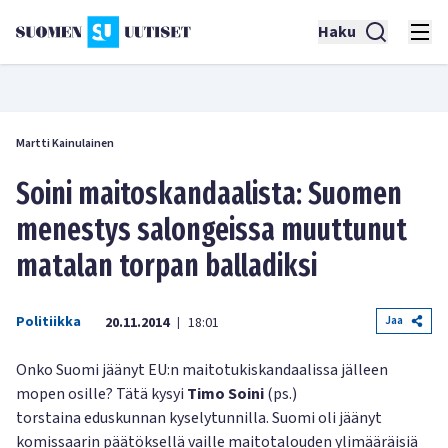
Haku
Martti Kainulainen
Soini maitoskandaalista: Suomen
menestys salongeissa muuttunut
matalan torpan balladiksi
Politiikka
Jaa
20.11.2014
18:01
|
Onko Suomi jäänyt EU:n maitotukiskandaalissa jälleen
mopen osille? Tätä kysyi
Timo Soini
(ps.)
torstaina eduskunnan kyselytunnilla. Suomi oli jäänyt
komissaarin päätöksellä vaille maitotalouden ylimääräisiä