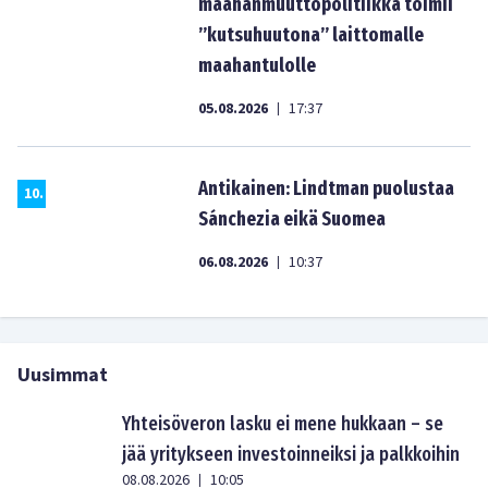
maahanmuuttopolitiikka toimii
”kutsuhuutona” laittomalle
maahantulolle
05.08.2026
17:37
|
Antikainen: Lindtman puolustaa
10
.
Sánchezia eikä Suomea
06.08.2026
10:37
|
Uusimmat
Yhteisöveron lasku ei mene hukkaan – se
jää yritykseen investoinneiksi ja palkkoihin
08.08.2026
10:05
|