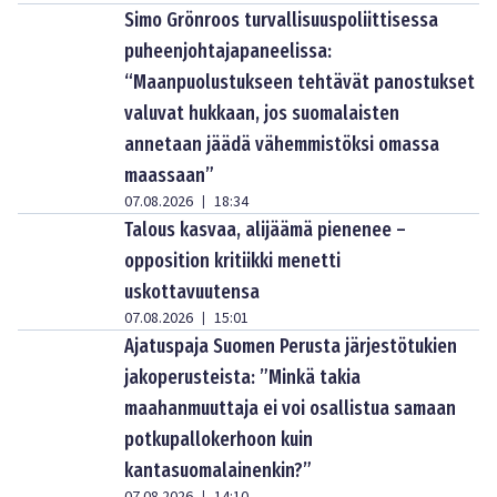
Simo Grönroos turvallisuuspoliittisessa
puheenjohtajapaneelissa:
“Maanpuolustukseen tehtävät panostukset
valuvat hukkaan, jos suomalaisten
annetaan jäädä vähemmistöksi omassa
maassaan”
07.08.2026
18:34
|
Talous kasvaa, alijäämä pienenee –
opposition kritiikki menetti
uskottavuutensa
07.08.2026
15:01
|
Ajatuspaja Suomen Perusta järjestötukien
jakoperusteista: ”Minkä takia
maahanmuuttaja ei voi osallistua samaan
potkupallokerhoon kuin
kantasuomalainenkin?”
|