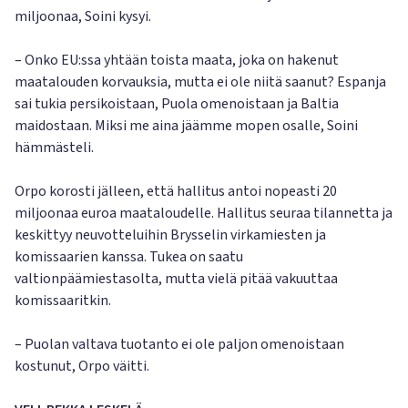
miljoonaa, Soini kysyi.
– Onko EU:ssa yhtään toista maata, joka on hakenut
maatalouden korvauksia, mutta ei ole niitä saanut? Espanja
sai tukia persikoistaan, Puola omenoistaan ja Baltia
maidostaan. Miksi me aina jäämme mopen osalle, Soini
hämmästeli.
Orpo korosti jälleen, että hallitus antoi nopeasti 20
miljoonaa euroa maataloudelle. Hallitus seuraa tilannetta ja
keskittyy neuvotteluihin Brysselin virkamiesten ja
komissaarien kanssa. Tukea on saatu
valtionpäämiestasolta, mutta vielä pitää vakuuttaa
komissaaritkin.
– Puolan valtava tuotanto ei ole paljon omenoistaan
kostunut, Orpo väitti.