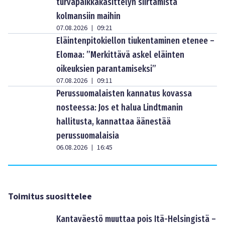
turvapaikkakäsittelyn siirtämistä
kolmansiin maihin
07.08.2026
09:21
|
Eläintenpitokiellon tiukentaminen etenee –
Elomaa: ”Merkittävä askel eläinten
oikeuksien parantamiseksi”
07.08.2026
09:11
|
Perussuomalaisten kannatus kovassa
nosteessa: Jos et halua Lindtmanin
hallitusta, kannattaa äänestää
perussuomalaisia
06.08.2026
16:45
|
Toimitus suosittelee
Kantaväestö muuttaa pois Itä-Helsingistä –