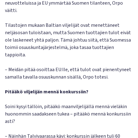
neuvotteluissa ja EU ymmärtää Suomen tilanteen, Orpo
väitti.
Tilastojen mukaan Baltian viljelijät ovat menettäneet
neljäsosan tuloistaan, mutta Suomen tuottajien tulot eivät
ole laskeneet yhtä paljon. Tämä johtuu siitä, että Suomessa
toimii osuuskuntajärjestelmä, joka tasaa tuottajien
tappioita.
– Meidän pitää osoittaa EU:lle, että tulot ovat pienentyneet
samalla tavalla osuuskunnan sisällä, Orpo totesi.
Pitääkö viljelijän mennä konkurssiin?
Soini kysyi tällöin, pitääkö maanviljelijällä mennä vieläkin
huonommin saadakseen tukea – pitääkö mennä konkurssiin
asti?
– Näinhän Talvivaarassa kävi: konkurssin jälkeen tuli 60