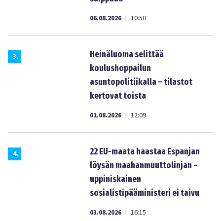
06.08.2026
10:50
|
Heinäluoma selittää
3
.
koulushoppailun
asuntopolitiikalla – tilastot
kertovat toista
01.08.2026
12:09
|
22 EU-maata haastaa Espanjan
4
.
löysän maahanmuuttolinjan –
uppiniskainen
sosialistipääministeri ei taivu
03.08.2026
16:15
|