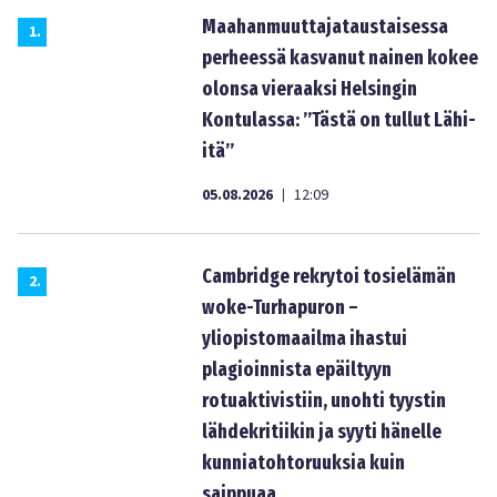
Maahanmuuttajataustaisessa
1
.
perheessä kasvanut nainen kokee
olonsa vieraaksi Helsingin
Kontulassa: ”Tästä on tullut Lähi-
itä”
05.08.2026
12:09
|
Cambridge rekrytoi tosielämän
2
.
woke-Turhapuron –
yliopistomaailma ihastui
plagioinnista epäiltyyn
rotuaktivistiin, unohti tyystin
lähdekritiikin ja syyti hänelle
kunniatohtoruuksia kuin
saippuaa