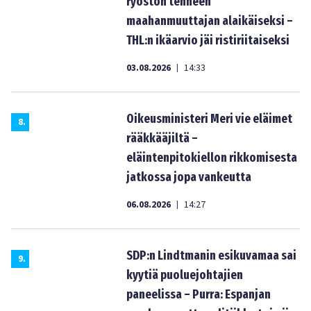
ryöstön tehneen
maahanmuuttajan alaikäiseksi –
THL:n ikäarvio jäi ristiriitaiseksi
03.08.2026
14:33
|
Oikeusministeri Meri vie eläimet
8
.
rääkkääjiltä –
eläintenpitokiellon rikkomisesta
jatkossa jopa vankeutta
06.08.2026
14:27
|
SDP:n Lindtmanin esikuvamaa sai
9
.
kyytiä puoluejohtajien
paneelissa – Purra: Espanjan