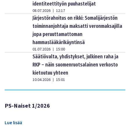
identiteettityön puuhastelijat
08.07.2026
12:17
|
Järjestörahoitus on rikki: Somalijärjestön
toiminnanjohtaja maksatti veronmaksajilla
jopa peruuttamattoman
hammaslääkärikäyntinsä
01.07.2026
15:00
|
Säätiövalta, yhdistykset, julkinen raha ja
RKP – näin suomenruotsalainen verkosto
kietoutuu yhteen
10.04.2026
15:01
|
PS-Naiset 1/2026
Lue lisää