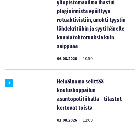
yliopistomaailma ihastui
plagioinnista epäiltyyn
rotuaktivistiin, unohti tyystin
lähdekritiikin ja syyti hänelle
kunniatohtoruuksia kuin
saippuaa
06.08.2026
10:50
|
Heinäluoma selittää
3
.
koulushoppailun
asuntopolitiikalla – tilastot
kertovat toista
01.08.2026
12:09
|