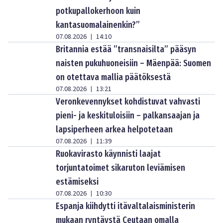
potkupallokerhoon kuin
kantasuomalainenkin?”
07.08.2026
14:10
|
Britannia estää ”transnaisilta” pääsyn
naisten pukuhuoneisiin – Mäenpää: Suomen
on otettava mallia päätöksestä
07.08.2026
13:21
|
Veronkevennykset kohdistuvat vahvasti
pieni- ja keskituloisiin – palkansaajan ja
lapsiperheen arkea helpotetaan
07.08.2026
11:39
|
Ruokavirasto käynnisti laajat
torjuntatoimet sikaruton leviämisen
estämiseksi
07.08.2026
10:30
|
Espanja kiihdytti itävaltalaisministerin
mukaan ryntäystä Ceutaan omalla