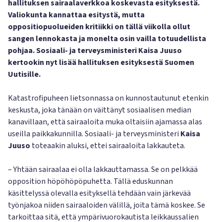
hallituksen sairaalaverkkoa koskevasta esityksestä.
Valiokunta kannattaa esitystä, mutta
oppositiopuolueiden kritiikki on tällä viikolla ollut
sangen lennokasta ja monelta osin vailla totuudellista
pohjaa. Sosiaali- ja terveysministeri Kaisa Juuso
kertookin nyt lisää hallituksen esityksestä Suomen
Uutisille.
Katastrofipuheen lietsonnassa on kunnostautunut etenkin
keskusta, joka tänään on väittänyt sosiaalisen median
kanavillaan, että sairaaloita muka oltaisiin ajamassa alas
useilla paikkakunnilla. Sosiaali- ja terveysministeri
Kaisa
Juuso
toteaakin aluksi, ettei sairaaloita lakkauteta.
– Yhtään sairaalaa ei olla lakkauttamassa. Se on pelkkää
opposition höpöhöpöpuhetta. Tällä eduskunnan
käsittelyssä olevalla esityksellä tehdään vain järkevää
työnjakoa niiden sairaaloiden välillä, joita tämä koskee. Se
tarkoittaa sitä, että ympärivuorokautista leikkaussalien