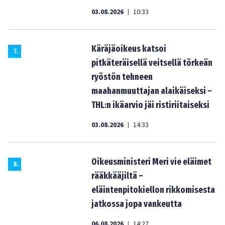
03.08.2026
10:33
|
Käräjäoikeus katsoi
7
.
pitkäteräisellä veitsellä törkeän
ryöstön tehneen
maahanmuuttajan alaikäiseksi –
THL:n ikäarvio jäi ristiriitaiseksi
03.08.2026
14:33
|
Oikeusministeri Meri vie eläimet
8
.
rääkkääjiltä –
eläintenpitokiellon rikkomisesta
jatkossa jopa vankeutta
06.08.2026
14:27
|