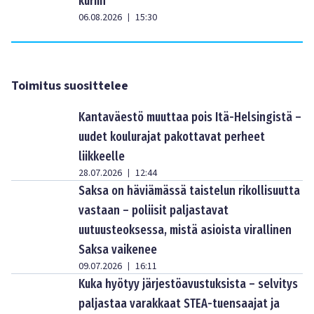
kuriin
06.08.2026
15:30
|
Toimitus suosittelee
Kantaväestö muuttaa pois Itä-Helsingistä –
uudet koulurajat pakottavat perheet
liikkeelle
28.07.2026
12:44
|
Saksa on häviämässä taistelun rikollisuutta
vastaan – poliisit paljastavat
uutuusteoksessa, mistä asioista virallinen
Saksa vaikenee
09.07.2026
16:11
|
Kuka hyötyy järjestöavustuksista – selvitys
paljastaa varakkaat STEA-tuensaajat ja