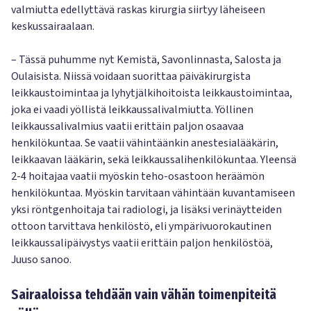
valmiutta edellyttävä raskas kirurgia siirtyy läheiseen
keskussairaalaan.
– Tässä puhumme nyt Kemistä, Savonlinnasta, Salosta ja
Oulaisista. Niissä voidaan suorittaa päiväkirurgista
leikkaustoimintaa ja lyhytjälkihoitoista leikkaustoimintaa,
joka ei vaadi yöllistä leikkaussalivalmiutta. Yöllinen
leikkaussalivalmius vaatii erittäin paljon osaavaa
henkilökuntaa. Se vaatii vähintäänkin anestesialääkärin,
leikkaavan lääkärin, sekä leikkaussalihenkilökuntaa. Yleensä
2-4 hoitajaa vaatii myöskin teho-osastoon heräämön
henkilökuntaa. Myöskin tarvitaan vähintään kuvantamiseen
yksi röntgenhoitaja tai radiologi, ja lisäksi verinäytteiden
ottoon tarvittava henkilöstö, eli ympärivuorokautinen
leikkaussalipäivystys vaatii erittäin paljon henkilöstöä,
Juuso sanoo.
Sairaaloissa tehdään vain vähän toimenpiteitä