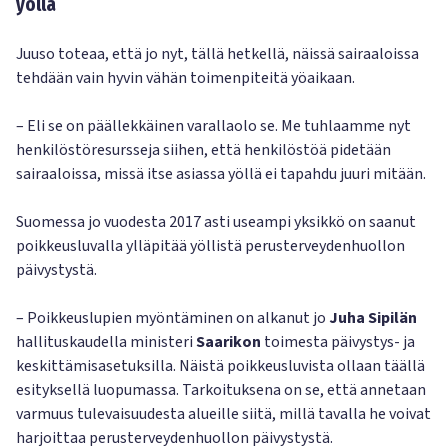
yöllä
Juuso toteaa, että jo nyt, tällä hetkellä, näissä sairaaloissa
tehdään vain hyvin vähän toimenpiteitä yöaikaan.
– Eli se on päällekkäinen varallaolo se. Me tuhlaamme nyt
henkilöstöresursseja siihen, että henkilöstöä pidetään
sairaaloissa, missä itse asiassa yöllä ei tapahdu juuri mitään.
Suomessa jo vuodesta 2017 asti useampi yksikkö on saanut
poikkeusluvalla ylläpitää yöllistä perusterveydenhuollon
päivystystä.
– Poikkeuslupien myöntäminen on alkanut jo
Juha Sipilän
hallituskaudella ministeri
Saarikon
toimesta päivystys- ja
keskittämisasetuksilla. Näistä poikkeusluvista ollaan täällä
esityksellä luopumassa. Tarkoituksena on se, että annetaan
varmuus tulevaisuudesta alueille siitä, millä tavalla he voivat
harjoittaa perusterveydenhuollon päivystystä.