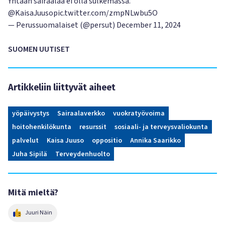
Yhtään sairaalaa ei olla sulkemassa.
@KaisaJuuso
pic.twitter.com/zmpNLwbu5O
— Perussuomalaiset (@persut)
December 11, 2024
SUOMEN UUTISET
Artikkeliin liittyvät aiheet
yöpäivystys
Sairaalaverkko
vuokratyövoima
hoitohenkilökunta
resurssit
sosiaali- ja terveysvaliokunta
palvelut
Kaisa Juuso
oppositio
Annika Saarikko
Juha Sipilä
Terveydenhuolto
Mitä mieltä?
Juuri Näin