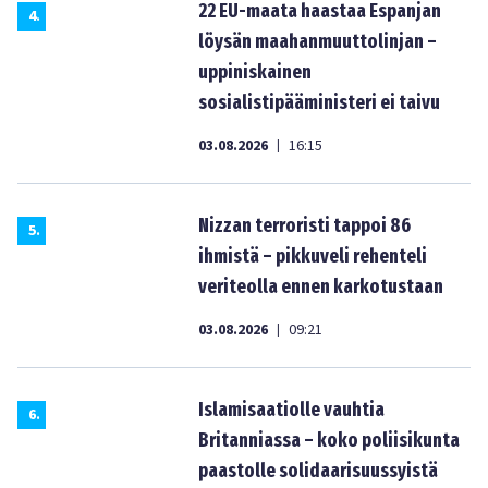
22 EU-maata haastaa Espanjan
4
.
löysän maahanmuuttolinjan –
uppiniskainen
sosialistipääministeri ei taivu
03.08.2026
16:15
|
Nizzan terroristi tappoi 86
5
.
ihmistä – pikkuveli rehenteli
veriteolla ennen karkotustaan
03.08.2026
09:21
|
Islamisaatiolle vauhtia
6
.
Britanniassa – koko poliisikunta
paastolle solidaarisuussyistä