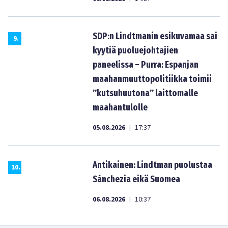
SDP:n Lindtmanin esikuvamaa sai
9
.
kyytiä puoluejohtajien
paneelissa – Purra: Espanjan
maahanmuuttopolitiikka toimii
”kutsuhuutona” laittomalle
maahantulolle
05.08.2026
17:37
|
Antikainen: Lindtman puolustaa
10
.
Sánchezia eikä Suomea
06.08.2026
10:37
|