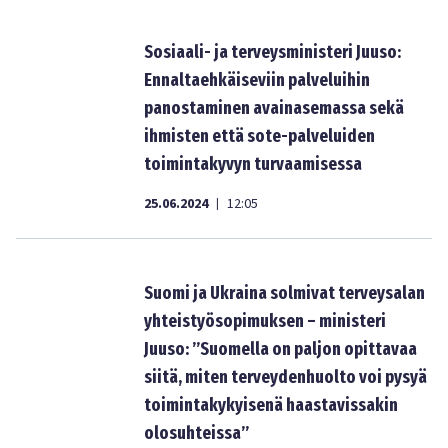
Sosiaali- ja terveysministeri Juuso:
Ennaltaehkäiseviin palveluihin
panostaminen avainasemassa sekä
ihmisten että sote-palveluiden
toimintakyvyn turvaamisessa
25.06.2024
12:05
|
Suomi ja Ukraina solmivat terveysalan
yhteistyösopimuksen – ministeri
Juuso: ”Suomella on paljon opittavaa
siitä, miten terveydenhuolto voi pysyä
toimintakykyisenä haastavissakin
olosuhteissa”