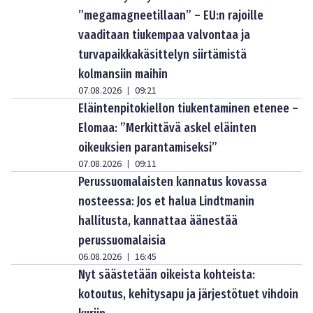
”megamagneetillaan” – EU:n rajoille
vaaditaan tiukempaa valvontaa ja
turvapaikkakäsittelyn siirtämistä
kolmansiin maihin
07.08.2026
09:21
|
Eläintenpitokiellon tiukentaminen etenee –
Elomaa: ”Merkittävä askel eläinten
oikeuksien parantamiseksi”
07.08.2026
09:11
|
Perussuomalaisten kannatus kovassa
nosteessa: Jos et halua Lindtmanin
hallitusta, kannattaa äänestää
perussuomalaisia
06.08.2026
16:45
|
Nyt säästetään oikeista kohteista:
kotoutus, kehitysapu ja järjestötuet vihdoin