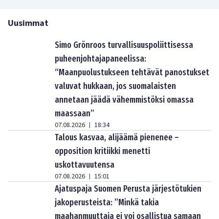
Uusimmat
Simo Grönroos turvallisuuspoliittisessa
puheenjohtajapaneelissa:
“Maanpuolustukseen tehtävät panostukset
valuvat hukkaan, jos suomalaisten
annetaan jäädä vähemmistöksi omassa
maassaan”
07.08.2026
18:34
|
Talous kasvaa, alijäämä pienenee –
opposition kritiikki menetti
uskottavuutensa
07.08.2026
15:01
|
Ajatuspaja Suomen Perusta järjestötukien
jakoperusteista: ”Minkä takia
maahanmuuttaja ei voi osallistua samaan