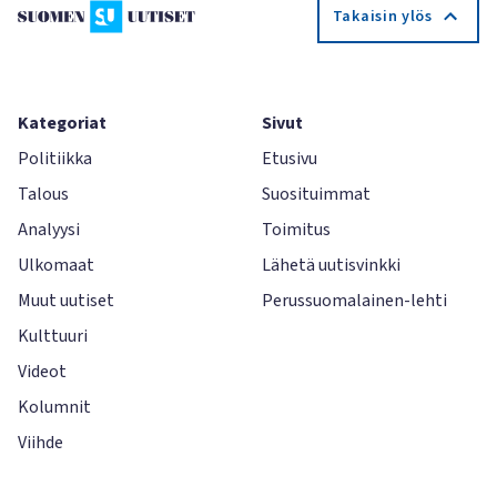
Takaisin ylös
Kategoriat
Sivut
Politiikka
Etusivu
Talous
Suosituimmat
Analyysi
Toimitus
Ulkomaat
Lähetä uutisvinkki
Muut uutiset
Perussuomalainen-lehti
Kulttuuri
Videot
Kolumnit
Viihde