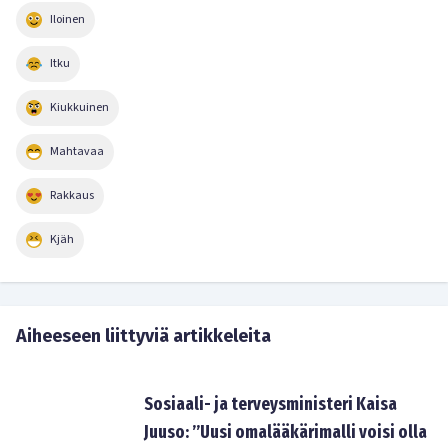
Iloinen
Itku
Kiukkuinen
Mahtavaa
Rakkaus
Kjäh
Aiheeseen liittyviä artikkeleita
Sosiaali- ja terveysministeri Kaisa
Juuso: ”Uusi omalääkärimalli voisi olla