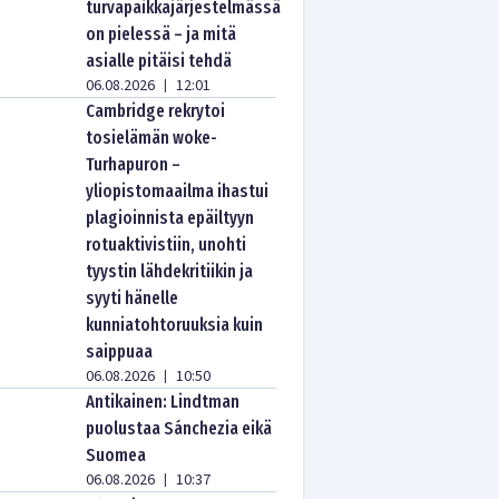
turvapaikkajärjestelmässä
on pielessä – ja mitä
asialle pitäisi tehdä
06.08.2026
12:01
|
Cambridge rekrytoi
tosielämän woke-
Turhapuron –
yliopistomaailma ihastui
plagioinnista epäiltyyn
rotuaktivistiin, unohti
tyystin lähdekritiikin ja
syyti hänelle
kunniatohtoruuksia kuin
saippuaa
06.08.2026
10:50
|
Antikainen: Lindtman
puolustaa Sánchezia eikä
Suomea
06.08.2026
10:37
|