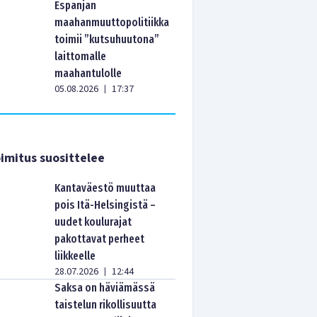
Espanjan
maahanmuuttopolitiikka
toimii ”kutsuhuutona”
laittomalle
maahantulolle
05.08.2026
17:37
|
imitus suosittelee
Kantaväestö muuttaa
pois Itä-Helsingistä –
uudet koulurajat
pakottavat perheet
liikkeelle
28.07.2026
12:44
|
Saksa on häviämässä
taistelun rikollisuutta