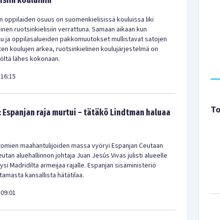
isiin kouluihin
en oppilaiden osuus on suomenkielisissä kouluissa liki
en ruotsinkielisiin verrattuna. Samaan aikaan kun
u ja oppilasalueiden pakkomuutokset mullistavat satojen
en koulujen arkea, ruotsinkielinen koulujärjestelmä on
iöltä lähes kokonaan.
16:15
To
: Espanjan raja murtui – tätäkö Lindtman haluaa
ttomien maahantulijoiden massa vyöryi Espanjan Ceutaan
tan aluehallinnon johtaja Juan Jesús Vivas julisti alueelle
yysi Madridilta armeijaa rajalle. Espanjan sisäministeriö
istamasta kansallista hätätilaa.
09:01