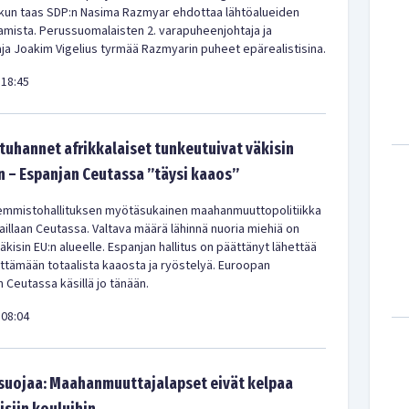
 kun taas SDP:n Nasima Razmyar ehdottaa lähtöalueiden
amista. Perussuomalaisten 2. varapuheenjohtaja ja
a Joakim Vigelius tyrmää Razmyarin puheet epärealistisina.
18:45
uhannet afrikkalaiset tunkeutuivat väkisin
 – Espanjan Ceutassa ”täysi kaaos”
emmistohallituksen myötäsukainen maahanmuuttopolitiikka
aillaan Ceutassa. Valtava määrä lähinnä nuoria miehiä on
kisin EU:n alueelle. Espanjan hallitus on päättänyt lähettää
ittämään totaalista kaaosta ja ryöstelyä. Euroopan
 Ceutassa käsillä jo tänään.
08:04
 suojaa: Maahanmuuttajalapset eivät kelpaa