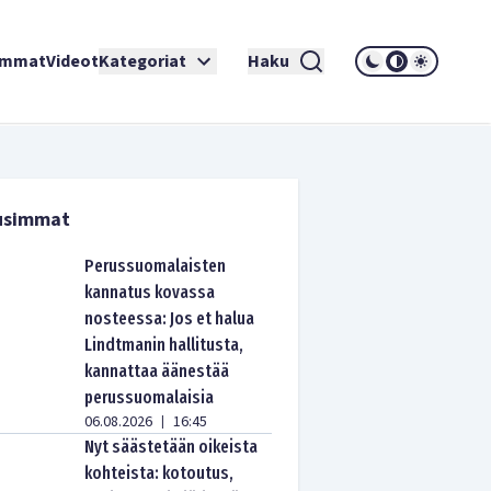
immat
Videot
Kategoriat
Haku
usimmat
Perussuomalaisten
kannatus kovassa
nosteessa: Jos et halua
Lindtmanin hallitusta,
kannattaa äänestää
perussuomalaisia
06.08.2026
16:45
|
Nyt säästetään oikeista
kohteista: kotoutus,