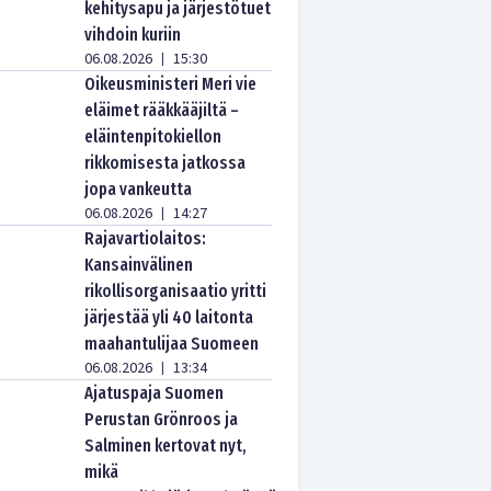
kehitysapu ja järjestötuet
vihdoin kuriin
06.08.2026
15:30
|
Oikeusministeri Meri vie
eläimet rääkkääjiltä –
eläintenpitokiellon
rikkomisesta jatkossa
jopa vankeutta
06.08.2026
14:27
|
Rajavartiolaitos:
Kansainvälinen
rikollisorganisaatio yritti
järjestää yli 40 laitonta
maahantulijaa Suomeen
06.08.2026
13:34
|
Ajatuspaja Suomen
Perustan Grönroos ja
Salminen kertovat nyt,
mikä