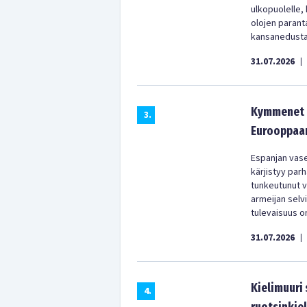
ulkopuolelle,
olojen parant
kansanedustaj
31.07.2026
|
Kymmenet t
3
.
Eurooppaan
Espanjan vas
kärjistyy parh
tunkeutunut vä
armeijan selv
tulevaisuus on
31.07.2026
|
Kielimuuri
4
.