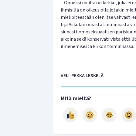
– Onneksi meillä on kirkko, joka ei 
ihmisillä on oikeus olla jotakin mi
mielipiteestään olen itse vahvasti er
Irja Askolan omasta toiminnasta viri
siunasi homoseksuaalisen pariskunn
aikoina sekä konservatiivista että l
ilmenemisestä kirkon toiminnassa.
VELI-PEKKA LESKELÄ
Mitä mieltä?