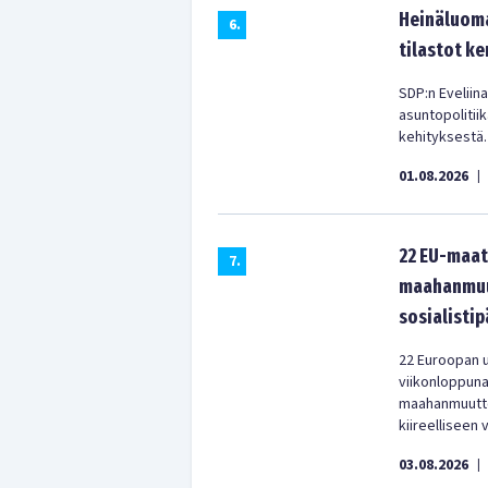
Heinäluoma
6
.
tilastot ke
SDP:n Eveliina
asuntopolitii
kehityksestä.
01.08.2026
|
22 EU-maat
7
.
maahanmuut
sosialistip
22 Euroopan u
viikonloppun
maahanmuuttop
kiireelliseen 
03.08.2026
|