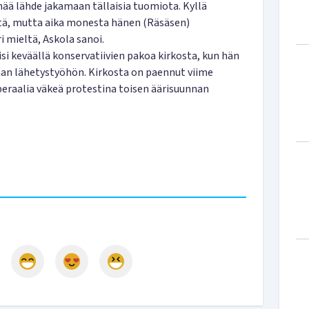
enää lähde jakamaan tällaisia tuomiota. Kyllä
eltä, mutta aika monesta hänen (Räsäsen)
i mieltä, Askola sanoi.
si keväällä konservatiivien pakoa kirkosta, kun hän
an lähetystyöhön. Kirkosta on paennut viime
iberaalia väkeä protestina toisen äärisuunnan