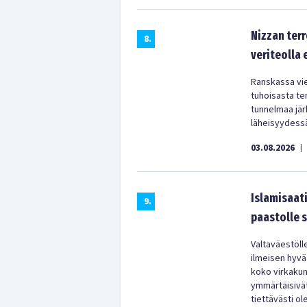
Nizzan terr
8
.
veriteolla
Ranskassa vie
tuhoisasta te
tunnelmaa järk
läheisyydess
03.08.2026
|
Islamisaati
9
.
paastolle 
Valtaväestölle
ilmeisen hyvää
koko virkakun
ymmärtäisivät
tiettävästi o