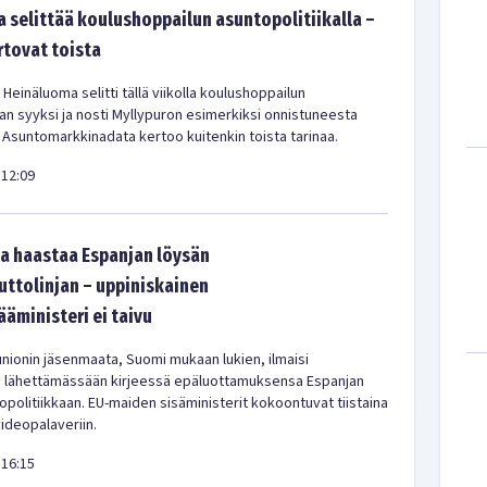
 selittää koulushoppailun asuntopolitiikalla –
rtovat toista
 Heinäluoma selitti tällä viikolla koulushoppailun
kan syyksi ja nosti Myllypuron esimerkiksi onnistuneesta
 Asuntomarkkinadata kertoo kuitenkin toista tarinaa.
12:09
a haastaa Espanjan löysän
tolinjan – uppiniskainen
ääministeri ei taivu
nionin jäsenmaata, Suomi mukaan lukien, ilmaisi
a lähettämässään kirjeessä epäluottamuksensa Espanjan
olitiikkaan. EU-maiden sisäministerit kokoontuvat tiistaina
videopalaveriin.
16:15