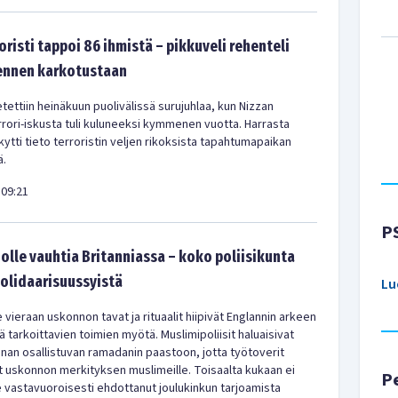
oristi tappoi 86 ihmistä – pikkuveli rehenteli
 ennen karkotustaan
tettiin heinäkuun puolivälissä surujuhlaa, kun Nizzan
rrori-iskusta tuli kuluneeksi kymmenen vuotta. Harrasta
ytti tieto terroristin veljen rikoksista tapahtumapaikan
ä.
09:21
P
olle vauhtia Britanniassa – koko poliisikunta
solidaarisuussyistä
Lu
 vieraan uskonnon tavat ja rituaalit hiipivät Englannin arkeen
 tarkoittavien toimien myötä. Muslimipoliisit haluaisivat
nan osallistuvan ramadanin paastoon, jotta työtoverit
 uskonnon merkityksen muslimeille. Toisaalta kukaan ei
P
le vastavuoroisesti ehdottanut joulukinkun tarjoamista