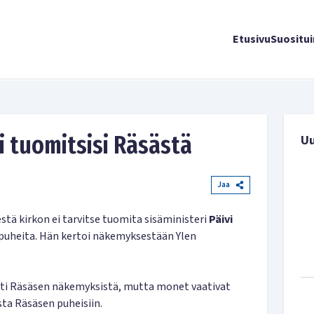
Etusivu
Suositu
i tuomitsisi Räsästä
U
Jaa
stä kirkon ei tarvitse tuomita sisäministeri
Päivi
 puheita. Hän kertoi näkemyksestään Ylen
rti Räsäsen näkemyksistä, mutta monet vaativat
ta Räsäsen puheisiin.