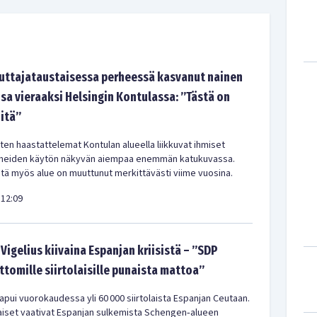
tajataustaisessa perheessä kasvanut nainen
sa vieraaksi Helsingin Kontulassa: ”Tästä on
-itä”
en haastattelemat Kontulan alueella liikkuvat ihmiset
meiden käytön näkyvän aiempaa enemmän katukuvassa.
ä myös alue on muuttunut merkittävästi viime vuosina.
12:09
Vigelius kiivaina Espanjan kriisistä – ”SDP
ittomille siirtolaisille punaista mattoa”
pui vuorokaudessa yli 60 000 siirtolaista Espanjan Ceutaan.
iset vaativat Espanjan sulkemista Schengen‑alueen