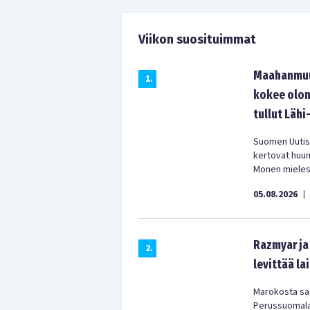
Viikon suosituimmat
Maahanmuut
1
.
kokee olon
tullut Lähi
Suomen Uutist
kertovat huu
Monen mielest
05.08.2026
|
Razmyar ja 
2
.
levittää la
Marokosta saa
Perussuomala