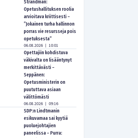
Strandman:
Opetushallituksen roolia
arvioitava kriittisesti –
”Jokainen turha hallinnon
porras vie resursseja pois
opetuksesta”
06.08.2026
10:01
|
Opettajiin kohdistuva
väkivalta on lisääntynyt
merkittävästi –
Seppänen:
Opetusministerin on
puututtava asiaan
välittömästi
06.08.2026
09:16
|
SDP:n Lindtmanin
esikuvamaa sai kyytiä
puoluejohtajien
paneelissa – Purra: