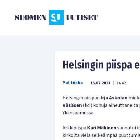
Helsingin piispa e
Politiikka
15.07.2013
14:42
|
Helsingin piispan
Irja Askolan
miele
Räsäsen
(kd.) kohuja aiheuttaneita
Ykkösaamussa.
Arkkipiispa
Kari Mäkinen
sanoutui i
kirkolta vielä selkeämpää puuttumis