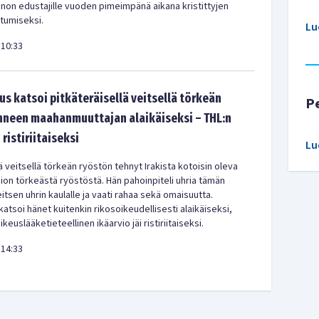
non edustajille vuoden pimeimpänä aikana kristittyjen
stumiseksi.
Lu
10:33
s katsoi pitkäteräisellä veitsellä törkeän
P
hneen maahanmuuttajan alaikäiseksi – THL:n
 ristiriitaiseksi
Lu
ä veitsellä törkeän ryöstön tehnyt Irakista kotoisin oleva
ion törkeästä ryöstöstä. Hän pahoinpiteli uhria tämän
itsen uhrin kaulalle ja vaati rahaa sekä omaisuutta.
atsoi hänet kuitenkin rikosoikeudellisesti alaikäiseksi,
keuslääketieteellinen ikäarvio jäi ristiriitaiseksi.
14:33