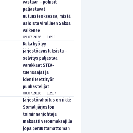
vastaan – poliisit
paljastavat
uutuusteoksessa, mistä
asioista virallinen Saksa
vaikenee
09.07.2026
16:11
|
Kuka hyötyy
järjestöavustuksista –
selvitys paljastaa
varakkaat STEA-
tuensaajat ja
identiteettityön
puuhastelijat
08.07.2026
12:17
|
Järjestörahoitus on rikki:
Somalijärjestön
toiminnanjohtaja
maksatti veronmaksajilla
jopa peruuttamattoman