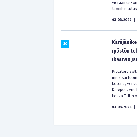
vieraan uskon
tapoihin tutu
03.08.2026
|
Käräjäoikeu
10
.
ryöstön te
ikäarvio jäi
Pitkäteräisell
mies sai tuom
kotona, vei ve
Käräjäoikeus k
koska THL:n oi
03.08.2026
|