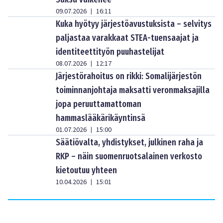
09.07.2026
16:11
|
Kuka hyötyy järjestöavustuksista – selvitys
paljastaa varakkaat STEA-tuensaajat ja
identiteettityön puuhastelijat
08.07.2026
12:17
|
Järjestörahoitus on rikki: Somalijärjestön
toiminnanjohtaja maksatti veronmaksajilla
jopa peruuttamattoman
hammaslääkärikäyntinsä
01.07.2026
15:00
|
Säätiövalta, yhdistykset, julkinen raha ja
RKP – näin suomenruotsalainen verkosto
kietoutuu yhteen
10.04.2026
15:01
|