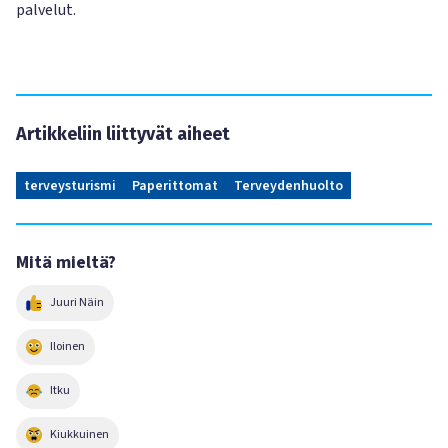
palvelut.
Artikkeliin liittyvät aiheet
terveysturismi
Paperittomat
Terveydenhuolto
Mitä mieltä?
Juuri Näin
Iloinen
Itku
Kiukkuinen