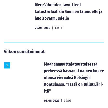
Meri: Vihreiden tavoitteet
katastrofaalisia Suomen taloudelle ja
huoltovarmuudelle
28.05.2018
13:37
|
Viikon suosituimmat
Maahanmuuttajataustaisessa
1
.
perheessä kasvanut nainen kokee
olonsa vieraaksi Helsingin
Kontulassa: ”Tästä on tullut Lähi-
itä”
05.08.2026
12:09
|