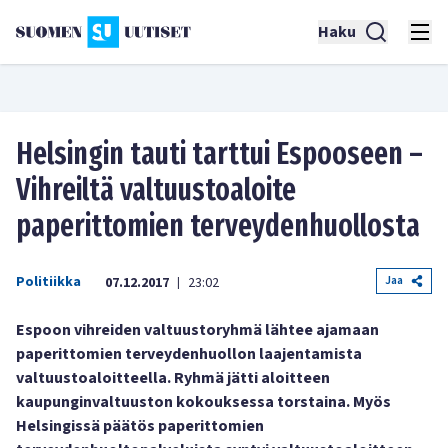
Haku
Helsingin tauti tarttui Espooseen –
Vihreiltä valtuustoaloite
paperittomien terveydenhuollosta
Politiikka
Jaa
07.12.2017
23:02
|
Espoon vihreiden valtuustoryhmä lähtee ajamaan
paperittomien terveydenhuollon laajentamista
valtuustoaloitteella. Ryhmä jätti aloitteen
kaupunginvaltuuston kokouksessa torstaina. Myös
Helsingissä päätös paperittomien