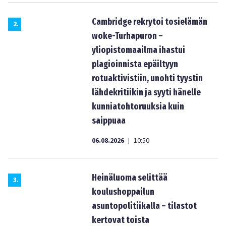
Cambridge rekrytoi tosielämän
2
.
woke-Turhapuron –
yliopistomaailma ihastui
plagioinnista epäiltyyn
rotuaktivistiin, unohti tyystin
lähdekritiikin ja syyti hänelle
kunniatohtoruuksia kuin
saippuaa
06.08.2026
10:50
|
Heinäluoma selittää
3
.
koulushoppailun
asuntopolitiikalla – tilastot
kertovat toista