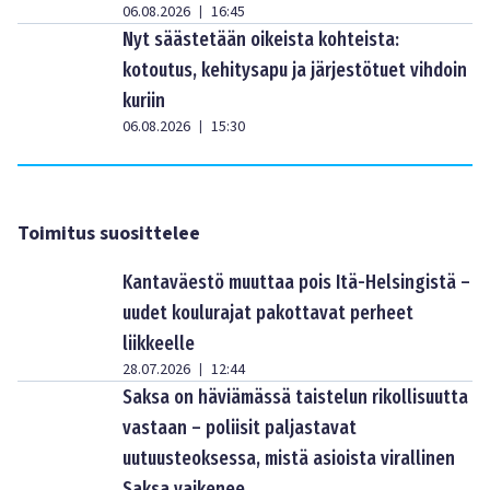
06.08.2026
16:45
|
Nyt säästetään oikeista kohteista:
kotoutus, kehitysapu ja järjestötuet vihdoin
kuriin
06.08.2026
15:30
|
Toimitus suosittelee
Kantaväestö muuttaa pois Itä-Helsingistä –
uudet koulurajat pakottavat perheet
liikkeelle
28.07.2026
12:44
|
Saksa on häviämässä taistelun rikollisuutta
vastaan – poliisit paljastavat
uutuusteoksessa, mistä asioista virallinen
Saksa vaikenee