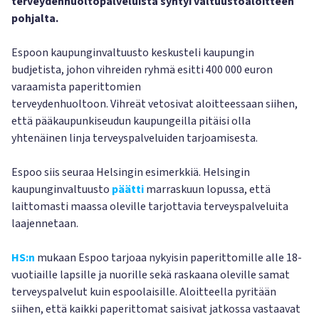
terveydenhuoltopalveluista syntyi valtuustoaloitteen
pohjalta.
Espoon kaupunginvaltuusto keskusteli kaupungin
budjetista, johon vihreiden ryhmä esitti 400 000 euron
varaamista paperittomien
terveydenhuoltoon. Vihreät vetosivat aloitteessaan siihen,
että pääkaupunkiseudun kaupungeilla pitäisi olla
yhtenäinen linja terveyspalveluiden tarjoamisesta.
Espoo siis seuraa Helsingin esimerkkiä. Helsingin
kaupunginvaltuusto
päätti
marraskuun lopussa, että
laittomasti maassa oleville tarjottavia terveyspalveluita
laajennetaan.
HS:n
mukaan Espoo tarjoaa nykyisin paperittomille alle 18-
vuotiaille lapsille ja nuorille sekä raskaana oleville samat
terveyspalvelut kuin espoolaisille. Aloitteella pyritään
siihen, että kaikki paperittomat saisivat jatkossa vastaavat