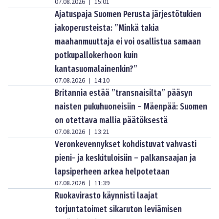
07.08.2026
15:01
|
Ajatuspaja Suomen Perusta järjestötukien
jakoperusteista: ”Minkä takia
maahanmuuttaja ei voi osallistua samaan
potkupallokerhoon kuin
kantasuomalainenkin?”
07.08.2026
14:10
|
Britannia estää ”transnaisilta” pääsyn
naisten pukuhuoneisiin – Mäenpää: Suomen
on otettava mallia päätöksestä
07.08.2026
13:21
|
Veronkevennykset kohdistuvat vahvasti
pieni- ja keskituloisiin – palkansaajan ja
lapsiperheen arkea helpotetaan
07.08.2026
11:39
|
Ruokavirasto käynnisti laajat
torjuntatoimet sikaruton leviämisen