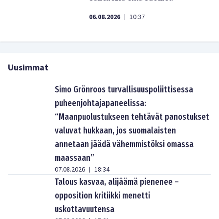
06.08.2026
10:37
|
Uusimmat
Simo Grönroos turvallisuuspoliittisessa
puheenjohtajapaneelissa:
“Maanpuolustukseen tehtävät panostukset
valuvat hukkaan, jos suomalaisten
annetaan jäädä vähemmistöksi omassa
maassaan”
07.08.2026
18:34
|
Talous kasvaa, alijäämä pienenee –
opposition kritiikki menetti
uskottavuutensa