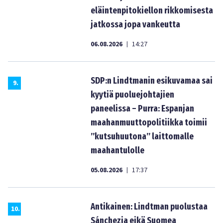
eläintenpitokiellon rikkomisesta
jatkossa jopa vankeutta
06.08.2026
14:27
|
SDP:n Lindtmanin esikuvamaa sai
9
.
kyytiä puoluejohtajien
paneelissa – Purra: Espanjan
maahanmuuttopolitiikka toimii
”kutsuhuutona” laittomalle
maahantulolle
05.08.2026
17:37
|
Antikainen: Lindtman puolustaa
10
.
Sánchezia eikä Suomea