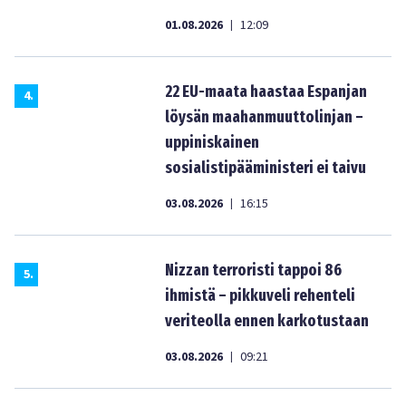
01.08.2026
12:09
|
22 EU-maata haastaa Espanjan
4
.
löysän maahanmuuttolinjan –
uppiniskainen
sosialistipääministeri ei taivu
03.08.2026
16:15
|
Nizzan terroristi tappoi 86
5
.
ihmistä – pikkuveli rehenteli
veriteolla ennen karkotustaan
03.08.2026
09:21
|