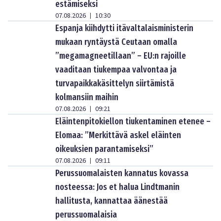
estämiseksi
07.08.2026
10:30
|
Espanja kiihdytti itävaltalaisministerin
mukaan ryntäystä Ceutaan omalla
”megamagneetillaan” – EU:n rajoille
vaaditaan tiukempaa valvontaa ja
turvapaikkakäsittelyn siirtämistä
kolmansiin maihin
07.08.2026
09:21
|
Eläintenpitokiellon tiukentaminen etenee –
Elomaa: ”Merkittävä askel eläinten
oikeuksien parantamiseksi”
07.08.2026
09:11
|
Perussuomalaisten kannatus kovassa
nosteessa: Jos et halua Lindtmanin
hallitusta, kannattaa äänestää
perussuomalaisia