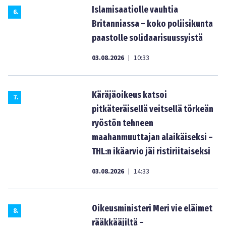
Islamisaatiolle vauhtia
6
.
Britanniassa – koko poliisikunta
paastolle solidaarisuussyistä
03.08.2026
10:33
|
Käräjäoikeus katsoi
7
.
pitkäteräisellä veitsellä törkeän
ryöstön tehneen
maahanmuuttajan alaikäiseksi –
THL:n ikäarvio jäi ristiriitaiseksi
03.08.2026
14:33
|
Oikeusministeri Meri vie eläimet
8
.
rääkkääjiltä –