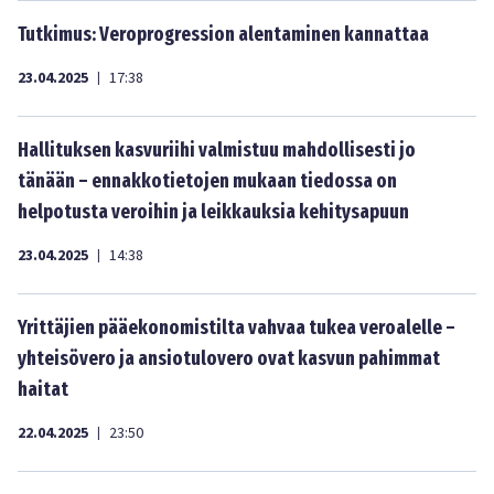
Tutkimus: Veroprogression alentaminen kannattaa
23.04.2025
17:38
|
Hallituksen kasvuriihi valmistuu mahdollisesti jo
tänään – ennakkotietojen mukaan tiedossa on
helpotusta veroihin ja leikkauksia kehitysapuun
23.04.2025
14:38
|
Yrittäjien pääekonomistilta vahvaa tukea veroalelle –
yhteisövero ja ansiotulovero ovat kasvun pahimmat
haitat
22.04.2025
23:50
|