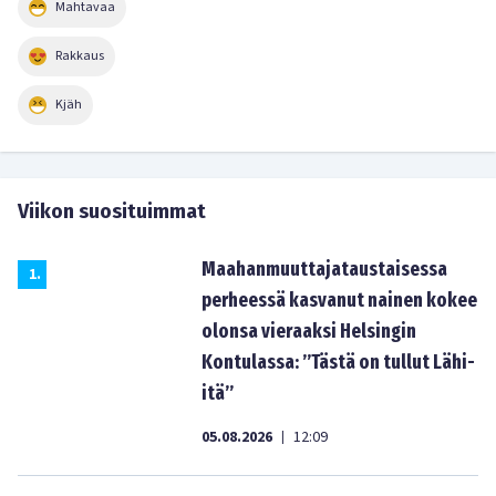
Mahtavaa
Rakkaus
Kjäh
Viikon suosituimmat
Maahanmuuttajataustaisessa
1
.
perheessä kasvanut nainen kokee
olonsa vieraaksi Helsingin
Kontulassa: ”Tästä on tullut Lähi-
itä”
05.08.2026
12:09
|