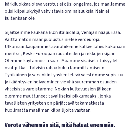
kärkiluokkaa oleva verotus ei olisi ongelma, jos maallamme
olisi kilpailukykyä vahvistavia ominaisuuksia. Näin ei
kuitenkaan ole.
Sijaitsemme kaukana EU:n itälaidalla, Venäjän naapurissa.
Välttämätön maanpuolustus nielee veroeuroja.
Ulkomaankaupamme tavaraliikenne kulkee lähes kokonaan
meritse, Keski-Euroopan rautateiden ja rekkojen sijaan.
Olemme käytännössä saari. Maamme sisäiset etäisyydet
ovat pitkät. Talvisin rahaa kuluu lämmittämiseen.
Työikäinen ja varsinkin työskentelevä väestömme supistuu
ja ikääntyvien hoivaaminen vie yhä suuremman osuuden
yhteisistä varoistamme. Nokian kultavuosien jälkeen
olemme muuttuneet tavalliseksi pikkumaaksi, jonka
tavallisten yritysten on pärjättävä takamatkasta
huolimatta maailman kilpailijoita vastaan.
Verota vähemmän sitä, mitä haluat enemmän.