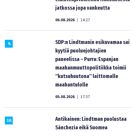
jatkossa jopa vankeutta
06.08.2026
14:27
|
SDP:n Lindtmanin esikuvamaa sai
9
.
kyytiä puoluejohtajien
paneelissa – Purra: Espanjan
maahanmuuttopolitiikka toimii
”kutsuhuutona” laittomalle
maahantulolle
05.08.2026
17:37
|
Antikainen: Lindtman puolustaa
10
.
Sánchezia eikä Suomea