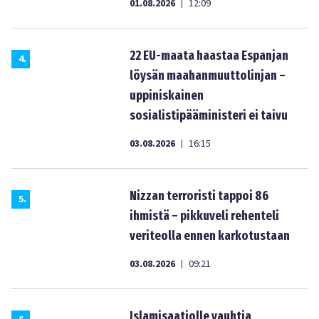
01.08.2026
12:09
|
22 EU-maata haastaa Espanjan
4
.
löysän maahanmuuttolinjan –
uppiniskainen
sosialistipääministeri ei taivu
03.08.2026
16:15
|
Nizzan terroristi tappoi 86
5
.
ihmistä – pikkuveli rehenteli
veriteolla ennen karkotustaan
03.08.2026
09:21
|
Islamisaatiolle vauhtia