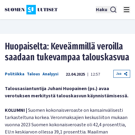
Haku
Huopaiselta: Keveämmillä veroilla
saadaan tukevampaa talouskasvua
Politiikka
Talous
Analyysi
Jaa
22.04.2025
12:57
|
Talousasiantuntija Juhani Huopainen (ps.) avaa
verotuksen merkitystä talouskasvun käynnistämisessä.
KOLUMNI |
Suomen kokonaisveroaste on kansainvälisesti
tarkasteltuna korkea. Veronmaksajien keskusliiton mukaan
vuonna 2023 Suomen kokonaisveroaste oli 42,4 prosenttia,
EU:n keskiarvon ollessa 39,1 prosenttia. Maailman