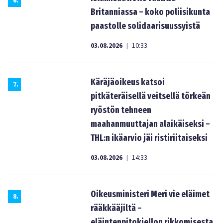
6
.
Britanniassa – koko poliisikunta
paastolle solidaarisuussyistä
03.08.2026
10:33
|
Käräjäoikeus katsoi
7
.
pitkäteräisellä veitsellä törkeän
ryöstön tehneen
maahanmuuttajan alaikäiseksi –
THL:n ikäarvio jäi ristiriitaiseksi
03.08.2026
14:33
|
Oikeusministeri Meri vie eläimet
8
.
rääkkääjiltä –
eläintenpitokiellon rikkomisesta