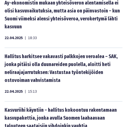
Ay-ekonomistin mukaan yhteisöveron alentamisella ei
olisi kasvuvaikutuksia, mutta asia on päinvastoin – kun
Suomi viimeksi alensi yhteisöveroa, verokertymä lähti
kasvuun
22.04.2025
18:33
|
Hallitus harkitsee vakavasti palkkojen veroalea – SAK,
jonka pitäisi olla duunareiden puolella, aloitti heti
neliraajajarrutuksen: Vastustaa työntekijöiden
ostovoiman vahvistamista
22.04.2025
15:13
|
Kasvuriihi käyntiin – hallitus kokoontuu rakentamaan
kasvupakettia, jonka avulla Suomen laahaavaan
talouteen saataisiin vihdoinkin vauhtia