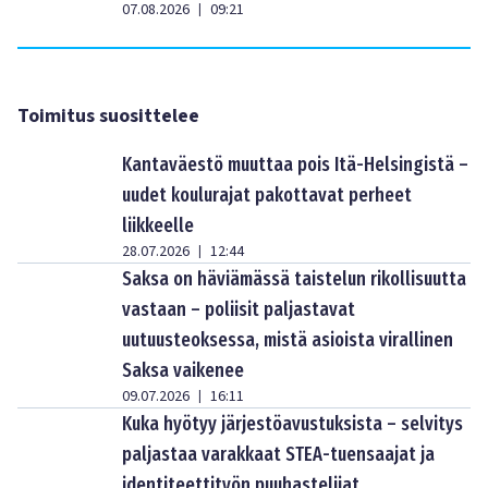
07.08.2026
09:21
|
Toimitus suosittelee
Kantaväestö muuttaa pois Itä-Helsingistä –
uudet koulurajat pakottavat perheet
liikkeelle
28.07.2026
12:44
|
Saksa on häviämässä taistelun rikollisuutta
vastaan – poliisit paljastavat
uutuusteoksessa, mistä asioista virallinen
Saksa vaikenee
09.07.2026
16:11
|
Kuka hyötyy järjestöavustuksista – selvitys
paljastaa varakkaat STEA-tuensaajat ja
identiteettityön puuhastelijat