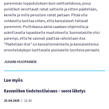
paremman lopputuloksen kuin vaihtoehdossa, jossa
poliitikot verottavat rahat valtiolle ja sitten päätetään,
kenelle ja millä perustein rahat jaetaan. Pitää olla
rohkeutta luottaa siihen, että kansalaiset tietävät
paremmin. Politiikassa ääniä saadaan ohjelmilla ja
uskottavalla lupauksella muutoksesta. Suomalaisille olisi
parempi, että he saisivat päättää rahoistaan itse.
”Päätetään itse” on kansallismieliselle ja kansalaistensa
arvostelukykyyn luottavalle puolueelle luonteva periaate.
JUHANI HUOPAINEN
Lue myös
Kasvuriihen tiedotustilaisuus – suora lähetys
23.04.2025
21:43
|