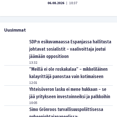
06.08.2026
10:37
|
Uusimmat
SDP:n esikuvamaassa Espanjassa hallitusta
johtavat sosialistit – vaalivoittaja joutui
jäämään oppositioon
13:32
”Meillä ei ole roskakalaa” – mikkeliläinen
kalayrittäjä panostaa vain kotimaiseen
12:01
Yhteisöveron lasku ei mene hukkaan – se
jää yritykseen investoinneiksi ja palkkoihin
10:05
Simo Grönroos turvallisuuspoliittisessa
puheenjohtajapaneelissa: