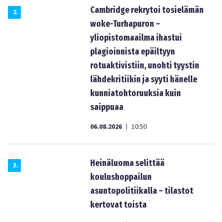
Cambridge rekrytoi tosielämän
2
.
woke-Turhapuron –
yliopistomaailma ihastui
plagioinnista epäiltyyn
rotuaktivistiin, unohti tyystin
lähdekritiikin ja syyti hänelle
kunniatohtoruuksia kuin
saippuaa
06.08.2026
10:50
|
Heinäluoma selittää
3
.
koulushoppailun
asuntopolitiikalla – tilastot
kertovat toista