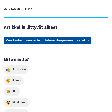
22.04.2025
10:55
|
Artikkeliin liittyvät aiheet
Verokarhu
veroaste
Juhani Huopainen
verotus
Mitä mieltä?
Juuri Näin
Iloinen
Itku
Kiukkuinen