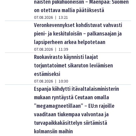
naisten pukuhuoneisiin – Mäenpää: Suomen
on otettava mallia päätöksestä
07.08.2026
13:21
|
Veronkevennykset kohdistuvat vahvasti
pieni- ja keskituloisiin – palkansaajan ja
lapsiperheen arkea helpotetaan
07.08.2026
11:39
|
Ruokavirasto käynnisti laajat
torjuntatoimet sikaruton leviämisen
estämiseksi
07.08.2026
10:30
|
Espanja kiihdytti itävaltalaisministerin
mukaan ryntäystä Ceutaan omalla
”megamagneetillaan” – EU:n rajoille
vaaditaan tiukempaa valvontaa ja
turvapaikkakäsittelyn siirtämistä
kolmansiin maihin