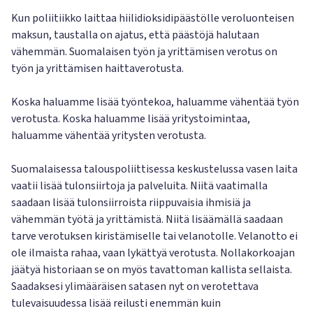
Kun poliitiikko laittaa hiilidioksidipäästölle veroluonteisen
maksun, taustalla on ajatus, että päästöjä halutaan
vähemmän. Suomalaisen työn ja yrittämisen verotus on
työn ja yrittämisen haittaverotusta.
Koska haluamme lisää työntekoa, haluamme vähentää työn
verotusta. Koska haluamme lisää yritystoimintaa,
haluamme vähentää yritysten verotusta.
Suomalaisessa talouspoliittisessa keskustelussa vasen laita
vaatii lisää tulonsiirtoja ja palveluita. Niitä vaatimalla
saadaan lisää tulonsiirroista riippuvaisia ihmisiä ja
vähemmän työtä ja yrittämistä. Niitä lisäämällä saadaan
tarve verotuksen kiristämiselle tai velanotolle. Velanotto ei
ole ilmaista rahaa, vaan lykättyä verotusta. Nollakorkoajan
jäätyä historiaan se on myös tavattoman kallista sellaista.
Saadaksesi ylimääräisen satasen nyt on verotettava
tulevaisuudessa lisää reilusti enemmän kuin