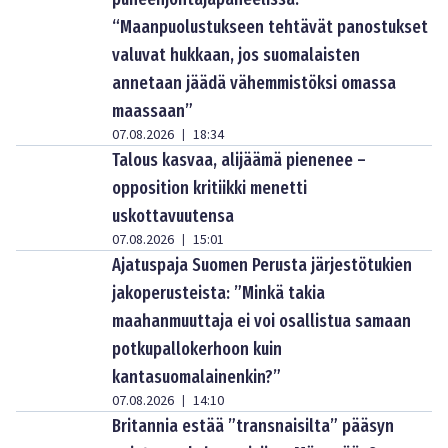
“Maanpuolustukseen tehtävät panostukset
valuvat hukkaan, jos suomalaisten
annetaan jäädä vähemmistöksi omassa
maassaan”
07.08.2026
18:34
|
Talous kasvaa, alijäämä pienenee –
opposition kritiikki menetti
uskottavuutensa
07.08.2026
15:01
|
Ajatuspaja Suomen Perusta järjestötukien
jakoperusteista: ”Minkä takia
maahanmuuttaja ei voi osallistua samaan
potkupallokerhoon kuin
kantasuomalainenkin?”
07.08.2026
14:10
|
Britannia estää ”transnaisilta” pääsyn