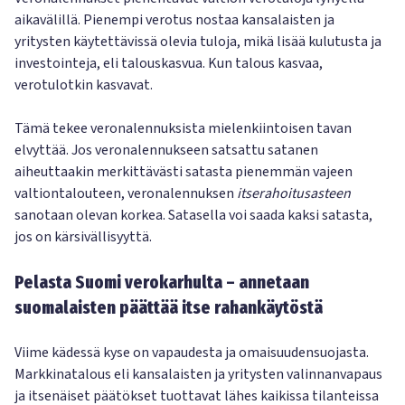
aikavälillä. Pienempi verotus nostaa kansalaisten ja
yritysten käytettävissä olevia tuloja, mikä lisää kulutusta ja
investointeja, eli talouskasvua. Kun talous kasvaa,
verotulotkin kasvavat.
Tämä tekee veronalennuksista mielenkiintoisen tavan
elvyttää. Jos veronalennukseen satsattu satanen
aiheuttaakin merkittävästi satasta pienemmän vajeen
valtiontalouteen, veronalennuksen
itserahoitusasteen
sanotaan olevan korkea. Satasella voi saada kaksi satasta,
jos on kärsivällisyyttä.
Pelasta Suomi verokarhulta – annetaan
suomalaisten päättää itse rahankäytöstä
Viime kädessä kyse on vapaudesta ja omaisuudensuojasta.
Markkinatalous eli kansalaisten ja yritysten valinnanvapaus
ja itsenäiset päätökset tuottavat lähes kaikissa tilanteissa