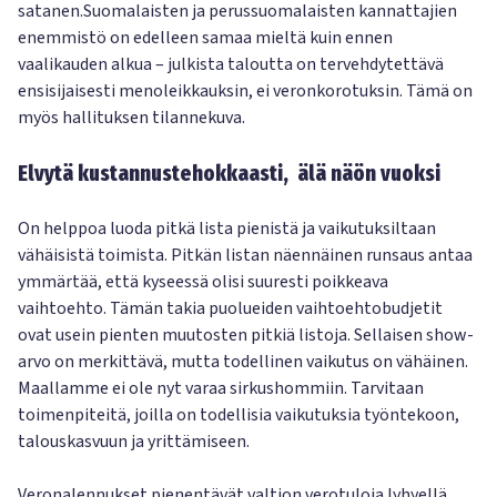
satanen.Suomalaisten ja perussuomalaisten kannattajien
enemmistö on edelleen samaa mieltä kuin ennen
vaalikauden alkua – julkista taloutta on tervehdytettävä
ensisijaisesti menoleikkauksin, ei veronkorotuksin. Tämä on
myös hallituksen tilannekuva.
Elvytä kustannustehokkaasti, älä näön vuoksi
On helppoa luoda pitkä lista pienistä ja vaikutuksiltaan
vähäisistä toimista. Pitkän listan näennäinen runsaus antaa
ymmärtää, että kyseessä olisi suuresti poikkeava
vaihtoehto. Tämän takia puolueiden vaihtoehtobudjetit
ovat usein pienten muutosten pitkiä listoja. Sellaisen show-
arvo on merkittävä, mutta todellinen vaikutus on vähäinen.
Maallamme ei ole nyt varaa sirkushommiin. Tarvitaan
toimenpiteitä, joilla on todellisia vaikutuksia työntekoon,
talouskasvuun ja yrittämiseen.
Veronalennukset pienentävät valtion verotuloja lyhyellä