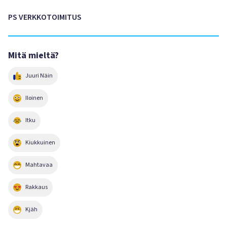
PS VERKKOTOIMITUS
Mitä mieltä?
Juuri Näin
Iloinen
Itku
Kiukkuinen
Mahtavaa
Rakkaus
Kjäh