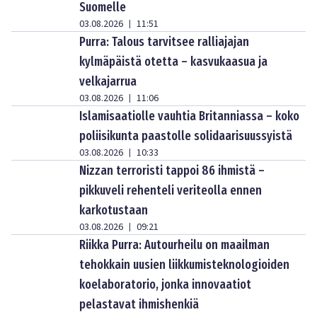
Suomelle
03.08.2026
11:51
|
Purra: Talous tarvitsee ralliajajan
kylmäpäistä otetta – kasvukaasua ja
velkajarrua
03.08.2026
11:06
|
Islamisaatiolle vauhtia Britanniassa – koko
poliisikunta paastolle solidaarisuussyistä
03.08.2026
10:33
|
Nizzan terroristi tappoi 86 ihmistä –
pikkuveli rehenteli veriteolla ennen
karkotustaan
03.08.2026
09:21
|
Riikka Purra: Autourheilu on maailman
tehokkain uusien liikkumisteknologioiden
koelaboratorio, jonka innovaatiot
pelastavat ihmishenkiä