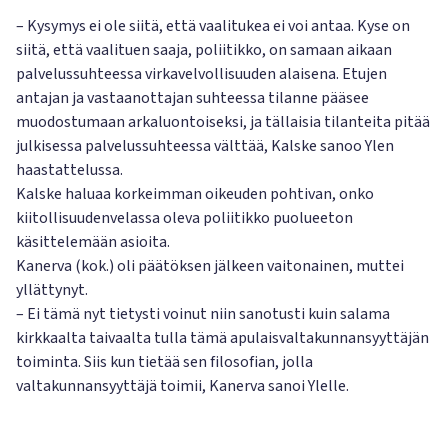
– Kysymys ei ole siitä, että vaalitukea ei voi antaa. Kyse on
siitä, että vaalituen saaja, poliitikko, on samaan aikaan
palvelussuhteessa virkavelvollisuuden alaisena. Etujen
antajan ja vastaanottajan suhteessa tilanne pääsee
muodostumaan arkaluontoiseksi, ja tällaisia tilanteita pitää
julkisessa palvelussuhteessa välttää, Kalske sanoo Ylen
haastattelussa.
Kalske haluaa korkeimman oikeuden pohtivan, onko
kiitollisuudenvelassa oleva poliitikko puolueeton
käsittelemään asioita.
Kanerva (kok.) oli päätöksen jälkeen vaitonainen, muttei
yllättynyt.
– Ei tämä nyt tietysti voinut niin sanotusti kuin salama
kirkkaalta taivaalta tulla tämä apulaisvaltakunnansyyttäjän
toiminta. Siis kun tietää sen filosofian, jolla
valtakunnansyyttäjä toimii, Kanerva sanoi Ylelle.