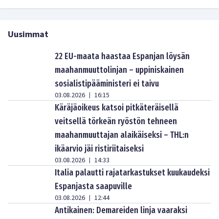
Uusimmat
22 EU-maata haastaa Espanjan löysän
maahanmuuttolinjan – uppiniskainen
sosialistipääministeri ei taivu
03.08.2026
16:15
|
Käräjäoikeus katsoi pitkäteräisellä
veitsellä törkeän ryöstön tehneen
maahanmuuttajan alaikäiseksi – THL:n
ikäarvio jäi ristiriitaiseksi
03.08.2026
14:33
|
Italia palautti rajatarkastukset kuukaudeksi
Espanjasta saapuville
03.08.2026
12:44
|
Antikainen: Demareiden linja vaaraksi