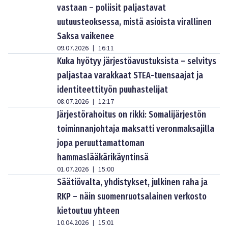
vastaan – poliisit paljastavat
uutuusteoksessa, mistä asioista virallinen
Saksa vaikenee
09.07.2026
16:11
|
Kuka hyötyy järjestöavustuksista – selvitys
paljastaa varakkaat STEA-tuensaajat ja
identiteettityön puuhastelijat
08.07.2026
12:17
|
Järjestörahoitus on rikki: Somalijärjestön
toiminnanjohtaja maksatti veronmaksajilla
jopa peruuttamattoman
hammaslääkärikäyntinsä
01.07.2026
15:00
|
Säätiövalta, yhdistykset, julkinen raha ja
RKP – näin suomenruotsalainen verkosto
kietoutuu yhteen
10.04.2026
15:01
|