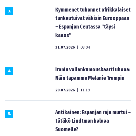
Kymmenet tuhannet afrikkalaiset
3
.
tunkeutuivat väkisin Eurooppaan
– Espanjan Ceutassa ”täysi
kaaos”
31.07.2026
08:04
|
Iranin vallankumouskaarti uhoaa:
4
.
Näin tapamme Melanie Trumpin
29.07.2026
11:19
|
Antikainen: Espanjan raja murtui –
5
.
tätäkö Lindtman haluaa
Suomelle?