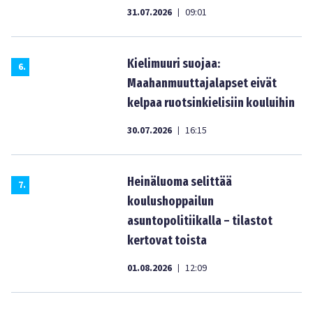
31.07.2026
09:01
|
Kielimuuri suojaa:
6
.
Maahanmuuttajalapset eivät
kelpaa ruotsinkielisiin kouluihin
30.07.2026
16:15
|
Heinäluoma selittää
7
.
koulushoppailun
asuntopolitiikalla – tilastot
kertovat toista
01.08.2026
12:09
|