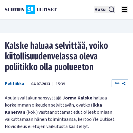
Haku
Kalske haluaa selvittää, voiko
kiitollisuudenvelassa oleva
poliitikko olla puolueeton
Politiikka
Jaa
04.07.2013
15:39
|
Apulaisvaltakunnansyyttäjä
Jorma Kalske
haluaa
korkeimman oikeuden selvittävän, ovatko
Ilkka
Kanervan
(kok.) vastaanottamat edut olleet omiaan
vaikuttamaan hänen toimintaansa, kertoo Yle Uutiset.
Hovioikeus ei etujen vaikutusta käsitellyt.