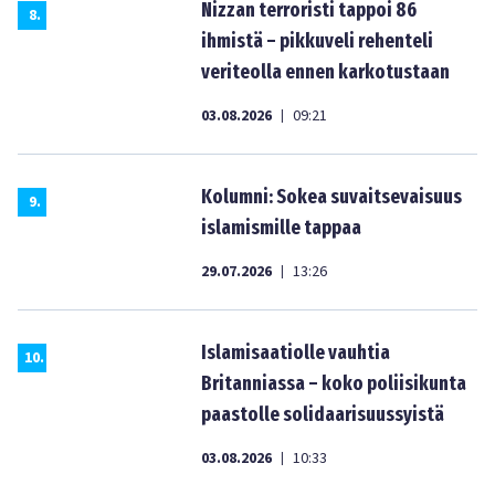
Nizzan terroristi tappoi 86
8
.
ihmistä – pikkuveli rehenteli
veriteolla ennen karkotustaan
03.08.2026
09:21
|
Kolumni: Sokea suvaitsevaisuus
9
.
islamismille tappaa
29.07.2026
13:26
|
Islamisaatiolle vauhtia
10
.
Britanniassa – koko poliisikunta
paastolle solidaarisuussyistä
03.08.2026
10:33
|