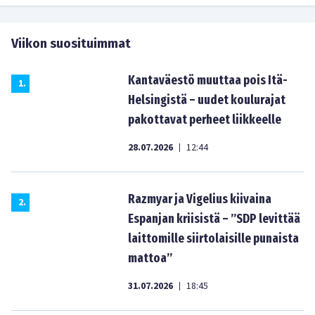
Viikon suosituimmat
Kantaväestö muuttaa pois Itä-
1
.
Helsingistä – uudet koulurajat
pakottavat perheet liikkeelle
28.07.2026
12:44
|
Razmyar ja Vigelius kiivaina
2
.
Espanjan kriisistä – ”SDP levittää
laittomille siirtolaisille punaista
mattoa”
31.07.2026
18:45
|