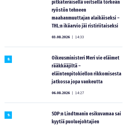
pitkäteräisellä veitsellä törkeän
ryöstön tehneen
maahanmuuttajan alaikäiseksi –
THL:n ikäarvio jäi ristiriitaiseksi
03.08.2026
14:33
|
Oikeusministeri Meri vie eläimet
8
.
rääkkääjiltä –
eläintenpitokiellon rikkomisesta
jatkossa jopa vankeutta
06.08.2026
14:27
|
SDP:n Lindtmanin esikuvamaa sai
9
.
kyytiä puoluejohtajien