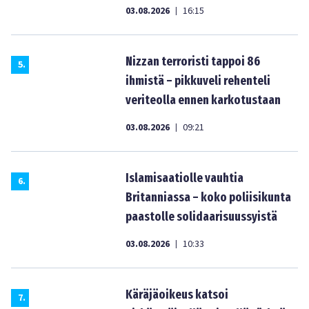
03.08.2026
16:15
|
Nizzan terroristi tappoi 86
5
.
ihmistä – pikkuveli rehenteli
veriteolla ennen karkotustaan
03.08.2026
09:21
|
Islamisaatiolle vauhtia
6
.
Britanniassa – koko poliisikunta
paastolle solidaarisuussyistä
03.08.2026
10:33
|
Käräjäoikeus katsoi
7
.