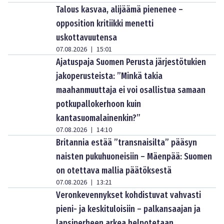
Talous kasvaa, alijäämä pienenee –
opposition kritiikki menetti
uskottavuutensa
07.08.2026
15:01
|
Ajatuspaja Suomen Perusta järjestötukien
jakoperusteista: ”Minkä takia
maahanmuuttaja ei voi osallistua samaan
potkupallokerhoon kuin
kantasuomalainenkin?”
07.08.2026
14:10
|
Britannia estää ”transnaisilta” pääsyn
naisten pukuhuoneisiin – Mäenpää: Suomen
on otettava mallia päätöksestä
07.08.2026
13:21
|
Veronkevennykset kohdistuvat vahvasti
pieni- ja keskituloisiin – palkansaajan ja
lapsiperheen arkea helpotetaan