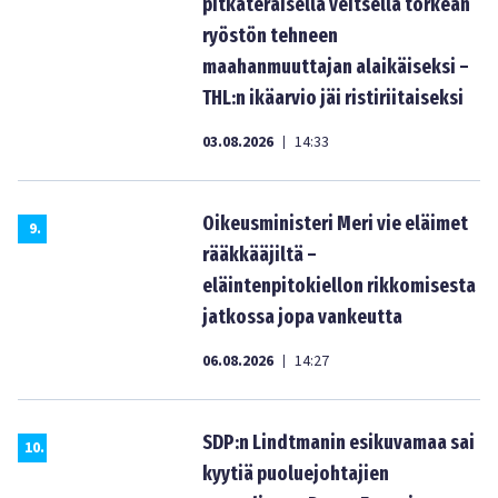
pitkäteräisellä veitsellä törkeän
ryöstön tehneen
maahanmuuttajan alaikäiseksi –
THL:n ikäarvio jäi ristiriitaiseksi
03.08.2026
14:33
|
Oikeusministeri Meri vie eläimet
9
.
rääkkääjiltä –
eläintenpitokiellon rikkomisesta
jatkossa jopa vankeutta
06.08.2026
14:27
|
SDP:n Lindtmanin esikuvamaa sai
10
.
kyytiä puoluejohtajien