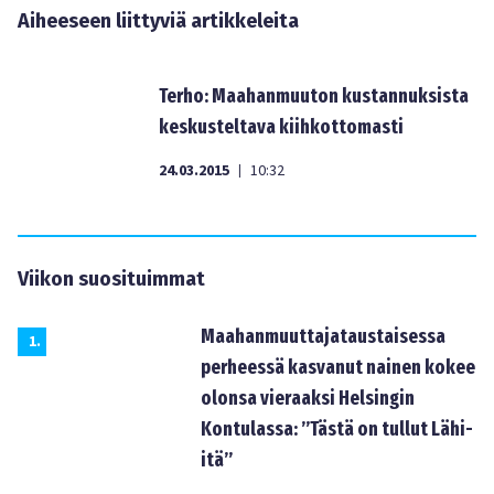
Aiheeseen liittyviä artikkeleita
Terho: Maahanmuuton kustannuksista
keskusteltava kiihkottomasti
24.03.2015
10:32
|
Viikon suosituimmat
Maahanmuuttajataustaisessa
1
.
perheessä kasvanut nainen kokee
olonsa vieraaksi Helsingin
Kontulassa: ”Tästä on tullut Lähi-
itä”