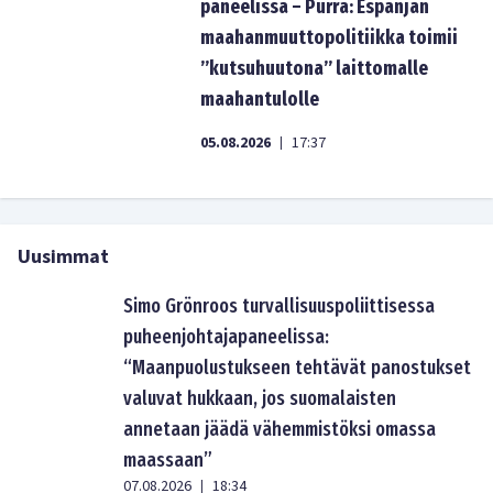
paneelissa – Purra: Espanjan
maahanmuuttopolitiikka toimii
”kutsuhuutona” laittomalle
maahantulolle
05.08.2026
17:37
|
Uusimmat
Simo Grönroos turvallisuuspoliittisessa
puheenjohtajapaneelissa:
“Maanpuolustukseen tehtävät panostukset
valuvat hukkaan, jos suomalaisten
annetaan jäädä vähemmistöksi omassa
maassaan”
07.08.2026
18:34
|