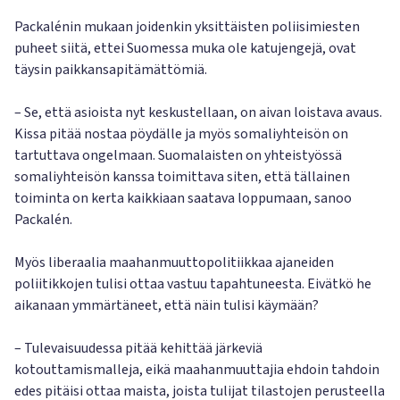
Packalénin mukaan joidenkin yksittäisten poliisimiesten
puheet siitä, ettei Suomessa muka ole katujengejä, ovat
täysin paikkansapitämättömiä.
– Se, että asioista nyt keskustellaan, on aivan loistava avaus.
Kissa pitää nostaa pöydälle ja myös somaliyhteisön on
tartuttava ongelmaan. Suomalaisten on yhteistyössä
somaliyhteisön kanssa toimittava siten, että tällainen
toiminta on kerta kaikkiaan saatava loppumaan, sanoo
Packalén.
Myös liberaalia maahanmuuttopolitiikkaa ajaneiden
poliitikkojen tulisi ottaa vastuu tapahtuneesta. Eivätkö he
aikanaan ymmärtäneet, että näin tulisi käymään?
– Tulevaisuudessa pitää kehittää järkeviä
kotouttamismalleja, eikä maahanmuuttajia ehdoin tahdoin
edes pitäisi ottaa maista, joista tulijat tilastojen perusteella