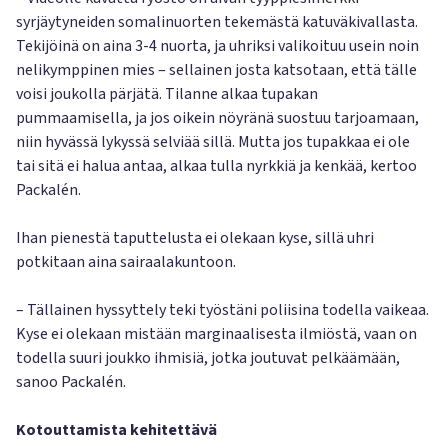
syrjäytyneiden somalinuorten tekemästä katuväkivallasta.
Tekijöinä on aina 3-4 nuorta, ja uhriksi valikoituu usein noin
nelikymppinen mies – sellainen josta katsotaan, että tälle
voisi joukolla pärjätä. Tilanne alkaa tupakan
pummaamisella, ja jos oikein nöyränä suostuu tarjoamaan,
niin hyvässä lykyssä selviää sillä. Mutta jos tupakkaa ei ole
tai sitä ei halua antaa, alkaa tulla nyrkkiä ja kenkää, kertoo
Packalén.
Ihan pienestä taputtelusta ei olekaan kyse, sillä uhri
potkitaan aina sairaalakuntoon.
– Tällainen hyssyttely teki työstäni poliisina todella vaikeaa.
Kyse ei olekaan mistään marginaalisesta ilmiöstä, vaan on
todella suuri joukko ihmisiä, jotka joutuvat pelkäämään,
sanoo Packalén.
Kotouttamista kehitettävä