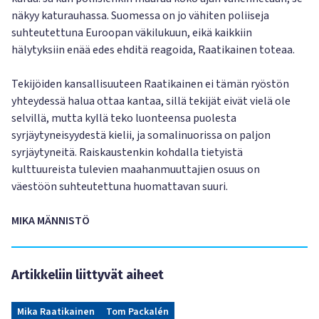
näkyy katurauhassa. Suomessa on jo vähiten poliiseja
suhteutettuna Euroopan väkilukuun, eikä kaikkiin
hälytyksiin enää edes ehditä reagoida, Raatikainen toteaa.
Tekijöiden kansallisuuteen Raatikainen ei tämän ryöstön
yhteydessä halua ottaa kantaa, sillä tekijät eivät vielä ole
selvillä, mutta kyllä teko luonteensa puolesta
syrjäytyneisyydestä kielii, ja somalinuorissa on paljon
syrjäytyneitä. Raiskaustenkin kohdalla tietyistä
kulttuureista tulevien maahanmuuttajien osuus on
väestöön suhteutettuna huomattavan suuri.
MIKA MÄNNISTÖ
Artikkeliin liittyvät aiheet
Mika Raatikainen
Tom Packalén