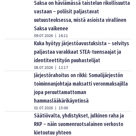
Saksa on häviämässä taistelun rikollisuutta
vastaan – poliisit paljastavat
uutuusteoksessa, mistä asioista virallinen
Saksa vaikenee
09.07.2026
16:11
|
Kuka hyötyy järjestöavustuksista – selvitys
paljastaa varakkaat STEA-tuensaajat ja
identiteettityön puuhastelijat
08.07.2026
12:17
|
Järjestörahoitus on rikki: Somalijärjestön
toiminnanjohtaja maksatti veronmaksajilla
jopa peruuttamattoman
hammaslääkärikäyntinsä
01.07.2026
15:00
|
Säätiövalta, yhdistykset, julkinen raha ja
RKP – näin suomenruotsalainen verkosto
kietoutuu yhteen