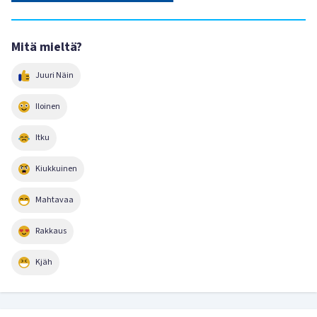
Mitä mieltä?
Juuri Näin
Iloinen
Itku
Kiukkuinen
Mahtavaa
Rakkaus
Kjäh