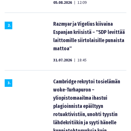
05.08.2026
12:09
|
Razmyar ja Vigelius kiivaina
2
.
Espanjan kriisistä – ”SDP levittää
laittomille siirtolaisille punaista
mattoa”
31.07.2026
18:45
|
Cambridge rekrytoi tosielämän
3
.
woke-Turhapuron –
yliopistomaailma ihastui
plagioinnista epäiltyyn
rotuaktivistiin, unohti tyystin
lähdekritiikin ja syyti hänelle
kunniatohtoruuksia kuin