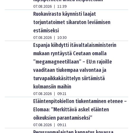
07.08.2026
11:39
|
Ruokavirasto käynnisti laajat
torjuntatoimet sikaruton leviämisen
estämiseksi
07.08.2026
10:30
|
Espanja kiihdytti itävaltalaisministerin
mukaan ryntäystä Ceutaan omalla
”megamagneetillaan” – EU:n rajoille
vaaditaan tiukempaa valvontaa ja
turvapaikkakäsittelyn siirtämistä
kolmansiin maihin
07.08.2026
09:21
|
Eläintenpitokiellon tiukentaminen etenee –
Elomaa: ”Merkittävä askel eläinten
oikeuksien parantamiseksi”
07.08.2026
09:11
|
Perussuomalaisten kannatus kovassa