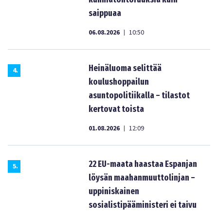
saippuaa
06.08.2026
10:50
|
Heinäluoma selittää
4
.
koulushoppailun
asuntopolitiikalla – tilastot
kertovat toista
01.08.2026
12:09
|
22 EU-maata haastaa Espanjan
5
.
löysän maahanmuuttolinjan –
uppiniskainen
sosialistipääministeri ei taivu