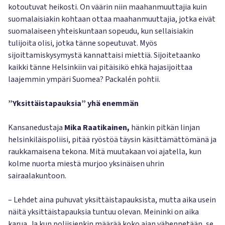
kotoutuvat heikosti. On väärin niin maahanmuuttajia kuin
suomalaisiakin kohtaan ottaa maahanmuuttajia, jotka eivät
suomalaiseen yhteiskuntaan sopeudu, kun sellaisiakin
tulijoita olisi, jotka tänne sopeutuvat. Myös
sijoittamiskysymystä kannattaisi miettiä. Sijoitetaanko
kaikki tänne Helsinkiin vai pitäisikö ehkä hajasijoittaa
laajemmin ympäri Suomea? Packalén pohtii.
”Yksittäistapauksia” yhä enemmän
Kansanedustaja
Mika Raatikainen,
hänkin pitkän linjan
helsinkiläispoliisi, pitää ryöstöä täysin käsittämättömänä ja
raukkamaisena tekona. Mitä muutakaan voi ajatella, kun
kolme nuorta miestä murjoo yksinäisen uhrin
sairaalakuntoon.
– Lehdet aina puhuvat yksittäistapauksista, mutta aika usein
näitä yksittäistapauksia tuntuu olevan. Meininki on aika
karua. Ja kun poliisienkin määrää koko ajan vähennetään, se