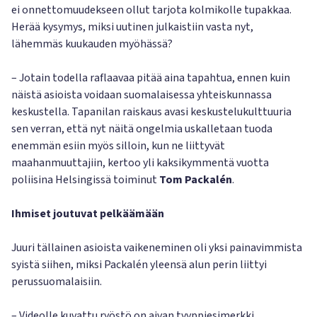
ei onnettomuudekseen ollut tarjota kolmikolle tupakkaa.
Herää kysymys, miksi uutinen julkaistiin vasta nyt,
lähemmäs kuukauden myöhässä?
– Jotain todella raflaavaa pitää aina tapahtua, ennen kuin
näistä asioista voidaan suomalaisessa yhteiskunnassa
keskustella. Tapanilan raiskaus avasi keskustelukulttuuria
sen verran, että nyt näitä ongelmia uskalletaan tuoda
enemmän esiin myös silloin, kun ne liittyvät
maahanmuuttajiin, kertoo yli kaksikymmentä vuotta
poliisina Helsingissä toiminut
Tom Packalén
.
Ihmiset joutuvat pelkäämään
Juuri tällainen asioista vaikeneminen oli yksi painavimmista
syistä siihen, miksi Packalén yleensä alun perin liittyi
perussuomalaisiin.
– Videolle kuvattu ryöstö on aivan tyyppiesimerkki