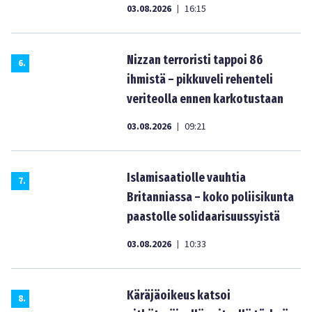
03.08.2026
16:15
|
Nizzan terroristi tappoi 86
6
.
ihmistä – pikkuveli rehenteli
veriteolla ennen karkotustaan
03.08.2026
09:21
|
Islamisaatiolle vauhtia
7
.
Britanniassa – koko poliisikunta
paastolle solidaarisuussyistä
03.08.2026
10:33
|
Käräjäoikeus katsoi
8
.