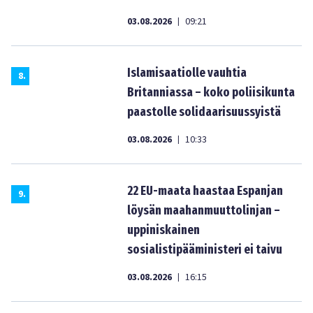
03.08.2026
09:21
|
Islamisaatiolle vauhtia
8
.
Britanniassa – koko poliisikunta
paastolle solidaarisuussyistä
03.08.2026
10:33
|
22 EU-maata haastaa Espanjan
9
.
löysän maahanmuuttolinjan –
uppiniskainen
sosialistipääministeri ei taivu
03.08.2026
16:15
|