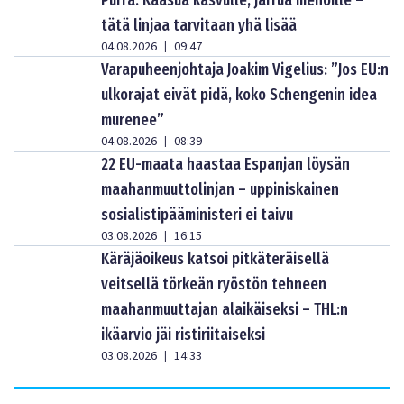
Purra: Kaasua kasvulle, jarrua menoille –
tätä linjaa tarvitaan yhä lisää
04.08.2026
09:47
|
Varapuheenjohtaja Joakim Vigelius: ”Jos EU:n
ulkorajat eivät pidä, koko Schengenin idea
murenee”
04.08.2026
08:39
|
22 EU-maata haastaa Espanjan löysän
maahanmuuttolinjan – uppiniskainen
sosialistipääministeri ei taivu
03.08.2026
16:15
|
Käräjäoikeus katsoi pitkäteräisellä
veitsellä törkeän ryöstön tehneen
maahanmuuttajan alaikäiseksi – THL:n
ikäarvio jäi ristiriitaiseksi
03.08.2026
14:33
|