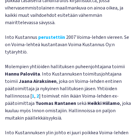
pukkaa tasaisella tahdilla ulos kirjallisuutta, jossa
vihervasemmistolainen maailmankuva on ainoa oikea, ja
kaikki muut vaihdoehdot esitetään vähemmän
mairittelevassa sävyssä.
Into Kustannus
perustettiin
2007 Voima-lehden viereen. Se
on Voima-lehteä kustantavan Voima Kustannus Oy:n
tytäryhtiö.
Molempien yhtiöiden hallituksen puheenjohtajana toimii
Hannu Paloviita
. Into Kustannuksen toimitusjohtajana
toimii
Jaana Airaksinen
, joka on Voima-lehden entinen
päätoimittaja ja nykyinen hallituksen jäsen. Yhtiöiden
hallinnossa [
1
,
2
] toimivat niin ikään Voima-lehden ex-
päätoimittaja
Tuomas Rantanen
sekä
Heikki Hiilamo
, joka
kuuluu myös Innon omistajiin. Hallinnoissa on paljon
muitakin päällekkäisyyksiä.
Into Kustannuksen ylin johto ei juuri poikkea Voima-lehden