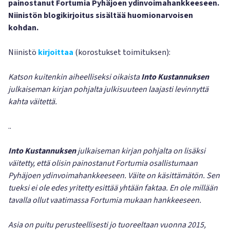
painostanut Fortumia Pyhäjoen ydinvoimahankkeeseen.
Niinistön blogikirjoitus sisältää huomionarvoisen
kohdan.
Niinistö
kirjoittaa
(korostukset toimituksen):
Katson kuitenkin aiheelliseksi oikaista
Into Kustannuksen
julkaiseman kirjan pohjalta julkisuuteen laajasti levinnyttä
kahta väitettä.
..
Into Kustannuksen
julkaiseman kirjan pohjalta on lisäksi
väitetty, että olisin painostanut Fortumia osallistumaan
Pyhäjoen ydinvoimahankkeeseen. Väite on käsittämätön. Sen
tueksi ei ole edes yritetty esittää yhtään faktaa. En ole millään
tavalla ollut vaatimassa Fortumia mukaan hankkeeseen.
Asia on puitu perusteellisesti jo tuoreeltaan vuonna 2015,