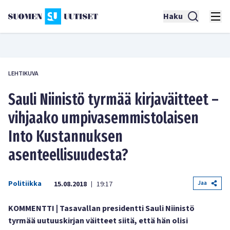
Haku
LEHTIKUVA
Sauli Niinistö tyrmää kirjaväitteet –
vihjaako umpivasemmistolaisen
Into Kustannuksen
asenteellisuudesta?
Politiikka
Jaa
15.08.2018
19:17
|
KOMMENTTI | Tasavallan presidentti Sauli Niinistö
tyrmää uutuuskirjan väitteet siitä, että hän olisi