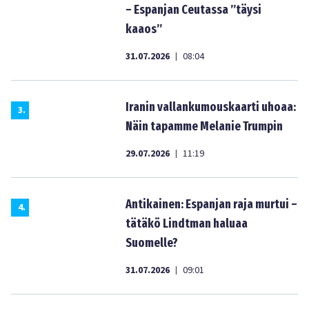
– Espanjan Ceutassa ”täysi
kaaos”
31.07.2026
08:04
|
Iranin vallankumouskaarti uhoaa:
3
.
Näin tapamme Melanie Trumpin
29.07.2026
11:19
|
Antikainen: Espanjan raja murtui –
4
.
tätäkö Lindtman haluaa
Suomelle?
31.07.2026
09:01
|