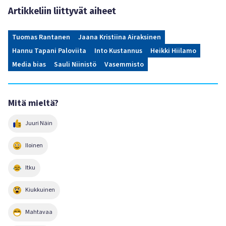
Artikkeliin liittyvät aiheet
Tuomas Rantanen
Jaana Kristiina Airaksinen
Hannu Tapani Paloviita
Into Kustannus
Heikki Hiilamo
Media bias
Sauli Niinistö
Vasemmisto
Mitä mieltä?
Juuri Näin
Iloinen
Itku
Kiukkuinen
Mahtavaa