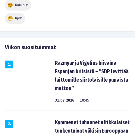
Rakkaus
Kjäh
Viikon suosituimmat
Razmyar ja Vigelius kiivaina
1
.
Espanjan kriisistä – ”SDP levittää
laittomille siirtolaisille punaista
mattoa”
31.07.2026
18:45
|
Kymmenet tuhannet afrikkalaiset
2
.
tunkeutuivat väkisin Eurooppaan