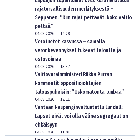
Espanjan tapahtumat ovat karu muistutus
rajaturvallisuuden merkityksestä –
Seppänen: ”Kun rajat pettävät, koko valtio
pettää”
04.08.2026
14:29
|
Verotuotot kasvussa – samalla
veronkevennykset tukevat taloutta ja
ostovoimaa
04.08.2026
13:47
|
Valtiovarainministeri Riikka Purran
kommentit oppositiojohtajien
talouspuheisiin: ”Uskomatonta tuubaa”
04.08.2026
12:21
|
Vantaan kaupunginvaltuutettu Lundell:
Lapset eivät voi olla väline segregaation
ehkäisyyn
04.08.2026
11:01
|