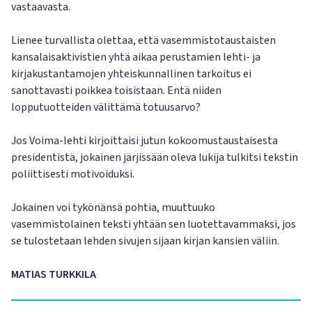
vastaavasta.
Lienee turvallista olettaa, että vasemmistotaustaisten
kansalaisaktivistien yhtä aikaa perustamien lehti- ja
kirjakustantamojen yhteiskunnallinen tarkoitus ei
sanottavasti poikkea toisistaan. Entä niiden
lopputuotteiden välittämä totuusarvo?
Jos Voima-lehti kirjoittaisi jutun kokoomustaustaisesta
presidentistä, jokainen järjissään oleva lukija tulkitsi tekstin
poliittisesti motivoiduksi.
Jokainen voi tykönänsä pohtia, muuttuuko
vasemmistolainen teksti yhtään sen luotettavammaksi, jos
se tulostetaan lehden sivujen sijaan kirjan kansien väliin.
MATIAS TURKKILA