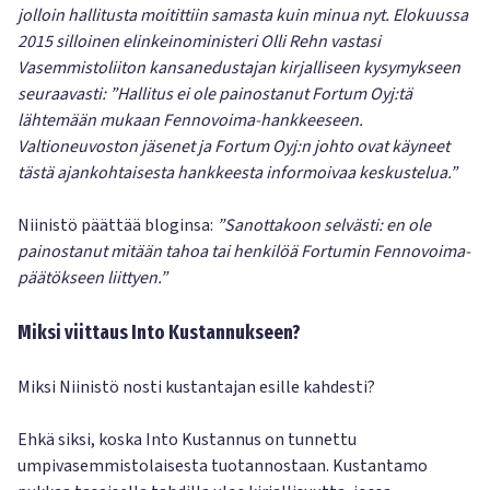
jolloin hallitusta moitittiin samasta kuin minua nyt. Elokuussa
2015 silloinen elinkeinoministeri Olli Rehn vastasi
Vasemmistoliiton kansanedustajan kirjalliseen kysymykseen
seuraavasti: ”Hallitus ei ole painostanut Fortum Oyj:tä
lähtemään mukaan Fennovoima-hankkeeseen.
Valtioneuvoston jäsenet ja Fortum Oyj:n johto ovat käyneet
tästä ajankohtaisesta hankkeesta informoivaa keskustelua.”
Niinistö päättää bloginsa:
”Sanottakoon selvästi: en ole
painostanut mitään tahoa tai henkilöä Fortumin Fennovoima-
päätökseen liittyen.”
Miksi viittaus Into Kustannukseen?
Miksi Niinistö nosti kustantajan esille kahdesti?
Ehkä siksi, koska Into Kustannus on tunnettu
umpivasemmistolaisesta tuotannostaan. Kustantamo