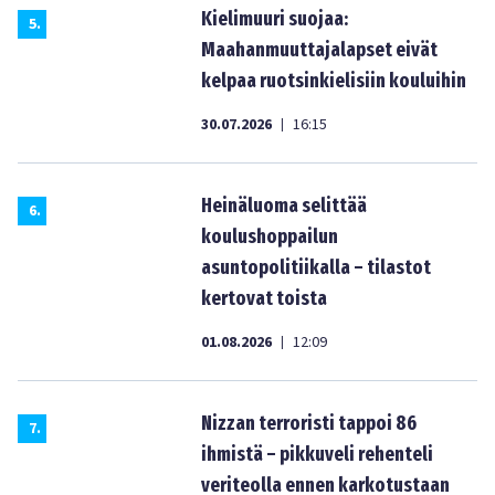
Kielimuuri suojaa:
5
.
Maahanmuuttajalapset eivät
kelpaa ruotsinkielisiin kouluihin
30.07.2026
16:15
|
Heinäluoma selittää
6
.
koulushoppailun
asuntopolitiikalla – tilastot
kertovat toista
01.08.2026
12:09
|
Nizzan terroristi tappoi 86
7
.
ihmistä – pikkuveli rehenteli
veriteolla ennen karkotustaan