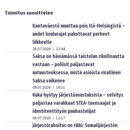
Toimitus suosittelee
Kantaväestö muuttaa pois Itä-Helsingistä –
uudet koulurajat pakottavat perheet
liikkeelle
28.07.2026
12:44
|
Saksa on häviämässä taistelun rikollisuutta
vastaan – poliisit paljastavat
uutuusteoksessa, mistä asioista virallinen
Saksa vaikenee
09.07.2026
16:11
|
Kuka hyötyy järjestöavustuksista – selvitys
paljastaa varakkaat STEA-tuensaajat ja
identiteettityön puuhastelijat
08.07.2026
12:17
|
Järjestörahoitus on rikki: Somalijärjestön