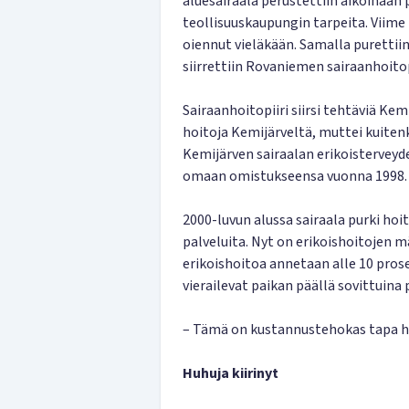
aluesairaala perustettiin aikoinaan 
teollisuuskaupungin tarpeita. Viime 
oiennut vieläkään. Samalla purettiin
siirrettiin Rovaniemen sairaanhoitop
Sairaanhoitopiiri siirsi tehtäviä Kem
hoitoja Kemijärveltä, muttei kuitenk
Kemijärven sairaalan erikoisterveyd
omaan omistukseensa vuonna 1998. S
2000-luvun alussa sairaala purki hoi
palveluita. Nyt on erikoishoitojen m
erikoishoitoa annetaan alle 10 prose
vierailevat paikan päällä sovittuina 
– Tämä on kustannustehokas tapa ho
Huhuja kiirinyt