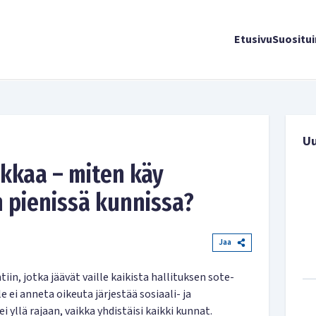
Etusivu
Suositu
U
kkaa – miten käy
 pienissä kunnissa?
Jaa
iin, jotka jäävät vaille kaikista hallituksen sote-
e ei anneta oikeuta järjestää sosiaali- ja
i yllä rajaan, vaikka yhdistäisi kaikki kunnat.