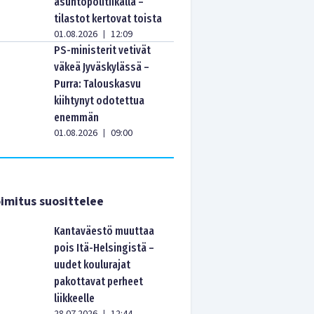
asuntopolitiikalla –
tilastot kertovat toista
01.08.2026
12:09
|
PS-ministerit vetivät
väkeä Jyväskylässä –
Purra: Talouskasvu
kiihtynyt odotettua
enemmän
01.08.2026
09:00
|
imitus suosittelee
Kantaväestö muuttaa
pois Itä-Helsingistä –
uudet koulurajat
pakottavat perheet
liikkeelle
|