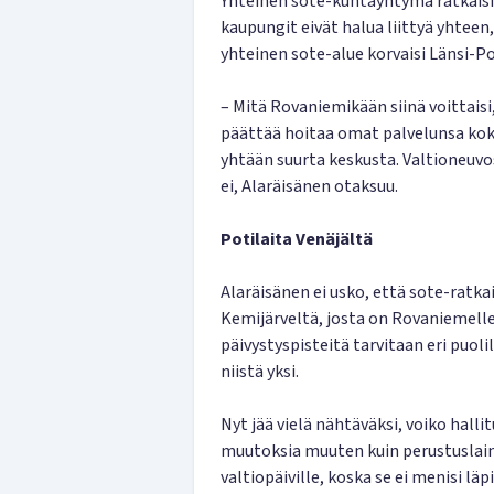
Yhteinen sote-kuntayhtymä ratkaisi
kaupungit eivät halua liittyä yhteen,
yhteinen sote-alue korvaisi Länsi-Po
– Mitä Rovaniemikään siinä voittaisi
päättää hoitaa omat palvelunsa kokon
yhtään suurta keskusta. Valtioneuv
ei, Alaräisänen otaksuu.
Potilaita Venäjältä
Alaräisänen ei usko, että sote-ratka
Kemijärveltä, josta on Rovaniemelle
päivystyspisteitä tarvitaan eri puol
niistä yksi.
Nyt jää vielä nähtäväksi, voiko hall
muutoksia muuten kuin perustuslain s
valtiopäiville, koska se ei menisi lä