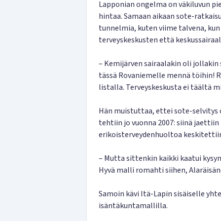
Lapponian ongelma on väkiluvun pi
hintaa. Samaan aikaan sote-ratkaisu
tunnelmia, kuten viime talvena, kun
terveyskeskusten että keskussairaa
– Kemijärven sairaalakin oli jollakin 
tässä Rovaniemelle mennä töihin! Ra
listalla. Terveyskeskusta ei täältä 
Hän muistuttaa, ettei sote-selvitys
tehtiin jo vuonna 2007: siinä jaettii
erikoisterveydenhuoltoa keskitettii
– Mutta sittenkin kaikki kaatui kys
Hyvä malli romahti siihen, Alaräisän
Samoin kävi Itä-Lapin sisäiselle yhte
isäntäkuntamallilla.