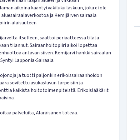
palvelemaan laajan alueen ja vilkkaan
laman aikoina kääntyi väkiluku laskuun, joka ei ole
 aluesairaalaverkostoa ja Kemijärven sairaala
iirin alaisuuteen.
ijärveltä itselleen, saattoi periaatteessa tilata
aan tilannut. Sairaanhoitopiiri aikoi lopettaa
enhuoltoa antavan siiven. Kemijärvi hankki sairaalan
yntyi Lapponia-Sairaala.
tojonoja ja tuotti paljonkin erikoissairaanhoidon
äärä sovitettu asukasluvun tarpeisiin ja
nttia kaikista hoitotoimenpiteistä. Erikoislääkärit
päivinä.
itaa palveluita, Alaräisänen toteaa.