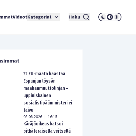
immat
Videot
Kategoriat
Haku
usimmat
22 EU-maata haastaa
Espanjan löysän
maahanmuuttolinjan –
uppiniskainen
sosialistipääministeri ei
taivu
03.08.2026
16:15
|
Käräjäoikeus katsoi
pitkäteräisellä veitsellä