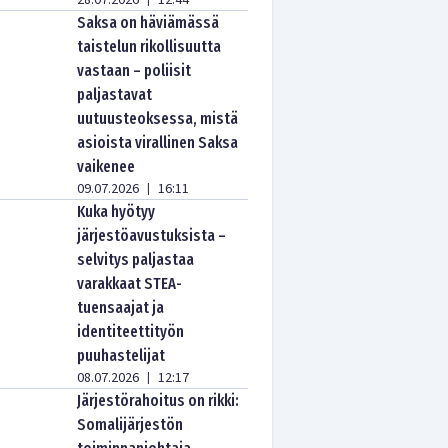
28.07.2026
12:44
Saksa on häviämässä
taistelun rikollisuutta
vastaan – poliisit
paljastavat
uutuusteoksessa, mistä
asioista virallinen Saksa
vaikenee
09.07.2026
16:11
|
Kuka hyötyy
järjestöavustuksista –
selvitys paljastaa
varakkaat STEA-
tuensaajat ja
identiteettityön
puuhastelijat
08.07.2026
12:17
|
Järjestörahoitus on rikki:
Somalijärjestön