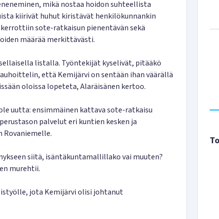
eneneminen, mikä nostaa hoidon suhteellista
ista kiirivät huhut kiristävät henkilökunnankin
 kerrottiin sote-ratkaisun pienentävän sekä
loiden määrää merkittävästi.
sellaisella listalla. Työntekijät kyselivät, pitääkö
uhoittelin, että Kemijärvi on sentään ihan väärällä
missään oloissa lopeteta, Alaräisänen kertoo.
 ole uutta: ensimmäinen kattava sote-ratkaisu
n perustason palvelut eri kuntien kesken ja
n Rovaniemelle.
To
ymykseen siitä, isäntäkuntamallillako vai muuten?
en murehtii.
istyölle, jota Kemijärvi olisi johtanut