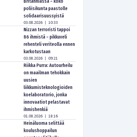
Britanniassa – koko
poliisikunta paastolle
solidaarisuussyistä
03.08.2026
10:33
|
Nizzan terroristi tappoi
86 ihmistä – pikkuveli
rehenteli veriteolla ennen
karkotustaan
03.08.2026
09:21
|
Riikka Purra: Autourheilu
on maailman tehokkain
uusien
liikkumisteknologioiden
koelaboratorio, jonka
innovaatiot pelastavat
ihmishenkiä
01.08.2026
18:16
|
Heinäluoma selittää
koulushoppailun