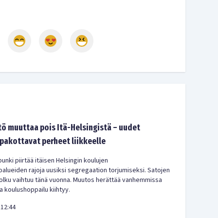
ö muuttaa pois Itä-Helsingistä – uudet
 pakottavat perheet liikkeelle
unki piirtää itäisen Helsingin koulujen
oalueiden rajoja uusiksi segregaation torjumiseksi. Satojen
olku vaihtuu tänä vuonna. Muutos herättää vanhemmissa
a koulushoppailu kiihtyy.
12:44