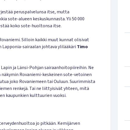
rjestää peruspalvelunsa itse, mutta
kkia sote-alueen keskuskunnasta. Yli 50 000
estää koko sote-huoltonsa itse.
n Rovaniemi. Silloin kaikki muut kunnat olisivat
 Lapponia-sairaalan johtava ylilääkäri
Timo
Lapin ja Länsi-Pohjan sairaanhoitopiireihin. Ne
äillä näkymin Rovaniemi-keskeinen sote-vetoinen
jautua joko Rovaniemeen tai Ouluun. Suurimmista
men renkejä. Tai ne liittyisivät yhteen, mitä
ien kaupunkien kulttuurien vuoksi.
terveydenhuoltoa jo pitkään. Kemijärven