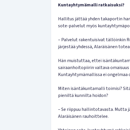
Kuntayhtymämalli ratkaisuksi?
Hallitus jättää yhden takaportin har
sote-palvelut myös kuntayhtymäpohja
– Palvelut rakentuisivat tällöinkin 
järjestää yhdessä, Alaräisänen totea
Hän muistuttaa, ettei isäntäkuntama
sairaanhoitopiirin valtava omaisuus
Kuntayhtymämallissa ei ongelmaa o
Miten isäntäkuntamalli toimisi? Sit
pieniltä kunnilta hoidon?
– Se riippuu hallintotavasta. Mutta 
Alaräisänen rauhoittelee.