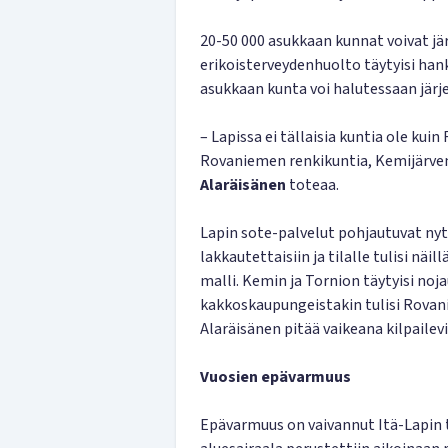
20-50 000 asukkaan kunnat voivat jä
erikoisterveydenhuolto täytyisi han
asukkaan kunta voi halutessaan järj
– Lapissa ei tällaisia kuntia ole kui
Rovaniemen renkikuntia, Kemijärven
Alaräisänen
toteaa.
Lapin sote-palvelut pohjautuvat nyt 
lakkautettaisiin ja tilalle tulisi n
malli. Kemin ja Tornion täytyisi no
kakkoskaupungeistakin tulisi Rovanie
Alaräisänen pitää vaikeana kilpailev
Vuosien epävarmuus
Epävarmuus on vaivannut Itä-Lapin 