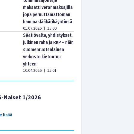
toiminnanjohtaja
maksatti veronmaksajilla
jopa peruuttamattoman
hammaslääkärikäyntinsä
01.07.2026
15:00
|
Säätiövalta, yhdistykset,
julkinen raha ja RKP – näin
suomenruotsalainen
verkosto kietoutuu
yhteen
10.04.2026
15:01
|
S-Naiset 1/2026
e lisää