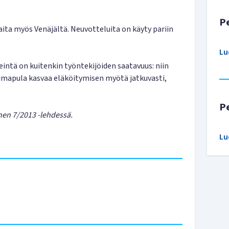
P
aita myös Venäjältä. Neuvotteluita on käyty pariin
Lu
intä on kuitenkin työntekijöiden saatavuus: niin
oimapula kasvaa eläköitymisen myötä jatkuvasti,
P
nen 7/2013 -lehdessä.
Lu