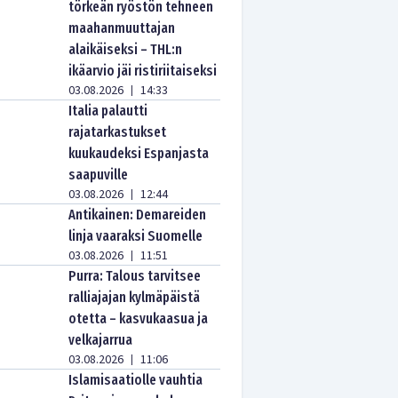
törkeän ryöstön tehneen
maahanmuuttajan
alaikäiseksi – THL:n
ikäarvio jäi ristiriitaiseksi
03.08.2026
14:33
|
Italia palautti
rajatarkastukset
kuukaudeksi Espanjasta
saapuville
03.08.2026
12:44
|
Antikainen: Demareiden
linja vaaraksi Suomelle
03.08.2026
11:51
|
Purra: Talous tarvitsee
ralliajajan kylmäpäistä
otetta – kasvukaasua ja
velkajarrua
03.08.2026
11:06
|
Islamisaatiolle vauhtia