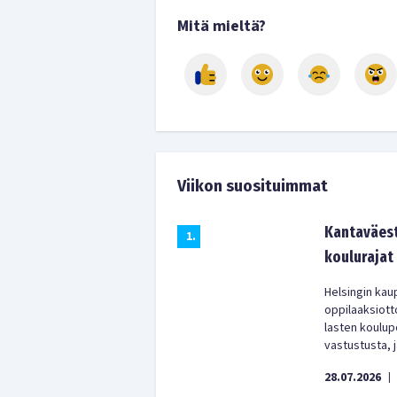
Mitä mieltä?
Viikon suosituimmat
Kantaväest
1
.
koulurajat
Helsingin kaup
oppilaaksiott
lasten koulup
vastustusta, j
28.07.2026
|