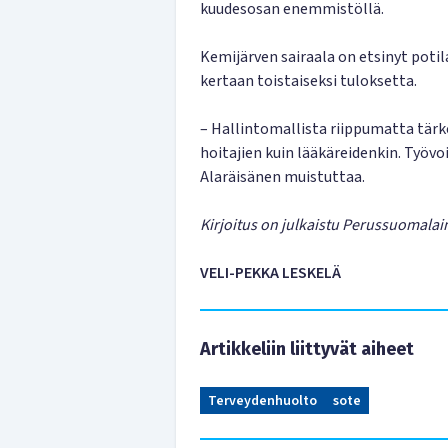
kuudesosan enemmistöllä.
Kemijärven sairaala on etsinyt potil
kertaan toistaiseksi tuloksetta.
– Hallintomallista riippumatta tärke
hoitajien kuin lääkäreidenkin. Työv
Alaräisänen muistuttaa.
Kirjoitus on julkaistu Perussuomalai
VELI-PEKKA LESKELÄ
Artikkeliin liittyvät aiheet
Terveydenhuolto
sote