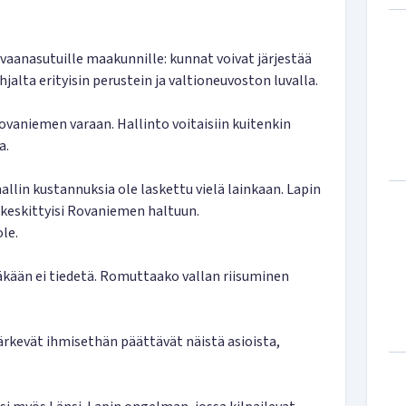
vaanasutuille maakunnille: kunnat voivat järjestää
lta erityisin perustein ja valtioneuvoston luvalla.
Rovaniemen varaan. Hallinto voitaisiin kuitenkin
a.
llin kustannuksia ole laskettu vielä lainkaan. Lapin
 keskittyisi Rovaniemen haltuun.
le.
äkään ei tiedetä. Romuttaako vallan riisuminen
järkevät ihmisethän päättävät näistä asioista,