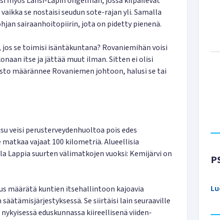
si myös Länsi-Lapin ongelman, jossa kilpailevat
 vaikka se nostaisi seudun sote-rajan yli. Samalla
hjan sairaanhoitopiirin, jota on pidetty pienenä.
, jos se toimisi isäntäkuntana? Rovaniemihän voisi
aan itse ja jättää muut ilman. Sitten ei olisi
osto määrännee Rovaniemen johtoon, halusi se tai
isu veisi perusterveydenhuoltoa pois edes
 matkaa vajaat 100 kilometriä. Alueellisia
illa Lappia suurten välimatkojen vuoksi: Kemijärvi on
P
Lu
itus määrätä kuntien itsehallintoon kajoavia
äätämisjärjestyksessä. Se siirtäisi lain seuraaville
pi nykyisessä eduskunnassa kiireellisenä viiden-