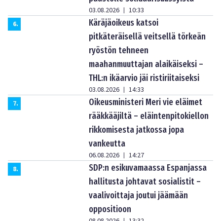
03.08.2026
10:33
|
Käräjäoikeus katsoi
6
.
pitkäteräisellä veitsellä törkeän
ryöstön tehneen
maahanmuuttajan alaikäiseksi –
THL:n ikäarvio jäi ristiriitaiseksi
03.08.2026
14:33
|
Oikeusministeri Meri vie eläimet
7
.
rääkkääjiltä – eläintenpitokiellon
rikkomisesta jatkossa jopa
vankeutta
06.08.2026
14:27
|
SDP:n esikuvamaassa Espanjassa
8
.
hallitusta johtavat sosialistit –
vaalivoittaja joutui jäämään
oppositioon
08.08.2026
13:32
|