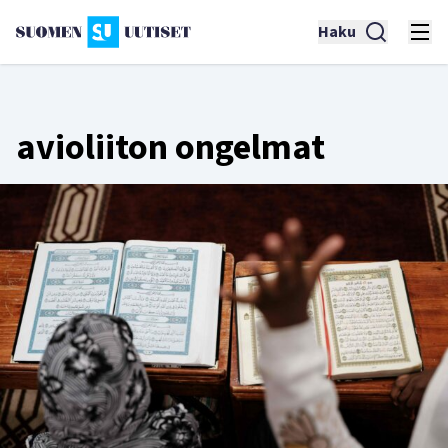
Haku
avioliiton ongelmat