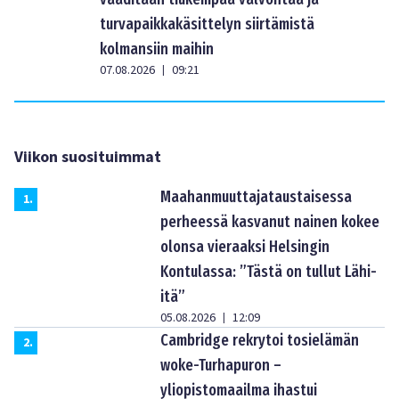
turvapaikkakäsittelyn siirtämistä
kolmansiin maihin
07.08.2026
09:21
|
Viikon suosituimmat
Maahanmuuttajataustaisessa
1
.
perheessä kasvanut nainen kokee
olonsa vieraaksi Helsingin
Kontulassa: ”Tästä on tullut Lähi-
itä”
05.08.2026
12:09
|
Cambridge rekrytoi tosielämän
2
.
woke-Turhapuron –
yliopistomaailma ihastui