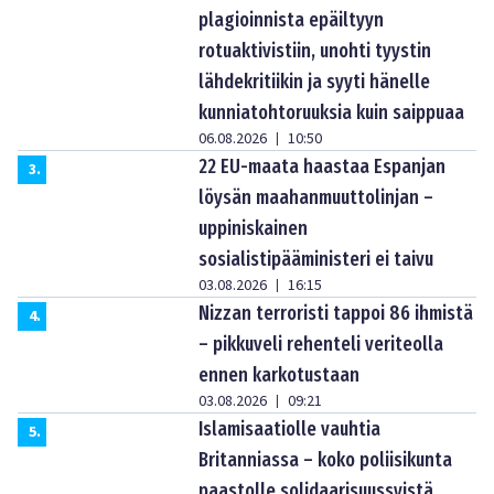
plagioinnista epäiltyyn
rotuaktivistiin, unohti tyystin
lähdekritiikin ja syyti hänelle
kunniatohtoruuksia kuin saippuaa
06.08.2026
10:50
|
22 EU-maata haastaa Espanjan
3
.
löysän maahanmuuttolinjan –
uppiniskainen
sosialistipääministeri ei taivu
03.08.2026
16:15
|
Nizzan terroristi tappoi 86 ihmistä
4
.
– pikkuveli rehenteli veriteolla
ennen karkotustaan
03.08.2026
09:21
|
Islamisaatiolle vauhtia
5
.
Britanniassa – koko poliisikunta
paastolle solidaarisuussyistä