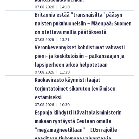
07.08.2026
14:10
|
Britannia estää ”transnaisilta” pääsyn
naisten pukuhuoneisiin – Mäenpää: Suomen
on otettava mallia päätöksestä
07.08.2026
13:21
|
Veronkevennykset kohdistuvat vahvasti
pieni- ja keskituloisiin – palkansaajan ja
lapsiperheen arkea helpotetaan
07.08.2026
11:39
|
Ruokavirasto käynnisti laajat
torjuntatoimet sikaruton leviämisen
estämiseksi
07.08.2026
10:30
|
Espanja kiihdytti itävaltalaisministerin
mukaan ryntäystä Ceutaan omalla
”megamagneetillaan” – EU:n rajoille
vaaditaan tiukempaa valvontaa ja