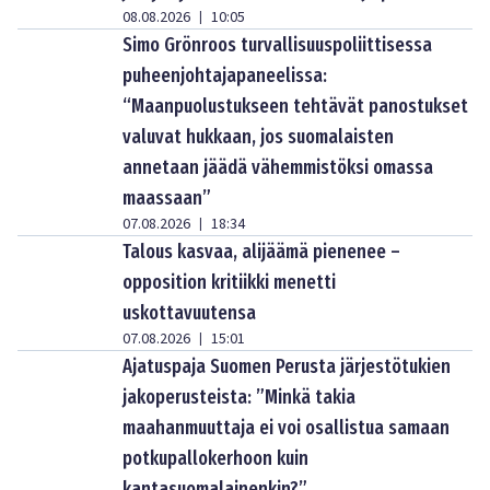
08.08.2026
10:05
|
Simo Grönroos turvallisuuspoliittisessa
puheenjohtajapaneelissa:
“Maanpuolustukseen tehtävät panostukset
valuvat hukkaan, jos suomalaisten
annetaan jäädä vähemmistöksi omassa
maassaan”
07.08.2026
18:34
|
Talous kasvaa, alijäämä pienenee –
opposition kritiikki menetti
uskottavuutensa
07.08.2026
15:01
|
Ajatuspaja Suomen Perusta järjestötukien
jakoperusteista: ”Minkä takia
maahanmuuttaja ei voi osallistua samaan
potkupallokerhoon kuin
kantasuomalainenkin?”