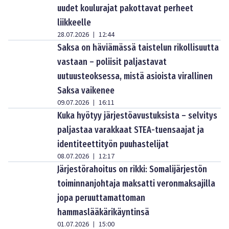
uudet koulurajat pakottavat perheet
liikkeelle
28.07.2026
12:44
|
Saksa on häviämässä taistelun rikollisuutta
vastaan – poliisit paljastavat
uutuusteoksessa, mistä asioista virallinen
Saksa vaikenee
09.07.2026
16:11
|
Kuka hyötyy järjestöavustuksista – selvitys
paljastaa varakkaat STEA-tuensaajat ja
identiteettityön puuhastelijat
08.07.2026
12:17
|
Järjestörahoitus on rikki: Somalijärjestön
toiminnanjohtaja maksatti veronmaksajilla
jopa peruuttamattoman
hammaslääkärikäyntinsä
01.07.2026
15:00
|