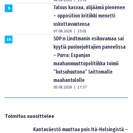
Talous kasvaa, alijäämä pienenee
9
.
– opposition kritiikki menetti
uskottavuutensa
07.08.2026
15:01
|
SDP:n Lindtmanin esikuvamaa sai
10
.
kyytiä puoluejohtajien paneelissa
– Purra: Espanjan
maahanmuuttopolitiikka toimii
”kutsuhuutona” laittomalle
maahantulolle
05.08.2026
17:37
|
Toimitus suosittelee
Kantaväestö muuttaa pois Itä-Helsingistä –