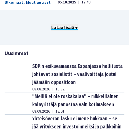
05.10.2025
17:49
Ulkomaat
,
Muut uutiset
|
Lataa lisää +
Uusimmat
SDP:n esikuvamaassa Espanjassa hallitusta
johtavat sosialistit – vaalivoittaja joutui
jäämään oppositioon
08.08.2026
13:32
|
”Meillä ei ole roskakalaa” – mikkeliläinen
kalayrittäjä panostaa vain kotimaiseen
08.08.2026
12:01
|
Yhteisöveron lasku ei mene hukkaan – se
jää yritykseen investoinneiksi ja palkkoihin