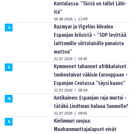
Kontulassa: ”Tästä on tullut Lähi-
itä”
05.08.2026
12:09
|
Razmyar ja Vigelius kiivaina
2
.
Espanjan kriisistä – ”SDP levittää
laittomille siirtolaisille punaista
mattoa”
31.07.2026
18:45
|
Kymmenet tuhannet afrikkalaiset
3
.
tunkeutuivat väkisin Eurooppaan –
Espanjan Ceutassa ”täysi kaaos”
31.07.2026
08:04
|
Antikainen: Espanjan raja murtui –
4
.
tätäkö Lindtman haluaa Suomelle?
31.07.2026
09:01
|
Kielimuuri suojaa:
5
.
Maahanmuuttajalapset eivät