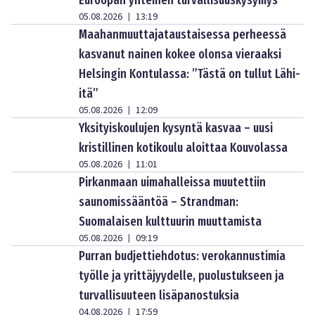
05.08.2026
13:19
|
Maahanmuuttajataustaisessa perheessä
kasvanut nainen kokee olonsa vieraaksi
Helsingin Kontulassa: ”Tästä on tullut Lähi-
itä”
05.08.2026
12:09
|
Yksityiskoulujen kysyntä kasvaa – uusi
kristillinen kotikoulu aloittaa Kouvolassa
05.08.2026
11:01
|
Pirkanmaan uimahalleissa muutettiin
saunomissääntöä – Strandman:
Suomalaisen kulttuurin muuttamista
05.08.2026
09:19
|
Purran budjettiehdotus: verokannustimia
työlle ja yrittäjyydelle, puolustukseen ja
turvallisuuteen lisäpanostuksia
04.08.2026
17:59
|