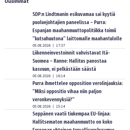
Uusimmat
SDP:n Lindtmanin esikuvamaa sai kyytiä
puoluejohtajien paneelissa – Purra:
Espanjan maahanmuuttopolitiikka toimii
”kutsuhuutona” laittomalle maahantulolle
05.08.2026
17:37
|
Liikenneinvestoinnit vahvistavat Itä-
Suomea – Ranne: Hallitus panostaa
kasvuun, ei pelkästään säästä
05.08.2026
16:14
|
Purra ihmettelee opposition verolinjauksia:
”Miksi oppositio vihaa niin paljon
veronkevennyksiä?”
05.08.2026
15:14
|
Seppänen vaatii tiukempaa EU-linjaa:
Hallitsematon maahanmuutto on koko
Euroopan yhteinen turvallisuuskysymys