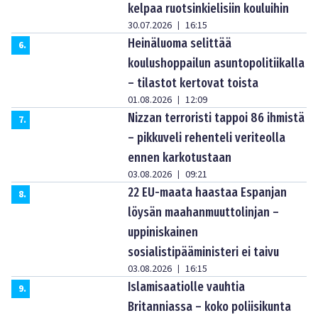
kelpaa ruotsinkielisiin kouluihin
30.07.2026
16:15
|
Heinäluoma selittää
6
.
koulushoppailun asuntopolitiikalla
– tilastot kertovat toista
01.08.2026
12:09
|
Nizzan terroristi tappoi 86 ihmistä
7
.
– pikkuveli rehenteli veriteolla
ennen karkotustaan
03.08.2026
09:21
|
22 EU-maata haastaa Espanjan
8
.
löysän maahanmuuttolinjan –
uppiniskainen
sosialistipääministeri ei taivu
03.08.2026
16:15
|
Islamisaatiolle vauhtia
9
.
Britanniassa – koko poliisikunta