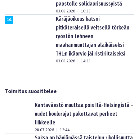
paastolle solidaarisuussyistä
03.08.2026
10:33
|
Käräjäoikeus katsoi
10
.
pitkäteräisellä veitsellä törkeän
ryöstön tehneen
maahanmuuttajan alaikäiseksi –
THL:n ikäarvio jäi ristiriitaiseksi
03.08.2026
14:33
|
Toimitus suosittelee
Kantaväestö muuttaa pois Itä-Helsingistä –
uudet koulurajat pakottavat perheet
liikkeelle
28.07.2026
12:44
|
Saksa on häviämässä taistelun rikollisuutta