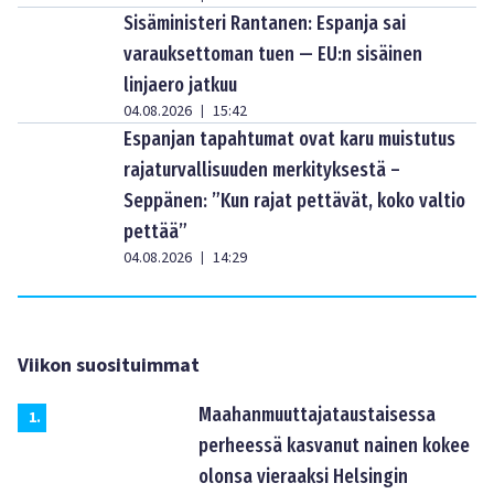
Sisäministeri Rantanen: Espanja sai
varauksettoman tuen — EU:n sisäinen
linjaero jatkuu
04.08.2026
15:42
|
Espanjan tapahtumat ovat karu muistutus
rajaturvallisuuden merkityksestä –
Seppänen: ”Kun rajat pettävät, koko valtio
pettää”
04.08.2026
14:29
|
Viikon suosituimmat
Maahanmuuttajataustaisessa
1
.
perheessä kasvanut nainen kokee
olonsa vieraaksi Helsingin