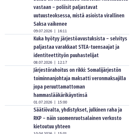
vastaan – poliisit paljastavat
uutuusteoksessa, mistä asioista virallinen
Saksa vaikenee
09.07.2026
16:11
|
Kuka hyötyy järjestöavustuksista – selvitys
paljastaa varakkaat STEA-tuensaajat ja
identiteettityön puuhastelijat
08.07.2026
12:17
|
Järjestörahoitus on rikki: Somalijärjestön
toiminnanjohtaja maksatti veronmaksajilla
jopa peruuttamattoman
hammaslääkärikäyntinsä
01.07.2026
15:00
|
Säätiövalta, yhdistykset, julkinen raha ja
RKP – näin suomenruotsalainen verkosto
kietoutuu yhteen
10.04.2026
15:01
|