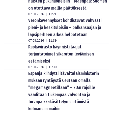
naisten pukuhuoneisiin – Mäenpää: Suomen
on otettava mallia päätöksestä
07.08.2026
13:21
|
Veronkevennykset kohdistuvat vahvasti
pieni- ja keskituloisiin – palkansaajan ja
lapsiperheen arkea helpotetaan
07.08.2026
11:39
|
Ruokavirasto käynnisti laajat
torjuntatoimet sikaruton leviämisen
estämiseksi
07.08.2026
10:30
|
Espanja kiihdytti itävaltalaisministerin
mukaan ryntäystä Ceutaan omalla
”megamagneetillaan” – EU:n rajoille
vaaditaan tiukempaa valvontaa ja
turvapaikkakäsittelyn siirtämistä
kolmansiin maihin