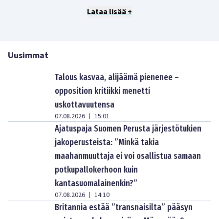
Lataa lisää +
Uusimmat
Talous kasvaa, alijäämä pienenee –
opposition kritiikki menetti
uskottavuutensa
07.08.2026
15:01
|
Ajatuspaja Suomen Perusta järjestötukien
jakoperusteista: ”Minkä takia
maahanmuuttaja ei voi osallistua samaan
potkupallokerhoon kuin
kantasuomalainenkin?”
07.08.2026
14:10
|
Britannia estää ”transnaisilta” pääsyn