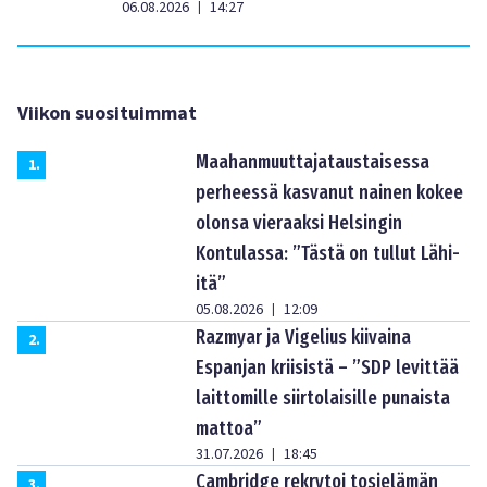
06.08.2026
14:27
|
Viikon suosituimmat
Maahanmuuttajataustaisessa
1
.
perheessä kasvanut nainen kokee
olonsa vieraaksi Helsingin
Kontulassa: ”Tästä on tullut Lähi-
itä”
05.08.2026
12:09
|
Razmyar ja Vigelius kiivaina
2
.
Espanjan kriisistä – ”SDP levittää
laittomille siirtolaisille punaista
mattoa”
31.07.2026
18:45
|
Cambridge rekrytoi tosielämän
3
.