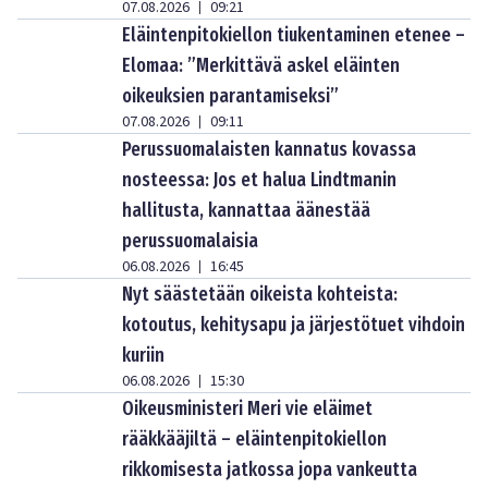
07.08.2026
09:21
|
Eläintenpitokiellon tiukentaminen etenee –
Elomaa: ”Merkittävä askel eläinten
oikeuksien parantamiseksi”
07.08.2026
09:11
|
Perussuomalaisten kannatus kovassa
nosteessa: Jos et halua Lindtmanin
hallitusta, kannattaa äänestää
perussuomalaisia
06.08.2026
16:45
|
Nyt säästetään oikeista kohteista:
kotoutus, kehitysapu ja järjestötuet vihdoin
kuriin
06.08.2026
15:30
|
Oikeusministeri Meri vie eläimet
rääkkääjiltä – eläintenpitokiellon
rikkomisesta jatkossa jopa vankeutta