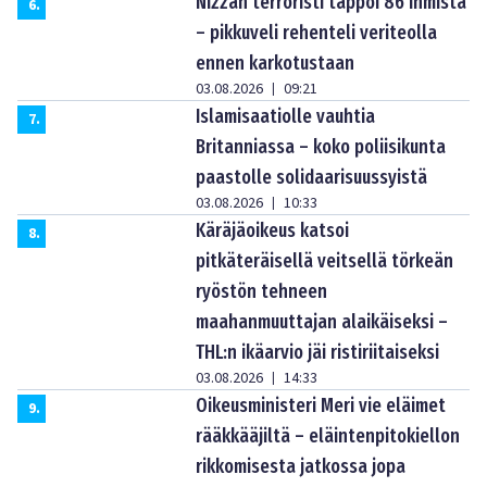
Nizzan terroristi tappoi 86 ihmistä
6
.
– pikkuveli rehenteli veriteolla
ennen karkotustaan
03.08.2026
09:21
|
Islamisaatiolle vauhtia
7
.
Britanniassa – koko poliisikunta
paastolle solidaarisuussyistä
03.08.2026
10:33
|
Käräjäoikeus katsoi
8
.
pitkäteräisellä veitsellä törkeän
ryöstön tehneen
maahanmuuttajan alaikäiseksi –
THL:n ikäarvio jäi ristiriitaiseksi
03.08.2026
14:33
|
Oikeusministeri Meri vie eläimet
9
.
rääkkääjiltä – eläintenpitokiellon
rikkomisesta jatkossa jopa