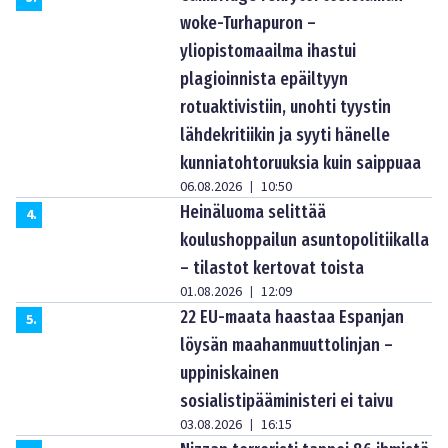
woke-Turhapuron –
yliopistomaailma ihastui
plagioinnista epäiltyyn
rotuaktivistiin, unohti tyystin
lähdekritiikin ja syyti hänelle
kunniatohtoruuksia kuin saippuaa
06.08.2026
10:50
|
Heinäluoma selittää
4
.
koulushoppailun asuntopolitiikalla
– tilastot kertovat toista
01.08.2026
12:09
|
22 EU-maata haastaa Espanjan
5
.
löysän maahanmuuttolinjan –
uppiniskainen
sosialistipääministeri ei taivu
03.08.2026
16:15
|