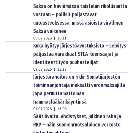
Saksa on häviämässä taistelun rikollisuutta
vastaan – poliisit paljastavat
uutuusteoksessa, mistä asioista virallinen
Saksa vaikenee
09.07.2026
16:11
|
Kuka hyötyy järjestöavustuksista – selvitys
paljastaa varakkaat STEA-tuensaajat ja
identiteettityön puuhastelijat
08.07.2026
12:17
|
Järjestörahoitus on rikki: Somalijärjestön
toiminnanjohtaja maksatti veronmaksajilla
jopa peruuttamattoman
hammaslääkärikäyntinsä
01.07.2026
15:00
|
Säätiövalta, yhdistykset, julkinen raha ja
RKP – näin suomenruotsalainen verkosto
kietoutuu yhteen