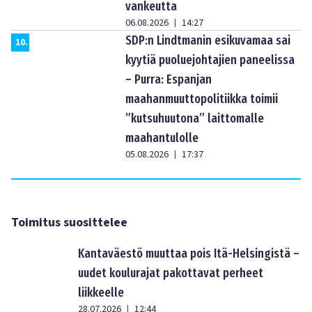
vankeutta
06.08.2026
14:27
|
SDP:n Lindtmanin esikuvamaa sai
10
.
kyytiä puoluejohtajien paneelissa
– Purra: Espanjan
maahanmuuttopolitiikka toimii
”kutsuhuutona” laittomalle
maahantulolle
05.08.2026
17:37
|
Toimitus suosittelee
Kantaväestö muuttaa pois Itä-Helsingistä –
uudet koulurajat pakottavat perheet
liikkeelle
28.07.2026
12:44
|