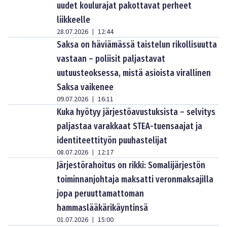
uudet koulurajat pakottavat perheet
liikkeelle
28.07.2026
12:44
|
Saksa on häviämässä taistelun rikollisuutta
vastaan – poliisit paljastavat
uutuusteoksessa, mistä asioista virallinen
Saksa vaikenee
09.07.2026
16:11
|
Kuka hyötyy järjestöavustuksista – selvitys
paljastaa varakkaat STEA-tuensaajat ja
identiteettityön puuhastelijat
08.07.2026
12:17
|
Järjestörahoitus on rikki: Somalijärjestön
toiminnanjohtaja maksatti veronmaksajilla
jopa peruuttamattoman
hammaslääkärikäyntinsä
01.07.2026
15:00
|