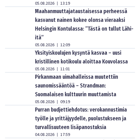
05.08.2026
13:19
|
Maahanmuuttajataustaisessa perheessä
kasvanut nainen kokee olonsa vieraaksi
Helsingin Kontulassa: ”Tästä on tullut Lähi-
itä”
05.08.2026
12:09
|
Yksityiskoulujen kysyntä kasvaa – uusi
kristillinen kotikoulu aloittaa Kouvolassa
05.08.2026
11:01
|
Pirkanmaan uimahalleissa muutettiin
saunomissääntöä – Strandman:
Suomalaisen kulttuurin muuttamista
05.08.2026
09:19
|
Purran budjettiehdotus: verokannustimia
työlle ja yrittäjyydelle, puolustukseen ja
turvallisuuteen lisäpanostuksia
04.08.2026
17:59
|