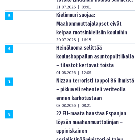
31.07.2026
09:01
|
Kielimuuri suojaa:
5
.
Maahanmuuttajalapset eivät
kelpaa ruotsinkielisiin kouluihin
30.07.2026
16:15
|
Heinäluoma selittää
6
.
koulushoppailun asuntopolitiikalla
– tilastot kertovat toista
01.08.2026
12:09
|
Nizzan terroristi tappoi 86 ihmistä
7
.
– pikkuveli rehenteli veriteolla
ennen karkotustaan
03.08.2026
09:21
|
22 EU-maata haastaa Espanjan
8
.
löysän maahanmuuttolinjan –
uppiniskainen
sosialistipääministeri ei taivu