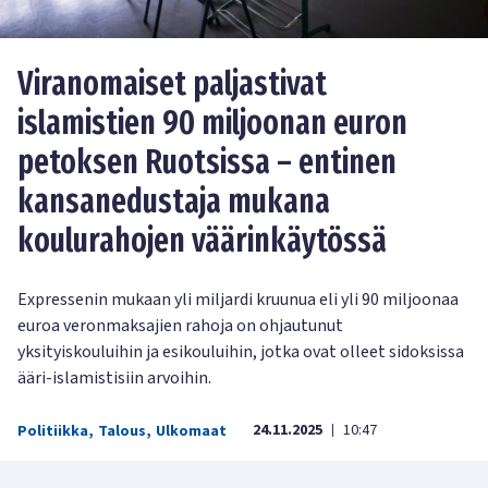
Viranomaiset paljastivat
islamistien 90 miljoonan euron
petoksen Ruotsissa – entinen
kansanedustaja mukana
koulurahojen väärinkäytössä
Expressenin mukaan yli miljardi kruunua eli yli 90 miljoonaa
euroa veronmaksajien rahoja on ohjautunut
yksityiskouluihin ja esikouluihin, jotka ovat olleet sidoksissa
ääri-islamistisiin arvoihin.
24.11.2025
10:47
Politiikka
,
Talous
,
Ulkomaat
|