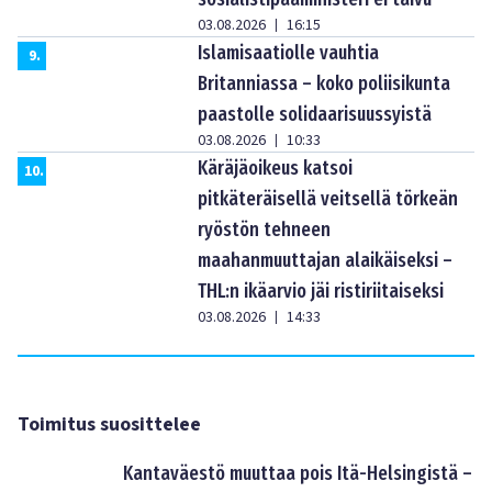
03.08.2026
16:15
|
Islamisaatiolle vauhtia
9
.
Britanniassa – koko poliisikunta
paastolle solidaarisuussyistä
03.08.2026
10:33
|
Käräjäoikeus katsoi
10
.
pitkäteräisellä veitsellä törkeän
ryöstön tehneen
maahanmuuttajan alaikäiseksi –
THL:n ikäarvio jäi ristiriitaiseksi
03.08.2026
14:33
|
Toimitus suosittelee
Kantaväestö muuttaa pois Itä-Helsingistä –