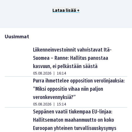
Lataa lisää +
Uusimmat
Liikenneinvestoinnit vahvistavat Itä-
Suomea – Ranne: Hallitus panostaa
kasvuun, ei pelkästään säästä
05.08.2026
16:14
|
Purra ihmettelee opposition verolinjauksia:
”Miksi oppositio vihaa niin paljon
veronkevennyksiä?”
05.08.2026
15:14
|
Seppänen vaatii tiukempaa EU-linjaa:
Hallitsematon maahanmuutto on koko
Euroopan yhteinen turvallisuuskysymys