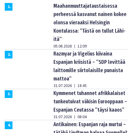
Maahanmuuttajataustaisessa
1
.
perheessä kasvanut nainen kokee
olonsa vieraaksi Helsingin
Kontulassa: ”Tästä on tullut Lähi-
itä”
05.08.2026
12:09
|
Razmyar ja Vigelius kiivaina
2
.
Espanjan kriisistä – ”SDP levittää
laittomille siirtolaisille punaista
mattoa”
31.07.2026
18:45
|
Kymmenet tuhannet afrikkalaiset
3
.
tunkeutuivat väkisin Eurooppaan –
Espanjan Ceutassa ”täysi kaaos”
31.07.2026
08:04
|
Antikainen: Espanjan raja murtui –
4
.
tätäkö Lindtman haluaa Suomelle?