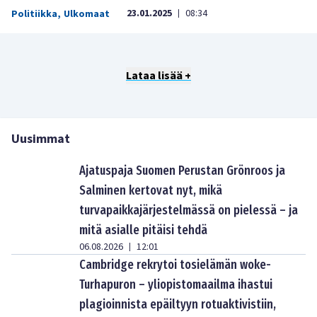
23.01.2025
08:34
Politiikka
,
Ulkomaat
|
Lataa lisää +
Uusimmat
Ajatuspaja Suomen Perustan Grönroos ja
Salminen kertovat nyt, mikä
turvapaikkajärjestelmässä on pielessä – ja
mitä asialle pitäisi tehdä
06.08.2026
12:01
|
Cambridge rekrytoi tosielämän woke-
Turhapuron – yliopistomaailma ihastui
plagioinnista epäiltyyn rotuaktivistiin,