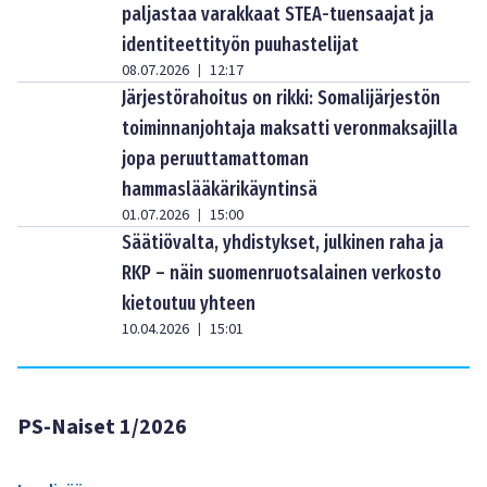
paljastaa varakkaat STEA-tuensaajat ja
identiteettityön puuhastelijat
08.07.2026
12:17
|
Järjestörahoitus on rikki: Somalijärjestön
toiminnanjohtaja maksatti veronmaksajilla
jopa peruuttamattoman
hammaslääkärikäyntinsä
01.07.2026
15:00
|
Säätiövalta, yhdistykset, julkinen raha ja
RKP – näin suomenruotsalainen verkosto
kietoutuu yhteen
10.04.2026
15:01
|
PS-Naiset 1/2026