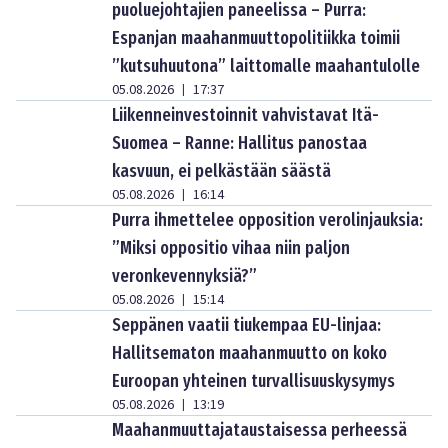
puoluejohtajien paneelissa – Purra:
Espanjan maahanmuuttopolitiikka toimii
”kutsuhuutona” laittomalle maahantulolle
05.08.2026
17:37
|
Liikenneinvestoinnit vahvistavat Itä-
Suomea – Ranne: Hallitus panostaa
kasvuun, ei pelkästään säästä
05.08.2026
16:14
|
Purra ihmettelee opposition verolinjauksia:
”Miksi oppositio vihaa niin paljon
veronkevennyksiä?”
05.08.2026
15:14
|
Seppänen vaatii tiukempaa EU-linjaa:
Hallitsematon maahanmuutto on koko
Euroopan yhteinen turvallisuuskysymys
05.08.2026
13:19
|
Maahanmuuttajataustaisessa perheessä