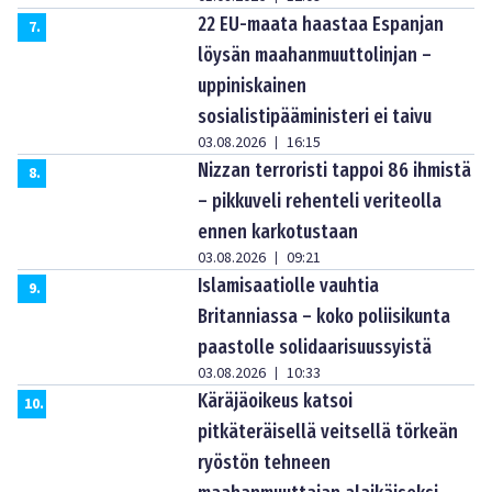
22 EU-maata haastaa Espanjan
7
.
löysän maahanmuuttolinjan –
uppiniskainen
sosialistipääministeri ei taivu
03.08.2026
16:15
|
Nizzan terroristi tappoi 86 ihmistä
8
.
– pikkuveli rehenteli veriteolla
ennen karkotustaan
03.08.2026
09:21
|
Islamisaatiolle vauhtia
9
.
Britanniassa – koko poliisikunta
paastolle solidaarisuussyistä
03.08.2026
10:33
|
Käräjäoikeus katsoi
10
.
pitkäteräisellä veitsellä törkeän
ryöstön tehneen