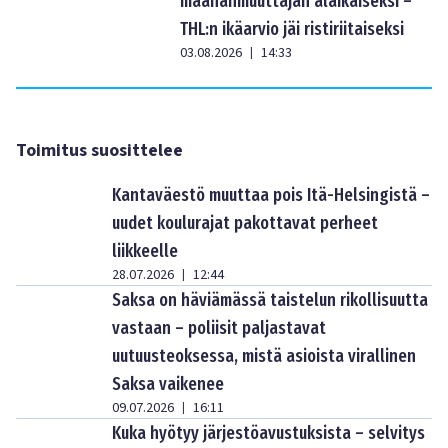
maahanmuuttajan alaikäiseksi –
THL:n ikäarvio jäi ristiriitaiseksi
03.08.2026
14:33
|
Toimitus suosittelee
Kantaväestö muuttaa pois Itä-Helsingistä –
uudet koulurajat pakottavat perheet
liikkeelle
28.07.2026
12:44
|
Saksa on häviämässä taistelun rikollisuutta
vastaan – poliisit paljastavat
uutuusteoksessa, mistä asioista virallinen
Saksa vaikenee
09.07.2026
16:11
|
Kuka hyötyy järjestöavustuksista – selvitys