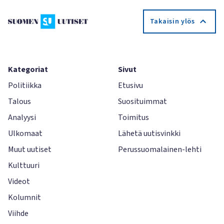
Takaisin ylös
Kategoriat
Sivut
Politiikka
Etusivu
Talous
Suosituimmat
Analyysi
Toimitus
Ulkomaat
Lähetä uutisvinkki
Muut uutiset
Perussuomalainen-lehti
Kulttuuri
Videot
Kolumnit
Viihde