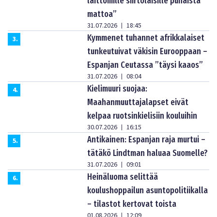
laittomille siirtolaisille punaista
mattoa”
31.07.2026
18:45
|
Kymmenet tuhannet afrikkalaiset
3
.
tunkeutuivat väkisin Eurooppaan –
Espanjan Ceutassa ”täysi kaaos”
31.07.2026
08:04
|
Kielimuuri suojaa:
4
.
Maahanmuuttajalapset eivät
kelpaa ruotsinkielisiin kouluihin
30.07.2026
16:15
|
Antikainen: Espanjan raja murtui –
5
.
tätäkö Lindtman haluaa Suomelle?
31.07.2026
09:01
|
Heinäluoma selittää
6
.
koulushoppailun asuntopolitiikalla
– tilastot kertovat toista
01.08.2026
12:09
|