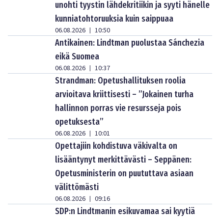
unohti tyystin lähdekritiikin ja syyti hänelle
kunniatohtoruuksia kuin saippuaa
06.08.2026
10:50
|
Antikainen: Lindtman puolustaa Sánchezia
eikä Suomea
06.08.2026
10:37
|
Strandman: Opetushallituksen roolia
arvioitava kriittisesti – ”Jokainen turha
hallinnon porras vie resursseja pois
opetuksesta”
06.08.2026
10:01
|
Opettajiin kohdistuva väkivalta on
lisääntynyt merkittävästi – Seppänen:
Opetusministerin on puututtava asiaan
välittömästi
06.08.2026
09:16
|
SDP:n Lindtmanin esikuvamaa sai kyytiä