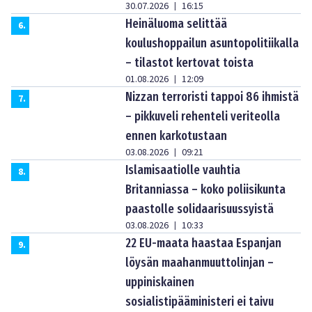
30.07.2026
16:15
|
Heinäluoma selittää
6
.
koulushoppailun asuntopolitiikalla
– tilastot kertovat toista
01.08.2026
12:09
|
Nizzan terroristi tappoi 86 ihmistä
7
.
– pikkuveli rehenteli veriteolla
ennen karkotustaan
03.08.2026
09:21
|
Islamisaatiolle vauhtia
8
.
Britanniassa – koko poliisikunta
paastolle solidaarisuussyistä
03.08.2026
10:33
|
22 EU-maata haastaa Espanjan
9
.
löysän maahanmuuttolinjan –
uppiniskainen
sosialistipääministeri ei taivu