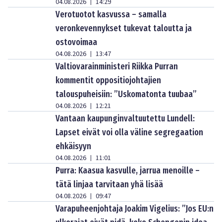
04.08.2026
14:29
|
Verotuotot kasvussa – samalla
veronkevennykset tukevat taloutta ja
ostovoimaa
04.08.2026
13:47
|
Valtiovarainministeri Riikka Purran
kommentit oppositiojohtajien
talouspuheisiin: ”Uskomatonta tuubaa”
04.08.2026
12:21
|
Vantaan kaupunginvaltuutettu Lundell:
Lapset eivät voi olla väline segregaation
ehkäisyyn
04.08.2026
11:01
|
Purra: Kaasua kasvulle, jarrua menoille –
tätä linjaa tarvitaan yhä lisää
04.08.2026
09:47
|
Varapuheenjohtaja Joakim Vigelius: ”Jos EU:n