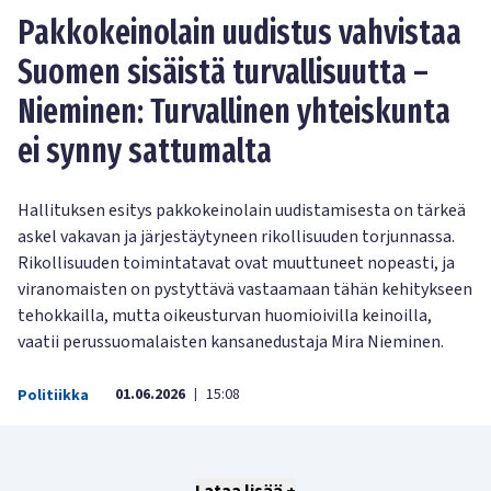
Pakkokeinolain uudistus vahvistaa
Suomen sisäistä turvallisuutta –
Nieminen: Turvallinen yhteiskunta
ei synny sattumalta
Hallituksen esitys pakkokeinolain uudistamisesta on tärkeä
askel vakavan ja järjestäytyneen rikollisuuden torjunnassa.
Rikollisuuden toimintatavat ovat muuttuneet nopeasti, ja
viranomaisten on pystyttävä vastaamaan tähän kehitykseen
tehokkailla, mutta oikeusturvan huomioivilla keinoilla,
vaatii perussuomalaisten kansanedustaja Mira Nieminen.
01.06.2026
15:08
Politiikka
|
Lataa lisää +