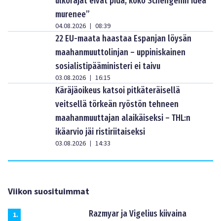
ulkorajat eivät pidä, koko Schengenin idea
murenee”
04.08.2026
08:39
|
22 EU-maata haastaa Espanjan löysän
maahanmuuttolinjan – uppiniskainen
sosialistipääministeri ei taivu
03.08.2026
16:15
|
Käräjäoikeus katsoi pitkäteräisellä
veitsellä törkeän ryöstön tehneen
maahanmuuttajan alaikäiseksi – THL:n
ikäarvio jäi ristiriitaiseksi
03.08.2026
14:33
|
Viikon suosituimmat
Razmyar ja Vigelius kiivaina
1
.