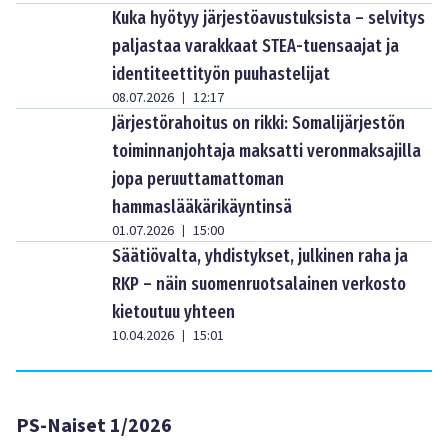
Kuka hyötyy järjestöavustuksista – selvitys
paljastaa varakkaat STEA-tuensaajat ja
identiteettityön puuhastelijat
08.07.2026
12:17
|
Järjestörahoitus on rikki: Somalijärjestön
toiminnanjohtaja maksatti veronmaksajilla
jopa peruuttamattoman
hammaslääkärikäyntinsä
01.07.2026
15:00
|
Säätiövalta, yhdistykset, julkinen raha ja
RKP – näin suomenruotsalainen verkosto
kietoutuu yhteen
10.04.2026
15:01
|
PS-Naiset 1/2026