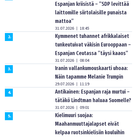
Espanjan kriisistä – ”SDP levittää
laittomille siirtolaisille punaista
mattoa”
31.07.2026
18:45
|
Kymmenet tuhannet afrikkalaiset
2
.
tunkeutuivat väkisin Eurooppaan –
Espanjan Ceutassa ”täysi kaaos”
31.07.2026
08:04
|
Iranin vallankumouskaarti uhoaa:
3
.
Näin tapamme Melanie Trumpin
29.07.2026
11:19
|
Antikainen: Espanjan raja murtui –
4
.
tätäkö Lindtman haluaa Suomelle?
31.07.2026
09:01
|
Kielimuuri suojaa:
5
.
Maahanmuuttajalapset eivät
kelpaa ruotsinkielisiin kouluihin