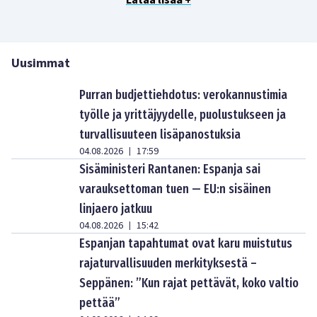
Uusimmat
Purran budjettiehdotus: verokannustimia
työlle ja yrittäjyydelle, puolustukseen ja
turvallisuuteen lisäpanostuksia
04.08.2026
17:59
|
Sisäministeri Rantanen: Espanja sai
varauksettoman tuen — EU:n sisäinen
linjaero jatkuu
04.08.2026
15:42
|
Espanjan tapahtumat ovat karu muistutus
rajaturvallisuuden merkityksestä –
Seppänen: ”Kun rajat pettävät, koko valtio
pettää”