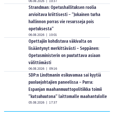
06.08.2026
10:37
|
Strandman: Opetushallituksen roolia
arvioitava kriittisesti – ”Jokainen turha
hallinnon porras vie resursseja pois
opetuksesta”
06.08.2026
10:01
|
Opettajiin kohdistuva väkivalta on
lisääntynyt merkittävästi – Seppänen:
Opetusministerin on puututtava asiaan
välittömästi
06.08.2026
09:16
|
SDP:n Lindtmanin esikuvamaa sai kyytiä
puoluejohtajien paneelissa – Purra:
Espanjan maahanmuuttopolitiikka toimii
”kutsuhuutona” laittomalle maahantulolle
05.08.2026
17:37
|