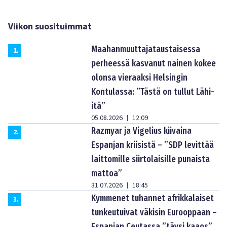
Viikon suosituimmat
Maahanmuuttajataustaisessa
1
.
perheessä kasvanut nainen kokee
olonsa vieraaksi Helsingin
Kontulassa: ”Tästä on tullut Lähi-
itä”
05.08.2026
12:09
|
Razmyar ja Vigelius kiivaina
2
.
Espanjan kriisistä – ”SDP levittää
laittomille siirtolaisille punaista
mattoa”
31.07.2026
18:45
|
Kymmenet tuhannet afrikkalaiset
3
.
tunkeutuivat väkisin Eurooppaan –
Espanjan Ceutassa ”täysi kaaos”