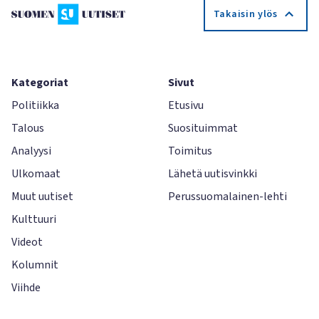
Takaisin ylös
Kategoriat
Sivut
Politiikka
Etusivu
Talous
Suosituimmat
Analyysi
Toimitus
Ulkomaat
Lähetä uutisvinkki
Muut uutiset
Perussuomalainen-lehti
Kulttuuri
Videot
Kolumnit
Viihde