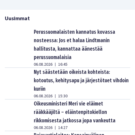
Uusimmat
Perussuomalaisten kannatus kovassa
nosteessa: Jos et halua Lindtmanin
hallitusta, kannattaa äänestää
perussuomalaisia
06.08.2026
16:45
|
Nyt säästetään oikeista kohteista:
kotoutus, kehitysapu ja järjestötuet vihdoin
kuriin
06.08.2026
15:30
|
Oikeusministeri Meri vie eläimet
rääkkääjiltä – eläintenpitokiellon
rikkomisesta jatkossa jopa vankeutta
06.08.2026
14:27
|