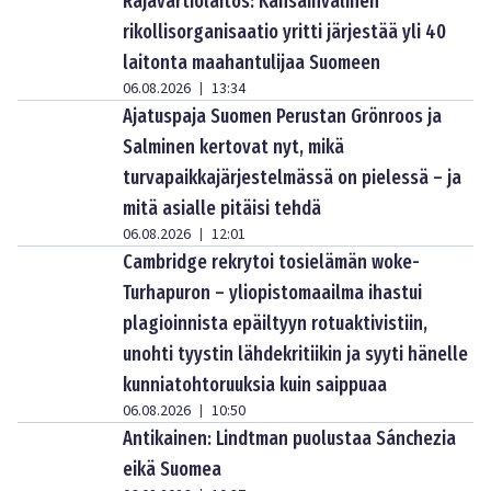
Rajavartiolaitos: Kansainvälinen
rikollisorganisaatio yritti järjestää yli 40
laitonta maahantulijaa Suomeen
06.08.2026
13:34
|
Ajatuspaja Suomen Perustan Grönroos ja
Salminen kertovat nyt, mikä
turvapaikkajärjestelmässä on pielessä – ja
mitä asialle pitäisi tehdä
06.08.2026
12:01
|
Cambridge rekrytoi tosielämän woke-
Turhapuron – yliopistomaailma ihastui
plagioinnista epäiltyyn rotuaktivistiin,
unohti tyystin lähdekritiikin ja syyti hänelle
kunniatohtoruuksia kuin saippuaa
06.08.2026
10:50
|
Antikainen: Lindtman puolustaa Sánchezia
eikä Suomea