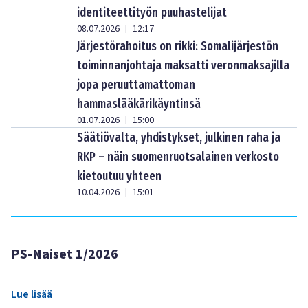
identiteettityön puuhastelijat
08.07.2026
12:17
|
Järjestörahoitus on rikki: Somalijärjestön
toiminnanjohtaja maksatti veronmaksajilla
jopa peruuttamattoman
hammaslääkärikäyntinsä
01.07.2026
15:00
|
Säätiövalta, yhdistykset, julkinen raha ja
RKP – näin suomenruotsalainen verkosto
kietoutuu yhteen
10.04.2026
15:01
|
PS-Naiset 1/2026
Lue lisää