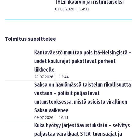
THL:n ikäarvio jäi ristiriitaiseksi
03.08.2026
14:33
|
Toimitus suosittelee
Kantaväestö muuttaa pois Itä-Helsingistä –
uudet koulurajat pakottavat perheet
liikkeelle
28.07.2026
12:44
|
Saksa on häviämässä taistelun rikollisuutta
vastaan – poliisit paljastavat
uutuusteoksessa, mistä asioista virallinen
Saksa vaikenee
09.07.2026
16:11
|
Kuka hyötyy järjestöavustuksista – selvitys
paljastaa varakkaat STEA-tuensaajat ja