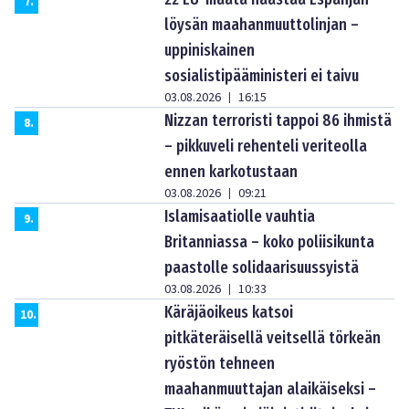
7
.
löysän maahanmuuttolinjan –
uppiniskainen
sosialistipääministeri ei taivu
03.08.2026
16:15
|
Nizzan terroristi tappoi 86 ihmistä
8
.
– pikkuveli rehenteli veriteolla
ennen karkotustaan
03.08.2026
09:21
|
Islamisaatiolle vauhtia
9
.
Britanniassa – koko poliisikunta
paastolle solidaarisuussyistä
03.08.2026
10:33
|
Käräjäoikeus katsoi
10
.
pitkäteräisellä veitsellä törkeän
ryöstön tehneen
maahanmuuttajan alaikäiseksi –