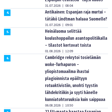
31.07.2026
08:04
|
Antikainen: Espanjan raja murtui –
4
.
tätäkö Lindtman haluaa Suomelle?
31.07.2026
09:01
|
Heinäluoma selittää
5
.
koulushoppailun asuntopolitiikalla
– tilastot kertovat toista
01.08.2026
12:09
|
Cambridge rekrytoi tosielämän
6
.
woke-Turhapuron –
yliopistomaailma ihastui
plagioinnista epäiltyyn
rotuaktivistiin, unohti tyystin
lähdekritiikin ja syyti hänelle
kunniatohtoruuksia kuin saippuaa
06.08.2026
10:50
|
22 EU-maata haastaa Espanjan