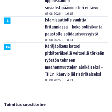
uppiniskainen
sosialistipääministeri ei taivu
03.08.2026
16:15
|
Islamisaatiolle vauhtia
9
.
Britanniassa – koko poliisikunta
paastolle solidaarisuussyistä
03.08.2026
10:33
|
Käräjäoikeus katsoi
10
.
pitkäteräisellä veitsellä törkeän
ryöstön tehneen
maahanmuuttajan alaikäiseksi –
THL:n ikäarvio jäi ristiriitaiseksi
03.08.2026
14:33
|
Toimitus suosittelee