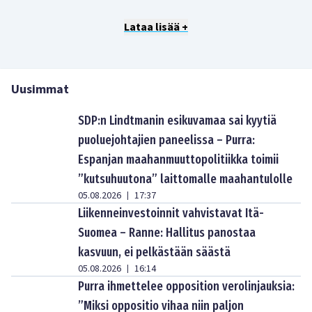
Lataa lisää +
Uusimmat
SDP:n Lindtmanin esikuvamaa sai kyytiä
puoluejohtajien paneelissa – Purra:
Espanjan maahanmuuttopolitiikka toimii
”kutsuhuutona” laittomalle maahantulolle
05.08.2026
17:37
|
Liikenneinvestoinnit vahvistavat Itä-
Suomea – Ranne: Hallitus panostaa
kasvuun, ei pelkästään säästä
05.08.2026
16:14
|
Purra ihmettelee opposition verolinjauksia:
”Miksi oppositio vihaa niin paljon