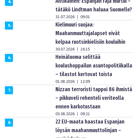
Antikainen: Espanjan raja murtui –
4
.
tätäkö Lindtman haluaa Suomelle?
31.07.2026
09:01
|
Kielimuuri suojaa:
5
.
Maahanmuuttajalapset eivät
kelpaa ruotsinkielisiin kouluihin
30.07.2026
16:15
|
Heinäluoma selittää
6
.
koulushoppailun asuntopolitiikalla
– tilastot kertovat toista
01.08.2026
12:09
|
Nizzan terroristi tappoi 86 ihmistä
7
.
– pikkuveli rehenteli veriteolla
ennen karkotustaan
03.08.2026
09:21
|
22 EU-maata haastaa Espanjan
8
.
löysän maahanmuuttolinjan –