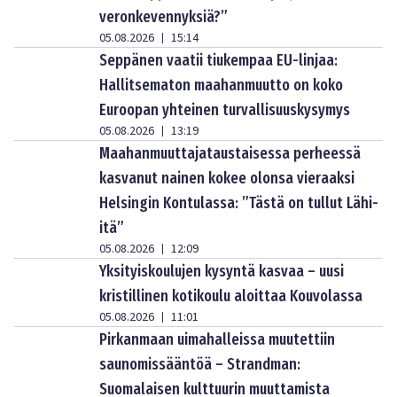
veronkevennyksiä?”
05.08.2026
15:14
|
Seppänen vaatii tiukempaa EU-linjaa:
Hallitsematon maahanmuutto on koko
Euroopan yhteinen turvallisuuskysymys
05.08.2026
13:19
|
Maahanmuuttajataustaisessa perheessä
kasvanut nainen kokee olonsa vieraaksi
Helsingin Kontulassa: ”Tästä on tullut Lähi-
itä”
05.08.2026
12:09
|
Yksityiskoulujen kysyntä kasvaa – uusi
kristillinen kotikoulu aloittaa Kouvolassa
05.08.2026
11:01
|
Pirkanmaan uimahalleissa muutettiin
saunomissääntöä – Strandman:
Suomalaisen kulttuurin muuttamista