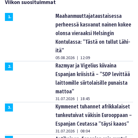
Viikon suosituimmat
Maahanmuuttajataustaisessa
1
.
perheessä kasvanut nainen kokee
olonsa vieraaksi Helsingin
Kontulassa: ”Tästä on tullut Lähi-
itä”
05.08.2026
12:09
|
Razmyar ja Vigelius kiivaina
2
.
Espanjan kriisistä – ”SDP levittää
laittomille siirtolaisille punaista
mattoa”
31.07.2026
18:45
|
Kymmenet tuhannet afrikkalaiset
3
.
tunkeutuivat väkisin Eurooppaan –
Espanjan Ceutassa ”täysi kaaos”
31.07.2026
08:04
|