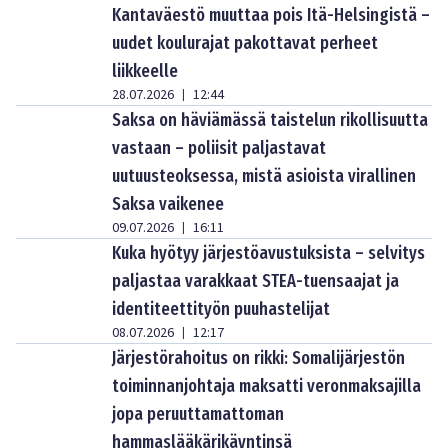
Kantaväestö muuttaa pois Itä-Helsingistä –
uudet koulurajat pakottavat perheet
liikkeelle
28.07.2026
12:44
|
Saksa on häviämässä taistelun rikollisuutta
vastaan – poliisit paljastavat
uutuusteoksessa, mistä asioista virallinen
Saksa vaikenee
09.07.2026
16:11
|
Kuka hyötyy järjestöavustuksista – selvitys
paljastaa varakkaat STEA-tuensaajat ja
identiteettityön puuhastelijat
08.07.2026
12:17
|
Järjestörahoitus on rikki: Somalijärjestön
toiminnanjohtaja maksatti veronmaksajilla
jopa peruuttamattoman
hammaslääkärikäyntinsä