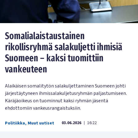
Somalialaistaustainen
rikollisryhmä salakuljetti ihmisiä
Suomeen – kaksi tuomittiin
vankeuteen
Alaikäisen somalitytön salakuljettaminen Suomeen johti
järjestäytyneen ihmissalakuljetusryhmän paljastumiseen.
Käräjäoikeus on tuominnut kaksi ryhmän jäsentä
ehdottomiin vankeusrangaistuksiin.
03.06.2026
16:22
Politiikka
,
Muut uutiset
|