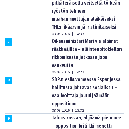
pitkäteräisellä veitsellä törkeän
ryöstön tehneen
maahanmuuttajan alaikäiseksi –
THL:n ikäarvio jäi ristiriitaiseksi
03.08.2026
14:33
|
Oikeusministeri Meri vie eläimet
7
.
rääkkääjiltä – eläintenpitokiellon
rikkomisesta jatkossa jopa
vankeutta
06.08.2026
14:27
|
SDP:n esikuvamaassa Espanjassa
8
.
hallitusta johtavat sosialistit –
vaalivoittaja joutui jäämään
oppositioon
08.08.2026
13:32
|
Talous kasvaa, alijäämä pienenee
9
.
– opposition kritiikki menetti