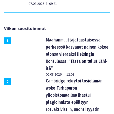
07.08.2026
09:21
|
Viikon suosituimmat
Maahanmuuttajataustaisessa
1
.
perheessä kasvanut nainen kokee
olonsa vieraaksi Helsingin
Kontulassa: ”Tästä on tullut Lähi-
itä”
05.08.2026
12:09
|
Cambridge rekrytoi tosielämän
2
.
woke-Turhapuron –
yliopistomaailma ihastui
plagioinnista epäiltyyn
rotuaktivistiin, unohti tyystin