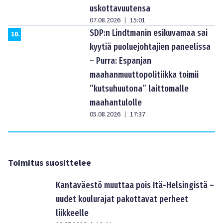
uskottavuutensa
07.08.2026
15:01
|
SDP:n Lindtmanin esikuvamaa sai
10
.
kyytiä puoluejohtajien paneelissa
– Purra: Espanjan
maahanmuuttopolitiikka toimii
”kutsuhuutona” laittomalle
maahantulolle
05.08.2026
17:37
|
Toimitus suosittelee
Kantaväestö muuttaa pois Itä-Helsingistä –
uudet koulurajat pakottavat perheet
liikkeelle