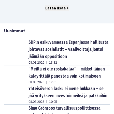
Lataa lisää +
Uusimmat
SDP:n esikuvamaassa Espanjassa hallitusta
johtavat sosialistit – vaalivoittaja joutui
jäämään oppositioon
08.08.2026
13:32
|
”Meillä ei ole roskakalaa” – mikkeliläinen
kalayrittäjä panostaa vain kotimaiseen
08.08.2026
12:01
|
Yhteisöveron lasku ei mene hukkaan – se
jää yritykseen investoinneiksi ja palkkoihin
08.08.2026
10:05
|
Simo Grönroos turvallisuuspoliittisessa