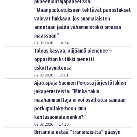
puheenjohtajapaneelissa:
“Maanpuolustukseen tehtävät panostukset
valuvat hukkaan, jos suomalaisten
annetaan jäädä vähemmistöksi omassa
maassaan”
07.08.2026
18:34
|
Talous kasvaa, alijäämä pienenee –
opposition kritiikki menetti
uskottavuutensa
07.08.2026
15:01
|
Ajatuspaja Suomen Perusta järjestötukien
jakoperusteista: ”Minkä takia
maahanmuuttaja ei voi osallistua samaan
potkupallokerhoon kuin
kantasuomalainenkin?”
07.08.2026
14:10
|
Britannia estää ”transnaisilta” pääsyn