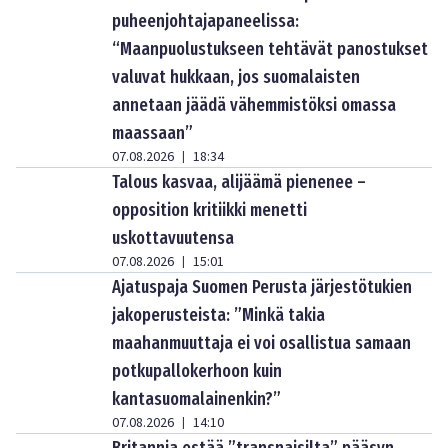
puheenjohtajapaneelissa:
“Maanpuolustukseen tehtävät panostukset
valuvat hukkaan, jos suomalaisten
annetaan jäädä vähemmistöksi omassa
maassaan”
07.08.2026
18:34
|
Talous kasvaa, alijäämä pienenee –
opposition kritiikki menetti
uskottavuutensa
07.08.2026
15:01
|
Ajatuspaja Suomen Perusta järjestötukien
jakoperusteista: ”Minkä takia
maahanmuuttaja ei voi osallistua samaan
potkupallokerhoon kuin
kantasuomalainenkin?”
07.08.2026
14:10
|
Britannia estää ”transnaisilta” pääsyn