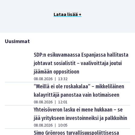
Lataa lisää +
Uusimmat
SDP:n esikuvamaassa Espanjassa hallitusta
johtavat sosialistit – vaalivoittaja joutui
jäämään oppositioon
08.08.2026
13:32
|
”Meillä ei ole roskakalaa” – mikkeliläinen
kalayrittäjä panostaa vain kotimaiseen
08.08.2026
12:01
|
Yhteisöveron lasku ei mene hukkaan – se
jää yritykseen investoinneiksi ja palkkoihin
08.08.2026
10:05
|
Simo Grönroos turvallisuuspoliittisessa