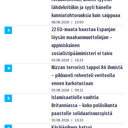
lähdekritiikin ja syyti hänelle
kunniatohtoruuksia kuin saippuaa
06.08.2026
10:50
|
22 EU-maata haastaa Espanjan
3
.
löysän maahanmuuttolinjan –
uppiniskainen
sosialistipääministeri ei taivu
03.08.2026
16:15
|
Nizzan terroristi tappoi 86 ihmistä
4
.
– pikkuveli rehenteli veriteolla
ennen karkotustaan
03.08.2026
09:21
|
Islamisaatiolle vauhtia
5
.
Britanniassa – koko poliisikunta
paastolle solidaarisuussyistä
03.08.2026
10:33
|
Käräjäoikeus katsoi