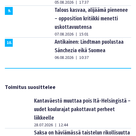
05.08.2026
17:37
|
Talous kasvaa, alijäämä pienenee
9
.
– opposition kritiikki menetti
uskottavuutensa
07.08.2026
15:01
|
Antikainen: Lindtman puolustaa
10
.
Sánchezia eikä Suomea
06.08.2026
10:37
|
Toimitus suosittelee
Kantaväestö muuttaa pois Itä-Helsingistä –
uudet koulurajat pakottavat perheet
liikkeelle
28.07.2026
12:44
|
Saksa on häviämässä taistelun rikollisuutta