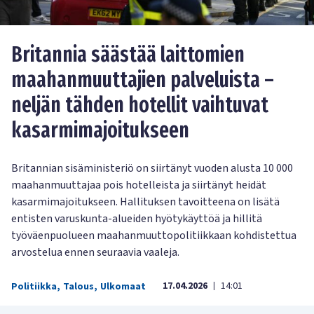
Britannia säästää laittomien
maahanmuuttajien palveluista –
neljän tähden hotellit vaihtuvat
kasarmimajoitukseen
Britannian sisäministeriö on siirtänyt vuoden alusta 10 000
maahanmuuttajaa pois hotelleista ja siirtänyt heidät
kasarmimajoitukseen. Hallituksen tavoitteena on lisätä
entisten varuskunta-alueiden hyötykäyttöä ja hillitä
työväenpuolueen maahanmuuttopolitiikkaan kohdistettua
arvostelua ennen seuraavia vaaleja.
17.04.2026
14:01
Politiikka
,
Talous
,
Ulkomaat
|