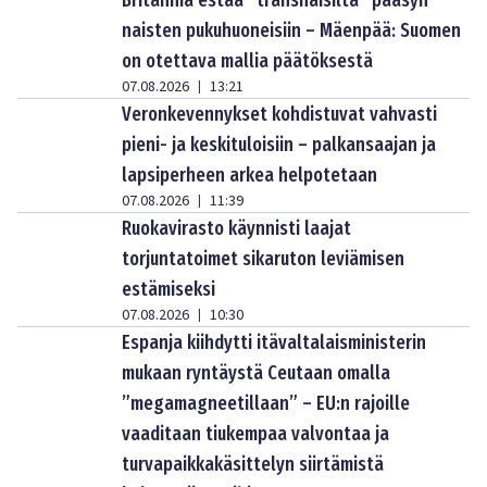
naisten pukuhuoneisiin – Mäenpää: Suomen
on otettava mallia päätöksestä
07.08.2026
13:21
|
Veronkevennykset kohdistuvat vahvasti
pieni- ja keskituloisiin – palkansaajan ja
lapsiperheen arkea helpotetaan
07.08.2026
11:39
|
Ruokavirasto käynnisti laajat
torjuntatoimet sikaruton leviämisen
estämiseksi
07.08.2026
10:30
|
Espanja kiihdytti itävaltalaisministerin
mukaan ryntäystä Ceutaan omalla
”megamagneetillaan” – EU:n rajoille
vaaditaan tiukempaa valvontaa ja
turvapaikkakäsittelyn siirtämistä