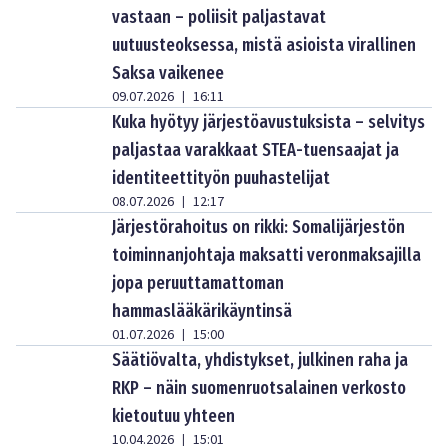
vastaan – poliisit paljastavat
uutuusteoksessa, mistä asioista virallinen
Saksa vaikenee
09.07.2026
16:11
|
Kuka hyötyy järjestöavustuksista – selvitys
paljastaa varakkaat STEA-tuensaajat ja
identiteettityön puuhastelijat
08.07.2026
12:17
|
Järjestörahoitus on rikki: Somalijärjestön
toiminnanjohtaja maksatti veronmaksajilla
jopa peruuttamattoman
hammaslääkärikäyntinsä
01.07.2026
15:00
|
Säätiövalta, yhdistykset, julkinen raha ja
RKP – näin suomenruotsalainen verkosto
kietoutuu yhteen
10.04.2026
15:01
|