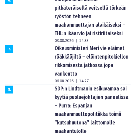
6
.
pitkäteräisellä veitsellä törkeän
ryöstön tehneen
maahanmuuttajan alaikäiseksi –
THL:n ikäarvio jäi ristiriitaiseksi
03.08.2026
14:33
|
Oikeusministeri Meri vie eläimet
7
.
rääkkääjiltä – eläintenpitokiellon
rikkomisesta jatkossa jopa
vankeutta
06.08.2026
14:27
|
SDP:n Lindtmanin esikuvamaa sai
8
.
kyytiä puoluejohtajien paneelissa
– Purra: Espanjan
maahanmuuttopolitiikka toimii
”kutsuhuutona” laittomalle
maahantulolle