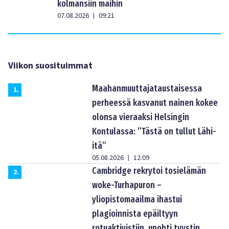
kolmansiin maihin
07.08.2026
09:21
|
Viikon suosituimmat
Maahanmuuttajataustaisessa
1
.
perheessä kasvanut nainen kokee
olonsa vieraaksi Helsingin
Kontulassa: ”Tästä on tullut Lähi-
itä”
05.08.2026
12:09
|
Cambridge rekrytoi tosielämän
2
.
woke-Turhapuron –
yliopistomaailma ihastui
plagioinnista epäiltyyn
rotuaktivistiin, unohti tyystin