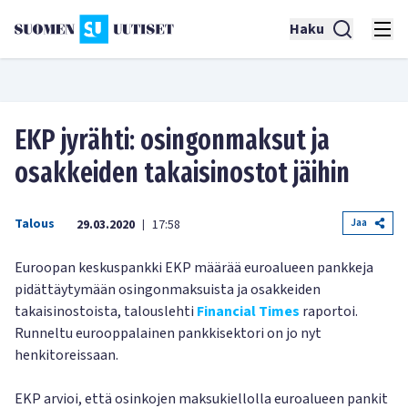
Haku
EKP jyrähti: osingonmaksut ja
osakkeiden takaisinostot jäihin
Talous
Jaa
29.03.2020
17:58
|
Euroopan keskuspankki EKP määrää euroalueen pankkeja
pidättäytymään osingonmaksuista ja osakkeiden
takaisinostoista, talouslehti
Financial Times
raportoi.
Runneltu eurooppalainen pankkisektori on jo nyt
henkitoreissaan.
EKP arvioi, että osinkojen maksukiellolla euroalueen pankit