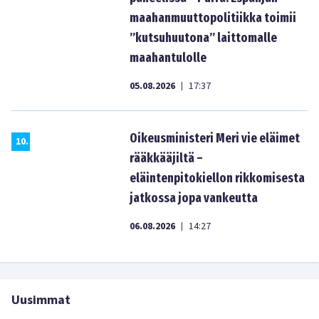
maahanmuuttopolitiikka toimii
”kutsuhuutona” laittomalle
maahantulolle
05.08.2026
17:37
|
Oikeusministeri Meri vie eläimet
10
.
rääkkääjiltä –
eläintenpitokiellon rikkomisesta
jatkossa jopa vankeutta
06.08.2026
14:27
|
Uusimmat