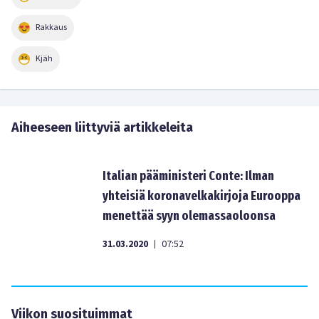
Rakkaus
Kjäh
Aiheeseen liittyviä artikkeleita
Italian pääministeri Conte: Ilman
yhteisiä koronavelkakirjoja Eurooppa
menettää syyn olemassaoloonsa
31.03.2020
07:52
|
Viikon suosituimmat