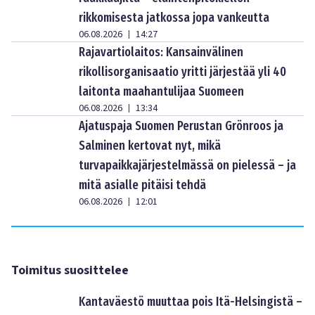
rikkomisesta jatkossa jopa vankeutta
06.08.2026
14:27
|
Rajavartiolaitos: Kansainvälinen
rikollisorganisaatio yritti järjestää yli 40
laitonta maahantulijaa Suomeen
06.08.2026
13:34
|
Ajatuspaja Suomen Perustan Grönroos ja
Salminen kertovat nyt, mikä
turvapaikkajärjestelmässä on pielessä – ja
mitä asialle pitäisi tehdä
06.08.2026
12:01
|
Toimitus suosittelee
Kantaväestö muuttaa pois Itä-Helsingistä –