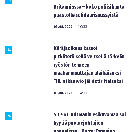
7
.
Britanniassa – koko poliisikunta
paastolle solidaarisuussyistä
03.08.2026
10:33
|
Käräjäoikeus katsoi
8
.
pitkäteräisellä veitsellä törkeän
ryöstön tehneen
maahanmuuttajan alaikäiseksi –
THL:n ikäarvio jäi ristiriitaiseksi
03.08.2026
14:33
|
SDP:n Lindtmanin esikuvamaa sai
9
.
kyytiä puoluejohtajien
paneelissa – Purra: Espanjan