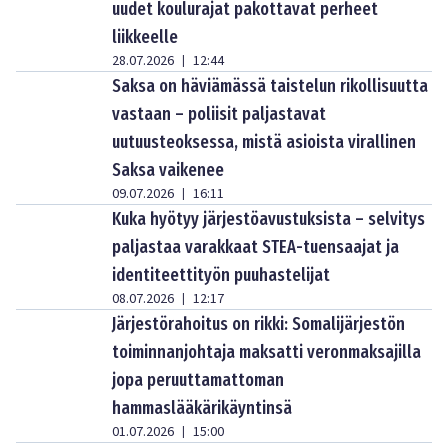
uudet koulurajat pakottavat perheet
liikkeelle
28.07.2026
12:44
|
Saksa on häviämässä taistelun rikollisuutta
vastaan – poliisit paljastavat
uutuusteoksessa, mistä asioista virallinen
Saksa vaikenee
09.07.2026
16:11
|
Kuka hyötyy järjestöavustuksista – selvitys
paljastaa varakkaat STEA-tuensaajat ja
identiteettityön puuhastelijat
08.07.2026
12:17
|
Järjestörahoitus on rikki: Somalijärjestön
toiminnanjohtaja maksatti veronmaksajilla
jopa peruuttamattoman
hammaslääkärikäyntinsä
01.07.2026
15:00
|