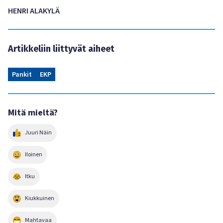
HENRI ALAKYLÄ
Artikkeliin liittyvät aiheet
Pankit
EKP
Mitä mieltä?
Juuri Näin
Iloinen
Itku
Kiukkuinen
Mahtavaa