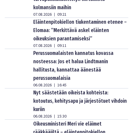
kolmansiin maihin
07.08.2026
09:21
|
Eläintenpitokiellon tiukentaminen etenee –
Elomaa: ”Merkittävä askel eläinten
oikeuksien parantamiseksi”
07.08.2026
09:11
|
Perussuomalaisten kannatus kovassa
nosteessa: Jos et halua Lindtmanin
hallitusta, kannattaa äänestää
perussuomalaisia
06.08.2026
16:45
|
Nyt säästetään oikeista kohteista:
kotoutus, kehitysapu ja järjestötuet vihdoin
kuriin
06.08.2026
15:30
|
Oikeusministeri Meri vie eläimet
rääkkääjiltä – eläintenpitokiellon