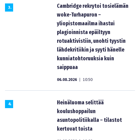
Cambridge rekrytoi tosielämän
3
.
woke-Turhapuron –
yliopistomaailma ihastui
plagioinnista epäiltyyn
rotuaktivistiin, unohti tyystin
lähdekritiikin ja syyti hänelle
kunniatohtoruuksia kuin
saippuaa
06.08.2026
10:50
|
Heinäluoma selittää
4
.
koulushoppailun
asuntopolitiikalla – tilastot
kertovat toista