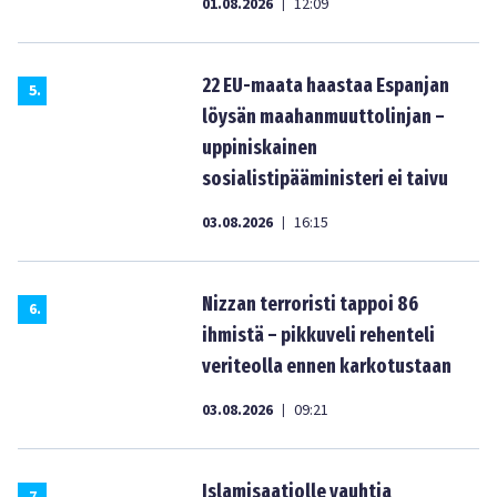
01.08.2026
12:09
|
22 EU-maata haastaa Espanjan
5
.
löysän maahanmuuttolinjan –
uppiniskainen
sosialistipääministeri ei taivu
03.08.2026
16:15
|
Nizzan terroristi tappoi 86
6
.
ihmistä – pikkuveli rehenteli
veriteolla ennen karkotustaan
03.08.2026
09:21
|
Islamisaatiolle vauhtia