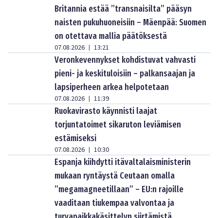
Britannia estää ”transnaisilta” pääsyn
naisten pukuhuoneisiin – Mäenpää: Suomen
on otettava mallia päätöksestä
07.08.2026
13:21
|
Veronkevennykset kohdistuvat vahvasti
pieni- ja keskituloisiin – palkansaajan ja
lapsiperheen arkea helpotetaan
07.08.2026
11:39
|
Ruokavirasto käynnisti laajat
torjuntatoimet sikaruton leviämisen
estämiseksi
07.08.2026
10:30
|
Espanja kiihdytti itävaltalaisministerin
mukaan ryntäystä Ceutaan omalla
”megamagneetillaan” – EU:n rajoille
vaaditaan tiukempaa valvontaa ja
turvapaikkakäsittelyn siirtämistä