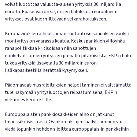
voivat luotottaa valuutta-alueen yrityksiä 30 miljardilla
eurolla. Epäselvää on se, miten halukkaita euroalueen
yritykset ovat kuormittavaan velkarahoitukseen.
Koronaviruksen aiheuttaman tuotantoseisahduksen vuoksi
moni yritys on vaarassa kaatua. Keskuspankkien ylilöyhää
rahapolitiikkaa kritisoidaan niin sanottujen
elinkelvottomien yritysten pinnalla pitämisestä. EKP:n halu
tukea yrityksiä lisävelalla 30 miljardin euron
lisäkapasiteetilla herättää kysymyksen.
Pääomavaatimusrajoituksien helpottaminen ei välttämättä
tule näkymään yritysluottojen reipastumisena, EKP:n
virkamies keroo FT:lle.
Eurooppalaisten pankkiosakkeiden alho on jatkunut
finanssikriisistä asti. Osinkomaksujen jäädyttäminen voi
viedä lopunkin hohdon sijoittaa eurooppalaisiin pankkeihin.