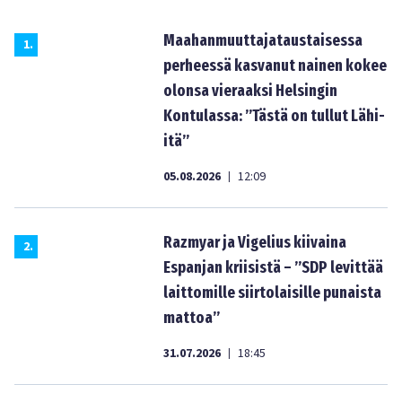
Maahanmuuttajataustaisessa
1
.
perheessä kasvanut nainen kokee
olonsa vieraaksi Helsingin
Kontulassa: ”Tästä on tullut Lähi-
itä”
05.08.2026
12:09
|
Razmyar ja Vigelius kiivaina
2
.
Espanjan kriisistä – ”SDP levittää
laittomille siirtolaisille punaista
mattoa”
31.07.2026
18:45
|