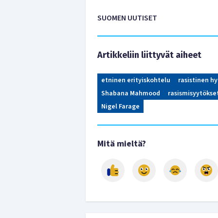
SUOMEN UUTISET
Artikkeliin liittyvät aiheet
etninen erityiskohtelu
rasistinen h
Shabana Mahmood
rasismisyytökse
Nigel Farage
Mitä mieltä?