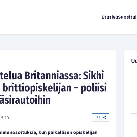
Etusivu
Suositu
U
telua Britanniassa: Sikhi
brittiopiskelijan – poliisi
käsirautoihin
Jaa
15:39
elenosoituksia, kun paikallisen opiskelijan