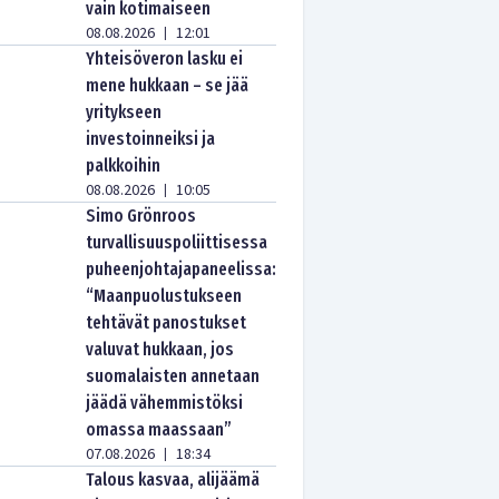
vain kotimaiseen
08.08.2026
12:01
|
Yhteisöveron lasku ei
mene hukkaan – se jää
yritykseen
investoinneiksi ja
palkkoihin
08.08.2026
10:05
|
Simo Grönroos
turvallisuuspoliittisessa
puheenjohtajapaneelissa:
“Maanpuolustukseen
tehtävät panostukset
valuvat hukkaan, jos
suomalaisten annetaan
jäädä vähemmistöksi
omassa maassaan”
07.08.2026
18:34
|
Talous kasvaa, alijäämä