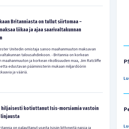
aan Britanniasta on tullut siirtomaa –
ksaa liikaa ja ajaa saarivaltakunnan
n
chester Unitedin omistaja sanoo maahanmuuton maksavan
arivaltakunnan talousahdinkoon. - Britannia on korkean
P
 maahanmuuton ja korkean rikollisuuden maa, Jim Ratcliffe
etta edustavan pääministerin mukaan miljardöörin
aavia ja vääriä.
Lu
 hiljaisesti kotiuttanut Isis-morsiamia vastoin
P
 linjausta
Lu
annia on palauttanut useita Isisiin liittyneitä naisia ja