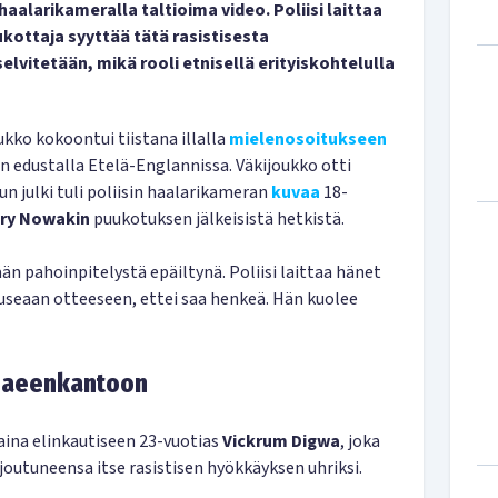
haalarikameralla taltioima video. Poliisi laittaa
kottaja syyttää tätä rasistisesta
lvitetään, mikä rooli etnisellä erityiskohtelulla
kko kokoontui tiistana illalla
mielenosoitukseen
 edustalla Etelä-Englannissa. Väkijoukko otti
un julki tuli poliisin haalarikameran
kuvaa
18-
ry Nowakin
puukotuksen jälkeisistä hetkistä.
n pahoinpitelystä epäiltynä. Poliisi laittaa hänet
useaan otteeseen, ettei saa henkeä. Hän kuolee
us aeenkantoon
ina elinkautiseen 23-vuotias
Vickrum Digwa
, joka
 joutuneensa itse rasistisen hyökkäyksen uhriksi.