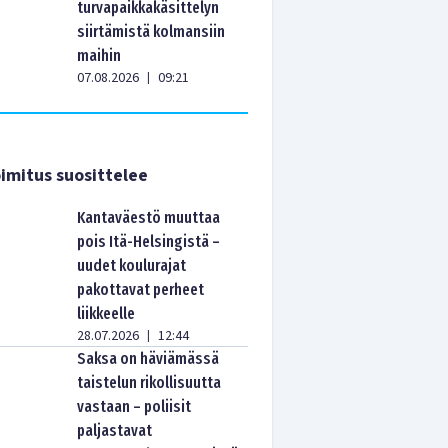
turvapaikkakäsittelyn
siirtämistä kolmansiin
maihin
07.08.2026
09:21
|
imitus suosittelee
Kantaväestö muuttaa
pois Itä-Helsingistä –
uudet koulurajat
pakottavat perheet
liikkeelle
28.07.2026
12:44
|
Saksa on häviämässä
taistelun rikollisuutta
vastaan – poliisit
paljastavat