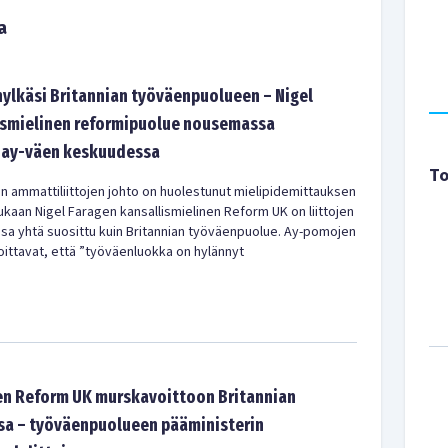
a
ylkäsi Britannian työväenpuolueen – Nigel
ismielinen reformipuolue nousemassa
 ay-väen keskuudessa
To
en ammattiliittojen johto on huolestunut mielipidemittauksen
ukaan Nigel Faragen kansallismielinen Reform UK on liittojen
a yhtä suosittu kuin Britannian työväenpuolue. Ay-pomojen
ittavat, että ”työväenluokka on hylännyt
en Reform UK murskavoittoon Britannian
ssa – työväenpuolueen pääministerin