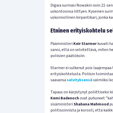
Digwa surmasi Nowakin noin 21-sentt
uskontoonsa liittyen. Kyseinen sur
uskonnollinen kirpantikari, jonka ka
Etninen erityiskohtelu se
Pääministeri
Keir Starmer
kuvaili h
sanoi, että on selvitettävä, miten h
poliisien päätöksiin.
Starmer ei sulkenut pois laajempaa 
erityiskohtelusta. Poliisin toimint
saavansa
selvityksensä
valmiiksi k
Tapaus on kärjistynyt poliittiseksi 
Kemi Badenoch
ovat puhuneet ”kah
sisäministeri
Shabana Mahmood
pu
politisoinnista ja korosti, että kaikk