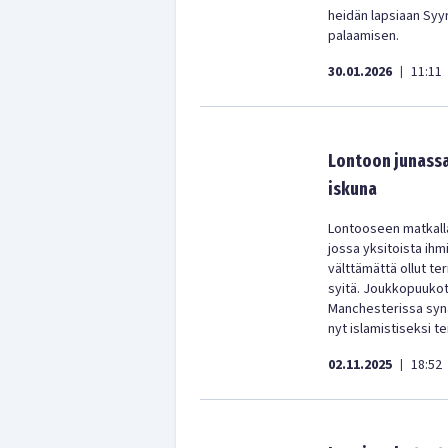
heidän lapsiaan Syyri
palaamisen.
30.01.2026
11:11
|
Lontoon junassa 
iskuna
Lontooseen matkalla
jossa yksitoista ih
välttämättä ollut te
syitä. Joukkopuukot
Manchesterissa sy
nyt islamistiseksi te
02.11.2025
18:52
|