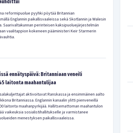
auhdittui
ma reformipuolue pyyhki pöytää Britannian
mällä Englannin paikallisvaaleissa sekä Skotlannin ja Walesin
a. Saarivaltakunnan perinteisen kaksipuoluejärjestelmän
kaan vaalitappion kokeneen pääministeri Keir Starmerin
ävauhtia.
issä ennätyspäivä: Britanniaan veneili
45 laitonta maahantulijaa
alakuljettajat aktivoituvat Ranskassa ja ensimmäinen aalto
ikkona Britanniassa. Englannin kanaalin ylitti pienveneillä
 500 laitonta maahanpyrkijää. Hallitsemattoman maahantulon
ää vaikeuksia sosialistihallitukselle ja varmistanee
puolueiden menestyksen paikallisvaaleissa.