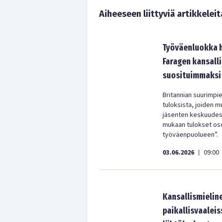
Aiheeseen liittyviä artikkeleit
Työväenluokka h
Faragen kansall
suosituimmaksi
Britannian suurimpi
tuloksista, joiden m
jäsenten keskuudess
mukaan tulokset oso
työväenpuolueen”.
03.06.2026
09:00
|
Kansallismielin
paikallisvaalei