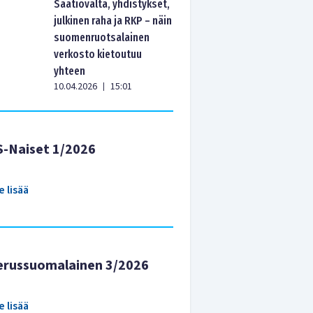
Säätiövalta, yhdistykset,
julkinen raha ja RKP – näin
suomenruotsalainen
verkosto kietoutuu
yhteen
10.04.2026
15:01
|
S-Naiset 1/2026
e lisää
erussuomalainen 3/2026
e lisää