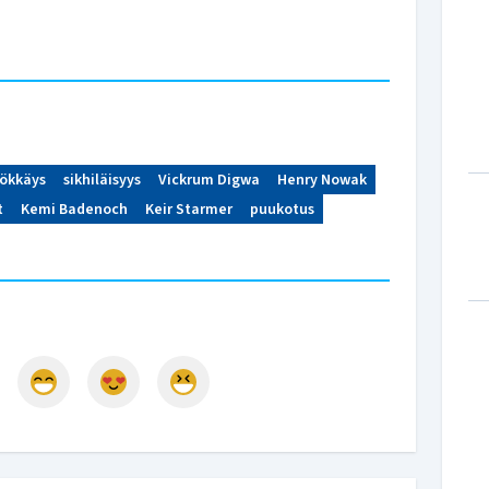
yökkäys
sikhiläisyys
Vickrum Digwa
Henry Nowak
t
Kemi Badenoch
Keir Starmer
puukotus