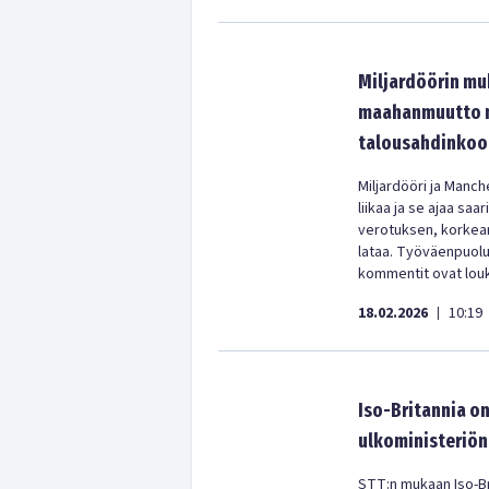
Miljardöörin muk
maahanmuutto ma
talousahdinkoo
Miljardööri ja Man
liikaa ja se ajaa sa
verotuksen, korkean
lataa. Työväenpuolu
kommentit ovat loukk
18.02.2026
10:19
|
Iso-Britannia on
ulkoministeriön
STT:n mukaan Iso-Brit