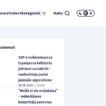
immat
Videot
Kategoriat
Haku
usimmat
SDP:n esikuvamaassa
Espanjassa hallitusta
johtavat sosialistit –
vaalivoittaja joutui
jäämään oppositioon
08.08.2026
13:32
|
”Meillä ei ole roskakalaa”
– mikkeliläinen
kalayrittäjä panostaa