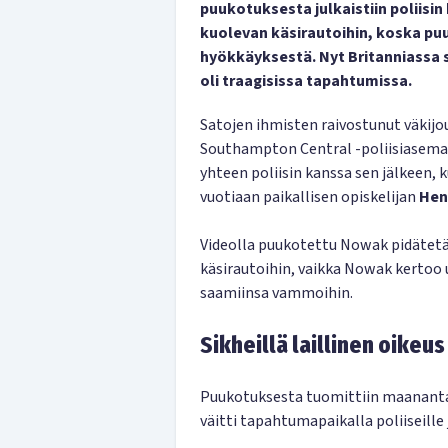
puukotuksesta julkaistiin poliisin 
kuolevan käsirautoihin, koska puu
hyökkäyksestä. Nyt Britanniassa se
oli traagisissa tapahtumissa.
Satojen ihmisten raivostunut väkijou
Southampton Central -poliisiaseman
yhteen poliisin kanssa sen jälkeen, k
vuotiaan paikallisen opiskelijan
Hen
Videolla puukotettu Nowak pidätetää
käsirautoihin, vaikka Nowak kertoo 
saamiinsa vammoihin.
Sikheillä laillinen oike
Puukotuksesta tuomittiin maananta
väitti tapahtumapaikalla poliiseille