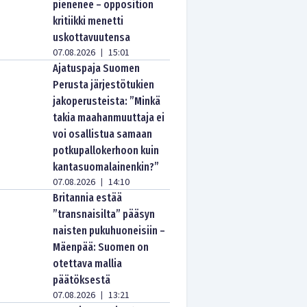
pienenee – opposition
kritiikki menetti
uskottavuutensa
07.08.2026
15:01
|
Ajatuspaja Suomen
Perusta järjestötukien
jakoperusteista: ”Minkä
takia maahanmuuttaja ei
voi osallistua samaan
potkupallokerhoon kuin
kantasuomalainenkin?”
07.08.2026
14:10
|
Britannia estää
”transnaisilta” pääsyn
naisten pukuhuoneisiin –
Mäenpää: Suomen on
otettava mallia
päätöksestä
07.08.2026
13:21
|