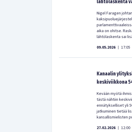
lähtölaskenta v
Nigel Faragen johta
kaksipuoluejärjestel
parlamenttivaaleiss
aika on ohitse. Ras
lähtölaskenta sai lis
09.05.2026
17:05
|
Kanaalin ylityks
keskiviikkona 5
Kevään myötä ihmiss
tästä nähtiin keskivi
ennätykselliset yli
jatkuminen tietää lis
kansallismielisten 
27.02.2026
12:00
|