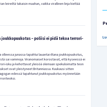
an leireiltä takaisin maahan, vaikka virallinen linja kieltää
P
Lu
joukkopuukotus – poliisi ei pidä tekoa terrori-
 olleessa junassa tapahtui lauantai-iltana joukkopuukotus,
mistä sai vammoja. Viranomaiset korostavat, että kyseessä ei
rrori-isku ja kehottavat yleisöä olemaan spekuloimatta teon
ukset ovat yleistyneet Britanniassa. Kuukausi sitten
nagogan edessä tapahtunut joukkopuukotus myönnetään
rroriteoksi.