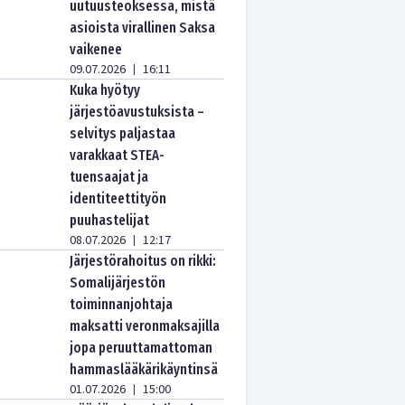
uutuusteoksessa, mistä
asioista virallinen Saksa
vaikenee
09.07.2026
16:11
|
Kuka hyötyy
järjestöavustuksista –
selvitys paljastaa
varakkaat STEA-
tuensaajat ja
identiteettityön
puuhastelijat
08.07.2026
12:17
|
Järjestörahoitus on rikki:
Somalijärjestön
toiminnanjohtaja
maksatti veronmaksajilla
jopa peruuttamattoman
hammaslääkärikäyntinsä
01.07.2026
15:00
|