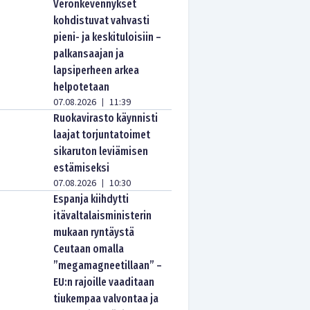
Veronkevennykset
kohdistuvat vahvasti
pieni- ja keskituloisiin –
palkansaajan ja
lapsiperheen arkea
helpotetaan
07.08.2026
11:39
|
Ruokavirasto käynnisti
laajat torjuntatoimet
sikaruton leviämisen
estämiseksi
07.08.2026
10:30
|
Espanja kiihdytti
itävaltalaisministerin
mukaan ryntäystä
Ceutaan omalla
”megamagneetillaan” –
EU:n rajoille vaaditaan
tiukempaa valvontaa ja