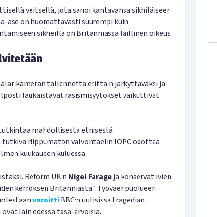
isellä veitsellä, jota sanoi kantavansa sikhiläiseen
ma-ase on huomattavasti suurempi kuin
ntamiseen sikheillä on Britanniassa laillinen oikeus.
lvitetään
aalarikameran tallennetta erittäin järkyttäväksi ja
elposti laukaistavat rasismisyytökset vaikuttivat
tutkintaa mahdollisesta etnisestä
aa tutkiva riippumaton valvontaelin IOPC odottaa
olmen kuukauden kuluessa.
kiistaksi. Reform UK:n
Nigel Farage
ja konservatiivien
den kerroksen Britanniasta”. Työväenpuolueen
olestaan
varoitti
BBC:n uutisissa tragedian
i ovat lain edessä tasa-arvoisia.