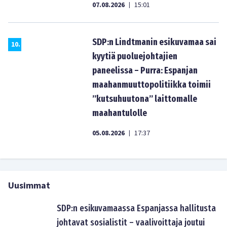
07.08.2026
15:01
|
SDP:n Lindtmanin esikuvamaa sai
10
.
kyytiä puoluejohtajien
paneelissa – Purra: Espanjan
maahanmuuttopolitiikka toimii
”kutsuhuutona” laittomalle
maahantulolle
05.08.2026
17:37
|
Uusimmat
SDP:n esikuvamaassa Espanjassa hallitusta
johtavat sosialistit – vaalivoittaja joutui