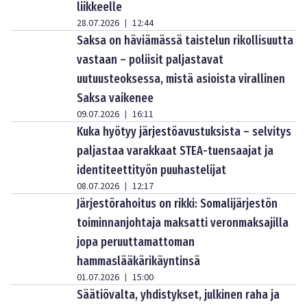
liikkeelle
28.07.2026
12:44
|
Saksa on häviämässä taistelun rikollisuutta
vastaan – poliisit paljastavat
uutuusteoksessa, mistä asioista virallinen
Saksa vaikenee
09.07.2026
16:11
|
Kuka hyötyy järjestöavustuksista – selvitys
paljastaa varakkaat STEA-tuensaajat ja
identiteettityön puuhastelijat
08.07.2026
12:17
|
Järjestörahoitus on rikki: Somalijärjestön
toiminnanjohtaja maksatti veronmaksajilla
jopa peruuttamattoman
hammaslääkärikäyntinsä
01.07.2026
15:00
|
Säätiövalta, yhdistykset, julkinen raha ja