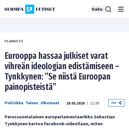
Haku
PS ARKISTO
Eurooppa hassaa julkiset varat
vihreän ideologian edistämiseen –
Tynkkynen: ”Se niistä Euroopan
painopisteistä”
Politiikka
Talous
Ulkomaat
Jaa
28.05.2026
11:39
|
Perussuomalainen europarlamentaarikko Sebastian
Tynkkynen kertoo Facebook-videollaan, miten