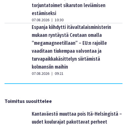
torjuntatoimet sikaruton leviämisen
estämiseksi
07.08.2026
10:30
|
Espanja kiihdytti itävaltalaisministerin
mukaan ryntäystä Ceutaan omalla
”megamagneetillaan” – EU:n rajoille
vaaditaan tiukempaa valvontaa ja
turvapaikkakäsittelyn siirtämistä
kolmansiin maihin
07.08.2026
09:21
|
Toimitus suosittelee
Kantaväestö muuttaa pois Itä-Helsingistä –
uudet koulurajat pakottavat perheet