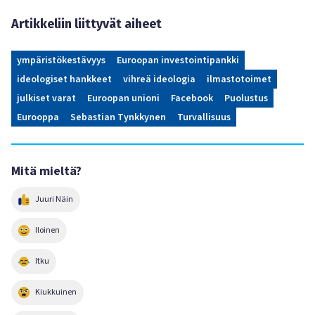
Artikkeliin liittyvät aiheet
ympäristökestävyys
Euroopan investointipankki
ideologiset hankkeet
vihreä ideologia
ilmastotoimet
julkiset varat
Euroopan unioni
Facebook
Puolustus
Eurooppa
Sebastian Tynkkynen
Turvallisuus
Mitä mieltä?
Juuri Näin
Iloinen
Itku
Kiukkuinen