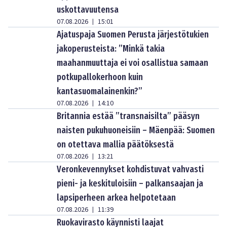
uskottavuutensa
07.08.2026
15:01
|
Ajatuspaja Suomen Perusta järjestötukien
jakoperusteista: ”Minkä takia
maahanmuuttaja ei voi osallistua samaan
potkupallokerhoon kuin
kantasuomalainenkin?”
07.08.2026
14:10
|
Britannia estää ”transnaisilta” pääsyn
naisten pukuhuoneisiin – Mäenpää: Suomen
on otettava mallia päätöksestä
07.08.2026
13:21
|
Veronkevennykset kohdistuvat vahvasti
pieni- ja keskituloisiin – palkansaajan ja
lapsiperheen arkea helpotetaan
07.08.2026
11:39
|
Ruokavirasto käynnisti laajat