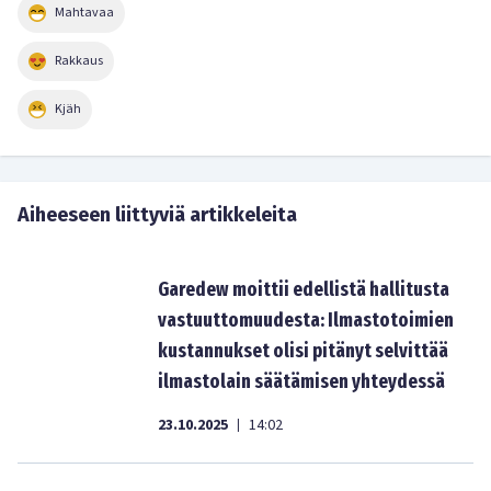
Mahtavaa
Rakkaus
Kjäh
Aiheeseen liittyviä artikkeleita
Garedew moittii edellistä hallitusta
vastuuttomuudesta: Ilmastotoimien
kustannukset olisi pitänyt selvittää
ilmastolain säätämisen yhteydessä
23.10.2025
14:02
|