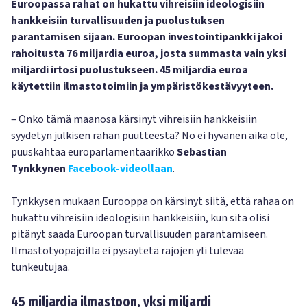
Euroopassa rahat on hukattu vihreisiin ideologisiin
hankkeisiin turvallisuuden ja puolustuksen
parantamisen sijaan. Euroopan investointipankki jakoi
rahoitusta 76 miljardia euroa, josta summasta vain yksi
miljardi irtosi puolustukseen. 45 miljardia euroa
käytettiin ilmastotoimiin ja ympäristökestävyyteen.
– Onko tämä maanosa kärsinyt vihreisiin hankkeisiin
syydetyn julkisen rahan puutteesta? No ei hyvänen aika ole,
puuskahtaa europarlamentaarikko
Sebastian
Tynkkynen
Facebook-videollaan
.
Tynkkysen mukaan Eurooppa on kärsinyt siitä, että rahaa on
hukattu vihreisiin ideologisiin hankkeisiin, kun sitä olisi
pitänyt saada Euroopan turvallisuuden parantamiseen.
Ilmastotyöpajoilla ei pysäytetä rajojen yli tulevaa
tunkeutujaa.
45 miljardia ilmastoon, yksi miljardi