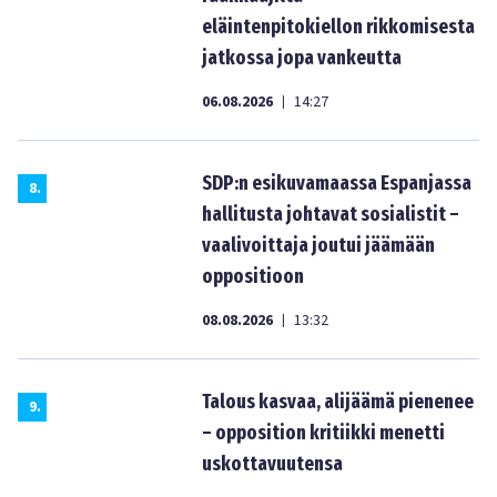
eläintenpitokiellon rikkomisesta
jatkossa jopa vankeutta
06.08.2026
14:27
|
SDP:n esikuvamaassa Espanjassa
8
.
hallitusta johtavat sosialistit –
vaalivoittaja joutui jäämään
oppositioon
08.08.2026
13:32
|
Talous kasvaa, alijäämä pienenee
9
.
– opposition kritiikki menetti
uskottavuutensa