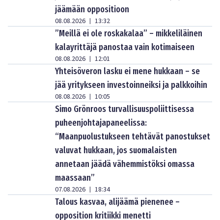
jäämään oppositioon
08.08.2026
13:32
|
”Meillä ei ole roskakalaa” – mikkeliläinen
kalayrittäjä panostaa vain kotimaiseen
08.08.2026
12:01
|
Yhteisöveron lasku ei mene hukkaan – se
jää yritykseen investoinneiksi ja palkkoihin
08.08.2026
10:05
|
Simo Grönroos turvallisuuspoliittisessa
puheenjohtajapaneelissa:
“Maanpuolustukseen tehtävät panostukset
valuvat hukkaan, jos suomalaisten
annetaan jäädä vähemmistöksi omassa
maassaan”
07.08.2026
18:34
|
Talous kasvaa, alijäämä pienenee –
opposition kritiikki menetti