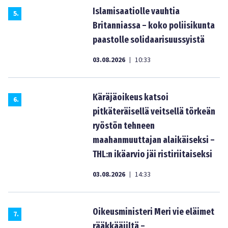
Islamisaatiolle vauhtia
5
.
Britanniassa – koko poliisikunta
paastolle solidaarisuussyistä
03.08.2026
10:33
|
Käräjäoikeus katsoi
6
.
pitkäteräisellä veitsellä törkeän
ryöstön tehneen
maahanmuuttajan alaikäiseksi –
THL:n ikäarvio jäi ristiriitaiseksi
03.08.2026
14:33
|
Oikeusministeri Meri vie eläimet
7
.
rääkkääjiltä –