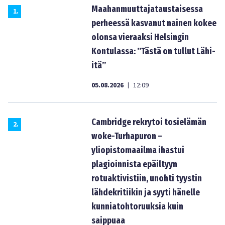
Maahanmuuttajataustaisessa
1
.
perheessä kasvanut nainen kokee
olonsa vieraaksi Helsingin
Kontulassa: ”Tästä on tullut Lähi-
itä”
05.08.2026
12:09
|
Cambridge rekrytoi tosielämän
2
.
woke-Turhapuron –
yliopistomaailma ihastui
plagioinnista epäiltyyn
rotuaktivistiin, unohti tyystin
lähdekritiikin ja syyti hänelle
kunniatohtoruuksia kuin
saippuaa