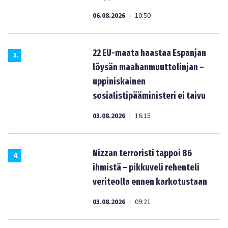
06.08.2026
10:50
|
22 EU-maata haastaa Espanjan
3
.
löysän maahanmuuttolinjan –
uppiniskainen
sosialistipääministeri ei taivu
03.08.2026
16:15
|
Nizzan terroristi tappoi 86
4
.
ihmistä – pikkuveli rehenteli
veriteolla ennen karkotustaan
03.08.2026
09:21
|