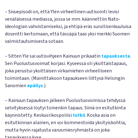
– Sivuepisodi on, että Ylen virheellinen uutisointi levisi
venäläisessä mediassa, jossa se mm. käännettiin Nato-
ideologian vahvistamiseksi, ja ehtipä eräs surullisenkuuluisa
dosentti kertomaan, että tässäpä taas yksi merkki Suomen
valmistautumisesta sotaan.
– Sitten Yle sai uutisvihjeen Kainuun prikaatin
tapauksesta
.
Sen Puolustusvoimat korjasi. Kyseessä oli yksittäistapaus,
joka perustui yksittäisen virkamiehen virheelliseen
toimintaan. (Mainittakoon tapaukseen liittyvä Helsingin
Sanomien
epäilys
.)
– Kainuun tapauksen jälkeen Puolustusvoimissa tehdyssä
selvityksessä löytyi toinenkin tapaus. Siinä on esitutkinta
käynnistetty. Keskusrikospoliisi
tutkii
. Koska asia on
esitutkinnan alainen, en voi kommentoida yksityiskohtia,
mutta hyvin rajatusta varusmiesryhmästä on joka
tapauksessa kyse.