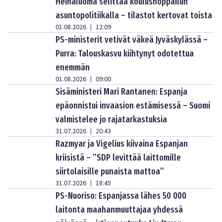
Heinäluoma selittää koulushoppailun
asuntopolitiikalla – tilastot kertovat toista
01.08.2026
12:09
|
PS-ministerit vetivät väkeä Jyväskylässä –
Purra: Talouskasvu kiihtynyt odotettua
enemmän
01.08.2026
09:00
|
Sisäministeri Mari Rantanen: Espanja
epäonnistui invaasion estämisessä – Suomi
valmistelee jo rajatarkastuksia
31.07.2026
20:43
|
Razmyar ja Vigelius kiivaina Espanjan
kriisistä – ”SDP levittää laittomille
siirtolaisille punaista mattoa”
31.07.2026
18:45
|
PS-Nuoriso: Espanjassa lähes 50 000
laitonta maahanmuuttajaa yhdessä