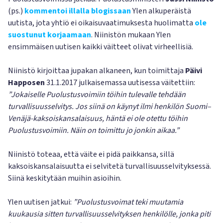
(ps.)
kommentoi illalla blogissaan
Ylen alkuperäistä
uutista, jota yhtiö ei oikaisuvaatimuksesta huolimatta
ole
suostunut korjaamaan
. Niinistön mukaan Ylen
ensimmäisen uutisen kaikki väitteet olivat virheellisiä.
Niinistö kirjoittaa jupakan alkaneen, kun toimittaja
Päivi
Happosen
31.1.2017 julkaisemassa uutisessa väitettiin:
”Jokaiselle Puolustusvoimiin töihin tulevalle tehdään
turvallisuusselvitys. Jos siinä on käynyt ilmi henkilön Suomi–
Venäjä-kaksoiskansalaisuus, häntä ei ole otettu töihin
Puolustusvoimiin. Näin on toimittu jo jonkin aikaa.”
Niinistö toteaa, että väite ei pidä paikkansa, sillä
kaksoiskansalaisuutta ei selvitetä turvallisuusselvityksessä.
Siinä keskitytään muihin asioihin.
Ylen uutisen jatkui:
”Puolustusvoimat teki muutamia
kuukausia sitten turvallisuusselvityksen henkilölle, jonka piti