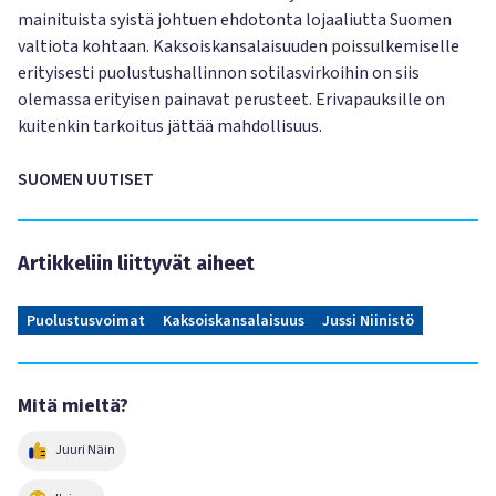
mainituista syistä johtuen ehdotonta lojaaliutta Suomen
valtiota kohtaan. Kaksoiskansalaisuuden poissulkemiselle
erityisesti puolustushallinnon sotilasvirkoihin on siis
olemassa erityisen painavat perusteet. Erivapauksille on
kuitenkin tarkoitus jättää mahdollisuus.
SUOMEN UUTISET
Artikkeliin liittyvät aiheet
Puolustusvoimat
Kaksoiskansalaisuus
Jussi Niinistö
Mitä mieltä?
Juuri Näin