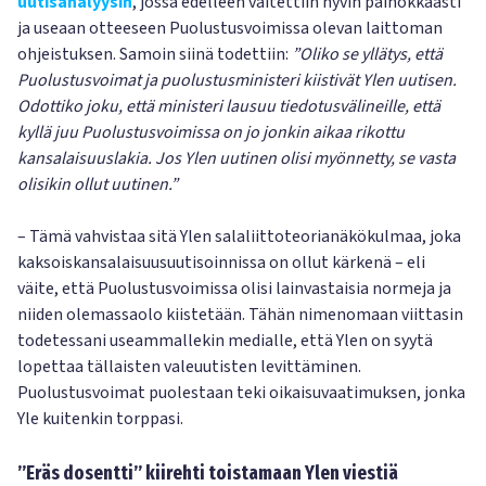
uutisanalyysin
, jossa edelleen väitettiin hyvin painokkaasti
ja useaan otteeseen Puolustusvoimissa olevan laittoman
ohjeistuksen. Samoin siinä todettiin:
”Oliko se yllätys, että
Puolustusvoimat ja puolustusministeri kiistivät Ylen uutisen.
Odottiko joku, että ministeri lausuu tiedotusvälineille, että
kyllä juu Puolustusvoimissa on jo jonkin aikaa rikottu
kansalaisuuslakia. Jos Ylen uutinen olisi myönnetty, se vasta
olisikin ollut uutinen.”
– Tämä vahvistaa sitä Ylen salaliittoteorianäkökulmaa, joka
kaksoiskansalaisuusuutisoinnissa on ollut kärkenä – eli
väite, että Puolustusvoimissa olisi lainvastaisia normeja ja
niiden olemassaolo kiistetään. Tähän nimenomaan viittasin
todetessani useammallekin medialle, että Ylen on syytä
lopettaa tällaisten valeuutisten levittäminen.
Puolustusvoimat puolestaan teki oikaisuvaatimuksen, jonka
Yle kuitenkin torppasi.
”Eräs dosentti” kiirehti toistamaan Ylen viestiä