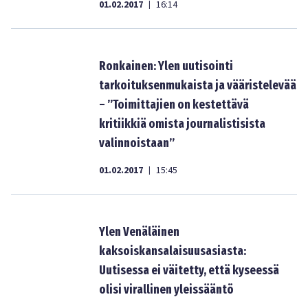
01.02.2017
16:14
|
Ronkainen: Ylen uutisointi
tarkoituksenmukaista ja vääristelevää
– ”Toimittajien on kestettävä
kritiikkiä omista journalistisista
valinnoistaan”
01.02.2017
15:45
|
Ylen Venäläinen
kaksoiskansalaisuusasiasta:
Uutisessa ei väitetty, että kyseessä
olisi virallinen yleissääntö