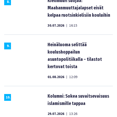
Kielimuuri suojaa:
8
.
Maahanmuuttajalapset eivät
kelpaa ruotsinkielisiin kouluihin
30.07.2026
16:15
|
Heinäluoma selittää
9
.
koulushoppailun
asuntopolitiikalla – tilastot
kertovat toista
01.08.2026
12:09
|
Kolumni: Sokea suvaitsevaisuus
10
.
islamismille tappaa
29.07.2026
13:26
|