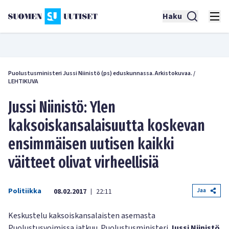
Haku
Puolustusministeri Jussi Niinistö (ps) eduskunnassa. Arkistokuvaa.
/
LEHTIKUVA
Jussi Niinistö: Ylen
kaksoiskansalaisuutta koskevan
ensimmäisen uutisen kaikki
väitteet olivat virheellisiä
Politiikka
Jaa
08.02.2017
22:11
|
Keskustelu kaksoiskansalaisten asemasta
Puolustusvoimissa jatkuu. Puolustusministeri
Jussi Niinistö