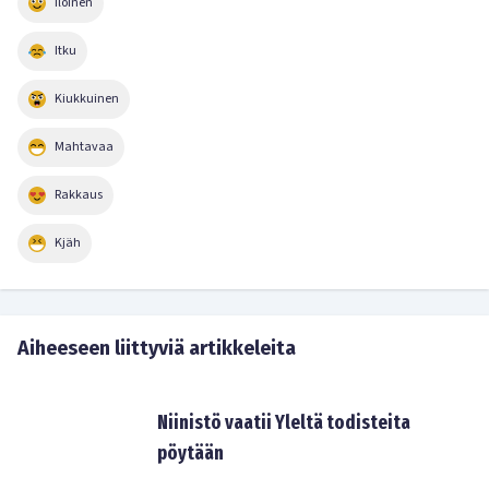
Iloinen
Itku
Kiukkuinen
Mahtavaa
Rakkaus
Kjäh
Aiheeseen liittyviä artikkeleita
Niinistö vaatii Yleltä todisteita
pöytään