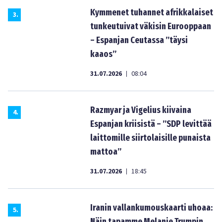
Kymmenet tuhannet afrikkalaiset
3
.
tunkeutuivat väkisin Eurooppaan
– Espanjan Ceutassa ”täysi
kaaos”
31.07.2026
08:04
|
Razmyar ja Vigelius kiivaina
4
.
Espanjan kriisistä – ”SDP levittää
laittomille siirtolaisille punaista
mattoa”
31.07.2026
18:45
|
Iranin vallankumouskaarti uhoaa:
5
.
Näin tapamme Melanie Trumpin