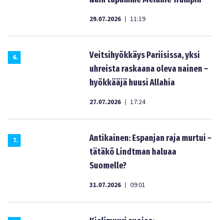
29.07.2026
11:19
|
Veitsihyökkäys Pariisissa, yksi
6
.
uhreista raskaana oleva nainen –
hyökkääjä huusi Allahia
27.07.2026
17:24
|
Antikainen: Espanjan raja murtui –
7
.
tätäkö Lindtman haluaa
Suomelle?
31.07.2026
09:01
|