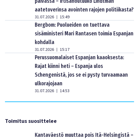
päivässä – irtisanoutuuko Lindtman
aatetoverinsa avointen rajojen politiikasta?
31.07.2026
15:49
|
Bergbom: Puolueiden on tuettava
sisäministeri Mari Rantasen toimia Espanjan
kohdalla
31.07.2026
15:17
|
Perussuomalaiset Espanjan kaaoksesta:
Rajat kiinni heti – Espanja ulos
Schengenistä, jos se ei pysty turvaamaan
ulkorajojaan
31.07.2026
14:53
|
Toimitus suosittelee
Kantaväestö muuttaa pois Itä-Helsingistä –