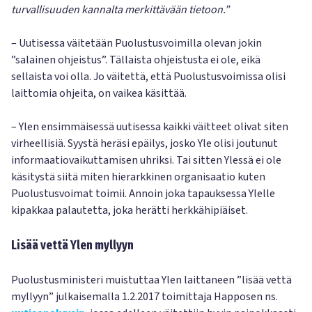
turvallisuuden kannalta merkittävään tietoon.”
– Uutisessa väitetään Puolustusvoimilla olevan jokin
”salainen ohjeistus”. Tällaista ohjeistusta ei ole, eikä
sellaista voi olla. Jo väitettä, että Puolustusvoimissa olisi
laittomia ohjeita, on vaikea käsittää.
– Ylen ensimmäisessä uutisessa kaikki väitteet olivat siten
virheellisiä. Syystä heräsi epäilys, josko Yle olisi joutunut
informaatiovaikuttamisen uhriksi. Tai sitten Ylessä ei ole
käsitystä siitä miten hierarkkinen organisaatio kuten
Puolustusvoimat toimii. Annoin joka tapauksessa Ylelle
kipakkaa palautetta, joka herätti herkkähipiäiset.
Lisää vettä Ylen myllyyn
Puolustusministeri muistuttaa Ylen laittaneen ”lisää vettä
myllyyn” julkaisemalla 1.2.2017 toimittaja Happosen ns.