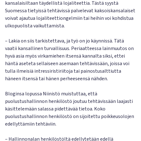
kansalaisiltaan täydellistä lojaliteettia. Tästä syystä
Suomessa tietyissä tehtävissä palvelevat kaksoiskansalaiset
voivat ajautua lojaliteettiongelmiin tai heihin voi kohdistua
ulkopuolista vaikuttamista.
– Lakia on siis tarkistettava, ja työ on jo käynnissä. Tätä
vaatii kansallinen turvallisuus. Periaatteessa lainmuutos on
hyvä asia myös virkamiehen itsensä kannalta siksi, ettei
häntä aseteta sellaiseen asemaan tehtävissään, joissa voi
tulla ilmeisiä intressiristiriitoja tai painostusalttiutta
häneen itsensä tai hänen perheeseensä nähden.
Bloginsa lopussa Niinistö muistuttaa, että
puolustushallinnon henkilöstö joutuu tehtävissään laajasti
käsittelemään salassa pidettävää tietoa. Koko
puolustushallinnon henkilöstö on sijoitettu poikkeusolojen
edellyttämiin tehtäviin.
– Hallinnonalan henkilöstöltä edellytetään edellä