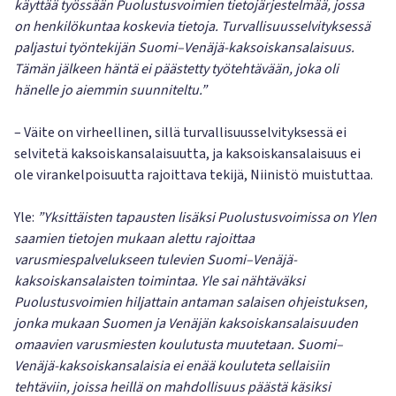
käyttää työssään Puolustusvoimien tietojärjestelmää, jossa
on henkilökuntaa koskevia tietoja. Turvallisuusselvityksessä
paljastui työntekijän Suomi–Venäjä-kaksoiskansalaisuus.
Tämän jälkeen häntä ei päästetty työtehtävään, joka oli
hänelle jo aiemmin suunniteltu.”
– Väite on virheellinen, sillä turvallisuusselvityksessä ei
selvitetä kaksoiskansalaisuutta, ja kaksoiskansalaisuus ei
ole virankelpoisuutta rajoittava tekijä, Niinistö muistuttaa.
Yle:
”Yksittäisten tapausten lisäksi Puolustusvoimissa on Ylen
saamien tietojen mukaan alettu rajoittaa
varusmiespalvelukseen tulevien Suomi–Venäjä-
kaksoiskansalaisten toimintaa. Yle sai nähtäväksi
Puolustusvoimien hiljattain antaman salaisen ohjeistuksen,
jonka mukaan Suomen ja Venäjän kaksoiskansalaisuuden
omaavien varusmiesten koulutusta muutetaan. Suomi–
Venäjä-kaksoiskansalaisia ei enää kouluteta sellaisiin
tehtäviin, joissa heillä on mahdollisuus päästä käsiksi