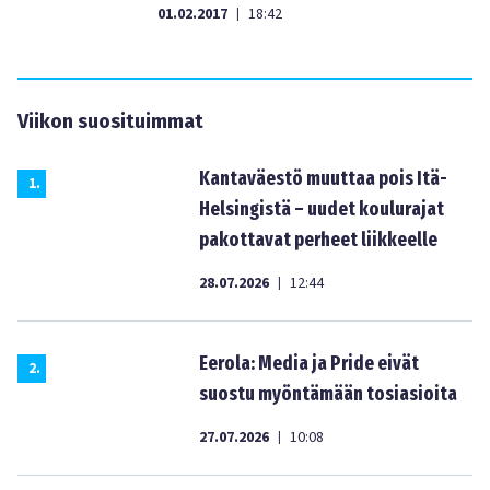
01.02.2017
18:42
|
Viikon suosituimmat
Kantaväestö muuttaa pois Itä-
1
.
Helsingistä – uudet koulurajat
pakottavat perheet liikkeelle
28.07.2026
12:44
|
Eerola: Media ja Pride eivät
2
.
suostu myöntämään tosiasioita
27.07.2026
10:08
|