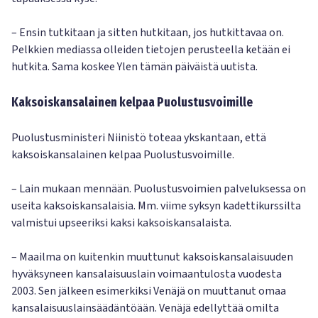
– Ensin tutkitaan ja sitten hutkitaan, jos hutkittavaa on.
Pelkkien mediassa olleiden tietojen perusteella ketään ei
hutkita. Sama koskee Ylen tämän päiväistä uutista.
Kaksoiskansalainen kelpaa Puolustusvoimille
Puolustusministeri Niinistö toteaa ykskantaan, että
kaksoiskansalainen kelpaa Puolustusvoimille.
– Lain mukaan mennään. Puolustusvoimien palveluksessa on
useita kaksoiskansalaisia. Mm. viime syksyn kadettikurssilta
valmistui upseeriksi kaksi kaksoiskansalaista.
– Maailma on kuitenkin muuttunut kaksoiskansalaisuuden
hyväksyneen kansalaisuuslain voimaantulosta vuodesta
2003. Sen jälkeen esimerkiksi Venäjä on muuttanut omaa
kansalaisuuslainsäädäntöään. Venäjä edellyttää omilta