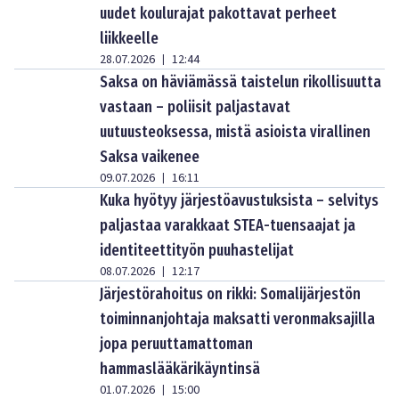
uudet koulurajat pakottavat perheet
liikkeelle
28.07.2026
12:44
|
Saksa on häviämässä taistelun rikollisuutta
vastaan – poliisit paljastavat
uutuusteoksessa, mistä asioista virallinen
Saksa vaikenee
09.07.2026
16:11
|
Kuka hyötyy järjestöavustuksista – selvitys
paljastaa varakkaat STEA-tuensaajat ja
identiteettityön puuhastelijat
08.07.2026
12:17
|
Järjestörahoitus on rikki: Somalijärjestön
toiminnanjohtaja maksatti veronmaksajilla
jopa peruuttamattoman
hammaslääkärikäyntinsä
01.07.2026
15:00
|