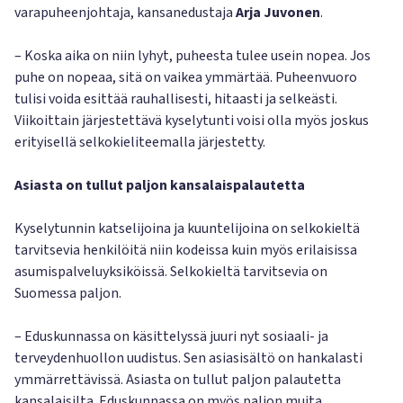
varapuheenjohtaja, kansanedustaja
Arja Juvonen
.
– Koska aika on niin lyhyt, puheesta tulee usein nopea. Jos
puhe on nopeaa, sitä on vaikea ymmärtää. Puheenvuoro
tulisi voida esittää rauhallisesti, hitaasti ja selkeästi.
Viikoittain järjestettävä kyselytunti voisi olla myös joskus
erityisellä selkokieliteemalla järjestetty.
Asiasta on tullut paljon kansalaispalautetta
Kyselytunnin katselijoina ja kuuntelijoina on selkokieltä
tarvitsevia henkilöitä niin kodeissa kuin myös erilaisissa
asumispalveluyksiköissä. Selkokieltä tarvitsevia on
Suomessa paljon.
– Eduskunnassa on käsittelyssä juuri nyt sosiaali- ja
terveydenhuollon uudistus. Sen asiasisältö on hankalasti
ymmärrettävissä. Asiasta on tullut paljon palautetta
kansalaisilta. Eduskunnassa on myös paljon muita