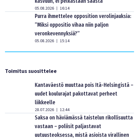
kasvuun, ei pelkästään säästä
05.08.2026
16:14
|
Purra ihmettelee opposition verolinjauksia:
”Miksi oppositio vihaa niin paljon
veronkevennyksiä?”
05.08.2026
15:14
|
Toimitus suosittelee
Kantaväestö muuttaa pois Itä-Helsingistä –
uudet koulurajat pakottavat perheet
liikkeelle
28.07.2026
12:44
|
Saksa on häviämässä taistelun rikollisuutta
vastaan – poliisit paljastavat
uutuusteoksessa, mistä asioista virallinen