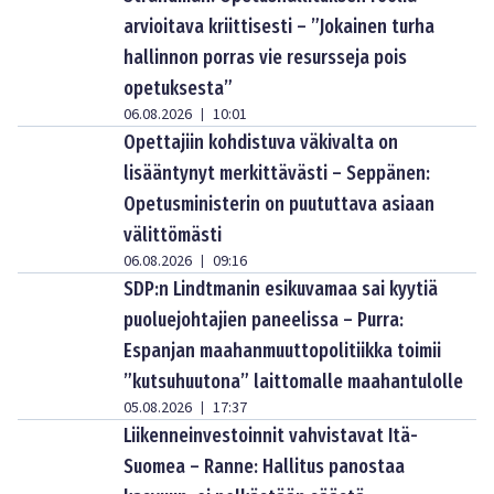
arvioitava kriittisesti – ”Jokainen turha
hallinnon porras vie resursseja pois
opetuksesta”
06.08.2026
10:01
|
Opettajiin kohdistuva väkivalta on
lisääntynyt merkittävästi – Seppänen:
Opetusministerin on puututtava asiaan
välittömästi
06.08.2026
09:16
|
SDP:n Lindtmanin esikuvamaa sai kyytiä
puoluejohtajien paneelissa – Purra:
Espanjan maahanmuuttopolitiikka toimii
”kutsuhuutona” laittomalle maahantulolle
05.08.2026
17:37
|
Liikenneinvestoinnit vahvistavat Itä-
Suomea – Ranne: Hallitus panostaa