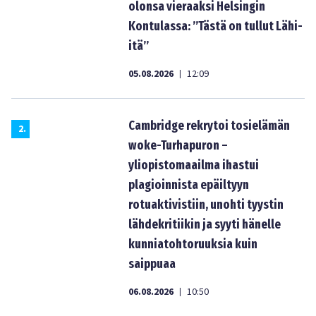
olonsa vieraaksi Helsingin
Kontulassa: ”Tästä on tullut Lähi-
itä”
05.08.2026
12:09
|
Cambridge rekrytoi tosielämän
2
.
woke-Turhapuron –
yliopistomaailma ihastui
plagioinnista epäiltyyn
rotuaktivistiin, unohti tyystin
lähdekritiikin ja syyti hänelle
kunniatohtoruuksia kuin
saippuaa
06.08.2026
10:50
|