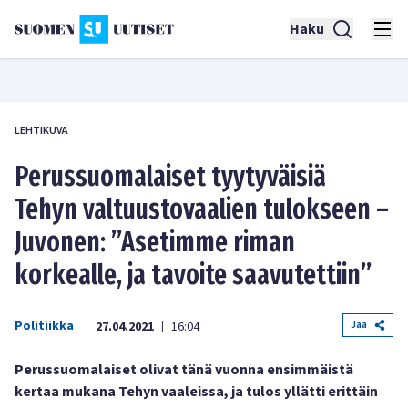
Haku
LEHTIKUVA
Perussuomalaiset tyytyväisiä
Tehyn valtuustovaalien tulokseen –
Juvonen: ”Asetimme riman
korkealle, ja tavoite saavutettiin”
Politiikka
Jaa
27.04.2021
16:04
|
Perussuomalaiset olivat tänä vuonna ensimmäistä
kertaa mukana Tehyn vaaleissa, ja tulos yllätti erittäin