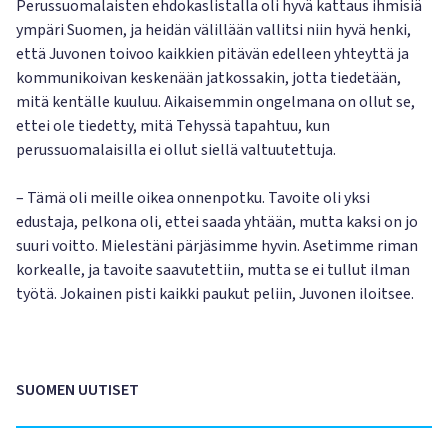
Perussuomalaisten ehdokaslistalla oli hyvä kattaus ihmisiä
ympäri Suomen, ja heidän välillään vallitsi niin hyvä henki,
että Juvonen toivoo kaikkien pitävän edelleen yhteyttä ja
kommunikoivan keskenään jatkossakin, jotta tiedetään,
mitä kentälle kuuluu. Aikaisemmin ongelmana on ollut se,
ettei ole tiedetty, mitä Tehyssä tapahtuu, kun
perussuomalaisilla ei ollut siellä valtuutettuja.
– Tämä oli meille oikea onnenpotku. Tavoite oli yksi
edustaja, pelkona oli, ettei saada yhtään, mutta kaksi on jo
suuri voitto. Mielestäni pärjäsimme hyvin. Asetimme riman
korkealle, ja tavoite saavutettiin, mutta se ei tullut ilman
työtä. Jokainen pisti kaikki paukut peliin, Juvonen iloitsee.
SUOMEN UUTISET