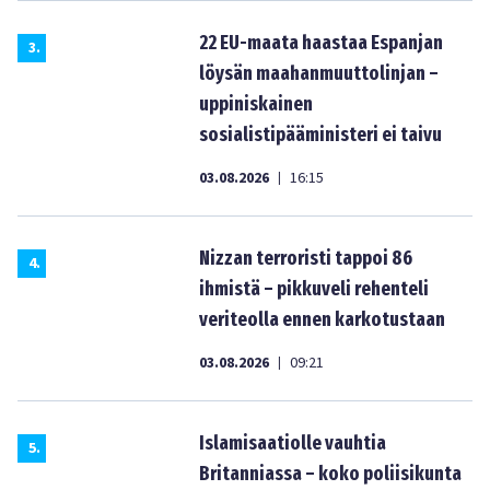
22 EU-maata haastaa Espanjan
3
.
löysän maahanmuuttolinjan –
uppiniskainen
sosialistipääministeri ei taivu
03.08.2026
16:15
|
Nizzan terroristi tappoi 86
4
.
ihmistä – pikkuveli rehenteli
veriteolla ennen karkotustaan
03.08.2026
09:21
|
Islamisaatiolle vauhtia
5
.
Britanniassa – koko poliisikunta