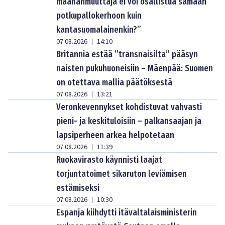
maahanmuuttaja ei voi osallistua samaan
potkupallokerhoon kuin
kantasuomalainenkin?”
07.08.2026
14:10
|
Britannia estää ”transnaisilta” pääsyn
naisten pukuhuoneisiin – Mäenpää: Suomen
on otettava mallia päätöksestä
07.08.2026
13:21
|
Veronkevennykset kohdistuvat vahvasti
pieni- ja keskituloisiin – palkansaajan ja
lapsiperheen arkea helpotetaan
07.08.2026
11:39
|
Ruokavirasto käynnisti laajat
torjuntatoimet sikaruton leviämisen
estämiseksi
07.08.2026
10:30
|
Espanja kiihdytti itävaltalaisministerin