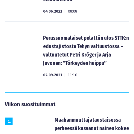
04.06.2021
08:08
|
Perussuomalaiset pelattiin ulos STTK:n
edustajistosta Tehyn valtuustossa –
valtuutetut Petri Kröger ja Arja
Juvonen: ”Törkeyden huippu”
02.09.2021
11:10
|
Viikon suosituimmat
Maahanmuuttajataustaisessa
1
.
perheessä kasvanut nainen kokee