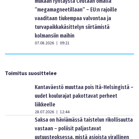
mukaan ryntäystä Ceutaan omalla
”megamagneetillaan” – EU:n rajoille
vaaditaan tiukempaa valvontaa ja
turvapaikkakäsittelyn siirtämistä
kolmansiin maihin
07.08.2026
09:21
|
Toimitus suosittelee
Kantaväestö muuttaa pois Itä-Helsingistä –
uudet koulurajat pakottavat perheet
liikkeelle
28.07.2026
12:44
|
Saksa on häviämässä taistelun rikollisuutta
vastaan – poliisit paljastavat
uutuusteoksessa, mistä asioista virallinen