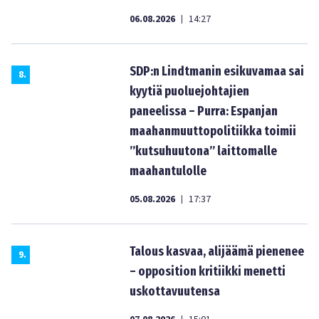
06.08.2026
14:27
|
SDP:n Lindtmanin esikuvamaa sai
8
.
kyytiä puoluejohtajien
paneelissa – Purra: Espanjan
maahanmuuttopolitiikka toimii
”kutsuhuutona” laittomalle
maahantulolle
05.08.2026
17:37
|
Talous kasvaa, alijäämä pienenee
9
.
– opposition kritiikki menetti
uskottavuutensa