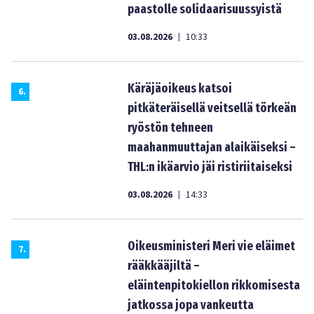
paastolle solidaarisuussyistä
03.08.2026
10:33
|
Käräjäoikeus katsoi
6
.
pitkäteräisellä veitsellä törkeän
ryöstön tehneen
maahanmuuttajan alaikäiseksi –
THL:n ikäarvio jäi ristiriitaiseksi
03.08.2026
14:33
|
Oikeusministeri Meri vie eläimet
7
.
rääkkääjiltä –
eläintenpitokiellon rikkomisesta
jatkossa jopa vankeutta