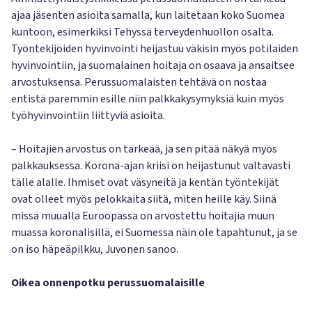
ajaa jäsenten asioita samalla, kun laitetaan koko Suomea
kuntoon, esimerkiksi Tehyssä terveydenhuollon osalta.
Työntekijöiden hyvinvointi heijastuu väkisin myös potilaiden
hyvinvointiin, ja suomalainen hoitaja on osaava ja ansaitsee
arvostuksensa. Perussuomalaisten tehtävä on nostaa
entistä paremmin esille niin palkkakysymyksiä kuin myös
työhyvinvointiin liittyviä asioita.
– Hoitajien arvostus on tärkeää, ja sen pitää näkyä myös
palkkauksessa. Korona-ajan kriisi on heijastunut valtavasti
tälle alalle. Ihmiset ovat väsyneitä ja kentän työntekijät
ovat olleet myös pelokkaita siitä, miten heille käy. Siinä
missä muualla Euroopassa on arvostettu hoitajia muun
muassa koronalisillä, ei Suomessa näin ole tapahtunut, ja se
on iso häpeäpilkku, Juvonen sanoo.
Oikea onnenpotku perussuomalaisille