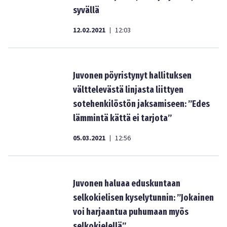
syvällä
12.02.2021
12:03
|
Juvonen pöyristynyt hallituksen
välttelevästä linjasta liittyen
sotehenkilöstön jaksamiseen: ”Edes
lämmintä kättä ei tarjota”
05.03.2021
12:56
|
Juvonen haluaa eduskuntaan
selkokielisen kyselytunnin: ”Jokainen
voi harjaantua puhumaan myös
selkokielellä”