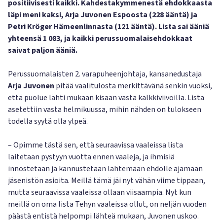
positiivisesti kaikki. Kahdestakymmenestä ehdokkaasta
läpi meni kaksi, Arja Juvonen Espoosta (228 ääntä) ja
Petri Kröger Hämeenlinnasta (121 ääntä). Lista sai ääniä
yhteensä 1 083, ja kaikki perussuomalaisehdokkaat
saivat paljon ääniä.
Perussuomalaisten 2. varapuheenjohtaja, kansanedustaja
Arja Juvonen
pitää vaalitulosta merkittävänä senkin vuoksi,
että puolue lähti mukaan kisaan vasta kalkkiviivoilla. Lista
asetettiin vasta helmikuussa, mihin nähden on tulokseen
todella syytä olla ylpeä.
– Opimme tästä sen, että seuraavissa vaaleissa lista
laitetaan pystyyn vuotta ennen vaaleja, ja ihmisiä
innostetaan ja kannustetaan lähtemään ehdolle ajamaan
jäsenistön asioita. Meillä tämä jäi nyt vähän viime tippaan,
mutta seuraavissa vaaleissa ollaan viisaampia. Nyt kun
meillä on oma lista Tehyn vaaleissa ollut, on neljän vuoden
päästä entistä helpompi lähteä mukaan, Juvonen uskoo.