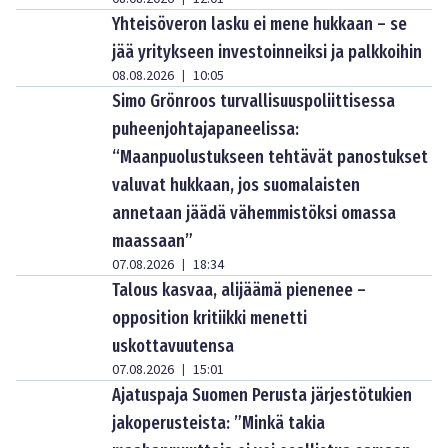
Yhteisöveron lasku ei mene hukkaan – se
jää yritykseen investoinneiksi ja palkkoihin
08.08.2026
10:05
|
Simo Grönroos turvallisuuspoliittisessa
puheenjohtajapaneelissa:
“Maanpuolustukseen tehtävät panostukset
valuvat hukkaan, jos suomalaisten
annetaan jäädä vähemmistöksi omassa
maassaan”
07.08.2026
18:34
|
Talous kasvaa, alijäämä pienenee –
opposition kritiikki menetti
uskottavuutensa
07.08.2026
15:01
|
Ajatuspaja Suomen Perusta järjestötukien
jakoperusteista: ”Minkä takia