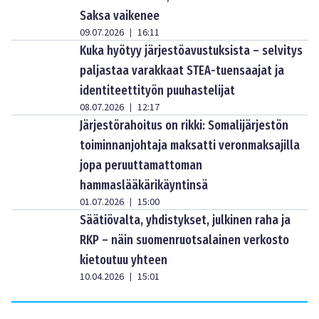
Saksa vaikenee
09.07.2026
16:11
|
Kuka hyötyy järjestöavustuksista – selvitys
paljastaa varakkaat STEA-tuensaajat ja
identiteettityön puuhastelijat
08.07.2026
12:17
|
Järjestörahoitus on rikki: Somalijärjestön
toiminnanjohtaja maksatti veronmaksajilla
jopa peruuttamattoman
hammaslääkärikäyntinsä
01.07.2026
15:00
|
Säätiövalta, yhdistykset, julkinen raha ja
RKP – näin suomenruotsalainen verkosto
kietoutuu yhteen
10.04.2026
15:01
|