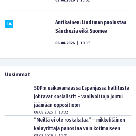
07.08.2026
15:01
|
Antikainen: Lindtman puolustaa
10
.
Sánchezia eikä Suomea
06.08.2026
10:37
|
Uusimmat
SDP:n esikuvamaassa Espanjassa hallitusta
johtavat sosialistit – vaalivoittaja joutui
jäämään oppositioon
08.08.2026
13:32
|
”Meillä ei ole roskakalaa” – mikkeliläinen
kalayrittäjä panostaa vain kotimaiseen
08.08.2026
12:01
|