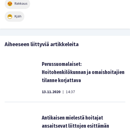
Rakkaus
Kjäh
Aiheeseen liittyviä artikkeleita
Perussuomalaiset:
Hoitohenkilökunnan ja omaishoitajien
tilanne korjattava
13.11.2020
14:37
|
Antikaisen mielestä hoitajat
ansaitsevat liittojen esittämän