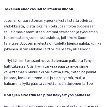
Jokainen ehdokas laittoi itsensä likoon
Juvonen on äärettömän ylpeä kaikista listalla olleista
ehdokkaista, joista jokainen teki upean työn tuodessaan
esille omaa osaamistaan, ammattitaitoaan ja työelämän
tuntemustaan juuri niissä asioissa, joita koko Suomi
tarvitsee. Juvosen mielestä oli todella hienoa nähdä, kuinka
jokainen listan ehdokas laittoi itsensä täysillä likoon.
– Nyt lähden tosissani neuvottelemaan paikasta Tehyn
hallituksessa. Olisi hyvin tärkeää päästä myös sinne
vaikuttamaan. Minulla ei ole tietoa siitä, miten ne paikat
jaetaan, koska olemme uusi ja pieni ryhmä, mutta
haluamme kyllä päästä vaikuttamaan, Juvonen kertoo.
Hoitajien arvostuksen pitää näkyä myös palkassa
Ammattiyhdistysliikkeissä perussuomalaisten on tärkeää