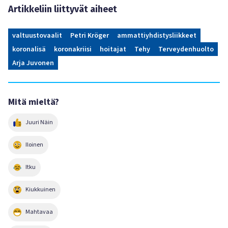
Artikkeliin liittyvät aiheet
valtuustovaalit
Petri Kröger
ammattiyhdistysliikkeet
koronalisä
koronakriisi
hoitajat
Tehy
Terveydenhuolto
Arja Juvonen
Mitä mieltä?
Juuri Näin
Iloinen
Itku
Kiukkuinen
Mahtavaa