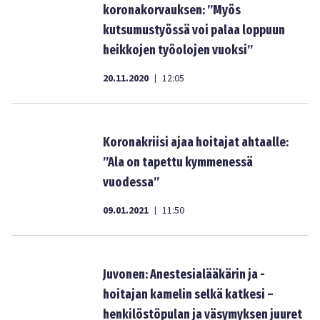
koronakorvauksen: ”Myös
kutsumustyössä voi palaa loppuun
heikkojen työolojen vuoksi”
20.11.2020
12:05
|
Koronakriisi ajaa hoitajat ahtaalle:
”Ala on tapettu kymmenessä
vuodessa”
09.01.2021
11:50
|
Juvonen: Anestesialääkärin ja -
hoitajan kamelin selkä katkesi –
henkilöstöpulan ja väsymyksen juuret