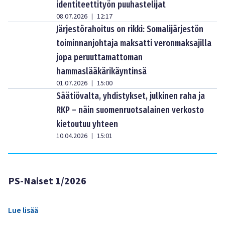
identiteettityön puuhastelijat
08.07.2026
12:17
|
Järjestörahoitus on rikki: Somalijärjestön
toiminnanjohtaja maksatti veronmaksajilla
jopa peruuttamattoman
hammaslääkärikäyntinsä
01.07.2026
15:00
|
Säätiövalta, yhdistykset, julkinen raha ja
RKP – näin suomenruotsalainen verkosto
kietoutuu yhteen
10.04.2026
15:01
|
PS-Naiset 1/2026
Lue lisää