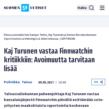
Haku
Perussuomalaisten Sampo Terho, Kaj Turunen ja Simon Elo eduskunnan
täysistunnossa Helsingissä. Arkistokuvaa.
/
LEHTIKUVA
Kaj Turunen vastaa Finnwatchin
kritiikkiin: Avoimuutta tarvitaan
lisää
Politiikka
Talous
Jaa
09.05.2017
16:49
|
Talousvaliokunnan puheenjohtaja Kaj Turunen vastaa
kansalaisjärjestö
Finnwatchin päivällä esittämään sote-
yritysten maakohtaista raportointia koskevaan