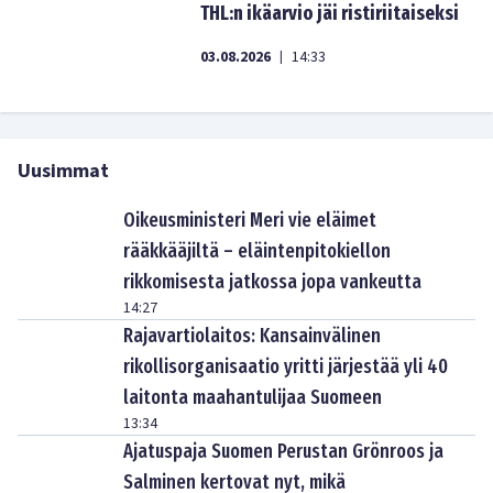
THL:n ikäarvio jäi ristiriitaiseksi
03.08.2026
14:33
|
Uusimmat
Oikeusministeri Meri vie eläimet
rääkkääjiltä – eläintenpitokiellon
rikkomisesta jatkossa jopa vankeutta
14:27
Rajavartiolaitos: Kansainvälinen
rikollisorganisaatio yritti järjestää yli 40
laitonta maahantulijaa Suomeen
13:34
Ajatuspaja Suomen Perustan Grönroos ja
Salminen kertovat nyt, mikä