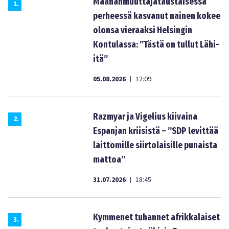
Maahanmuuttajataustaisessa
1
.
perheessä kasvanut nainen kokee
olonsa vieraaksi Helsingin
Kontulassa: ”Tästä on tullut Lähi-
itä”
05.08.2026
12:09
|
Razmyar ja Vigelius kiivaina
2
.
Espanjan kriisistä – ”SDP levittää
laittomille siirtolaisille punaista
mattoa”
31.07.2026
18:45
|
Kymmenet tuhannet afrikkalaiset
3
.