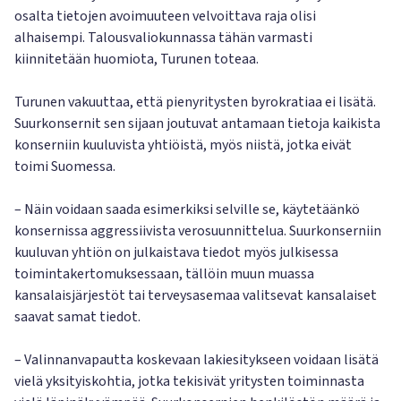
osalta tietojen avoimuuteen velvoittava raja olisi
alhaisempi. Talousvaliokunnassa tähän varmasti
kiinnitetään huomiota, Turunen toteaa.
Turunen vakuuttaa, että pienyritysten byrokratiaa ei lisätä.
Suurkonsernit sen sijaan joutuvat antamaan tietoja kaikista
konserniin kuuluvista yhtiöistä, myös niistä, jotka eivät
toimi Suomessa.
– Näin voidaan saada esimerkiksi selville se, käytetäänkö
konsernissa aggressiivista verosuunnittelua. Suurkonserniin
kuuluvan yhtiön on julkaistava tiedot myös julkisessa
toimintakertomuksessaan, tällöin muun muassa
kansalaisjärjestöt tai terveysasemaa valitsevat kansalaiset
saavat samat tiedot.
– Valinnanvapautta koskevaan lakiesitykseen voidaan lisätä
vielä yksityiskohtia, jotka tekisivät yritysten toiminnasta