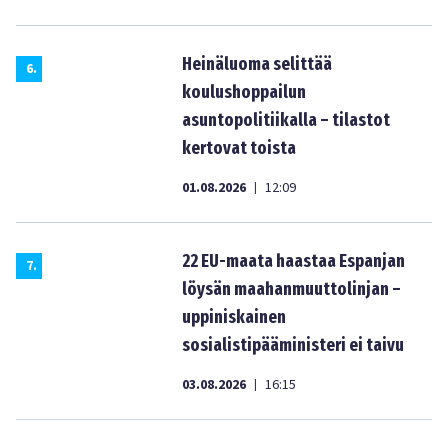
Heinäluoma selittää
6
.
koulushoppailun
asuntopolitiikalla – tilastot
kertovat toista
01.08.2026
12:09
|
22 EU-maata haastaa Espanjan
7
.
löysän maahanmuuttolinjan –
uppiniskainen
sosialistipääministeri ei taivu
03.08.2026
16:15
|