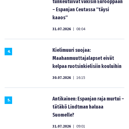
tunkeutuivat väkisin Eurooppaan
– Espanjan Ceutassa ”täysi
kaaos”
31.07.2026
08:04
|
Kielimuuri suojaa:
4
.
Maahanmuuttajalapset eivät
kelpaa ruotsinkielisiin kouluihin
30.07.2026
16:15
|
Antikainen: Espanjan raja murtui –
5
.
tätäkö Lindtman haluaa
Suomelle?
31.07.2026
09:01
|