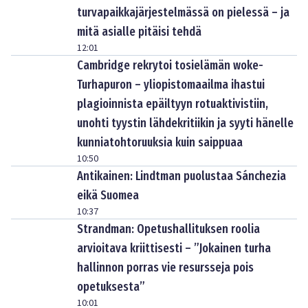
turvapaikkajärjestelmässä on pielessä – ja
mitä asialle pitäisi tehdä
12:01
Cambridge rekrytoi tosielämän woke-
Turhapuron – yliopistomaailma ihastui
plagioinnista epäiltyyn rotuaktivistiin,
unohti tyystin lähdekritiikin ja syyti hänelle
kunniatohtoruuksia kuin saippuaa
10:50
Antikainen: Lindtman puolustaa Sánchezia
eikä Suomea
10:37
Strandman: Opetushallituksen roolia
arvioitava kriittisesti – ”Jokainen turha
hallinnon porras vie resursseja pois
opetuksesta”
10:01