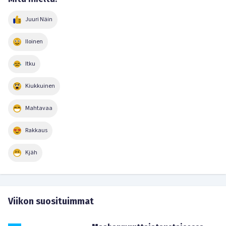
Juuri Näin
Iloinen
Itku
Kiukkuinen
Mahtavaa
Rakkaus
Kjäh
Viikon suosituimmat