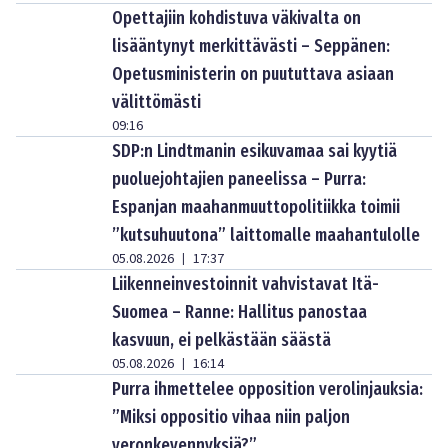
Opettajiin kohdistuva väkivalta on
lisääntynyt merkittävästi – Seppänen:
Opetusministerin on puututtava asiaan
välittömästi
09:16
SDP:n Lindtmanin esikuvamaa sai kyytiä
puoluejohtajien paneelissa – Purra:
Espanjan maahanmuuttopolitiikka toimii
”kutsuhuutona” laittomalle maahantulolle
05.08.2026
17:37
|
Liikenneinvestoinnit vahvistavat Itä-
Suomea – Ranne: Hallitus panostaa
kasvuun, ei pelkästään säästä
05.08.2026
16:14
|
Purra ihmettelee opposition verolinjauksia:
”Miksi oppositio vihaa niin paljon
veronkevennyksiä?”