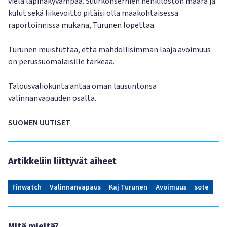
vielä läpinäkyvämpää. Suurkonsernien henkilöstön määrä ja
kulut sekä liikevoitto pitäisi olla maakohtaisessa
raportoinnissa mukana, Turunen lopettaa.
Turunen muistuttaa, että mahdollisimman laaja avoimuus
on perussuomalaisille tärkeää.
Talousvaliokunta antaa oman lausuntonsa
valinnanvapauden osalta.
SUOMEN UUTISET
Artikkeliin liittyvät aiheet
Finwatch
Valinnanvapaus
Kaj Turunen
Avoimuus
sote
Mitä mieltä?