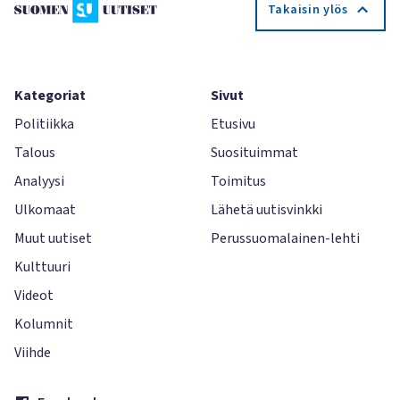
Takaisin ylös
Kategoriat
Sivut
Politiikka
Etusivu
Talous
Suosituimmat
Analyysi
Toimitus
Ulkomaat
Lähetä uutisvinkki
Muut uutiset
Perussuomalainen-lehti
Kulttuuri
Videot
Kolumnit
Viihde