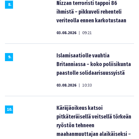
Nizzan terroristi tappoi 86
8
.
ihmistä – pikkuveli rehenteli
veriteolla ennen karkotustaan
03.08.2026
09:21
|
Islamisaatiolle vauhtia
9
.
Britanniassa – koko poliisikunta
paastolle solidaarisuussyistä
03.08.2026
10:33
|
Käräjäoikeus katsoi
10
.
pitkäteräisellä veitsellä törkeän
ryöstön tehneen
maahanmuuttajan alaikäiseksi –