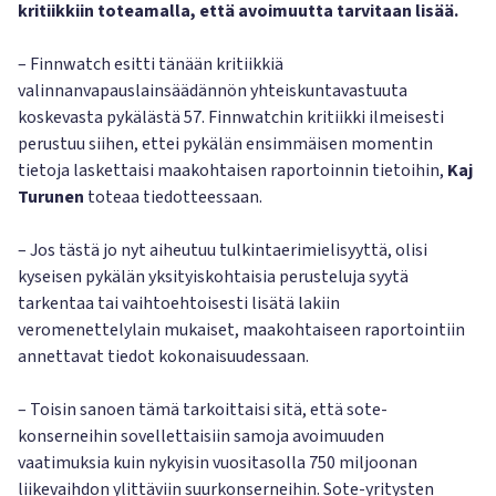
kritiikkiin toteamalla, että avoimuutta tarvitaan lisää.
– Finnwatch esitti tänään kritiikkiä
valinnanvapauslainsäädännön yhteiskuntavastuuta
koskevasta pykälästä 57. Finnwatchin kritiikki ilmeisesti
perustuu siihen, ettei pykälän ensimmäisen momentin
tietoja laskettaisi maakohtaisen raportoinnin tietoihin,
Kaj
Turunen
toteaa tiedotteessaan.
– Jos tästä jo nyt aiheutuu tulkintaerimielisyyttä, olisi
kyseisen pykälän yksityiskohtaisia perusteluja syytä
tarkentaa tai vaihtoehtoisesti lisätä lakiin
veromenettelylain mukaiset, maakohtaiseen raportointiin
annettavat tiedot kokonaisuudessaan.
– Toisin sanoen tämä tarkoittaisi sitä, että sote-
konserneihin sovellettaisiin samoja avoimuuden
vaatimuksia kuin nykyisin vuositasolla 750 miljoonan
liikevaihdon ylittäviin suurkonserneihin. Sote-yritysten