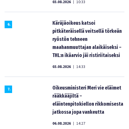
03.08.2026
10:33
|
Käräjäoikeus katsoi
6
.
pitkäteräisellä veitsellä törkeän
ryöstön tehneen
maahanmuuttajan alaikäiseksi –
THL:n ikäarvio jäi ristiriitaiseksi
03.08.2026
14:33
|
Oikeusministeri Meri vie eläimet
7
.
rääkkääjiltä –
eläintenpitokiellon rikkomisesta
jatkossa jopa vankeutta
06.08.2026
14:27
|