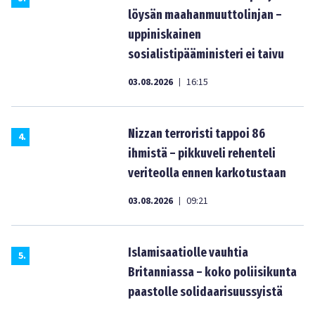
löysän maahanmuuttolinjan –
uppiniskainen
sosialistipääministeri ei taivu
03.08.2026
16:15
|
Nizzan terroristi tappoi 86
4
.
ihmistä – pikkuveli rehenteli
veriteolla ennen karkotustaan
03.08.2026
09:21
|
Islamisaatiolle vauhtia
5
.
Britanniassa – koko poliisikunta
paastolle solidaarisuussyistä