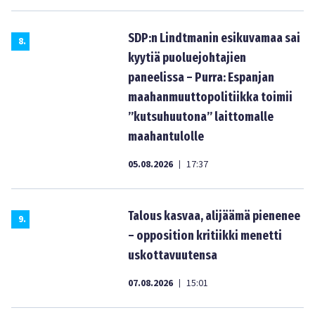
SDP:n Lindtmanin esikuvamaa sai
8
.
kyytiä puoluejohtajien
paneelissa – Purra: Espanjan
maahanmuuttopolitiikka toimii
”kutsuhuutona” laittomalle
maahantulolle
05.08.2026
17:37
|
Talous kasvaa, alijäämä pienenee
9
.
– opposition kritiikki menetti
uskottavuutensa
07.08.2026
15:01
|