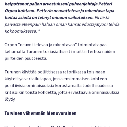
helpottanut paljon arvostukseni puheenjohtaja Petteri
Orpoa kohtaan. Petterin neuvotteleva ja rakentava tapa
hoitaa asioita on tehnyt minuun vaikutuksen.
Eli tästä
päivästä eteenpäin haluan oman kansanedustajatyöni tehdä
kokoomuksessa. ”
Orpon ”neuvottelevaa ja rakentavaa” toimintatapaa
kehumalla Turunen tosiasiallisesti moittii Terhoa näiden
piirteiden puutteesta.
Turunen käyttää poliittisessa retoriikassa toisinaan
käytettyä vertailutapaa, jossa ensimmäisen kohteen
positiivisia ominaisuuksia korostamalla todellisuudessa
kritisoikin toista kohdetta, jolta ei vastaavia ominaisuuksia
löydy.
Torvinen vähemmän hienovarainen