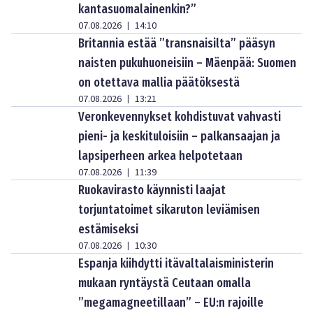
kantasuomalainenkin?”
07.08.2026
14:10
|
Britannia estää ”transnaisilta” pääsyn
naisten pukuhuoneisiin – Mäenpää: Suomen
on otettava mallia päätöksestä
07.08.2026
13:21
|
Veronkevennykset kohdistuvat vahvasti
pieni- ja keskituloisiin – palkansaajan ja
lapsiperheen arkea helpotetaan
07.08.2026
11:39
|
Ruokavirasto käynnisti laajat
torjuntatoimet sikaruton leviämisen
estämiseksi
07.08.2026
10:30
|
Espanja kiihdytti itävaltalaisministerin
mukaan ryntäystä Ceutaan omalla
”megamagneetillaan” – EU:n rajoille