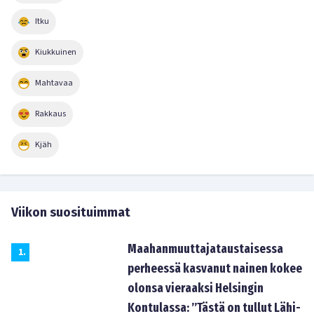
Itku
Kiukkuinen
Mahtavaa
Rakkaus
Kjäh
Viikon suosituimmat
Maahanmuuttajataustaisessa
1
.
perheessä kasvanut nainen kokee
olonsa vieraaksi Helsingin
Kontulassa: ”Tästä on tullut Lähi-