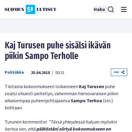
Haku
Kaj Turusen puhe sisälsi ikävän
piikin Sampo Terholle
Politiikka
Jaa
25.04.2018
00:31
|
Tiistaina kokoomukseen loikanneen
Kaj Turusen
puhe
sisälsi ohuesti peitellyn, vähemmän hienovaraisen piikin
aikaisempaa puheenjohtajaansa
Sampo Terhoa
(sin.)
kohtaan.
Turunen kommentoi:
”Tässä yhteydessä haluan myöskin
kertoa sen, että
päätöstäni siirtyä kokoomukseen on